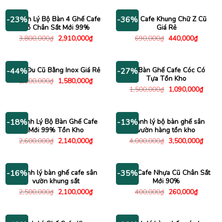
295,000₫.
1,600,000₫.
là:
1,150
Thanh Lý Bộ Bàn 4 Ghế Cafe
Ghế Cafe Khung Chữ Z Cũ
-23%
-36%
Gỗ Chân Sắt Mới 99%
Giá Rẻ
Giá
Giá
Giá
Giá
3,800,000
₫
2,910,000
₫
690,000
₫
440,000
₫
gốc
hiện
gốc
hiện
là:
tại
là:
tại
3,800,000₫.
là:
690,000₫.
là:
2,910,000₫.
440,000
Xích Đu Cũ Bằng Inox Giá Rẻ
Bộ Bàn Ghế Cafe Cóc Có
-44%
-27%
Tựa Tồn Kho
Giá
Giá
2,800,000
₫
1,580,000
₫
gốc
hiện
Giá
Giá
1,500,000
₫
1,090,000
₫
là:
tại
gốc
hiện
2,800,000₫.
là:
là:
tại
1,580,000₫.
1,500,000₫.
là:
1,090
Thanh Lý Bộ Bàn Ghế Cafe
Thanh lý bộ bàn ghế sân
-18%
-13%
Mới 99% Tồn Kho
vườn hàng tồn kho
Giá
Giá
Giá
Giá
2,600,000
₫
2,140,000
₫
4,000,000
₫
3,500,000
₫
gốc
hiện
gốc
hiện
là:
tại
là:
tại
2,600,000₫.
là:
4,000,000₫.
là:
2,140,000₫.
3,500
Thanh lý bàn ghế cafe sân
Ghế Cafe Nhựa Cũ Chân Sắt
-16%
-35%
vườn khung sắt
Mới 90%
Giá
Giá
Giá
Giá
2,500,000
₫
2,100,000
₫
400,000
₫
260,000
₫
gốc
hiện
gốc
hiện
là:
tại
là:
tại
2,500,000₫.
là:
400,000₫.
là:
2,100,000₫.
260,000