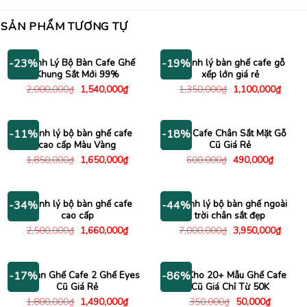
SẢN PHẨM TƯƠNG TỰ
Thanh Lý Bộ Bàn Cafe Ghế
Thanh lý bàn ghế cafe gỗ
-23%
-19%
Khung Sắt Mới 99%
xếp lớn giá rẻ
Giá
Giá
Giá
Giá
2,000,000
₫
1,540,000
₫
1,350,000
₫
1,100,000
₫
gốc
hiện
gốc
hiện
là:
tại
là:
tại
2,000,000₫.
là:
1,350,000₫.
là:
1,540,000₫.
1,100
Thanh lý bộ bàn ghế cafe
Bàn Cafe Chân Sắt Mặt Gỗ
-11%
-18%
cao cấp Màu Vàng
Cũ Giá Rẻ
Giá
Giá
Giá
Giá
1,850,000
₫
1,650,000
₫
600,000
₫
490,000
₫
gốc
hiện
gốc
hiện
là:
tại
là:
tại
1,850,000₫.
là:
600,000₫.
là:
1,650,000₫.
490,000
Thanh lý bộ bàn ghế cafe
Thanh lý bộ bàn ghế ngoài
-34%
-44%
cao cấp
trời chân sắt đẹp
Giá
Giá
Giá
Giá
2,500,000
₫
1,660,000
₫
7,000,000
₫
3,950,000
₫
gốc
hiện
gốc
hiện
là:
tại
là:
tại
2,500,000₫.
là:
7,000,000₫.
là:
1,660,000₫.
3,950
Bộ Bàn Ghế Cafe 2 Ghế Eyes
Xả Kho 20+ Mẫu Ghế Cafe
-17%
-86%
Cũ Giá Rẻ
Cũ Giá Chỉ Từ 50K
Giá
Giá
Giá
Giá
1,800,000
₫
1,490,000
₫
350,000
₫
50,000
₫