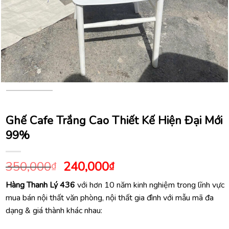
Ghế Cafe Trắng Cao Thiết Kế Hiện Đại Mới
99%
Giá
Giá
350,000
240,000
₫
₫
gốc
hiện
Hàng Thanh Lý 436
với hơn 10 năm kinh nghiệm trong lĩnh vực
là:
tại
mua bán nội thất văn phòng, nội thất gia đình với mẫu mã đa
350,000₫.
là:
dạng & giá thành khác nhau:
240,000₫.