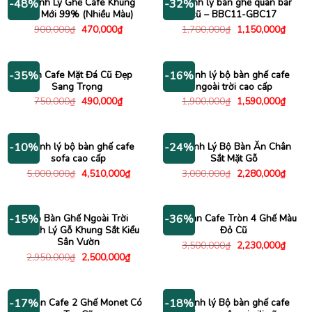
Thanh Lý Ghế Cafe Khung
Thanh lý bàn ghế quán bar
-48%
-32%
Sắt Mới 99% (Nhiều Màu)
cũ – BBC11-GBC17
Giá
Giá
Giá
Giá
900,000
₫
470,000
₫
1,700,000
₫
1,150,000
₫
gốc
hiện
gốc
hiện
là:
tại
là:
tại
900,000₫.
là:
1,700,000₫.
là:
470,000₫.
1,150
Bàn Cafe Mặt Đá Cũ Đẹp
Thanh lý bộ bàn ghế cafe
-35%
-16%
Sang Trọng
ngoài trời cao cấp
Giá
Giá
Giá
Giá
750,000
₫
490,000
₫
1,900,000
₫
1,590,000
₫
gốc
hiện
gốc
hiện
là:
tại
là:
tại
750,000₫.
là:
1,900,000₫.
là:
490,000₫.
1,590
Thanh lý bộ bàn ghế cafe
Thanh Lý Bộ Bàn Ăn Chân
-10%
-24%
sofa cao cấp
Sắt Mặt Gỗ
Giá
Giá
Giá
Giá
5,000,000
₫
4,510,000
₫
3,000,000
₫
2,280,000
₫
gốc
hiện
gốc
hiện
là:
tại
là:
tại
5,000,000₫.
là:
3,000,000₫.
là:
4,510,000₫.
2,280
Bộ Bàn Ghế Ngoài Trời
Bộ Bàn Cafe Tròn 4 Ghế Màu
-15%
-36%
Thanh Lý Gỗ Khung Sắt Kiểu
Đỏ Cũ
Sân Vườn
Giá
Giá
3,500,000
₫
2,230,000
₫
gốc
hiện
Giá
Giá
2,950,000
₫
2,500,000
₫
là:
tại
gốc
hiện
3,500,000₫.
là:
là:
tại
2,230
2,950,000₫.
là:
2,500,000₫.
Bộ Bàn Cafe 2 Ghế Monet Có
Thanh lý Bộ bàn ghế cafe
-17%
-18%