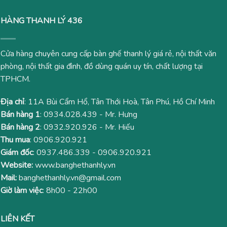
HÀNG THANH LÝ 436
Cửa hàng chuyên cung cấp bàn ghế thanh lý giá rẻ, nội thất văn
phòng, nội thất gia đình, đồ dùng quán uy tín, chất lượng tại
TPHCM.
Địa chỉ
: 11A Bùi Cẩm Hổ, Tân Thới Hoà, Tân Phú, Hồ Chí Minh
Bán hàng 1
:
0934.028.439
- Mr. Hưng
Bán hàng 2
:
0932.920.926
- Mr. Hiếu
Thu mua
:
0906.920.921
Giám đốc
:
0937.486.339
-
0906.920.921
Website:
www.banghethanhly.vn
Mail:
banghethanhly.vn@gmail.com
Giờ làm việc
: 8h00 - 22h00
LIÊN KẾT