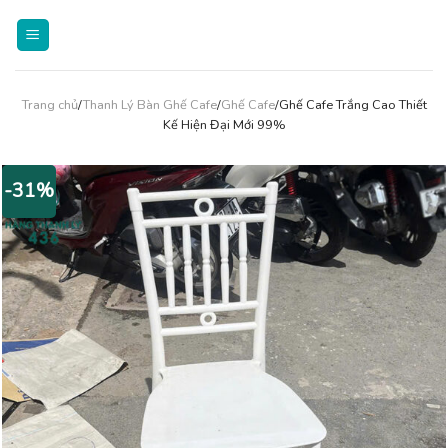
Skip
to
content
Trang chủ
/
Thanh Lý Bàn Ghế Cafe
/
Ghế Cafe
/Ghế Cafe Trắng Cao Thiết
Kế Hiện Đại Mới 99%
-31%