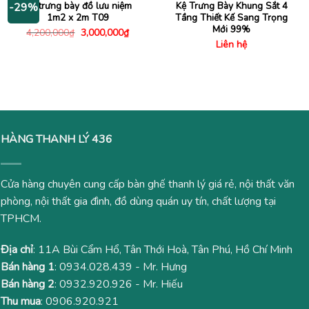
Tủ trưng bày đồ lưu niệm
Kệ Trưng Bày Khung Sắt 4
-29%
1m2 x 2m T09
Tầng Thiết Kế Sang Trọng
Mới 99%
Giá
Giá
4,200,000
₫
3,000,000
₫
gốc
hiện
Liên hệ
là:
tại
4,200,000₫.
là:
3,000,000₫.
HÀNG THANH LÝ 436
Cửa hàng chuyên cung cấp bàn ghế thanh lý giá rẻ, nội thất văn
phòng, nội thất gia đình, đồ dùng quán uy tín, chất lượng tại
TPHCM.
Địa chỉ
: 11A Bùi Cẩm Hổ, Tân Thới Hoà, Tân Phú, Hồ Chí Minh
Bán hàng 1
:
0934.028.439
- Mr. Hưng
Bán hàng 2
:
0932.920.926
- Mr. Hiếu
Thu mua
:
0906.920.921