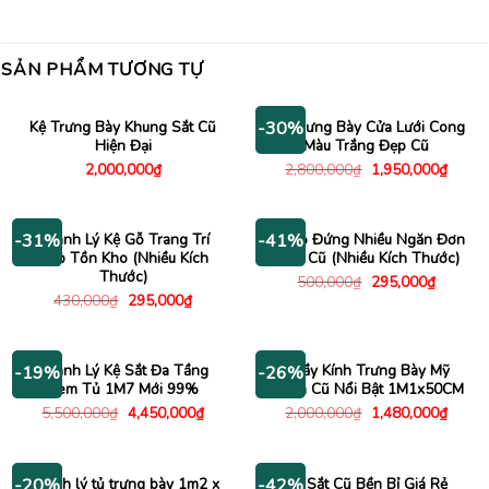
SẢN PHẨM TƯƠNG TỰ
Kệ Trưng Bày Khung Sắt Cũ
Tủ Trưng Bày Cửa Lưới Cong
-30%
Hiện Đại
Màu Trắng Đẹp Cũ
Giá
Giá
2,000,000
₫
2,800,000
₫
1,950,000
₫
gốc
hiện
là:
tại
2,800,000₫.
là:
1,950
Thanh Lý Kệ Gỗ Trang Trí
Kệ Gỗ Đứng Nhiều Ngăn Đơn
-31%
-41%
Đẹp Tồn Kho (Nhiều Kích
Giản Cũ (Nhiều Kích Thước)
Thước)
Giá
Giá
500,000
₫
295,000
₫
gốc
hiện
Giá
Giá
430,000
₫
295,000
₫
là:
tại
gốc
hiện
500,000₫.
là:
là:
tại
295,000
430,000₫.
là:
295,000₫.
Thanh Lý Kệ Sắt Đa Tầng
Quầy Kính Trưng Bày Mỹ
-19%
-26%
Kèm Tủ 1M7 Mới 99%
Phẩm Cũ Nổi Bật 1M1x50CM
Giá
Giá
Giá
Giá
5,500,000
₫
4,450,000
₫
2,000,000
₫
1,480,000
₫
gốc
hiện
gốc
hiện
là:
tại
là:
tại
5,500,000₫.
là:
2,000,000₫.
là:
4,450,000₫.
1,480
Thanh lý tủ trưng bày 1m2 x
Kệ Sắt Cũ Bền Bỉ Giá Rẻ
-20%
-42%