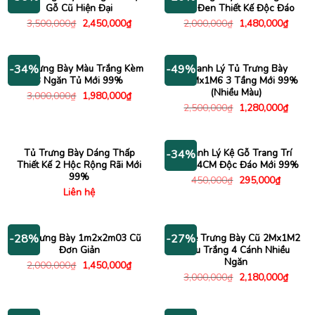
Gỗ Cũ Hiện Đại
Sơn Đen Thiết Kế Độc Đáo
Giá
Giá
Giá
Giá
3,500,000
₫
2,450,000
₫
2,000,000
₫
1,480,000
₫
gốc
hiện
gốc
hiện
là:
tại
là:
tại
3,500,000₫.
là:
2,000,000₫.
là:
2,450,000₫.
1,480
Kệ Trưng Bày Màu Trắng Kèm
Thanh Lý Tủ Trưng Bày
-34%
-49%
3 Ngăn Tủ Mới 99%
80CMx1M6 3 Tầng Mới 99%
(Nhiều Màu)
Giá
Giá
3,000,000
₫
1,980,000
₫
gốc
hiện
Giá
Giá
2,500,000
₫
1,280,000
₫
là:
tại
gốc
hiện
3,000,000₫.
là:
là:
tại
1,980,000₫.
2,500,000₫.
là:
1,280
Tủ Trưng Bày Dáng Thấp
Thanh Lý Kệ Gỗ Trang Trí
-34%
Thiết Kế 2 Hộc Rộng Rãi Mới
1Mx74CM Độc Đáo Mới 99%
99%
Giá
Giá
450,000
₫
295,000
₫
gốc
hiện
Liên hệ
là:
tại
450,000₫.
là:
295,000
Kệ Trưng Bày 1m2x2m03 Cũ
Tủ Kệ Trưng Bày Cũ 2Mx1M2
-28%
-27%
Đơn Giản
Màu Trắng 4 Cánh Nhiều
Ngăn
Giá
Giá
2,000,000
₫
1,450,000
₫
gốc
hiện
Giá
Giá
3,000,000
₫
2,180,000
₫
là:
tại
gốc
hiện
2,000,000₫.
là:
là:
tại
1,450,000₫.
3,000,000₫.
là:
2,180