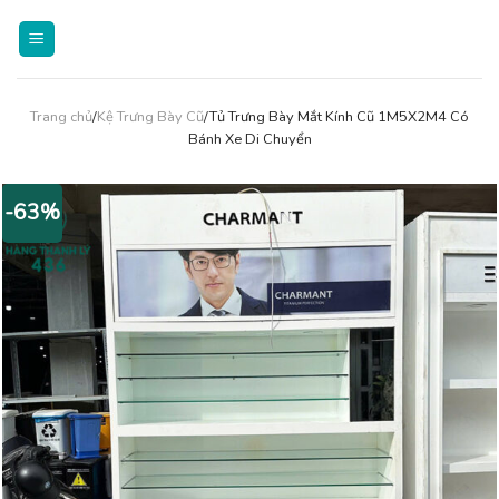
Skip
to
content
Trang chủ
/
Kệ Trưng Bày Cũ
/Tủ Trưng Bày Mắt Kính Cũ 1M5X2M4 Có
Bánh Xe Di Chuyển
-63%