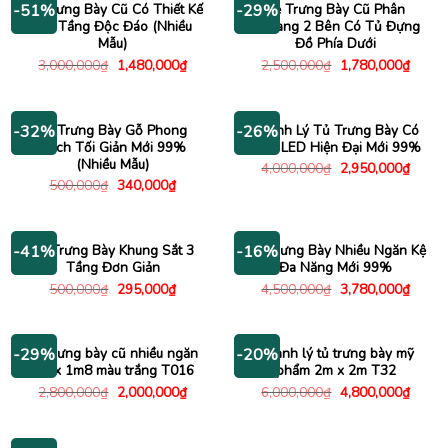
Tủ Trưng Bày Cũ Có Thiết Kế
Kệ Trưng Bày Cũ Phân
-51%
-29%
Hai Tầng Độc Đáo (Nhiều
Khoang 2 Bên Có Tủ Đựng
Mẫu)
Đồ Phía Dưới
Giá
Giá
Giá
Giá
3,000,000
₫
1,480,000
₫
2,500,000
₫
1,780,000
₫
gốc
hiện
gốc
hiện
là:
tại
là:
tại
3,000,000₫.
là:
2,500,000₫.
là:
1,480,000₫.
1,780
Kệ Trưng Bày Gỗ Phong
Thanh Lý Tủ Trưng Bày Có
-32%
-26%
Cách Tối Giản Mới 99%
Đèn LED Hiện Đại Mới 99%
(Nhiều Mẫu)
Giá
Giá
4,000,000
₫
2,950,000
₫
gốc
hiện
Giá
Giá
500,000
₫
340,000
₫
là:
tại
gốc
hiện
4,000,000₫.
là:
là:
tại
2,950
500,000₫.
là:
340,000₫.
Kệ Trưng Bày Khung Sắt 3
Tủ Trưng Bày Nhiều Ngăn Kệ
-41%
-16%
Tầng Đơn Giản
Đa Năng Mới 99%
Giá
Giá
Giá
Giá
500,000
₫
295,000
₫
4,500,000
₫
3,780,000
₫
gốc
hiện
gốc
hiện
là:
tại
là:
tại
500,000₫.
là:
4,500,000₫.
là:
295,000₫.
3,780
Tủ trưng bày cũ nhiều ngăn
Thanh lý tủ trưng bày mỹ
-29%
-20%
1m x 1m8 màu trắng T016
phẩm 2m x 2m T32
Giá
Giá
Giá
Giá
2,800,000
₫
2,000,000
₫
6,000,000
₫
4,800,000
₫
gốc
hiện
gốc
hiện
là:
tại
là:
tại
2,800,000₫.
là:
6,000,000₫.
là:
2,000,000₫.
4,800