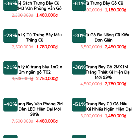
Tủ Kệ Sách Trưng Bày Cũ
Tủ Trưng Bày Gỗ Cũ
-36%
-61%
1Mx2M3 Văn Phòng Vân Gỗ
Giá
Giá
3,000,000
₫
1,180,000
₫
gốc
hiện
Giá
Giá
2,300,000
₫
1,480,000
₫
là:
tại
gốc
hiện
3,000,000₫.
là:
là:
tại
1,180
2,300,000₫.
là:
1,480,000₫.
Thanh Lý Tủ Trưng Bày Màu
Kệ Tủ Gỗ Đa Năng Cũ Kiểu
-29%
-30%
Trắng Cũ
Đơn Giản
Giá
Giá
Giá
Giá
2,500,000
₫
1,780,000
₫
3,500,000
₫
2,450,000
₫
gốc
hiện
gốc
hiện
là:
tại
là:
tại
2,500,000₫.
là:
3,500,000₫.
là:
1,780,000₫.
2,450
Thanh lý tủ trưng bày 1m2 x
Tủ Trưng Bày Gỗ 2MX1M
-21%
-38%
2m ngăn gỗ T02
Màu Trắng Thiết Kế Hiện Đại
Mới 99%
Giá
Giá
3,500,000
₫
2,750,000
₫
gốc
hiện
Giá
Giá
4,500,000
₫
2,780,000
₫
là:
tại
gốc
hiện
3,500,000₫.
là:
là:
tại
2,750,000₫.
4,500,000₫.
là:
2,780
Tủ Trưng Bày Văn Phòng 2M
Kệ Trưng Bày Cũ Gỗ Nâu
-40%
-51%
Kèm Đèn LED Hiện Đại Mới
Thiết Kế Nhiều Ngăn Hiện Đại
99%
Giá
Giá
3,000,000
₫
1,480,000
₫
gốc
hiện
Giá
Giá
7,500,000
₫
4,480,000
₫
là:
tại
gốc
hiện
3,000,000₫.
là:
là:
tại
1,480
7,500,000₫.
là:
4,480,000₫.