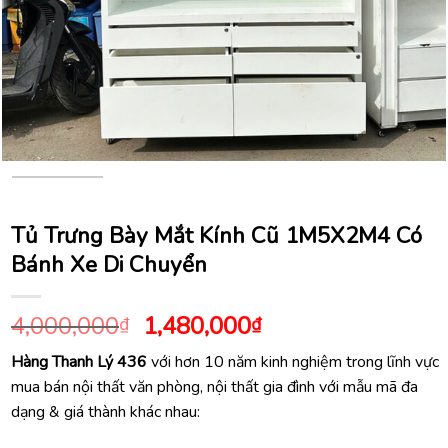
Tủ Trưng Bày Mắt Kính Cũ 1M5X2M4 Có
Bánh Xe Di Chuyển
Giá
Giá
4,000,000
1,480,000
₫
₫
gốc
hiện
Hàng Thanh Lý 436
với hơn 10 năm kinh nghiệm trong lĩnh vực
là:
tại
mua bán nội thất văn phòng, nội thất gia đình với mẫu mã đa
4,000,000₫.
là:
dạng & giá thành khác nhau:
1,480,000₫.