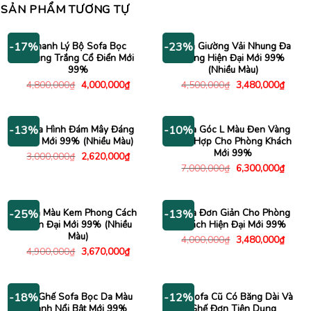
SẢN PHẨM TƯƠNG TỰ
Thanh Lý Bộ Sofa Bọc
Sofa Giường Vải Nhung Đa
-17%
-23%
Nhung Trắng Cổ Điển Mới
Năng Hiện Đại Mới 99%
99%
(Nhiều Màu)
Giá
Giá
Giá
Giá
4,800,000
₫
4,000,000
₫
4,500,000
₫
3,480,000
₫
gốc
hiện
gốc
hiện
là:
tại
là:
tại
4,800,000₫.
là:
4,500,000₫.
là:
4,000,000₫.
3,480
Sofa Hình Đám Mây Đáng
Sofa Góc L Màu Đen Vàng
-13%
-10%
Yêu Mới 99% (Nhiều Màu)
Phù Hợp Cho Phòng Khách
Mới 99%
Giá
Giá
3,000,000
₫
2,620,000
₫
gốc
hiện
Giá
Giá
7,000,000
₫
6,300,000
₫
là:
tại
gốc
hiện
3,000,000₫.
là:
là:
tại
2,620,000₫.
7,000,000₫.
là:
6,300
Sofa Màu Kem Phong Cách
Sofa Đơn Giản Cho Phòng
-25%
-13%
Hiện Đại Mới 99% (Nhiều
Khách Hiện Đại Mới 99%
Màu)
Giá
Giá
4,000,000
₫
3,480,000
₫
gốc
hiện
Giá
Giá
4,900,000
₫
3,670,000
₫
là:
tại
gốc
hiện
4,000,000₫.
là:
là:
tại
3,480
4,900,000₫.
là:
3,670,000₫.
Bộ Ghế Sofa Bọc Da Màu
Bộ Sofa Cũ Có Băng Dài Và
-18%
-12%
Xanh Nổi Bật Mới 99%
Ghế Đơn Tiện Dụng