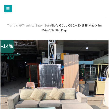
Skip
to
content
Trang chủ
/
Thanh Lý Salon Sofa
/Sofa Góc L Cũ 2M3X1M8 Màu Xám
Đệm Vải Bền Đẹp
-14%