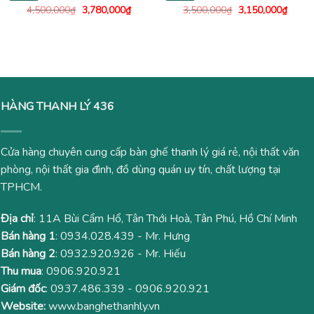
Giá
Giá
Giá
Giá
4,500,000
₫
3,780,000
₫
3,500,000
₫
3,150,000
₫
gốc
hiện
gốc
hiện
là:
tại
là:
tại
4,500,000₫.
là:
3,500,000₫.
là:
3,780,000₫.
3,150
HÀNG THANH LÝ 436
Cửa hàng chuyên cung cấp bàn ghế thanh lý giá rẻ, nội thất văn
phòng, nội thất gia đình, đồ dùng quán uy tín, chất lượng tại
TPHCM.
Địa chỉ
: 11A Bùi Cẩm Hổ, Tân Thới Hoà, Tân Phú, Hồ Chí Minh
Bán hàng 1
:
0934.028.439
- Mr. Hưng
Bán hàng 2
:
0932.920.926
- Mr. Hiếu
Thu mua
:
0906.920.921
Giám đốc
:
0937.486.339
-
0906.920.921
Website:
www.banghethanhly.vn