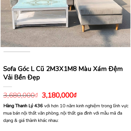
Sofa Góc L Cũ 2M3X1M8 Màu Xám Đệm
Vải Bền Đẹp
Giá
Giá
3,680,000
3,180,000
₫
₫
gốc
hiện
Hàng Thanh Lý 436
với hơn 10 năm kinh nghiệm trong lĩnh vực
là:
tại
mua bán nội thất văn phòng, nội thất gia đình với mẫu mã đa
3,680,000₫.
là:
dạng & giá thành khác nhau:
3,180,000₫.