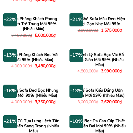
là:
tại
gốc
hiện
3,500,000₫.
là:
là:
tại
2,730
5,000,000₫.
là:
3,480,000₫.
Sofa Phòng Khách Phong
Bộ Ghế Sofa Màu Đen Hiện
-22%
-21%
Cách Trẻ Trung Mới 99%
Đại Gọn Nhẹ Mới 99%
(Nhiều Mẫu)
Giá
Giá
2,000,000
₫
1,575,000
₫
gốc
hiện
Giá
Giá
6,400,000
₫
5,000,000
₫
là:
tại
gốc
hiện
2,000,000₫.
là:
là:
tại
1,575
6,400,000₫.
là:
5,000,000₫.
Sofa Phòng Khách Bọc Vải
Thanh Lý Sofa Bọc Vải Bố
-13%
-17%
Mới 99% (Nhiều Màu)
Đơn Giản Mới 99% (Nhiều
Màu)
Giá
Giá
4,000,000
₫
3,480,000
₫
gốc
hiện
Giá
Giá
4,800,000
₫
3,990,000
₫
là:
tại
gốc
hiện
4,000,000₫.
là:
là:
tại
3,480,000₫.
4,800,000₫.
là:
3,990
Băng Sofa Bed Bọc Nhung
Ghế Sofa Kiểu Dáng Uốn
-16%
-13%
Mịn Mới 99% (Nhiều Màu)
Lượn Mới 99% (Nhiều Màu)
Giá
Giá
Giá
Giá
4,000,000
₫
3,360,000
₫
3,000,000
₫
2,620,000
₫
gốc
hiện
gốc
hiện
là:
tại
là:
tại
4,000,000₫.
là:
3,000,000₫.
là:
3,360,000₫.
2,620
Sofa Cũ Tựa Lưng Lệch Tân
Sofa Bọc Da Cao Cấp Thiết
-21%
-10%
Cổ Điển Sang Trọng (Nhiều
Kế Hiện Đại Mới 99% (Nhiều
Màu)
Mẫu)