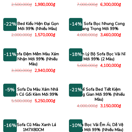
Giá
Giá
Giá
Giá
2,500,000
₫
1,980,000
₫
7,000,000
₫
6,300,000
₫
gốc
hiện
gốc
hiện
là:
tại
là:
tại
2,500,000₫.
là:
7,000,000₫.
là:
1,980,000₫.
6,300
Sofa Bed Kiểu Hiện Đại Gọn
Băng Sofa Bọc Nhung Cong
-22%
-14%
Nhẹ Mới 99% (Nhiều Màu)
Sang Trọng Mới 99%
Giá
Giá
Giá
Giá
2,000,000
₫
1,570,000
₫
4,000,000
₫
3,460,000
₫
gốc
hiện
gốc
hiện
là:
tại
là:
tại
2,000,000₫.
là:
4,000,000₫.
là:
1,570,000₫.
3,460
Bộ Sofa Đệm Mềm Màu Xám
Thanh Lý Bộ Sofa Bọc Vải Nỉ
-11%
-18%
Nhã Nhặn Mới 99% (Nhiều
Mới 99% (2 Màu)
Màu)
Giá
Giá
5,000,000
₫
4,100,000
₫
gốc
hiện
Giá
Giá
3,300,000
₫
2,940,000
₫
là:
tại
gốc
hiện
5,000,000₫.
là:
là:
tại
4,100
3,300,000₫.
là:
2,940,000₫.
Ghế Sofa Da Màu Xám Nhã
Ghế Sofa Bed Tiết Kiệm
-5%
-21%
Nhặn Có Gối Kèm Mới 99%
Không Gian Mới 99% (Nhiều
Màu)
Giá
Giá
5,500,000
₫
5,250,000
₫
gốc
hiện
Giá
Giá
4,000,000
₫
3,150,000
₫
là:
tại
gốc
hiện
5,500,000₫.
là:
là:
tại
5,250,000₫.
4,000,000₫.
là:
3,150
Bộ Sofa Cũ Màu Xanh Lá
Sofa Bọc Vải Êm Ái, Dễ Vệ
-16%
-10%
1M7X80CM
Sinh Mới 99% (Nhiều Màu)