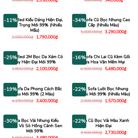
3,000,000
₫
2,950,000
₫
500,000
₫
340,000
₫
gốc
hiện
gốc
hiện
là:
tại
là:
tại
3,000,000₫.
là:
500,000₫.
là:
2,950,000₫.
340,000
Sofa Bed Kiểu Dáng Hiện Đại,
Bộ Sofa Cũ Bọc Nhung Cao
-11%
-34%
Sang Trọng Mới 99% (Nhiều
Cấp (Nhiều Màu)
Mẫu)
Giá
Giá
5,000,000
₫
3,290,000
₫
gốc
hiện
Giá
Giá
2,000,000
₫
1,790,000
₫
là:
tại
gốc
hiện
5,000,000₫.
là:
là:
tại
3,290
2,000,000₫.
là:
1,790,000₫.
Sofa Bed 2M Bọc Da Xám Có
Bộ Sofa Chi Lai Cũ Kèm Gối
-25%
-16%
Tay Hiện Đại Mới 99%
Tựa Hoa Văn Mềm Mại
Giá
Giá
Giá
Giá
2,800,000
₫
2,100,000
₫
6,500,000
₫
5,480,000
₫
gốc
hiện
gốc
hiện
là:
tại
là:
tại
2,800,000₫.
là:
6,500,000₫.
là:
2,100,000₫.
5,480
Bộ Sofa Da Phong Cách Bắc
Ghế Sofa Lười Bọc Nhung
-19%
-22%
Âu Mới 99% (2 Màu)
Êm Ái Mới 99% (Nhiều Màu)
Giá
Giá
Giá
Giá
4,200,000
₫
3,400,000
₫
2,000,000
₫
1,570,000
₫
gốc
hiện
gốc
hiện
là:
tại
là:
tại
4,200,000₫.
là:
2,000,000₫.
là:
3,400,000₫.
1,570
Sofa Bọc Vải Nhung Kiểu
Sofa Cũ Bọc Vải Màu Xanh
-30%
-22%
Dáng Vỏ Sò Hồng Cánh Sen
Hiện Đại
Mới 99%
Giá
Giá
3,500,000
₫
2,730,000
₫
gốc
hiện
Giá
Giá
5,000,000
₫
3,480,000
₫