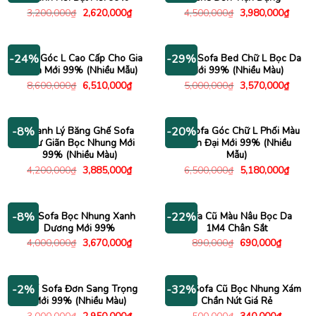
Giá
Giá
Giá
Giá
3,200,000
₫
2,620,000
₫
4,500,000
₫
3,980,000
₫
gốc
hiện
gốc
hiện
là:
tại
là:
tại
3,200,000₫.
là:
4,500,000₫.
là:
2,620,000₫.
3,980
Sofa Góc L Cao Cấp Cho Gia
Băng Sofa Bed Chữ L Bọc Da
-24%
-29%
Đình Mới 99% (Nhiều Mẫu)
Mới 99% (Nhiều Màu)
Giá
Giá
Giá
Giá
8,600,000
₫
6,510,000
₫
5,000,000
₫
3,570,000
₫
gốc
hiện
gốc
hiện
là:
tại
là:
tại
8,600,000₫.
là:
5,000,000₫.
là:
6,510,000₫.
3,570
Thanh Lý Băng Ghế Sofa
Bộ Sofa Góc Chữ L Phối Màu
-8%
-20%
Thư Giãn Bọc Nhung Mới
Hiện Đại Mới 99% (Nhiều
99% (Nhiều Màu)
Mẫu)
Giá
Giá
Giá
Giá
4,200,000
₫
3,885,000
₫
6,500,000
₫
5,180,000
₫
gốc
hiện
gốc
hiện
là:
tại
là:
tại
4,200,000₫.
là:
6,500,000₫.
là:
3,885,000₫.
5,180
Bộ Sofa Bọc Nhung Xanh
Sofa Cũ Màu Nâu Bọc Da
-8%
-22%
Dương Mới 99%
1M4 Chân Sắt
Giá
Giá
Giá
Giá
4,000,000
₫
3,670,000
₫
890,000
₫
690,000
₫
gốc
hiện
gốc
hiện
là:
tại
là:
tại
4,000,000₫.
là:
890,000₫.
là:
3,670,000₫.
690,000
Ghế Sofa Đơn Sang Trọng
Ghế Sofa Cũ Bọc Nhung Xám
-2%
-32%
Mới 99% (Nhiều Màu)
Chần Nút Giá Rẻ
Giá
Giá
Giá
Giá