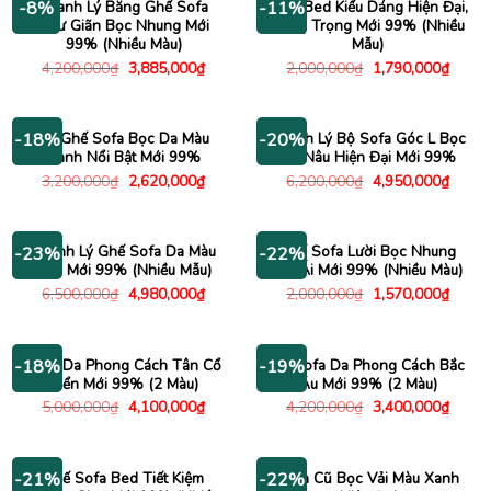
Thanh Lý Băng Ghế Sofa
Sofa Bed Kiểu Dáng Hiện Đại,
-8%
-11%
Thư Giãn Bọc Nhung Mới
Sang Trọng Mới 99% (Nhiều
99% (Nhiều Màu)
Mẫu)
Giá
Giá
Giá
Giá
4,200,000
₫
3,885,000
₫
2,000,000
₫
1,790,000
₫
gốc
hiện
gốc
hiện
là:
tại
là:
tại
4,200,000₫.
là:
2,000,000₫.
là:
3,885,000₫.
1,790
Bộ Ghế Sofa Bọc Da Màu
Thanh Lý Bộ Sofa Góc L Bọc
-18%
-20%
Xanh Nổi Bật Mới 99%
Da Nâu Hiện Đại Mới 99%
Giá
Giá
Giá
Giá
3,200,000
₫
2,620,000
₫
6,200,000
₫
4,950,000
₫
gốc
hiện
gốc
hiện
là:
tại
là:
tại
3,200,000₫.
là:
6,200,000₫.
là:
2,620,000₫.
4,950
Thanh Lý Ghế Sofa Da Màu
Ghế Sofa Lười Bọc Nhung
-23%
-22%
Đẹp Mới 99% (Nhiều Mẫu)
Êm Ái Mới 99% (Nhiều Màu)
Giá
Giá
Giá
Giá
6,500,000
₫
4,980,000
₫
2,000,000
₫
1,570,000
₫
gốc
hiện
gốc
hiện
là:
tại
là:
tại
6,500,000₫.
là:
2,000,000₫.
là:
4,980,000₫.
1,570
Sofa Da Phong Cách Tân Cổ
Bộ Sofa Da Phong Cách Bắc
-18%
-19%
Điển Mới 99% (2 Màu)
Âu Mới 99% (2 Màu)
Giá
Giá
Giá
Giá
5,000,000
₫
4,100,000
₫
4,200,000
₫
3,400,000
₫
gốc
hiện
gốc
hiện
là:
tại
là:
tại
5,000,000₫.
là:
4,200,000₫.
là:
4,100,000₫.
3,400
Ghế Sofa Bed Tiết Kiệm
Sofa Cũ Bọc Vải Màu Xanh
-21%
-22%