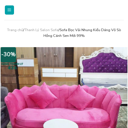
Skip
to
content
Trang chủ
/
Thanh Lý Salon Sofa
/Sofa Bọc Vải Nhung Kiểu Dáng Vỏ Sò
Hồng Cánh Sen Mới 99%
-30%