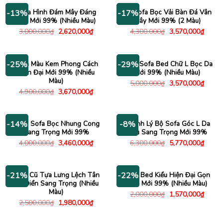
5,000
Sofa Hình Đám Mây Đáng
Bộ Sofa Bọc Vải Bàn Đá Vân
-13%
-17%
Yêu Mới 99% (Nhiều Màu)
Mây Mới 99% (2 Màu)
Giá
Giá
Giá
Giá
3,000,000
₫
2,620,000
₫
4,300,000
₫
3,570,000
₫
gốc
hiện
gốc
hiện
là:
tại
là:
tại
3,000,000₫.
là:
4,300,000₫.
là:
2,620,000₫.
3,570
Sofa Màu Kem Phong Cách
Băng Sofa Bed Chữ L Bọc Da
-25%
-29%
Hiện Đại Mới 99% (Nhiều
Mới 99% (Nhiều Màu)
Màu)
Giá
Giá
5,000,000
₫
3,570,000
₫
gốc
hiện
Giá
Giá
4,900,000
₫
3,670,000
₫
là:
tại
gốc
hiện
5,000,000₫.
là:
là:
tại
3,570
4,900,000₫.
là:
3,670,000₫.
Băng Sofa Bọc Nhung Cong
Thanh Lý Bộ Sofa Góc L Da
-14%
-8%
Sang Trọng Mới 99%
Nâu Sang Trọng Mới 99%
Giá
Giá
Giá
Giá
4,000,000
₫
3,460,000
₫
6,300,000
₫
5,770,000
₫
gốc
hiện
gốc
hiện
là:
tại
là:
tại
4,000,000₫.
là:
6,300,000₫.
là:
3,460,000₫.
5,770
Sofa Cũ Tựa Lưng Lệch Tân
Sofa Bed Kiểu Hiện Đại Gọn
-21%
-22%
Cổ Điển Sang Trọng (Nhiều
Nhẹ Mới 99% (Nhiều Màu)
Màu)
Giá
Giá
2,000,000
₫
1,570,000
₫
gốc
hiện
Giá
Giá
2,500,000
₫
1,980,000
₫
là:
tại
gốc
hiện
2,000,000₫.
là:
là:
tại
1,570
2,500,000₫.
là: