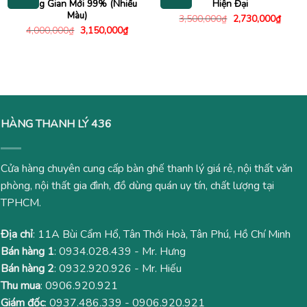
Không Gian Mới 99% (Nhiều
Hiện Đại
Màu)
Giá
Giá
3,500,000
₫
2,730,000
₫
gốc
hiện
Giá
Giá
4,000,000
₫
3,150,000
₫
là:
tại
gốc
hiện
3,500,000₫.
là:
là:
tại
2,730
4,000,000₫.
là:
3,150,000₫.
HÀNG THANH LÝ 436
Cửa hàng chuyên cung cấp bàn ghế thanh lý giá rẻ, nội thất văn
phòng, nội thất gia đình, đồ dùng quán uy tín, chất lượng tại
TPHCM.
Địa chỉ
: 11A Bùi Cẩm Hổ, Tân Thới Hoà, Tân Phú, Hồ Chí Minh
Bán hàng 1
:
0934.028.439
- Mr. Hưng
Bán hàng 2
:
0932.920.926
- Mr. Hiếu
Thu mua
:
0906.920.921
Giám đốc
:
0937.486.339
-
0906.920.921