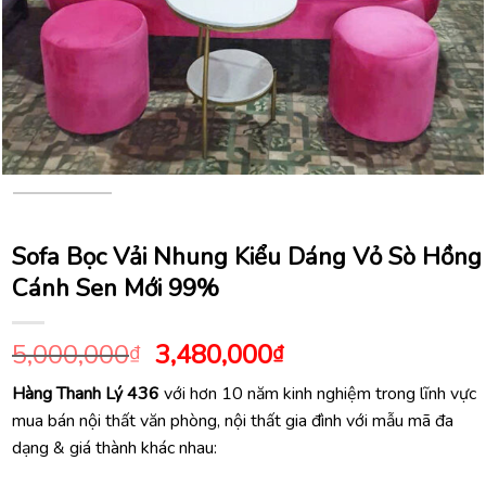
Sofa Bọc Vải Nhung Kiểu Dáng Vỏ Sò Hồng
Cánh Sen Mới 99%
Giá
Giá
5,000,000
3,480,000
₫
₫
gốc
hiện
Hàng Thanh Lý 436
với hơn 10 năm kinh nghiệm trong lĩnh vực
là:
tại
mua bán nội thất văn phòng, nội thất gia đình với mẫu mã đa
5,000,000₫.
là:
dạng & giá thành khác nhau:
3,480,000₫.