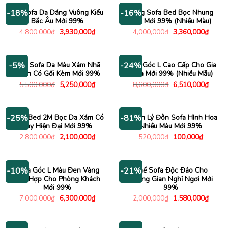
1,980,000₫.
Bộ Sofa Da Dáng Vuông Kiểu
Băng Sofa Bed Bọc Nhung
-18%
-16%
Bắc Âu Mới 99%
Mịn Mới 99% (Nhiều Màu)
Giá
Giá
Giá
Giá
4,800,000
₫
3,930,000
₫
4,000,000
₫
3,360,000
₫
gốc
hiện
gốc
hiện
là:
tại
là:
tại
4,800,000₫.
là:
4,000,000₫.
là:
3,930,000₫.
3,360
Ghế Sofa Da Màu Xám Nhã
Sofa Góc L Cao Cấp Cho Gia
-5%
-24%
Nhặn Có Gối Kèm Mới 99%
Đình Mới 99% (Nhiều Mẫu)
Giá
Giá
Giá
Giá
5,500,000
₫
5,250,000
₫
8,600,000
₫
6,510,000
₫
gốc
hiện
gốc
hiện
là:
tại
là:
tại
5,500,000₫.
là:
8,600,000₫.
là:
5,250,000₫.
6,510
Sofa Bed 2M Bọc Da Xám Có
Thanh Lý Đôn Sofa Hình Hoa
-25%
-81%
Tay Hiện Đại Mới 99%
Nhiều Màu Mới 99%
Giá
Giá
Giá
Giá
2,800,000
₫
2,100,000
₫
520,000
₫
100,000
₫
gốc
hiện
gốc
hiện
là:
tại
là:
tại
2,800,000₫.
là:
520,000₫.
là:
2,100,000₫.
100,000
Sofa Góc L Màu Đen Vàng
Ghế Sofa Độc Đáo Cho
-10%
-21%
Phù Hợp Cho Phòng Khách
Không Gian Nghỉ Ngơi Mới
Mới 99%
99%
Giá
Giá
Giá
Giá
7,000,000
₫
6,300,000
₫
2,000,000
₫
1,580,000
₫
gốc
hiện
gốc
hiện
là:
tại
là:
tại
7,000,000₫.
là:
2,000,000₫.
là:
6,300,000₫.
1,580