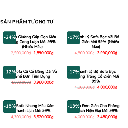
SẢN PHẨM TƯƠNG TỰ
Sofa Giường Gấp Gọn Kiểu
Thanh Lý Sofa Bọc Vải Bố
-24%
-17%
Dáng Cong Lượn Mới 99%
Đơn Giản Mới 99% (Nhiều
(Nhiều Mẫu)
Màu)
Giá
Giá
Giá
Giá
2,500,000
₫
1,890,000
₫
4,800,000
₫
3,990,000
₫
gốc
hiện
gốc
hiện
là:
tại
là:
tại
2,500,000₫.
là:
4,800,000₫.
là:
1,890,000₫.
3,990
Bộ Sofa Cũ Có Băng Dài Và
Thanh Lý Bộ Sofa Bọc
-12%
-17%
Ghế Đơn Tiện Dụng
Nhung Trắng Cổ Điển Mới
99%
Giá
Giá
4,500,000
₫
3,980,000
₫
gốc
hiện
Giá
Giá
4,800,000
₫
4,000,000
₫
là:
tại
gốc
hiện
4,500,000₫.
là:
là:
tại
3,980,000₫.
4,800,000₫.
là:
4,000
Bộ Sofa Nhung Màu Xám
Sofa Đơn Giản Cho Phòng
-18%
-13%
Thanh Lịch Mới 99%
Khách Hiện Đại Mới 99%
Giá
Giá
Giá
Giá
4,300,000
₫
3,520,000
₫
4,000,000
₫
3,480,000
₫
gốc
hiện
gốc
hiện
là:
tại
là:
tại
4,300,000₫.
là:
4,000,000₫.
là: