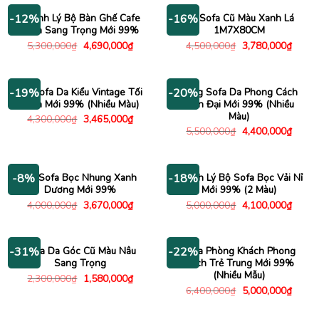
3,520,000₫.
3,480
Thanh Lý Bộ Bàn Ghế Cafe
Bộ Sofa Cũ Màu Xanh Lá
-12%
-16%
Sofa Sang Trọng Mới 99%
1M7X80CM
Giá
Giá
Giá
Giá
5,300,000
₫
4,690,000
₫
4,500,000
₫
3,780,000
₫
gốc
hiện
gốc
hiện
là:
tại
là:
tại
5,300,000₫.
là:
4,500,000₫.
là:
4,690,000₫.
3,780
Bộ Sofa Da Kiểu Vintage Tối
Băng Sofa Da Phong Cách
-19%
-20%
Giản Mới 99% (Nhiều Màu)
Hiện Đại Mới 99% (Nhiều
Màu)
Giá
Giá
4,300,000
₫
3,465,000
₫
gốc
hiện
Giá
Giá
5,500,000
₫
4,400,000
₫
là:
tại
gốc
hiện
4,300,000₫.
là:
là:
tại
3,465,000₫.
5,500,000₫.
là:
4,400
Bộ Sofa Bọc Nhung Xanh
Thanh Lý Bộ Sofa Bọc Vải Nỉ
-8%
-18%
Dương Mới 99%
Mới 99% (2 Màu)
Giá
Giá
Giá
Giá
4,000,000
₫
3,670,000
₫
5,000,000
₫
4,100,000
₫
gốc
hiện
gốc
hiện
là:
tại
là:
tại
4,000,000₫.
là:
5,000,000₫.
là:
3,670,000₫.
4,100
Sofa Da Góc Cũ Màu Nâu
Sofa Phòng Khách Phong
-31%
-22%
Sang Trọng
Cách Trẻ Trung Mới 99%
(Nhiều Mẫu)
Giá
Giá
2,300,000
₫
1,580,000
₫
gốc
hiện
Giá
Giá
6,400,000
₫
5,000,000
₫
là:
tại
gốc
hiện
2,300,000₫.
là:
là:
tại
1,580,000₫.
6,400,000₫.
là: