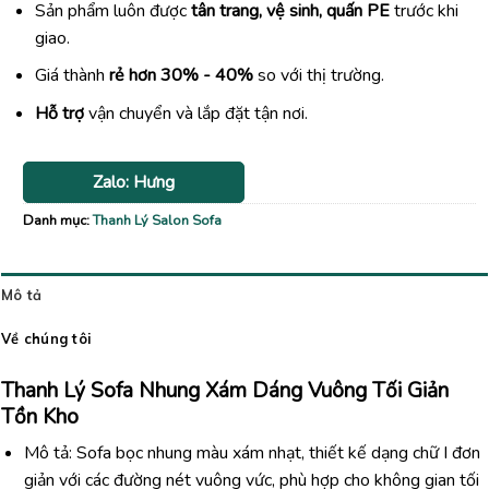
Sản phẩm luôn được
tân trang, vệ sinh, quấn PE
trước khi
giao.
Giá thành
rẻ hơn 30% - 40%
so với thị trường.
Hỗ trợ
vận chuyển và lắp đặt tận nơi.
Zalo: Hưng
Danh mục:
Thanh Lý Salon Sofa
Mô tả
Về chúng tôi
Thanh Lý
Sofa
Nhung
Xám Dáng Vuông Tối Giản
Tồn Kho
Mô tả:
Sofa
bọc
nhung
màu
xám
nhạt,
thiết
kế
dạng
chữ
I
đơn
giản
với
các
đường
nét
vuông
vức,
phù
hợp
cho
không
gian
tối