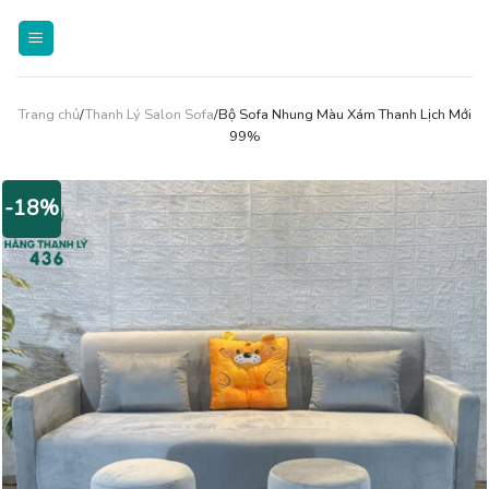
Skip
to
content
Trang chủ
/
Thanh Lý Salon Sofa
/Bộ Sofa Nhung Màu Xám Thanh Lịch Mới
99%
-18%