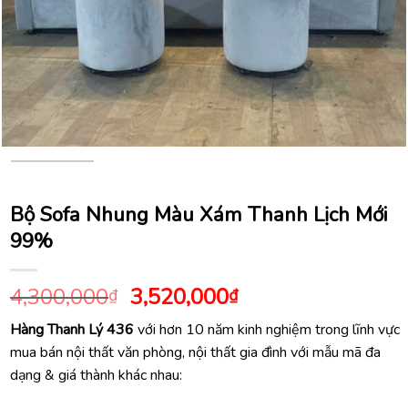
Bộ Sofa Nhung Màu Xám Thanh Lịch Mới
99%
Giá
Giá
4,300,000
3,520,000
₫
₫
gốc
hiện
Hàng Thanh Lý 436
với hơn 10 năm kinh nghiệm trong lĩnh vực
là:
tại
mua bán nội thất văn phòng, nội thất gia đình với mẫu mã đa
4,300,000₫.
là:
dạng & giá thành khác nhau:
3,520,000₫.