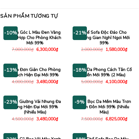
SẢN PHẨM TƯƠNG TỰ
Sofa Góc L Màu Đen Vàng
Ghế Sofa Độc Đáo Cho
-10%
-21%
Phù Hợp Cho Phòng Khách
Không Gian Nghỉ Ngơi Mới
Mới 99%
99%
Giá
Giá
Giá
Giá
7,000,000
₫
6,300,000
₫
2,000,000
₫
1,580,000
₫
gốc
hiện
gốc
hiện
là:
tại
là:
tại
7,000,000₫.
là:
2,000,000₫.
là:
6,300,000₫.
1,580
Sofa Đơn Giản Cho Phòng
Sofa Da Phong Cách Tân Cổ
-13%
-18%
Khách Hiện Đại Mới 99%
Điển Mới 99% (2 Màu)
Giá
Giá
Giá
Giá
4,000,000
₫
3,480,000
₫
5,000,000
₫
4,100,000
₫
gốc
hiện
gốc
hiện
là:
tại
là:
tại
4,000,000₫.
là:
5,000,000₫.
là:
3,480,000₫.
4,100
Sofa Giường Vải Nhung Đa
Sofa Bọc Da Mềm Màu Trơn
-23%
-9%
Năng Hiện Đại Mới 99%
Kèm Đôn Mới 99% (Nhiều
(Nhiều Màu)
Màu)
Giá
Giá
Giá
Giá
4,500,000
₫
3,480,000
₫
7,500,000
₫
6,825,000
₫
gốc
hiện
gốc
hiện
là:
tại
là:
tại
4,500,000₫.
là:
7,500,000₫.
là:
3,480,000₫.
6,825