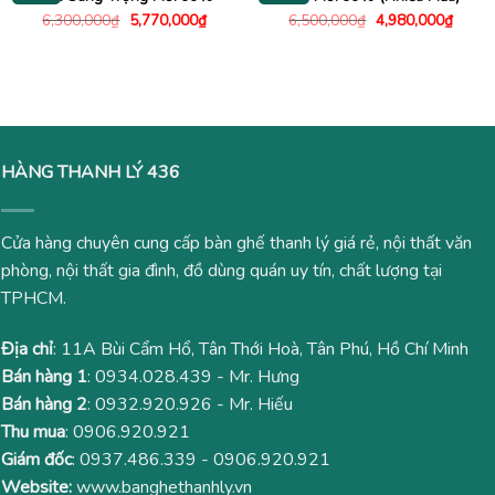
Giá
Giá
Giá
Giá
6,300,000
₫
5,770,000
₫
6,500,000
₫
4,980,000
₫
gốc
hiện
gốc
hiện
là:
tại
là:
tại
6,300,000₫.
là:
6,500,000₫.
là:
5,770,000₫.
4,980
HÀNG THANH LÝ 436
Cửa hàng chuyên cung cấp bàn ghế thanh lý giá rẻ, nội thất văn
phòng, nội thất gia đình, đồ dùng quán uy tín, chất lượng tại
TPHCM.
Địa chỉ
: 11A Bùi Cẩm Hổ, Tân Thới Hoà, Tân Phú, Hồ Chí Minh
Bán hàng 1
:
0934.028.439
- Mr. Hưng
Bán hàng 2
:
0932.920.926
- Mr. Hiếu
Thu mua
:
0906.920.921
Giám đốc
:
0937.486.339
-
0906.920.921
Website:
www.banghethanhly.vn