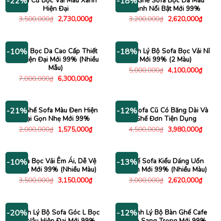
Sofa Cũ Bọc Vải Màu Xanh
Bộ Ghế Sofa Bọc Da Màu
-22%
-18%
Hiện Đại
Xanh Nổi Bật Mới 99%
Giá
Giá
Giá
Giá
3,500,000
₫
2,730,000
₫
3,200,000
₫
2,620,000
₫
gốc
hiện
gốc
hiện
là:
tại
là:
tại
3,500,000₫.
là:
3,200,000₫.
là:
2,730,000₫.
2,620
Sofa Bọc Da Cao Cấp Thiết
Thanh Lý Bộ Sofa Bọc Vải Nỉ
-10%
-18%
Kế Hiện Đại Mới 99% (Nhiều
Mới 99% (2 Màu)
Mẫu)
Giá
Giá
5,000,000
₫
4,100,000
₫
gốc
hiện
Giá
Giá
7,000,000
₫
6,300,000
₫
là:
tại
gốc
hiện
5,000,000₫.
là:
là:
tại
4,100
7,000,000₫.
là:
6,300,000₫.
Bộ Ghế Sofa Màu Đen Hiện
Bộ Sofa Cũ Có Băng Dài Và
-21%
-12%
Đại Gọn Nhẹ Mới 99%
Ghế Đơn Tiện Dụng
Giá
Giá
Giá
Giá
2,000,000
₫
1,575,000
₫
4,500,000
₫
3,980,000
₫
gốc
hiện
gốc
hiện
là:
tại
là:
tại
2,000,000₫.
là:
4,500,000₫.
là:
1,575,000₫.
3,980
Sofa Bọc Vải Êm Ái, Dễ Vệ
Ghế Sofa Kiểu Dáng Uốn
-10%
-13%
Sinh Mới 99% (Nhiều Màu)
Lượn Mới 99% (Nhiều Màu)
Giá
Giá
Giá
Giá
3,500,000
₫
3,150,000
₫
3,000,000
₫
2,620,000
₫
gốc
hiện
gốc
hiện
là:
tại
là:
tại
3,500,000₫.
là:
3,000,000₫.
là:
3,150,000₫.
2,620
Thanh Lý Bộ Sofa Góc L Bọc
Thanh Lý Bộ Bàn Ghế Cafe
-20%
-12%
Da Nâu Hiện Đại Mới 99%
Sofa Sang Trọng Mới 99%