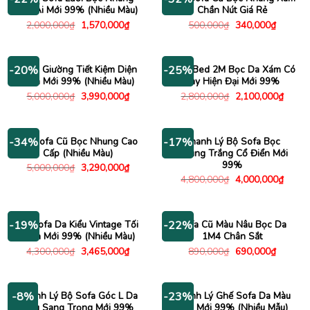
Êm Ái Mới 99% (Nhiều Màu)
Chần Nút Giá Rẻ
Giá
Giá
Giá
Giá
2,000,000
₫
1,570,000
₫
500,000
₫
340,000
₫
gốc
hiện
gốc
hiện
là:
tại
là:
tại
2,000,000₫.
là:
500,000₫.
là:
1,570,000₫.
340,000
Sofa Giường Tiết Kiệm Diện
Sofa Bed 2M Bọc Da Xám Có
-20%
-25%
Tích Mới 99% (Nhiều Màu)
Tay Hiện Đại Mới 99%
Giá
Giá
Giá
Giá
5,000,000
₫
3,990,000
₫
2,800,000
₫
2,100,000
₫
gốc
hiện
gốc
hiện
là:
tại
là:
tại
5,000,000₫.
là:
2,800,000₫.
là:
3,990,000₫.
2,100
Bộ Sofa Cũ Bọc Nhung Cao
Thanh Lý Bộ Sofa Bọc
-34%
-17%
Cấp (Nhiều Màu)
Nhung Trắng Cổ Điển Mới
99%
Giá
Giá
5,000,000
₫
3,290,000
₫
gốc
hiện
Giá
Giá
4,800,000
₫
4,000,000
₫
là:
tại
gốc
hiện
5,000,000₫.
là:
là:
tại
3,290,000₫.
4,800,000₫.
là:
4,000
Bộ Sofa Da Kiểu Vintage Tối
Sofa Cũ Màu Nâu Bọc Da
-19%
-22%
Giản Mới 99% (Nhiều Màu)
1M4 Chân Sắt
Giá
Giá
Giá
Giá
4,300,000
₫
3,465,000
₫
890,000
₫
690,000
₫
gốc
hiện
gốc
hiện
là:
tại
là:
tại
4,300,000₫.
là:
890,000₫.
là:
3,465,000₫.
690,000
Thanh Lý Bộ Sofa Góc L Da
Thanh Lý Ghế Sofa Da Màu
-8%
-23%
Nâu Sang Trọng Mới 99%
Đẹp Mới 99% (Nhiều Mẫu)