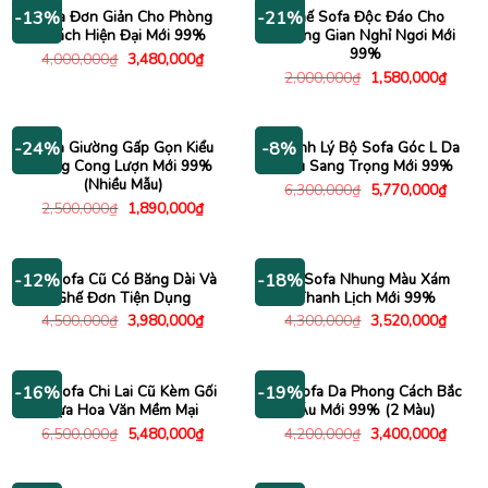
2,620,000₫.
3,990
Sofa Đơn Giản Cho Phòng
Ghế Sofa Độc Đáo Cho
-13%
-21%
Khách Hiện Đại Mới 99%
Không Gian Nghỉ Ngơi Mới
99%
Giá
Giá
4,000,000
₫
3,480,000
₫
gốc
hiện
Giá
Giá
2,000,000
₫
1,580,000
₫
là:
tại
gốc
hiện
4,000,000₫.
là:
là:
tại
3,480,000₫.
2,000,000₫.
là:
1,580
Sofa Giường Gấp Gọn Kiểu
Thanh Lý Bộ Sofa Góc L Da
-24%
-8%
Dáng Cong Lượn Mới 99%
Nâu Sang Trọng Mới 99%
(Nhiều Mẫu)
Giá
Giá
6,300,000
₫
5,770,000
₫
gốc
hiện
Giá
Giá
2,500,000
₫
1,890,000
₫
là:
tại
gốc
hiện
6,300,000₫.
là:
là:
tại
5,770
2,500,000₫.
là:
1,890,000₫.
Bộ Sofa Cũ Có Băng Dài Và
Bộ Sofa Nhung Màu Xám
-12%
-18%
Ghế Đơn Tiện Dụng
Thanh Lịch Mới 99%
Giá
Giá
Giá
Giá
4,500,000
₫
3,980,000
₫
4,300,000
₫
3,520,000
₫
gốc
hiện
gốc
hiện
là:
tại
là:
tại
4,500,000₫.
là:
4,300,000₫.
là:
3,980,000₫.
3,520
Bộ Sofa Chi Lai Cũ Kèm Gối
Bộ Sofa Da Phong Cách Bắc
-16%
-19%
Tựa Hoa Văn Mềm Mại
Âu Mới 99% (2 Màu)
Giá
Giá
Giá
Giá
6,500,000
₫
5,480,000
₫
4,200,000
₫
3,400,000
₫
gốc
hiện
gốc
hiện
là:
tại
là:
tại
6,500,000₫.
là:
4,200,000₫.
là: