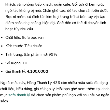
khách,
văn
phòng
tiếp
khách,
quán
cafe.
Gối
tựa
đi
kèm
giúp
ngồi
lâu
không
bị
mỏi.
Chân
ghế
cao,
dễ
lau
chùi
sàn
bên
dưới.
Bọc
nỉ
mềm,
có
đinh
tán
kim
loại
trang
trí
hai
bên
tay
vịn
tạo
điểm
nhấn
nhẹ
nhàng,
hiện
đại.
Ghế
đôn
có
thể
di
chuyển
linh
hoạt
tùy
nhu
cầu.
Chất liệu: Sofa bọc vải nỉ
Kích thước: Tiêu chuẩn
Tình trạng: Sản phẩm mới 99%
Số lượng: 10
Giá thanh lý:
4.100.000đ
Ngoài
mẫu
này,
Hàng
Thanh
Lý
436
còn
nhiều
mẫu
sofa
đa
dạng
chất
liệu,
kiểu
dáng,
giá
cả
hợp
lý.
Mời
bạn
ghé
xem
thêm
tại
danh
mục
sofa thanh lý
để
chọn
sản
phẩm
phù
hợp
với
nhu
cầu
và
ngân
sách.