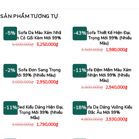
SẢN PHẨM TƯƠNG TỰ
Ghế Sofa Da Màu Xám Nhã
Ghế Sofa Thiết Kế Hiện Đại,
-5%
-43%
Nhặn Có Gối Kèm Mới 99%
Sang Trọng Mới 99% (Nhiều
Màu)
Giá
Giá
5,500,000
₫
5,250,000
₫
gốc
hiện
Giá
Giá
3,500,000
₫
1,980,000
₫
là:
tại
gốc
hiện
5,500,000₫.
là:
là:
tại
5,250,000₫.
3,500,000₫.
là:
1,980
Ghế Sofa Đơn Sang Trọng
Bộ Sofa Đệm Mềm Màu Xám
-2%
-11%
Mới 99% (Nhiều Màu)
Nhã Nhặn Mới 99% (Nhiều
Màu)
Giá
Giá
3,000,000
₫
2,950,000
₫
gốc
hiện
Giá
Giá
3,300,000
₫
2,940,000
₫
là:
tại
gốc
hiện
3,000,000₫.
là:
là:
tại
2,950,000₫.
3,300,000₫.
là:
2,940
Sofa Bed Kiểu Dáng Hiện Đại,
Bộ Sofa Da Dáng Vuông Kiểu
-11%
-18%
Sang Trọng Mới 99% (Nhiều
Bắc Âu Mới 99%
Mẫu)
Giá
Giá
4,800,000
₫
3,930,000
₫
gốc
hiện
Giá
Giá
2,000,000
₫
1,790,000
₫
là:
tại
gốc
hiện
4,800,000₫.
là:
là:
tại
3,930
2,000,000₫.
là: