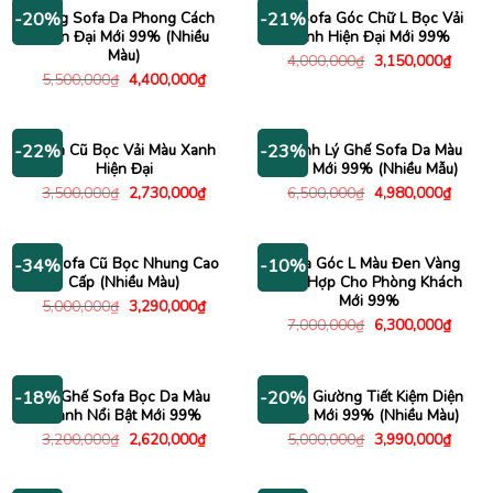
3,990
Băng Sofa Da Phong Cách
Bộ Sofa Góc Chữ L Bọc Vải
-20%
-21%
Hiện Đại Mới 99% (Nhiều
Xanh Hiện Đại Mới 99%
Màu)
Giá
Giá
4,000,000
₫
3,150,000
₫
gốc
hiện
Giá
Giá
5,500,000
₫
4,400,000
₫
là:
tại
gốc
hiện
4,000,000₫.
là:
là:
tại
3,150
5,500,000₫.
là:
4,400,000₫.
Sofa Cũ Bọc Vải Màu Xanh
Thanh Lý Ghế Sofa Da Màu
-22%
-23%
Hiện Đại
Đẹp Mới 99% (Nhiều Mẫu)
Giá
Giá
Giá
Giá
3,500,000
₫
2,730,000
₫
6,500,000
₫
4,980,000
₫
gốc
hiện
gốc
hiện
là:
tại
là:
tại
3,500,000₫.
là:
6,500,000₫.
là:
2,730,000₫.
4,980
Bộ Sofa Cũ Bọc Nhung Cao
Sofa Góc L Màu Đen Vàng
-34%
-10%
Cấp (Nhiều Màu)
Phù Hợp Cho Phòng Khách
Mới 99%
Giá
Giá
5,000,000
₫
3,290,000
₫
gốc
hiện
Giá
Giá
7,000,000
₫
6,300,000
₫
là:
tại
gốc
hiện
5,000,000₫.
là:
là:
tại
3,290,000₫.
7,000,000₫.
là:
6,300
Bộ Ghế Sofa Bọc Da Màu
Sofa Giường Tiết Kiệm Diện
-18%
-20%
Xanh Nổi Bật Mới 99%
Tích Mới 99% (Nhiều Màu)
Giá
Giá
Giá
Giá
3,200,000
₫
2,620,000
₫
5,000,000
₫
3,990,000
₫
gốc
hiện
gốc
hiện
là:
tại
là:
tại
3,200,000₫.
là:
5,000,000₫.
là: