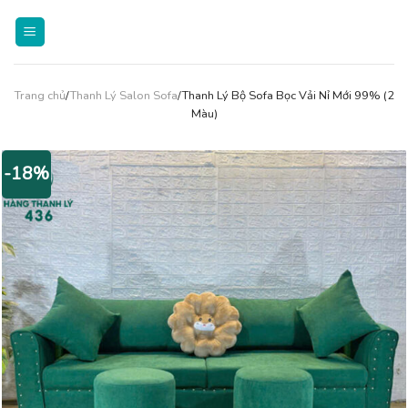
Skip
to
content
Trang chủ
/
Thanh Lý Salon Sofa
/Thanh Lý Bộ Sofa Bọc Vải Nỉ Mới 99% (2
Màu)
-18%