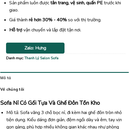
Sản phẩm luôn được
tân trang, vệ sinh, quấn PE
trước khi
giao.
Giá thành
rẻ hơn 30% - 40%
so với thị trường.
Hỗ trợ
vận chuyển và lắp đặt tận nơi.
Zalo: Hưng
Danh mục:
Thanh Lý Salon Sofa
Mô tả
Về chúng tôi
Sofa
Nỉ
Có
Gối
Tựa
Và
Ghế
Đôn
Tồn Kho
Mô tả:
Sofa
văng
3
chỗ
bọc
nỉ
,
đi
kèm
hai
ghế
đôn
tròn
nhỏ
tiện
dụng.
Kiểu
dáng
đơn
giản,
đệm
ngồi
dày
và
êm,
tay
vịn
gọn
gàng,
phù
hợp
nhiều
không
gian
khác
nhau
như
phòng