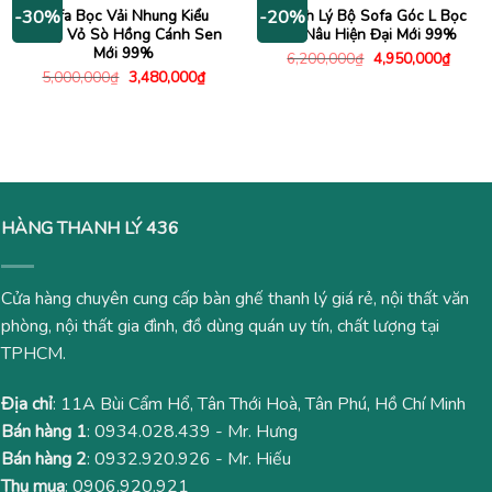
5,480,000₫.
3,400
Sofa Bọc Vải Nhung Kiểu
Thanh Lý Bộ Sofa Góc L Bọc
-30%
-20%
Dáng Vỏ Sò Hồng Cánh Sen
Da Nâu Hiện Đại Mới 99%
Mới 99%
Giá
Giá
6,200,000
₫
4,950,000
₫
gốc
hiện
Giá
Giá
5,000,000
₫
3,480,000
₫
là:
tại
gốc
hiện
6,200,000₫.
là:
là:
tại
4,950
5,000,000₫.
là:
3,480,000₫.
HÀNG THANH LÝ 436
Cửa hàng chuyên cung cấp bàn ghế thanh lý giá rẻ, nội thất văn
phòng, nội thất gia đình, đồ dùng quán uy tín, chất lượng tại
TPHCM.
Địa chỉ
: 11A Bùi Cẩm Hổ, Tân Thới Hoà, Tân Phú, Hồ Chí Minh
Bán hàng 1
:
0934.028.439
- Mr. Hưng
Bán hàng 2
:
0932.920.926
- Mr. Hiếu
Thu mua
:
0906.920.921