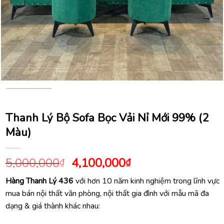
Thanh Lý Bộ Sofa Bọc Vải Nỉ Mới 99% (2
Màu)
Giá
Giá
5,000,000
4,100,000
₫
₫
gốc
hiện
Hàng Thanh Lý 436
với hơn 10 năm kinh nghiệm trong lĩnh vực
là:
tại
mua bán nội thất văn phòng, nội thất gia đình với mẫu mã đa
5,000,000₫.
là:
dạng & giá thành khác nhau:
4,100,000₫.