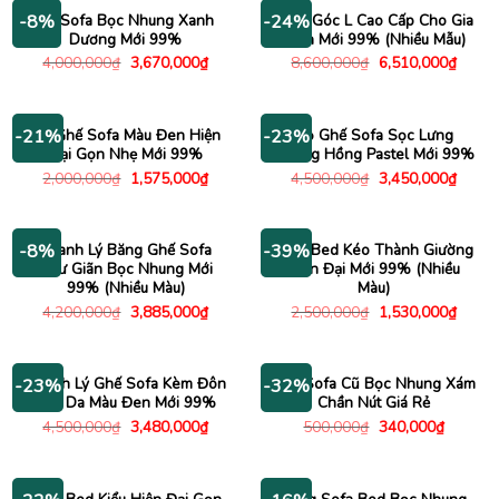
1,790,000₫.
Bộ Sofa Bọc Nhung Xanh
Sofa Góc L Cao Cấp Cho Gia
-8%
-24%
Dương Mới 99%
Đình Mới 99% (Nhiều Mẫu)
Giá
Giá
Giá
Giá
4,000,000
₫
3,670,000
₫
8,600,000
₫
6,510,000
₫
gốc
hiện
gốc
hiện
là:
tại
là:
tại
4,000,000₫.
là:
8,600,000₫.
là:
3,670,000₫.
6,510
Bộ Ghế Sofa Màu Đen Hiện
Bộ Ghế Sofa Sọc Lưng
-21%
-23%
Đại Gọn Nhẹ Mới 99%
Nhung Hồng Pastel Mới 99%
Giá
Giá
Giá
Giá
2,000,000
₫
1,575,000
₫
4,500,000
₫
3,450,000
₫
gốc
hiện
gốc
hiện
là:
tại
là:
tại
2,000,000₫.
là:
4,500,000₫.
là:
1,575,000₫.
3,450
Thanh Lý Băng Ghế Sofa
Sofa Bed Kéo Thành Giường
-8%
-39%
Thư Giãn Bọc Nhung Mới
Hiện Đại Mới 99% (Nhiều
99% (Nhiều Màu)
Màu)
Giá
Giá
Giá
Giá
4,200,000
₫
3,885,000
₫
2,500,000
₫
1,530,000
₫
gốc
hiện
gốc
hiện
là:
tại
là:
tại
4,200,000₫.
là:
2,500,000₫.
là:
3,885,000₫.
1,530
Thanh Lý Ghế Sofa Kèm Đôn
Ghế Sofa Cũ Bọc Nhung Xám
-23%
-32%
Bọc Da Màu Đen Mới 99%
Chần Nút Giá Rẻ
Giá
Giá
Giá
Giá
4,500,000
₫
3,480,000
₫
500,000
₫
340,000
₫
gốc
hiện
gốc
hiện
là:
tại
là:
tại
4,500,000₫.
là:
500,000₫.
là:
3,480,000₫.
340,000