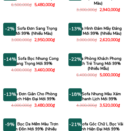
Màu)
Giá
Giá
6,500,000
₫
5,480,000
₫
gốc
hiện
Giá
Giá
3,300,000
₫
2,940,000
₫
là:
tại
gốc
hiện
6,500,000₫.
là:
là:
tại
5,480,000₫.
3,300,000₫.
là:
2,940
Ghế Sofa Đơn Sang Trọng
Sofa Hình Đám Mây Đáng
-2%
-13%
Mới 99% (Nhiều Màu)
Yêu Mới 99% (Nhiều Màu)
Giá
Giá
Giá
Giá
3,000,000
₫
2,950,000
₫
3,000,000
₫
2,620,000
₫
gốc
hiện
gốc
hiện
là:
tại
là:
tại
3,000,000₫.
là:
3,000,000₫.
là:
2,950,000₫.
2,620
Băng Sofa Bọc Nhung Cong
Sofa Phòng Khách Phong
-14%
-22%
Sang Trọng Mới 99%
Cách Trẻ Trung Mới 99%
(Nhiều Mẫu)
Giá
Giá
4,000,000
₫
3,460,000
₫
gốc
hiện
Giá
Giá
6,400,000
₫
5,000,000
₫
là:
tại
gốc
hiện
4,000,000₫.
là:
là:
tại
3,460,000₫.
6,400,000₫.
là:
5,000
Sofa Đơn Giản Cho Phòng
Bộ Sofa Nhung Màu Xám
-13%
-18%
Khách Hiện Đại Mới 99%
Thanh Lịch Mới 99%
Giá
Giá
Giá
Giá
4,000,000
₫
3,480,000
₫
4,300,000
₫
3,520,000
₫
gốc
hiện
gốc
hiện
là:
tại
là:
tại
4,000,000₫.
là:
4,300,000₫.
là:
3,480,000₫.
3,520
Sofa Bọc Da Mềm Màu Trơn
Bộ Sofa Góc Chữ L Bọc Vải
-9%
-21%
Kèm Đôn Mới 99% (Nhiều
Xanh Hiện Đại Mới 99%