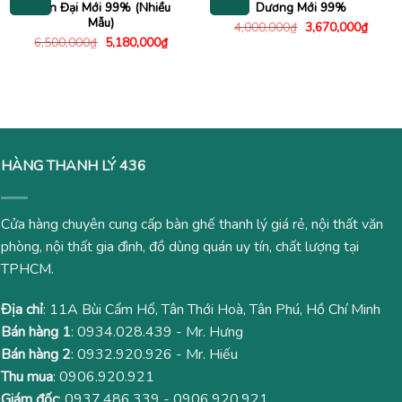
Hiện Đại Mới 99% (Nhiều
Dương Mới 99%
Mẫu)
Giá
Giá
4,000,000
₫
3,670,000
₫
gốc
hiện
Giá
Giá
6,500,000
₫
5,180,000
₫
là:
tại
gốc
hiện
4,000,000₫.
là:
là:
tại
3,670
6,500,000₫.
là:
5,180,000₫.
HÀNG THANH LÝ 436
Cửa hàng chuyên cung cấp bàn ghế thanh lý giá rẻ, nội thất văn
phòng, nội thất gia đình, đồ dùng quán uy tín, chất lượng tại
TPHCM.
Địa chỉ
: 11A Bùi Cẩm Hổ, Tân Thới Hoà, Tân Phú, Hồ Chí Minh
Bán hàng 1
:
0934.028.439
- Mr. Hưng
Bán hàng 2
:
0932.920.926
- Mr. Hiếu
Thu mua
:
0906.920.921
Giám đốc
:
0937.486.339
-
0906.920.921