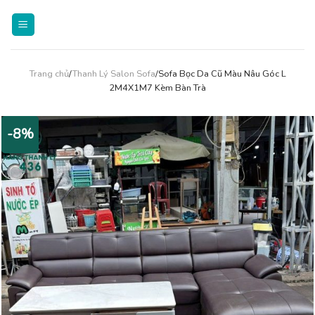
Skip
to
content
Trang chủ
/
Thanh Lý Salon Sofa
/Sofa Bọc Da Cũ Màu Nâu Góc L
2M4X1M7 Kèm Bàn Trà
-8%