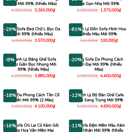
Mịn Mới 99% (Nhiều Màu)
Đại Gọn Nhẹ Mới 99%
Giá
Giá
Giá
Giá
4,000,000
₫
3,360,000
₫
2,000,000
₫
1,575,000
₫
gốc
hiện
gốc
hiện
là:
tại
là:
tại
4,000,000₫.
là:
2,000,000₫.
là:
3,360,000₫.
1,575
Băng Sofa Bed Chữ L Bọc Da
Thanh Lý Đôn Sofa Hình Hoa
-29%
-81%
Mới 99% (Nhiều Màu)
Nhiều Màu Mới 99%
Giá
Giá
Giá
Giá
5,000,000
₫
3,570,000
₫
520,000
₫
100,000
₫
gốc
hiện
gốc
hiện
là:
tại
là:
tại
5,000,000₫.
là:
520,000₫.
là:
3,570,000₫.
100,000
Thanh Lý Băng Ghế Sofa
Băng Sofa Da Phong Cách
-8%
-20%
Thư Giãn Bọc Nhung Mới
Hiện Đại Mới 99% (Nhiều
99% (Nhiều Màu)
Màu)
Giá
Giá
Giá
Giá
4,200,000
₫
3,885,000
₫
5,500,000
₫
4,400,000
₫
gốc
hiện
gốc
hiện
là:
tại
là:
tại
4,200,000₫.
là:
5,500,000₫.
là:
3,885,000₫.
4,400
Sofa Da Phong Cách Tân Cổ
Thanh Lý Bộ Bàn Ghế Cafe
-18%
-12%
Điển Mới 99% (2 Màu)
Sofa Sang Trọng Mới 99%
Giá
Giá
Giá
Giá
5,000,000
₫
4,100,000
₫
5,300,000
₫
4,690,000
₫
gốc
hiện
gốc
hiện
là:
tại
là:
tại
5,000,000₫.
là:
5,300,000₫.
là:
4,100,000₫.
4,690
Bộ Sofa Chi Lai Cũ Kèm Gối
Bộ Sofa Đệm Mềm Màu Xám
-16%
-11%
Tựa Hoa Văn Mềm Mại
Nhã Nhặn Mới 99% (Nhiều