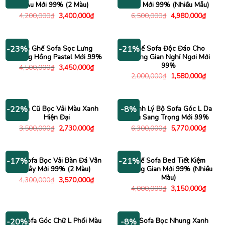
Âu Mới 99% (2 Màu)
Đẹp Mới 99% (Nhiều Mẫu)
Giá
Giá
Giá
Giá
4,200,000
₫
3,400,000
₫
6,500,000
₫
4,980,000
₫
gốc
hiện
gốc
hiện
là:
tại
là:
tại
4,200,000₫.
là:
6,500,000₫.
là:
3,400,000₫.
4,980
Bộ Ghế Sofa Sọc Lưng
Ghế Sofa Độc Đáo Cho
-23%
-21%
Nhung Hồng Pastel Mới 99%
Không Gian Nghỉ Ngơi Mới
99%
Giá
Giá
4,500,000
₫
3,450,000
₫
gốc
hiện
Giá
Giá
2,000,000
₫
1,580,000
₫
là:
tại
gốc
hiện
4,500,000₫.
là:
là:
tại
3,450,000₫.
2,000,000₫.
là:
1,580
Sofa Cũ Bọc Vải Màu Xanh
Thanh Lý Bộ Sofa Góc L Da
-22%
-8%
Hiện Đại
Nâu Sang Trọng Mới 99%
Giá
Giá
Giá
Giá
3,500,000
₫
2,730,000
₫
6,300,000
₫
5,770,000
₫
gốc
hiện
gốc
hiện
là:
tại
là:
tại
3,500,000₫.
là:
6,300,000₫.
là:
2,730,000₫.
5,770
Bộ Sofa Bọc Vải Bàn Đá Vân
Ghế Sofa Bed Tiết Kiệm
-17%
-21%
Mây Mới 99% (2 Màu)
Không Gian Mới 99% (Nhiều
Màu)
Giá
Giá
4,300,000
₫
3,570,000
₫
gốc
hiện
Giá
Giá
4,000,000
₫
3,150,000
₫
là:
tại
gốc
hiện
4,300,000₫.
là:
là:
tại
3,570,000₫.
4,000,000₫.
là:
3,150
Bộ Sofa Góc Chữ L Phối Màu
Bộ Sofa Bọc Nhung Xanh
-20%
-8%