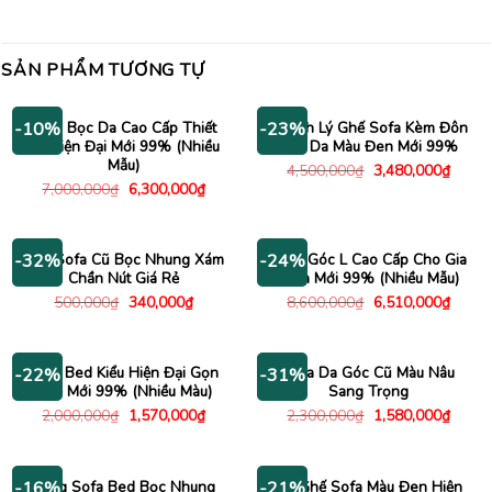
SẢN PHẨM TƯƠNG TỰ
Sofa Bọc Da Cao Cấp Thiết
Thanh Lý Ghế Sofa Kèm Đôn
-10%
-23%
Kế Hiện Đại Mới 99% (Nhiều
Bọc Da Màu Đen Mới 99%
Mẫu)
Giá
Giá
4,500,000
₫
3,480,000
₫
gốc
hiện
Giá
Giá
7,000,000
₫
6,300,000
₫
là:
tại
gốc
hiện
4,500,000₫.
là:
là:
tại
3,480
7,000,000₫.
là:
6,300,000₫.
Ghế Sofa Cũ Bọc Nhung Xám
Sofa Góc L Cao Cấp Cho Gia
-32%
-24%
Chần Nút Giá Rẻ
Đình Mới 99% (Nhiều Mẫu)
Giá
Giá
Giá
Giá
500,000
₫
340,000
₫
8,600,000
₫
6,510,000
₫
gốc
hiện
gốc
hiện
là:
tại
là:
tại
500,000₫.
là:
8,600,000₫.
là:
340,000₫.
6,510
Sofa Bed Kiểu Hiện Đại Gọn
Sofa Da Góc Cũ Màu Nâu
-22%
-31%
Nhẹ Mới 99% (Nhiều Màu)
Sang Trọng
Giá
Giá
Giá
Giá
2,000,000
₫
1,570,000
₫
2,300,000
₫
1,580,000
₫
gốc
hiện
gốc
hiện
là:
tại
là:
tại
2,000,000₫.
là:
2,300,000₫.
là:
1,570,000₫.
1,580
Băng Sofa Bed Bọc Nhung
Bộ Ghế Sofa Màu Đen Hiện
-16%
-21%