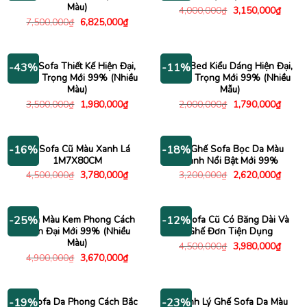
Màu)
Giá
Giá
4,000,000
₫
3,150,000
₫
gốc
hiện
Giá
Giá
7,500,000
₫
6,825,000
₫
là:
tại
gốc
hiện
4,000,000₫.
là:
là:
tại
3,150
7,500,000₫.
là:
6,825,000₫.
Ghế Sofa Thiết Kế Hiện Đại,
Sofa Bed Kiểu Dáng Hiện Đại,
-43%
-11%
Sang Trọng Mới 99% (Nhiều
Sang Trọng Mới 99% (Nhiều
Màu)
Mẫu)
Giá
Giá
Giá
Giá
3,500,000
₫
1,980,000
₫
2,000,000
₫
1,790,000
₫
gốc
hiện
gốc
hiện
là:
tại
là:
tại
3,500,000₫.
là:
2,000,000₫.
là:
1,980,000₫.
1,790
Bộ Sofa Cũ Màu Xanh Lá
Bộ Ghế Sofa Bọc Da Màu
-16%
-18%
1M7X80CM
Xanh Nổi Bật Mới 99%
Giá
Giá
Giá
Giá
4,500,000
₫
3,780,000
₫
3,200,000
₫
2,620,000
₫
gốc
hiện
gốc
hiện
là:
tại
là:
tại
4,500,000₫.
là:
3,200,000₫.
là:
3,780,000₫.
2,620
Sofa Màu Kem Phong Cách
Bộ Sofa Cũ Có Băng Dài Và
-25%
-12%
Hiện Đại Mới 99% (Nhiều
Ghế Đơn Tiện Dụng
Màu)
Giá
Giá
4,500,000
₫
3,980,000
₫
gốc
hiện
Giá
Giá
4,900,000
₫
3,670,000
₫
là:
tại
gốc
hiện
4,500,000₫.
là:
là:
tại
3,980
4,900,000₫.
là:
3,670,000₫.
Bộ Sofa Da Phong Cách Bắc
Thanh Lý Ghế Sofa Da Màu
-19%
-23%