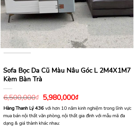
Sofa Bọc Da Cũ Màu Nâu Góc L 2M4X1M7
Kèm Bàn Trà
Giá
Giá
6,500,000
5,980,000
₫
₫
gốc
hiện
Hàng Thanh Lý 436
với hơn 10 năm kinh nghiệm trong lĩnh vực
là:
tại
mua bán nội thất văn phòng, nội thất gia đình với mẫu mã đa
6,500,000₫.
là:
dạng & giá thành khác nhau:
5,980,000₫.