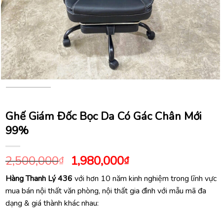
Ghế Giám Đốc Bọc Da Có Gác Chân Mới
99%
Giá
Giá
2,500,000
1,980,000
₫
₫
gốc
hiện
Hàng Thanh Lý 436
với hơn 10 năm kinh nghiệm trong lĩnh vực
là:
tại
mua bán nội thất văn phòng, nội thất gia đình với mẫu mã đa
2,500,000₫.
là:
dạng & giá thành khác nhau:
1,980,000₫.