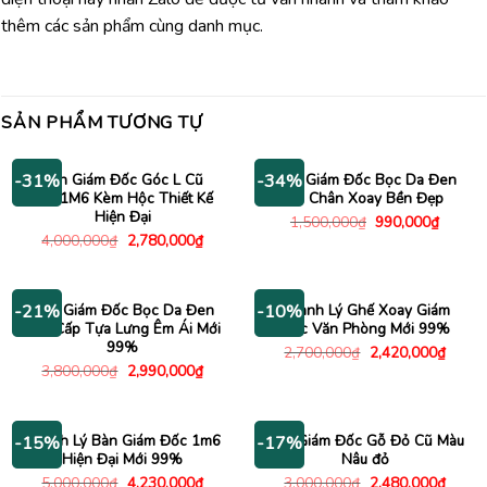
thêm các sản phẩm cùng danh mục.
SẢN PHẨM TƯƠNG TỰ
Bàn Giám Đốc Góc L Cũ
Ghế Giám Đốc Bọc Da Đen
-31%
-34%
2Mx1M6 Kèm Hộc Thiết Kế
Cũ Chân Xoay Bền Đẹp
Hiện Đại
Giá
Giá
1,500,000
₫
990,000
₫
gốc
hiện
Giá
Giá
4,000,000
₫
2,780,000
₫
là:
tại
gốc
hiện
1,500,000₫.
là:
là:
tại
990,00
4,000,000₫.
là:
2,780,000₫.
Ghế Giám Đốc Bọc Da Đen
Thanh Lý Ghế Xoay Giám
-21%
-10%
Cao Cấp Tựa Lưng Êm Ái Mới
Đốc Văn Phòng Mới 99%
99%
Giá
Giá
2,700,000
₫
2,420,000
₫
gốc
hiện
Giá
Giá
3,800,000
₫
2,990,000
₫
là:
tại
gốc
hiện
2,700,000₫.
là:
là:
tại
2,420
3,800,000₫.
là:
2,990,000₫.
Thanh Lý Bàn Giám Đốc 1m6
Bàn Giám Đốc Gỗ Đỏ Cũ Màu
-15%
-17%
Hiện Đại Mới 99%
Nâu đỏ
Giá
Giá
Giá
Giá
5,000,000
₫
4,230,000
₫
3,000,000
₫
2,480,000
₫