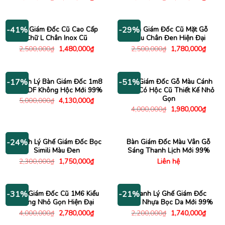
gốc
hiện
gốc
hiện
là:
tại
là:
tại
5,500,000₫.
là:
4,500,000₫.
là:
4,500,000₫.
2,280
Bàn Giám Đốc Cũ Cao Cấp
Bàn Giám Đốc Cũ Mặt Gỗ
-41%
-29%
Chữ L Chân Inox Cũ
Nâu Chân Đen Hiện Đại
Giá
Giá
Giá
Giá
2,500,000
₫
1,480,000
₫
2,500,000
₫
1,780,000
₫
gốc
hiện
gốc
hiện
là:
tại
là:
tại
2,500,000₫.
là:
2,500,000₫.
là:
1,480,000₫.
1,780
Thanh Lý Bàn Giám Đốc 1m8
Bàn Giám Đốc Gỗ Màu Cánh
-17%
-51%
Gỗ MDF Không Hộc Mới 99%
Gián Có Hộc Cũ Thiết Kế Nhỏ
Gọn
Giá
Giá
5,000,000
₫
4,130,000
₫
gốc
hiện
Giá
Giá
4,000,000
₫
1,980,000
₫
là:
tại
gốc
hiện
5,000,000₫.
là:
là:
tại
4,130,000₫.
4,000,000₫.
là:
1,980
Thanh Lý Ghế Giám Đốc Bọc
Bàn Giám Đốc Màu Vân Gỗ
-24%
Simili Màu Đen
Sáng Thanh Lịch Mới 99%
Giá
Giá
2,300,000
₫
1,750,000
₫
Liên hệ
gốc
hiện
là:
tại
2,300,000₫.
là:
1,750,000₫.
Bàn Giám Đốc Cũ 1M6 Kiểu
Thanh Lý Ghế Giám Đốc
-31%
-21%
Dáng Nhỏ Gọn Hiện Đại
Chân Nhựa Bọc Da Mới 99%
Giá
Giá
Giá
Giá
4,000,000
₫
2,780,000
₫
2,200,000
₫
1,740,000
₫
gốc
hiện
gốc
hiện