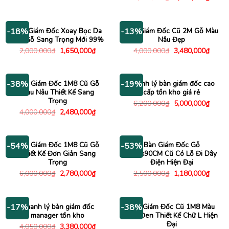
là:
tại
gốc
hiện
4,500,000₫.
là:
là:
tại
3,850,000₫.
3,800,000₫.
là:
1,680
Ghế Giám Đốc Xoay Bọc Da
Bàn Giám Đốc Cũ 2M Gỗ Màu
-18%
-13%
Tay Gỗ Sang Trọng Mới 99%
Nâu Đẹp
Giá
Giá
Giá
Giá
2,000,000
₫
1,650,000
₫
4,000,000
₫
3,480,000
₫
gốc
hiện
gốc
hiện
là:
tại
là:
tại
2,000,000₫.
là:
4,000,000₫.
là:
1,650,000₫.
3,480
Bàn Giám Đốc 1M8 Cũ Gỗ
Thanh lý bàn giám đốc cao
-38%
-19%
Màu Nâu Thiết Kế Sang
cấp tồn kho giá rẻ
Trọng
Giá
Giá
6,200,000
₫
5,000,000
₫
gốc
hiện
Giá
Giá
4,000,000
₫
2,480,000
₫
là:
tại
gốc
hiện
6,200,000₫.
là:
là:
tại
5,000
4,000,000₫.
là:
2,480,000₫.
Bàn Giám Đốc 1M8 Cũ Gỗ
Bàn Giám Đốc Gỗ
-54%
-53%
Thiết Kế Đơn Giản Sang
1M8x90CM Cũ Có Lỗ Đi Dây
Trọng
Điện Hiện Đại
Giá
Giá
Giá
Giá
6,000,000
₫
2,780,000
₫
2,500,000
₫
1,180,000
₫
gốc
hiện
gốc
hiện
là:
tại
là:
tại
6,000,000₫.
là:
2,500,000₫.
là:
2,780,000₫.
1,180
Thanh lý bàn giám đốc
Bàn Giám Đốc Cũ 1M8 Màu
-17%
-38%
manager tồn kho
Nâu Đen Thiết Kế Chữ L Hiện
Đại
Giá
Giá
4,050,000
₫
3,380,000
₫