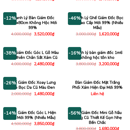
gốc
hiện
gốc
hiện
là:
tại
là:
tại
5,000,000₫.
là:
3,000,000₫.
là:
4,230,000₫.
2,480
Thanh Lý Bàn Giám Đốc
Thanh Lý Ghế Giám Đốc Bọc
-12%
-46%
1m6x80cm Không Hộc Mới
Da Cao Cấp Mới 99% (Nhiều
99%
Mẫu)
Giá
Giá
Giá
Giá
4,000,000
₫
3,520,000
₫
3,000,000
₫
1,620,000
₫
gốc
hiện
gốc
hiện
là:
tại
là:
tại
4,000,000₫.
là:
3,000,000₫.
là:
3,520,000₫.
1,620
Bàn Giám Đốc Góc L Gỗ Màu
Thanh lý bàn giám đốc 1m6
-38%
-16%
Tự Nhiên Chân Sắt Xám Cũ
không hộc tồn kho
Giá
Giá
Giá
Giá
4,000,000
₫
2,480,000
₫
3,800,000
₫
3,200,000
₫
gốc
hiện
gốc
hiện
là:
tại
là:
tại
4,000,000₫.
là:
3,800,000₫.
là:
2,480,000₫.
3,200
Ghế Giám Đốc Xoay Lưng
Bàn Giám Đốc Mặt Trắng
-26%
Cao Bọc Da Cũ Màu Đen
Phối Xám Hiện Đại Mới 99%
Giá
Giá
2,000,000
₫
1,480,000
₫
Liên hệ
gốc
hiện
là:
tại
2,000,000₫.
là:
1,480,000₫.
Bàn Giám Đốc Góc L Hiện
Bàn Giám Đốc Mini Gỗ Nâu
-14%
-56%
Đại Mới 99% (Nhiều Mẫu)
Sáng Cũ Thiết Kế Gọn Nhẹ
Bền Chắc
Giá
Giá
4,500,000
₫
3,850,000
₫
gốc
hiện
Giá
Giá
3,800,000
₫
1,680,000
₫