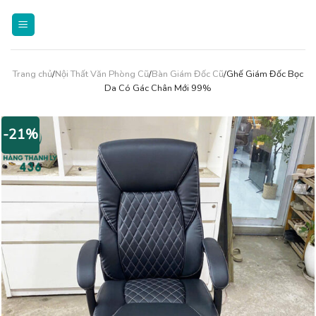
Skip
to
content
Trang chủ
/
Nội Thất Văn Phòng Cũ
/
Bàn Giám Đốc Cũ
/Ghế Giám Đốc Bọc
Da Có Gác Chân Mới 99%
-21%