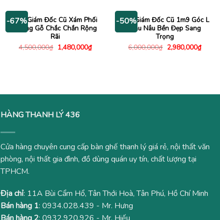
là:
tại
là:
tại
4,000,000₫.
là:
2,200,000₫.
là:
2,780,000₫.
1,740
Bàn Giám Đốc Cũ Xám Phối
Bàn Giám Đốc Cũ 1m9 Góc L
-67%
-50%
Khung Gỗ Chắc Chắn Rộng
Màu Nâu Bền Đẹp Sang
Rãi
Trọng
Giá
Giá
Giá
Giá
4,500,000
₫
1,480,000
₫
6,000,000
₫
2,980,000
₫
gốc
hiện
gốc
hiện
là:
tại
là:
tại
4,500,000₫.
là:
6,000,000₫.
là:
1,480,000₫.
2,980
HÀNG THANH LÝ 436
Cửa hàng chuyên cung cấp bàn ghế thanh lý giá rẻ, nội thất văn
phòng, nội thất gia đình, đồ dùng quán uy tín, chất lượng tại
TPHCM.
Địa chỉ
: 11A Bùi Cẩm Hổ, Tân Thới Hoà, Tân Phú, Hồ Chí Minh
Bán hàng 1
:
0934.028.439
- Mr. Hưng
Bán hàng 2
:
0932.920.926
- Mr. Hiếu