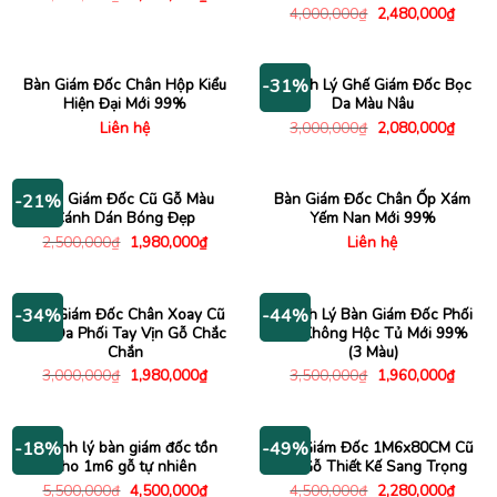
gốc
hiện
Giá
Giá
4,000,000
₫
2,480,000
₫
là:
tại
gốc
hiện
4,050,000₫.
là:
là:
tại
3,380,000₫.
4,000,000₫.
là:
2,480
Bàn Giám Đốc Chân Hộp Kiểu
Thanh Lý Ghế Giám Đốc Bọc
-31%
Hiện Đại Mới 99%
Da Màu Nâu
Giá
Giá
Liên hệ
3,000,000
₫
2,080,000
₫
gốc
hiện
là:
tại
3,000,000₫.
là:
2,080
Bàn Giám Đốc Cũ Gỗ Màu
Bàn Giám Đốc Chân Ốp Xám
-21%
Cánh Dán Bóng Đẹp
Yếm Nan Mới 99%
Giá
Giá
2,500,000
₫
1,980,000
₫
Liên hệ
gốc
hiện
là:
tại
2,500,000₫.
là:
1,980,000₫.
Ghế Giám Đốc Chân Xoay Cũ
Thanh Lý Bàn Giám Đốc Phối
-34%
-44%
Bọc Da Phối Tay Vịn Gỗ Chắc
Chỉ Không Hộc Tủ Mới 99%
Chắn
(3 Màu)
Giá
Giá
Giá
Giá
3,000,000
₫
1,980,000
₫
3,500,000
₫
1,960,000
₫
gốc
hiện
gốc
hiện
là:
tại
là:
tại
3,000,000₫.
là:
3,500,000₫.
là:
1,980,000₫.
1,960
Thanh lý bàn giám đốc tồn
Bàn Giám Đốc 1M6x80CM Cũ
-18%
-49%
kho 1m6 gỗ tự nhiên
Ốp Gỗ Thiết Kế Sang Trọng
Giá
Giá
Giá
Giá
5,500,000
₫
4,500,000
₫
4,500,000
₫
2,280,000
₫