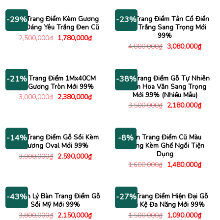
1,390,000₫.
Bàn Trang Điểm Kèm Gương
Bàn Trang Điểm Tân Cổ Điển
-29%
-23%
Gấu Đáng Yêu Trắng Đen Cũ
Màu Trắng Sang Trọng Mới
99%
Giá
Giá
2,500,000
₫
1,780,000
₫
gốc
hiện
Giá
Giá
4,000,000
₫
3,080,000
₫
là:
tại
gốc
hiện
2,500,000₫.
là:
là:
tại
1,780,000₫.
4,000,000₫.
là:
3,080
Bàn Trang Điểm 1Mx40CM
Bàn Trang Điểm Gỗ Tự Nhiên
-21%
-38%
Gỗ Gương Tròn Mới 99%
Chạm Hoa Văn Sang Trọng
Mới 99% (Nhiều Mẫu)
Giá
Giá
3,000,000
₫
2,380,000
₫
gốc
hiện
Giá
Giá
3,500,000
₫
2,180,000
₫
là:
tại
gốc
hiện
3,000,000₫.
là:
là:
tại
2,380,000₫.
3,500,000₫.
là:
2,180
Bàn Trang Điểm Gỗ Sồi Kèm
Bàn Trang Điểm Cũ Màu
-14%
-8%
Gương Oval Mới 99%
Trắng Kèm Ghế Ngồi Tiện
Dụng
Giá
Giá
3,000,000
₫
2,590,000
₫
gốc
hiện
Giá
Giá
1,600,000
₫
1,480,000
₫
là:
tại
gốc
hiện
3,000,000₫.
là:
là:
tại
2,590,000₫.
1,600,000₫.
là:
1,480
Thanh Lý Bàn Trang Điểm Gỗ
Bàn Trang Điểm Hiện Đại Gỗ
-43%
-27%
Sồi Mỹ Mới 99%
Kèm Kệ Đa Năng Mới 99%
Giá
Giá
Giá
Giá
3,800,000
₫
2,150,000
₫
1,500,000
₫
1,090,000
₫