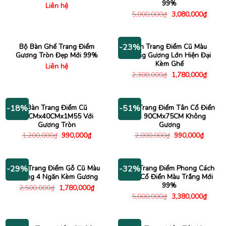
99%
Liên hệ
Giá
Giá
5,000,000
₫
3,080,000
₫
gốc
hiện
là:
tại
5,000,000₫.
là:
3,080
Bộ Bàn Ghế Trang Điểm
Bàn Trang Điểm Cũ Màu
-23%
Gương Tròn Đẹp Mới 99%
Trắng Gương Lớn Hiện Đại
Kèm Ghế
Liên hệ
Giá
Giá
2,300,000
₫
1,780,000
₫
gốc
hiện
là:
tại
2,300,000₫.
là:
1,780
Bàn Trang Điểm Cũ
Bàn Trang Điểm Tân Cổ Điển
-18%
-51%
90CMx40CMx1M55 Với
Cũ 90CMx75CM Không
Gương Tròn
Gương
Giá
Giá
Giá
Giá
1,200,000
₫
990,000
₫
2,000,000
₫
990,000
₫
gốc
hiện
gốc
hiện
là:
tại
là:
tại
1,200,000₫.
là:
2,000,000₫.
là:
990,000₫.
990,00
Bàn Trang Điểm Gỗ Cũ Màu
Bàn Trang Điểm Phong Cách
-29%
-32%
Trắng 4 Ngăn Kèm Gương
Tân Cổ Điển Màu Trắng Mới
99%
Giá
Giá
2,500,000
₫
1,780,000
₫
gốc
hiện
Giá
Giá
5,000,000
₫
3,380,000
₫
là:
tại
gốc
hiện
2,500,000₫.
là:
là:
tại
1,780,000₫.
5,000,000₫.
là:
3,380