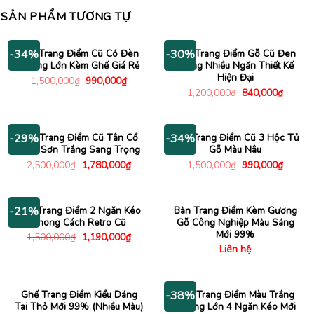
SẢN PHẨM TƯƠNG TỰ
Bàn Trang Điểm Cũ Có Đèn
Bàn Trang Điểm Gỗ Cũ Đen
-34%
-30%
Gương Lớn Kèm Ghế Giá Rẻ
Trắng Nhiều Ngăn Thiết Kế
Hiện Đại
Giá
Giá
1,500,000
₫
990,000
₫
gốc
hiện
Giá
Giá
1,200,000
₫
840,000
₫
là:
tại
gốc
hiện
1,500,000₫.
là:
là:
tại
990,000₫.
1,200,000₫.
là:
840,00
Bàn Trang Điểm Cũ Tân Cổ
Bàn Trang Điểm Cũ 3 Hộc Tủ
-29%
-34%
Điển Sơn Trắng Sang Trọng
Gỗ Màu Nâu
Giá
Giá
Giá
Giá
2,500,000
₫
1,780,000
₫
1,500,000
₫
990,000
₫
gốc
hiện
gốc
hiện
là:
tại
là:
tại
2,500,000₫.
là:
1,500,000₫.
là:
1,780,000₫.
990,00
Bàn Trang Điểm 2 Ngăn Kéo
Bàn Trang Điểm Kèm Gương
-21%
Phong Cách Retro Cũ
Gỗ Công Nghiệp Màu Sáng
Mới 99%
Giá
Giá
1,500,000
₫
1,190,000
₫
gốc
hiện
Liên hệ
là:
tại
1,500,000₫.
là:
1,190,000₫.
Ghế Trang Điểm Kiểu Dáng
Bàn Trang Điểm Màu Trắng
-38%
Tai Thỏ Mới 99% (Nhiều Màu)
Gương Lớn 4 Ngăn Kéo Mới