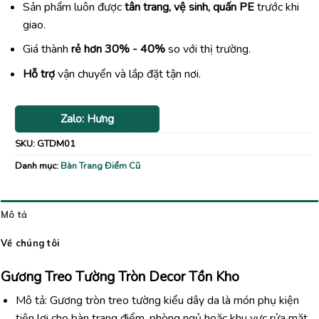
Sản phẩm luôn được
tân trang, vệ sinh, quấn PE
trước khi
giao.
Giá thành
rẻ hơn 30% - 40%
so với thị trường.
Hỗ trợ
vận chuyển và lắp đặt tận nơi.
Zalo: Hưng
SKU:
GTDM01
Danh mục:
Bàn Trang Điểm Cũ
Mô tả
Về chúng tôi
Gương Treo Tường Tròn Decor Tồn Kho
Mô tả: Gương tròn treo tường kiểu dây da là món phụ kiện
tiện lợi cho bàn trang điểm, phòng ngủ hoặc khu vực rửa mặt.