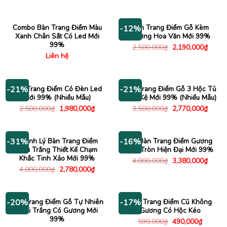
gốc
hiện
gốc
hiện
là:
tại
là:
tại
3,800,000₫.
là:
1,500,000₫.
là:
2,150,000₫.
1,090
Combo Bàn Trang Điểm Màu
Bàn Trang Điểm Gỗ Kèm
-12%
Xanh Chân Sắt Có Led Mới
Gương Hoa Văn Mới 99%
99%
Giá
Giá
2,500,000
₫
2,190,000
₫
gốc
hiện
Liên hệ
là:
tại
2,500,000₫.
là:
2,190
Bàn Trang Điểm Có Đèn Led
Bàn Trang Điểm Gỗ 3 Hộc Tủ
-21%
-21%
Mới 99% (Nhiều Mẫu)
Kèm Kệ Mới 99% (Nhiều Mẫu)
Giá
Giá
Giá
Giá
2,500,000
₫
1,980,000
₫
3,500,000
₫
2,770,000
₫
gốc
hiện
gốc
hiện
là:
tại
là:
tại
2,500,000₫.
là:
3,500,000₫.
là:
1,980,000₫.
2,770
Thanh Lý Bàn Trang Điểm
Bộ Bàn Trang Điểm Gương
-31%
-16%
Màu Trắng Thiết Kế Chạm
Led Tròn Hiện Đại Mới 99%
Khắc Tinh Xảo Mới 99%
Giá
Giá
4,000,000
₫
3,380,000
₫
gốc
hiện
Giá
Giá
4,000,000
₫
2,780,000
₫
là:
tại
gốc
hiện
4,000,000₫.
là:
là:
tại
3,380
4,000,000₫.
là:
2,780,000₫.
Bàn Trang Điểm Gỗ Tự Nhiên
Bàn Trang Điểm Cũ Không
-20%
-17%
Phối Trắng Có Gương Mới
Gương Có Hộc Kéo
99%
Giá
Giá
590,000
₫
490,000
₫