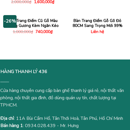
gốc
hiện
Giá
Giá
2,000,000
₫
1,600,000
₫
là:
tại
gốc
hiện
590,000₫.
là:
là:
tại
490,000
2,000,000₫.
là:
1,600,000₫.
Bàn Trang Điểm Cũ Gỗ Màu
Bàn Trang Điểm Gỗ Gõ Đỏ
-26%
Trắng Gương Kèm Ngăn Kéo
80CM Sang Trọng Mới 99%
Giá
Giá
1,000,000
₫
740,000
₫
Liên hệ
gốc
hiện
là:
tại
1,000,000₫.
là:
740,000₫.
HÀNG THANH LÝ 436
Cửa hàng chuyên cung cấp bàn ghế thanh lý giá rẻ, nội thất văn
phòng, nội thất gia đình, đồ dùng quán uy tín, chất lượng tại
TPHCM.
Địa chỉ
: 11A Bùi Cẩm Hổ, Tân Thới Hoà, Tân Phú, Hồ Chí Minh
Bán hàng 1
:
0934.028.439
- Mr. Hưng