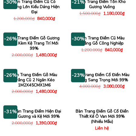
Bàn Trang Điểm Cũ Có
Bàn Trang Điểm Tồn Kho
-30%
-21%
Gương Lớn Kiểu Dáng Hiện
Gương Vuông
Đại
Giá
Giá
1,500,000
₫
1,180,000
₫
gốc
hiện
Giá
Giá
1,200,000
₫
840,000
₫
là:
tại
gốc
hiện
1,500,000₫.
là:
là:
tại
1,180
1,200,000₫.
là:
840,000₫.
Bàn Trang Điểm Gỗ Gương
Bàn Trang Điểm Cũ Màu
-26%
-30%
Lớn Kèm Kệ Trang Trí Mới
Trắng Gỗ Công Nghiệp
99%
Giá
Giá
1,200,000
₫
840,000
₫
gốc
hiện
Giá
Giá
2,000,000
₫
1,480,000
₫
là:
tại
gốc
hiện
1,200,000₫.
là:
là:
tại
840,00
2,000,000₫.
là:
1,480,000₫.
Bàn Trang Điểm Gỗ Màu
Bàn Trang Điểm Cổ Điển Màu
-26%
-23%
Trắng Cũ 2 Ngăn Kéo
Trắng Sang Trọng Mới 99%
1M2X45CMX1M6
Giá
Giá
4,000,000
₫
3,080,000
₫
gốc
hiện
Giá
Giá
2,000,000
₫
1,480,000
₫
là:
tại
gốc
hiện
4,000,000₫.
là:
là:
tại
3,080
2,000,000₫.
là:
1,480,000₫.
Bộ Bàn Trang Điểm Hiện Đại
Bàn Trang Điểm Gỗ Cổ Điển
-31%
Kèm Gương và Kệ Mới 99%
Thiết Kế Ô Van Mới 99%
(Nhiều Mẫu)
Giá
Giá
2,000,000
₫
1,390,000
₫
gốc
hiện
Liên hệ
là:
tại
2,000,000₫.
là: