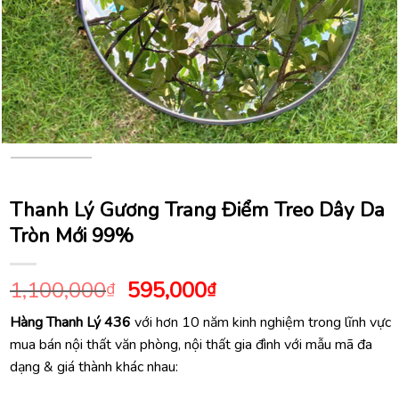
Thanh Lý Gương Trang Điểm Treo Dây Da
Tròn Mới 99%
Giá
Giá
1,100,000
595,000
₫
₫
gốc
hiện
Hàng Thanh Lý 436
với hơn 10 năm kinh nghiệm trong lĩnh vực
là:
tại
mua bán nội thất văn phòng, nội thất gia đình với mẫu mã đa
1,100,000₫.
là:
dạng & giá thành khác nhau:
595,000₫.