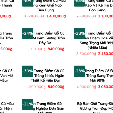
 Thân Cũ
Bàn Trang Điểm Cũ Màu
Bàn Trang Điểm Cũ 
-8%
-53%
D Thanh
Trắng Kèm Ghế Ngồi
Hộc Kéo Và Kệ Hai B
Tiện Dụng
Gọn Gàng
Giá
Giá
Giá
Giá
0,000
₫
1,600,000
₫
1,480,000
₫
2,500,000
₫
1,180,0
c
hiện
gốc
hiện
gốc
tại
là:
tại
là:
,000₫.
là:
1,600,000₫.
là:
2,500,00
290,000₫.
1,480,000₫.
g Trang
Bàn Trang Điểm Gỗ Cũ
Bàn Trang Điểm Gỗ 
-24%
-38%
Da Tròn
80CM Kèm Gương Tròn
Nhiên Chạm Hoa Vă
%
Dây Da
Sang Trọng Mới 99
(Nhiều Mẫu)
á
Giá
Giá
Giá
5,000
₫
1,100,000
₫
840,000
₫
c
hiện
gốc
hiện
Giá
3,500,000
₫
2,180,0
tại
là:
tại
gốc
100,000₫.
là:
1,100,000₫.
là:
là:
595,000₫.
840,000₫.
3,500,00
m Gỗ Cổ
Bàn Trang Điểm Gỗ Cũ
Bàn Trang Điểm Cổ Đ
-30%
-23%
 Van Mới
Đen Trắng Nhiều Ngăn
Màu Trắng Sang Trọ
Mẫu)
Thiết Kế Hiện Đại
Mới 99%
Giá
Giá
Giá
1,200,000
₫
840,000
₫
4,000,000
₫
3,080,0
gốc
hiện
gốc
là:
tại
là:
1,200,000₫.
là:
4,000,00
840,000₫.
 Cũ Màu
Bàn Trang Điểm Gỗ
Bộ Bàn Ghế Trang Đ
-21%
ớn Hiện
Công Nghiệp Đơn Giản
Gương Tròn Đẹp Mớ