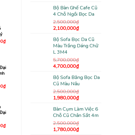
gốc
hiện
Bộ Bàn Ghế Cafe Cũ
là:
tại
4 Chỗ Ngồi Bọc Da
2,800,000₫.
là:
2,300,000₫.
2,500,000
₫
Giá
Giá
2,100,000
₫
ỗ
gốc
hiện
Lý
Bộ Sofa Bọc Da Cũ
là:
tại
Giá
00
₫
hiện
Màu Trắng Dáng Chữ
2,500,000₫.
là:
tại
L 3M4
2,100,000₫.
0₫.
là:
1,180,000₫.
5,700,000
₫
Giá
Giá
4,700,000
₫
Đại
gốc
hiện
nh
Bộ Sofa Băng Bọc Da
là:
tại
Cũ Màu Nâu
5,700,000₫.
là:
Giá
00
₫
hiện
4,700,000₫.
2,500,000
₫
tại
Giá
Giá
1,980,000
₫
0₫.
là:
1,340,000₫.
gốc
hiện
m
Bàn Cụm Làm Việc 6
là:
tại
Đại
Chỗ Cũ Chân Sắt 4m
2,500,000₫.
là:
1,980,000₫.
2,500,000
₫
Giá
00
₫
Giá
Giá
1,780,000
₫
hiện
tại