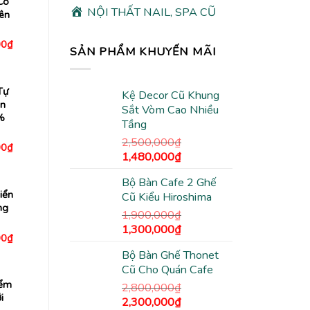
Có
NỘI THẤT NAIL, SPA CŨ
ên
Giá
00
₫
SẢN PHẨM KHUYẾN MÃI
hiện
tại
0₫.
là:
1,180,000₫.
Tự
Kệ Decor Cũ Khung
n
Sắt Vòm Cao Nhiều
%
Tầng
2,500,000
₫
Giá
00
₫
Giá
Giá
1,480,000
₫
hiện
tại
gốc
hiện
0₫.
là:
Bộ Bàn Cafe 2 Ghế
là:
tại
2,180,000₫.
iển
Cũ Kiểu Hiroshima
2,500,000₫.
là:
ng
1,480,000₫.
1,900,000
₫
Giá
Giá
1,300,000
₫
Giá
00
₫
gốc
hiện
hiện
Bộ Bàn Ghế Thonet
tại
là:
tại
0₫.
là:
Cũ Cho Quán Cafe
1,900,000₫.
là:
3,080,000₫.
iểm
1,300,000₫.
2,800,000
₫
i
Giá
Giá
2,300,000
₫