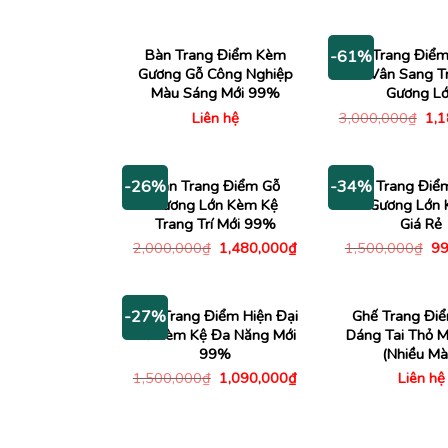
3,000,000₫.
là:
3,5
2,380,000₫.
Bàn Trang Điểm Kèm
Bàn Trang Điểm
-61%
Gương Gỗ Công Nghiệp
Đá Vân Sang T
Màu Sáng Mới 99%
Gương L
Giá
Liên hệ
3,000,000
₫
1,
gố
là:
3,0
Bàn Trang Điểm Gỗ
Bàn Trang Điể
-26%
-34%
Gương Lớn Kèm Kệ
Đèn Gương Lớn
Trang Trí Mới 99%
Giá Rẻ
Giá
Giá
Gi
2,000,000
₫
1,480,000
₫
1,500,000
₫
99
gốc
hiện
gố
là:
tại
là:
2,000,000₫.
là:
1,
1,480,000₫.
Bàn Trang Điểm Hiện Đại
Ghế Trang Điể
-27%
Gỗ Kèm Kệ Đa Năng Mới
Dáng Tai Thỏ 
99%
(Nhiều Mà
Giá
Giá
1,500,000
₫
1,090,000
₫
Liên hệ
gốc
hiện
là:
tại
1,500,000₫.
là:
1,090,000₫.