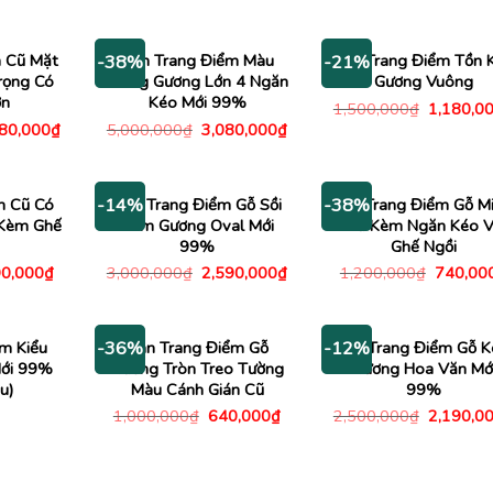
gốc
hiện
00,000₫.
là:
4,000,00
là:
tại
2,180,000₫.
4,000,000₫.
là:
2,780,000₫.
 Cũ Mặt
Bàn Trang Điểm Màu
Bàn Trang Điểm Tồn 
-38%
-21%
rọng Có
Trắng Gương Lớn 4 Ngăn
Gương Vuông
ớn
Kéo Mới 99%
Giá
1,500,000
₫
1,180,0
gốc
Giá
Giá
Giá
180,000
₫
5,000,000
₫
3,080,000
₫
là:
c
hiện
gốc
hiện
1,500,00
tại
là:
tại
00,000₫.
là:
5,000,000₫.
là:
1,180,000₫.
3,080,000₫.
m Cũ Có
Bàn Trang Điểm Gỗ Sồi
Tủ Trang Điểm Gỗ Mi
-14%
-38%
 Kèm Ghế
Kèm Gương Oval Mới
Cũ Kèm Ngăn Kéo 
99%
Ghế Ngồi
á
Giá
Giá
Giá
Giá
0,000
₫
3,000,000
₫
2,590,000
₫
1,200,000
₫
740,00
c
hiện
gốc
hiện
gốc
tại
là:
tại
là:
500,000₫.
là:
3,000,000₫.
là:
1,200,0
990,000₫.
2,590,000₫.
m Kiểu
Bàn Trang Điểm Gỗ
Bàn Trang Điểm Gỗ 
-36%
-12%
Mới 99%
Gương Tròn Treo Tường
Gương Hoa Văn Mớ
u)
Màu Cánh Gián Cũ
99%
Giá
Giá
Giá
1,000,000
₫
640,000
₫
2,500,000
₫
2,190,0
gốc
hiện
gốc
là:
tại
là:
1,000,000₫.
là:
2,500,00
640,000₫.