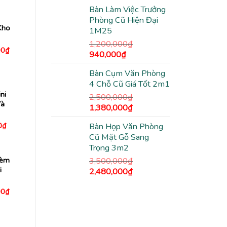
gốc
hiện
0₫.
là:
Bàn Làm Việc Trưởng
là:
tại
3,380,000₫.
Phòng Cũ Hiện Đại
2,500,000₫.
là:
Kho
1M25
1,780,000₫.
1,200,000
₫
Giá
00
₫
Giá
Giá
940,000
₫
hiện
tại
gốc
hiện
0₫.
là:
Bàn Cụm Văn Phòng
là:
tại
1,180,000₫.
4 Chỗ Cũ Giá Tốt 2m1
1,200,000₫.
là:
ni
940,000₫.
2,500,000
₫
Và
Giá
Giá
1,380,000
₫
gốc
hiện
Giá
0
₫
Bàn Họp Văn Phòng
là:
tại
hiện
Cũ Mặt Gỗ Sang
2,500,000₫.
là:
tại
00₫.
là:
Trọng 3m2
1,380,000₫.
740,000₫.
Kèm
3,500,000
₫
i
Giá
Giá
2,480,000
₫
gốc
hiện
Giá
00
₫
là:
tại
hiện
3,500,000₫.
là:
tại
0₫.
là:
2,480,000₫.
2,190,000₫.