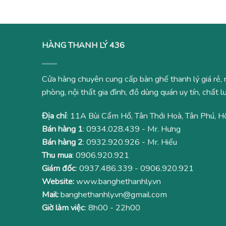
HÀNG THANH LÝ 436
Cửa hàng chuyên cung cấp bàn ghế thanh lý giá rẻ, 
phòng, nội thất gia đình, đồ dùng quán uy tín, chất
Địa chỉ
: 11A Bùi Cẩm Hổ, Tân Thới Hoà, Tân Phú, H
Bán hàng 1
:
0934.028.439
- Mr. Hưng
Bán hàng 2
:
0932.920.926
- Mr. Hiếu
Thu mua
:
0906.920.921
Giám đốc
:
0937.486.339
-
0906.920.921
Website:
www.banghethanhly.vn
Mail:
banghethanhly.vn@gmail.com
Giờ làm việc
: 8h00 - 22h00