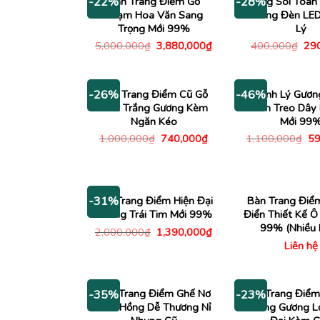
Bàn Trang Điểm Gỗ
Gương Soi Toàn
-22%
-28%
Chạm Hoa Văn Sang
Khung Đèn LE
Trọng Mới 99%
Lý
Giá
Giá
Giá
5,000,000
₫
3,880,000
₫
400,000
₫
29
gốc
hiện
gố
là:
tại
là:
5,000,000₫.
là:
400
3,880,000₫.
Bàn Trang Điểm Cũ Gỗ
Thanh Lý Gươn
-26%
-46%
Màu Trắng Gương Kèm
Điểm Treo Dây 
Ngăn Kéo
Mới 99
Giá
Giá
Gi
1,000,000
₫
740,000
₫
1,100,000
₫
59
gốc
hiện
gố
là:
tại
là:
1,000,000₫.
là:
1,
740,000₫.
Bàn Trang Điểm Hiện Đại
Bàn Trang Điể
-31%
Gương Trái Tim Mới 99%
Điển Thiết Kế Ô
99% (Nhiều 
Giá
Giá
2,000,000
₫
1,390,000
₫
gốc
hiện
Liên hệ
là:
tại
2,000,000₫.
là:
1,390,000₫.
Bàn Trang Điểm Ghế Nơ
Bàn Trang Điểm
-35%
-23%
Màu Hồng Dễ Thương Nỉ
Trắng Gương L