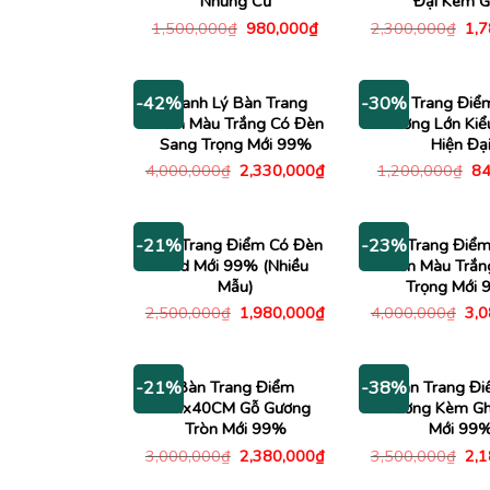
Nhung Cũ
Đại Kèm 
Giá
Giá
Giá
1,500,000
₫
980,000
₫
2,300,000
₫
1,
gốc
hiện
gố
là:
tại
là:
1,500,000₫.
là:
2,3
980,000₫.
Thanh Lý Bàn Trang
Bàn Trang Điể
-42%
-30%
Điểm Màu Trắng Có Đèn
Gương Lớn Kiể
Sang Trọng Mới 99%
Hiện Đạ
Giá
Giá
Gi
4,000,000
₫
2,330,000
₫
1,200,000
₫
84
gốc
hiện
gố
là:
tại
là:
4,000,000₫.
là:
1,
2,330,000₫.
Bàn Trang Điểm Có Đèn
Bàn Trang Điểm
-21%
-23%
Led Mới 99% (Nhiều
Điển Màu Trắn
Mẫu)
Trọng Mới
Giá
Giá
Giá
2,500,000
₫
1,980,000
₫
4,000,000
₫
3,
gốc
hiện
gố
là:
tại
là:
2,500,000₫.
là:
4,0
1,980,000₫.
Bàn Trang Điểm
Bàn Trang Đi
-21%
-38%
1Mx40CM Gỗ Gương
Gương Kèm Gh
Tròn Mới 99%
Mới 99
Giá
Giá
Giá
3,000,000
₫
2,380,000
₫
3,500,000
₫
2,
gốc
hiện
gố
là:
tại
là: