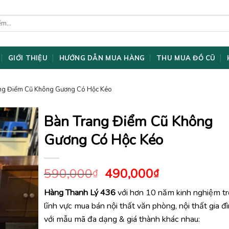
GIỚI THIỆU
HƯỚNG DẪN MUA HÀNG
THU MUA ĐỒ CŨ
ang Điểm Cũ Không Gương Có Hộc Kéo
Bàn Trang Điểm Cũ Không
Gương Có Hộc Kéo
Giá
Giá
590,000
490,000
₫
₫
gốc
hiện
Hàng Thanh Lý 436
với hơn 10 năm kinh nghiệm t
là:
tại
lĩnh vực mua bán nội thất văn phòng, nội thất gia đ
590,000₫.
là:
490,000₫.
với mẫu mã đa dạng & giá thành khác nhau: