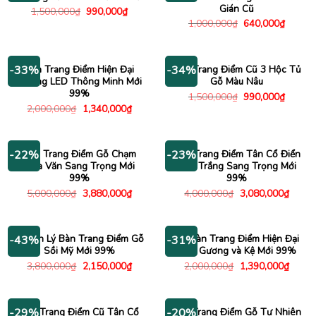
Gián Cũ
Giá
Giá
1,500,000
₫
990,000
₫
gốc
hiện
Giá
Giá
1,000,000
₫
640,000
₫
là:
tại
gốc
hiện
1,500,000₫.
là:
là:
tại
990,000₫.
1,000,000₫.
là:
640,00
Bàn Trang Điểm Hiện Đại
Bàn Trang Điểm Cũ 3 Hộc Tủ
-33%
-34%
Gương LED Thông Minh Mới
Gỗ Màu Nâu
99%
Giá
Giá
1,500,000
₫
990,000
₫
gốc
hiện
Giá
Giá
2,000,000
₫
1,340,000
₫
là:
tại
gốc
hiện
1,500,000₫.
là:
là:
tại
990,00
2,000,000₫.
là:
1,340,000₫.
Bàn Trang Điểm Gỗ Chạm
Bàn Trang Điểm Tân Cổ Điển
-22%
-23%
Hoa Văn Sang Trọng Mới
Màu Trắng Sang Trọng Mới
99%
99%
Giá
Giá
Giá
Giá
5,000,000
₫
3,880,000
₫
4,000,000
₫
3,080,000
₫
gốc
hiện
gốc
hiện
là:
tại
là:
tại
5,000,000₫.
là:
4,000,000₫.
là:
3,880,000₫.
3,080
Thanh Lý Bàn Trang Điểm Gỗ
Bộ Bàn Trang Điểm Hiện Đại
-43%
-31%
Sồi Mỹ Mới 99%
Kèm Gương và Kệ Mới 99%
Giá
Giá
Giá
Giá
3,800,000
₫
2,150,000
₫
2,000,000
₫
1,390,000
₫
gốc
hiện
gốc
hiện
là:
tại
là:
tại
3,800,000₫.
là:
2,000,000₫.
là:
2,150,000₫.
1,390
Bàn Trang Điểm Cũ Tân Cổ
Bàn Trang Điểm Gỗ Tự Nhiên
-29%
-20%