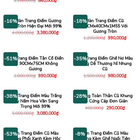
Giá
Giá
1,200,000
₫
840,000
₫
gốc
hiện
là:
tại
1,200,000₫.
là:
840,000₫.
Bộ Bàn Trang Điểm Gương
Bàn Trang Điểm Cũ
-16%
-18%
Led Tròn Hiện Đại Mới 99%
90CMx40CMx1M55 Với
Gương Tròn
Giá
Giá
4,000,000
₫
3,380,000
₫
gốc
hiện
Giá
Giá
1,200,000
₫
990,000
₫
là:
tại
gốc
hiện
4,000,000₫.
là:
là:
tại
3,380,000₫.
1,200,000₫.
là:
990,00
Bàn Trang Điểm Tân Cổ Điển
Bàn Trang Điểm Ghế Nơ Màu
-51%
-35%
Cũ 90CMx75CM Không
Hồng Dễ Thương Nỉ Nhung
Gương
Cũ
Giá
Giá
Giá
Giá
2,000,000
₫
990,000
₫
1,500,000
₫
980,000
₫
gốc
hiện
gốc
hiện
là:
tại
là:
tại
2,000,000₫.
là:
1,500,000₫.
là:
990,000₫.
980,00
Bàn Trang Điểm Màu Trắng
Gương Toàn Thân Cũ Khung
-38%
-28%
Tay Nắm Hoa Văn Sang
Gỗ Cứng Cáp Đơn Giản
Trọng Mới 99%
Giá
Giá
400,000
₫
290,000
₫
gốc
hiện
Giá
Giá
5,000,000
₫
3,080,000
₫
là:
tại
gốc
hiện
400,000₫.
là:
là:
tại
290,000
5,000,000₫.
là:
3,080,000₫.
Bàn Trang Điểm Cũ Màu
Bàn Trang Điểm Cũ Màu
-53%
-8%
Trắng Phối Xanh Kèm Hộc
Trắng Kèm Ghế Ngồi Tiện