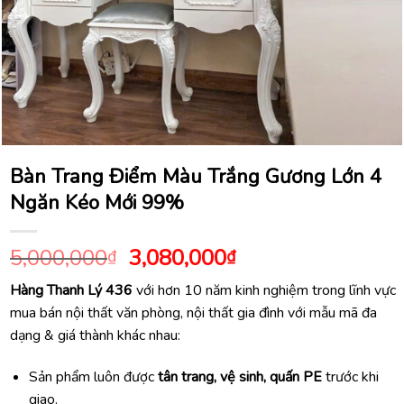
Bàn Trang Điểm Màu Trắng Gương Lớn 4
Ngăn Kéo Mới 99%
Giá
Giá
5,000,000
3,080,000
₫
₫
gốc
hiện
Hàng Thanh Lý 436
với hơn 10 năm kinh nghiệm trong lĩnh vực
là:
tại
mua bán nội thất văn phòng, nội thất gia đình với mẫu mã đa
5,000,000₫.
là:
dạng & giá thành khác nhau:
3,080,000₫.
Sản phẩm luôn được
tân trang, vệ sinh, quấn PE
trước khi
giao.