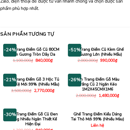
Zalo, điện thoại để được tư vấn nhanh chóng và chọn được sản
phẩm phù hợp nhất.
SẢN PHẨM TƯƠNG TỰ
Bàn Trang Điểm Gỗ Cũ 80CM
Bàn Trang Điểm Cũ Kèm Ghế
-24%
-51%
Kèm Gương Tròn Dây Da
Gỗ Gương Lớn (Nhiều Mẫu)
Giá
Giá
Giá
Giá
1,100,000
₫
840,000
₫
2,000,000
₫
990,000
₫
gốc
hiện
gốc
hiện
là:
tại
là:
tại
1,100,000₫.
là:
2,000,000₫.
là:
840,000₫.
990,00
Bàn Trang Điểm Gỗ 3 Hộc Tủ
Bàn Trang Điểm Gỗ Màu
-21%
-26%
Kèm Kệ Mới 99% (Nhiều Mẫu)
Trắng Cũ 2 Ngăn Kéo
1M2X45CMX1M6
Giá
Giá
3,500,000
₫
2,770,000
₫
gốc
hiện
Giá
Giá
2,000,000
₫
1,480,000
₫
là:
tại
gốc
hiện
3,500,000₫.
là:
là:
tại
2,770,000₫.
2,000,000₫.
là:
1,480
Bàn Trang Điểm Gỗ Cũ Đen
Ghế Trang Điểm Kiểu Dáng
-30%
Trắng Nhiều Ngăn Thiết Kế
Tai Thỏ Mới 99% (Nhiều Màu)
Hiện Đại
Liên hệ