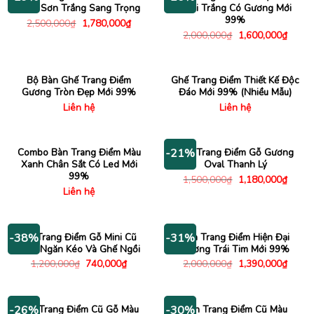
Điển Sơn Trắng Sang Trọng
Phối Trắng Có Gương Mới
99%
Giá
Giá
2,500,000
₫
1,780,000
₫
gốc
hiện
Giá
Giá
2,000,000
₫
1,600,000
₫
là:
tại
gốc
hiện
2,500,000₫.
là:
là:
tại
1,780,000₫.
2,000,000₫.
là:
1,600
Bộ Bàn Ghế Trang Điểm
Ghế Trang Điểm Thiết Kế Độc
Gương Tròn Đẹp Mới 99%
Đáo Mới 99% (Nhiều Mẫu)
Liên hệ
Liên hệ
Combo Bàn Trang Điểm Màu
Bàn Trang Điểm Gỗ Gương
-21%
Xanh Chân Sắt Có Led Mới
Oval Thanh Lý
99%
Giá
Giá
1,500,000
₫
1,180,000
₫
gốc
hiện
Liên hệ
là:
tại
1,500,000₫.
là:
1,180
Tủ Trang Điểm Gỗ Mini Cũ
Bàn Trang Điểm Hiện Đại
-38%
-31%
Kèm Ngăn Kéo Và Ghế Ngồi
Gương Trái Tim Mới 99%
Giá
Giá
Giá
Giá
1,200,000
₫
740,000
₫
2,000,000
₫
1,390,000
₫
gốc
hiện
gốc
hiện
là:
tại
là:
tại
1,200,000₫.
là:
2,000,000₫.
là:
740,000₫.
1,390
Bàn Trang Điểm Cũ Gỗ Màu
Bàn Trang Điểm Cũ Màu
-26%
-30%