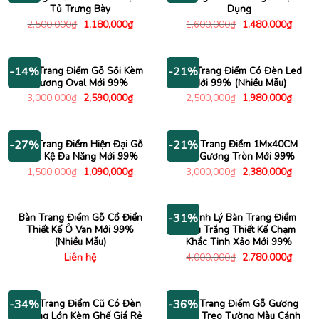
Tủ Trưng Bày
Dụng
Giá
Giá
Giá
Giá
2,500,000
₫
1,180,000
₫
1,600,000
₫
1,480,000
₫
gốc
hiện
gốc
hiện
là:
tại
là:
tại
2,500,000₫.
là:
1,600,000₫.
là:
1,180,000₫.
1,480
Bàn Trang Điểm Gỗ Sồi Kèm
Bàn Trang Điểm Có Đèn Led
-14%
-21%
Gương Oval Mới 99%
Mới 99% (Nhiều Mẫu)
Giá
Giá
Giá
Giá
3,000,000
₫
2,590,000
₫
2,500,000
₫
1,980,000
₫
gốc
hiện
gốc
hiện
là:
tại
là:
tại
3,000,000₫.
là:
2,500,000₫.
là:
2,590,000₫.
1,980
Bàn Trang Điểm Hiện Đại Gỗ
Bàn Trang Điểm 1Mx40CM
-27%
-21%
Kèm Kệ Đa Năng Mới 99%
Gỗ Gương Tròn Mới 99%
Giá
Giá
Giá
Giá
1,500,000
₫
1,090,000
₫
3,000,000
₫
2,380,000
₫
gốc
hiện
gốc
hiện
là:
tại
là:
tại
1,500,000₫.
là:
3,000,000₫.
là:
1,090,000₫.
2,380
Bàn Trang Điểm Gỗ Cổ Điển
Thanh Lý Bàn Trang Điểm
-31%
Thiết Kế Ô Van Mới 99%
Màu Trắng Thiết Kế Chạm
(Nhiều Mẫu)
Khắc Tinh Xảo Mới 99%
Giá
Giá
Liên hệ
4,000,000
₫
2,780,000
₫
gốc
hiện
là:
tại
4,000,000₫.
là:
2,780
Bàn Trang Điểm Cũ Có Đèn
Bàn Trang Điểm Gỗ Gương
-34%
-36%
Gương Lớn Kèm Ghế Giá Rẻ
Tròn Treo Tường Màu Cánh