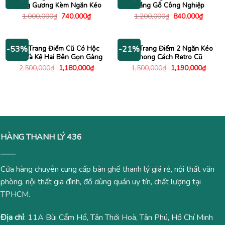
Trắng Gương Kèm Ngăn Kéo
Trắng Gỗ Công Nghiệp
Giá
Giá
Giá
Giá
1,000,000
₫
740,000
₫
1,200,000
₫
840,000
₫
gốc
hiện
gốc
hiện
là:
tại
là:
tại
1,000,000₫.
là:
1,200,000₫.
là:
740,000₫.
840,00
Bàn Trang Điểm Cũ Có Hộc
Bàn Trang Điểm 2 Ngăn Kéo
-53%
-21%
Kéo Và Kệ Hai Bên Gọn Gàng
Phong Cách Retro Cũ
Giá
Giá
Giá
Giá
2,500,000
₫
1,180,000
₫
1,500,000
₫
1,190,000
₫
gốc
hiện
gốc
hiện
là:
tại
là:
tại
2,500,000₫.
là:
1,500,000₫.
là:
1,180,000₫.
1,190
HÀNG THANH LÝ 436
Cửa hàng chuyên cung cấp bàn ghế thanh lý giá rẻ, nội thất văn
phòng, nội thất gia đình, đồ dùng quán uy tín, chất lượng tại
TPHCM.
Địa chỉ
: 11A Bùi Cẩm Hổ, Tân Thới Hoà, Tân Phú, Hồ Chí Minh