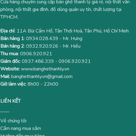
Cửa hàng chuyên cung cấp bàn ghế thanh lý giá rẻ, nội thất văn
phòng, nội thất gia đình, đồ dùng quán uy tín, chất lượng tại
TPHCM.
Địa chỉ
: 11A Bùi Cẩm Hổ, Tân Thới Hoà, Tân Phú, Hồ Chí Minh
Bán hàng 1
:
0934.028.439
- Mr. Hưng
Bán hàng 2
:
0932.920.926
- Mr. Hiếu
Thu mua
:
0906.920.921
Giám đốc
:
0937.486.339
-
0906.920.921
Website:
www.banghethanhly.vn
Mail:
banghethanhly.vn@gmail.com
Giờ làm việc
: 8h00 - 22h00
LIÊN KẾT
Về chúng tôi
Cẩm nang mua sắm
Hướng dẫn mua hàng