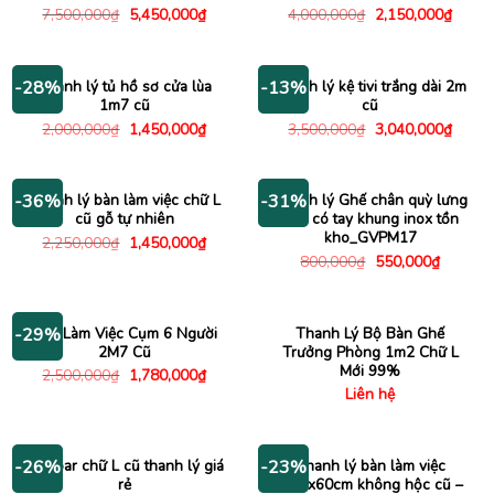
Giá
Giá
Giá
Giá
7,500,000
₫
5,450,000
₫
4,000,000
₫
2,150,000
₫
gốc
hiện
gốc
hiện
là:
tại
là:
tại
7,500,000₫.
là:
4,000,000₫.
là:
5,450,000₫.
2,150
Thanh lý tủ hồ sơ cửa lùa
Thanh lý kệ tivi trắng dài 2m
-28%
-13%
1m7 cũ
cũ
Giá
Giá
Giá
Giá
2,000,000
₫
1,450,000
₫
3,500,000
₫
3,040,000
₫
gốc
hiện
gốc
hiện
là:
tại
là:
tại
2,000,000₫.
là:
3,500,000₫.
là:
1,450,000₫.
3,040
Thanh lý bàn làm việc chữ L
Thanh lý Ghế chân quỳ lưng
-36%
-31%
cũ gỗ tự nhiên
lưới có tay khung inox tồn
kho_GVPM17
Giá
Giá
2,250,000
₫
1,450,000
₫
gốc
hiện
Giá
Giá
800,000
₫
550,000
₫
là:
tại
gốc
hiện
2,250,000₫.
là:
là:
tại
1,450,000₫.
800,000₫.
là:
550,000
Bàn Làm Việc Cụm 6 Người
Thanh Lý Bộ Bàn Ghế
-29%
2M7 Cũ
Trưởng Phòng 1m2 Chữ L
Mới 99%
Giá
Giá
2,500,000
₫
1,780,000
₫
gốc
hiện
Liên hệ
là:
tại
2,500,000₫.
là:
1,780,000₫.
Bàn bar chữ L cũ thanh lý giá
Thanh lý bàn làm việc
-26%
-23%
rẻ
1m2x60cm không hộc cũ –