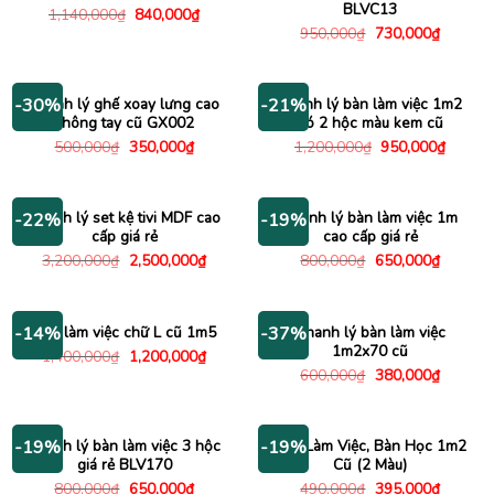
BLVC13
Giá
Giá
1,140,000
₫
840,000
₫
gốc
hiện
Giá
Giá
950,000
₫
730,000
₫
là:
tại
gốc
hiện
1,140,000₫.
là:
là:
tại
840,000₫.
950,000₫.
là:
730,000
Thanh lý ghế xoay lưng cao
Thanh lý bàn làm việc 1m2
-30%
-21%
không tay cũ GX002
có 2 hộc màu kem cũ
Giá
Giá
Giá
Giá
500,000
₫
350,000
₫
1,200,000
₫
950,000
₫
gốc
hiện
gốc
hiện
là:
tại
là:
tại
500,000₫.
là:
1,200,000₫.
là:
350,000₫.
950,00
Thanh lý set kệ tivi MDF cao
Thanh lý bàn làm việc 1m
-22%
-19%
cấp giá rẻ
cao cấp giá rẻ
Giá
Giá
Giá
Giá
3,200,000
₫
2,500,000
₫
800,000
₫
650,000
₫
gốc
hiện
gốc
hiện
là:
tại
là:
tại
3,200,000₫.
là:
800,000₫.
là:
2,500,000₫.
650,000
Bàn làm việc chữ L cũ 1m5
Thanh lý bàn làm việc
-14%
-37%
1m2x70 cũ
Giá
Giá
1,400,000
₫
1,200,000
₫
gốc
hiện
Giá
Giá
600,000
₫
380,000
₫
là:
tại
gốc
hiện
1,400,000₫.
là:
là:
tại
1,200,000₫.
600,000₫.
là:
380,000
Thanh lý bàn làm việc 3 hộc
Bàn Làm Việc, Bàn Học 1m2
-19%
-19%
giá rẻ BLV170
Cũ (2 Màu)
Giá
Giá
Giá
Giá
800,000
₫
650,000
₫
490,000
₫
395,000
₫