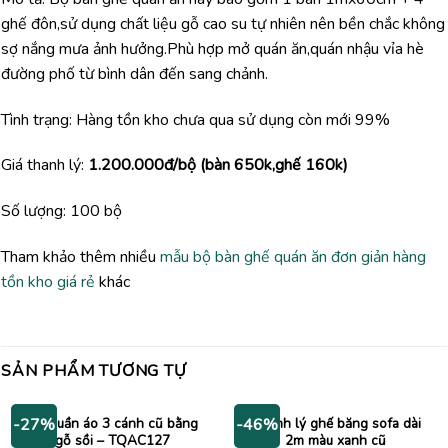
ghế đôn,sử dụng chất liệu gỗ cao su tự nhiên nên bền chắc không
sợ nắng mưa ảnh hưởng.Phù hợp mở quán ăn,quán nhậu vỉa hè
đường phố từ bình dân đến sang chảnh.
Tình trạng: Hàng tồn kho chưa qua sử dụng còn mới 99%
Giá thanh lý:
1.200.000đ/bộ (bàn 650k,ghế 160k)
Số lượng: 100 bộ
Tham khảo thêm nhiều
mẫu bộ bàn ghế quán ăn đơn giản hàng
tồn kho giá rẻ
khác
SẢN PHẨM TƯƠNG TỰ
Tủ quần áo 3 cánh cũ bằng
Thanh lý ghế băng sofa dài
-27%
-46%
gỗ sồi – TQAC127
2m màu xanh cũ