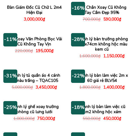
1,000,000₫.
950,00
Bàn Giám Đốc Cũ Chữ L 2m4
Ghế Chân Xoay Cũ Không
-16%
Hiện Đại
Tay Cầm Đẹp 95%
Giá
Giá
3,000,000
₫
700,000
₫
590,000
₫
gốc
hiện
là:
tại
700,000₫.
là:
590,000
Ghế Xoay Văn Phòng Bọc Vải
Thanh lý bàn trưởng phòng
-11%
-28%
Cũ Không Tay Vịn
1m6x74cm không hộc màu
kem cũ
Giá
Giá
220,000
₫
195,000
₫
gốc
hiện
Giá
Giá
1,600,000
₫
1,150,000
₫
là:
tại
gốc
hiện
220,000₫.
là:
là:
tại
195,000₫.
1,600,000₫.
là:
1,150
Thanh lý tủ quần áo 4 cánh
Thanh lý bàn làm việc 2m x
-31%
-22%
cũ màu trắng – TQAC105
60 giá rẻ BLV54
Giá
Giá
Giá
Giá
5,000,000
₫
3,450,000
₫
1,800,000
₫
1,400,000
₫
gốc
hiện
gốc
hiện
là:
tại
là:
tại
5,000,000₫.
là:
1,800,000₫.
là:
3,450,000₫.
1,400
Thanh lý ghế xoay trưởng
Thanh lý bàn làm việc cũ
-25%
-18%
phòng cũ lưng lưới
1m2 không hộc xám
Giá
Giá
Giá
Giá
1,000,000
₫
750,000
₫
550,000
₫
450,000
₫
gốc
hiện
gốc
hiện
là:
tại
là:
tại
1,000,000₫.
là:
550,000₫.
là:
750,000₫.
450,000