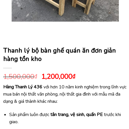
Thanh lý bộ bàn ghế quán ăn đơn giản
hàng tồn kho
Giá
Giá
1,500,000
1,200,000
₫
₫
gốc
hiện
Hàng Thanh Lý 436
với hơn 10 năm kinh nghiệm trong lĩnh vực
là:
tại
mua bán nội thất văn phòng, nội thất gia đình với mẫu mã đa
1,500,000₫.
là:
dạng & giá thành khác nhau:
1,200,000₫.
Sản phẩm luôn được
tân trang, vệ sinh, quấn PE
trước khi
giao.