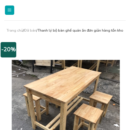
Skip
to
content
Trang chủ
/
Đã bán
/Thanh lý bộ bàn ghế quán ăn đơn giản hàng tồn kho
-20%