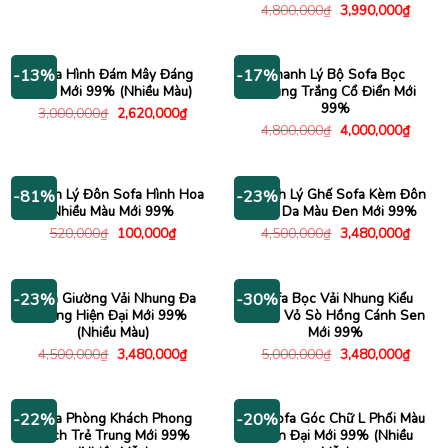
gốc
hiện
Giá
Giá
4,800,000
₫
3,990,000
₫
là:
tại
gốc
hiện
2,000,000₫.
là:
là:
tại
1,575,000₫.
4,800,000₫.
là:
3,990
Sofa Hình Đám Mây Đáng
Thanh Lý Bộ Sofa Bọc
-13%
-17%
Yêu Mới 99% (Nhiều Màu)
Nhung Trắng Cổ Điển Mới
99%
Giá
Giá
3,000,000
₫
2,620,000
₫
gốc
hiện
Giá
Giá
4,800,000
₫
4,000,000
₫
là:
tại
gốc
hiện
3,000,000₫.
là:
là:
tại
2,620,000₫.
4,800,000₫.
là:
4,000
Thanh Lý Đôn Sofa Hình Hoa
Thanh Lý Ghế Sofa Kèm Đôn
-81%
-23%
Nhiều Màu Mới 99%
Bọc Da Màu Đen Mới 99%
Giá
Giá
Giá
Giá
520,000
₫
100,000
₫
4,500,000
₫
3,480,000
₫
gốc
hiện
gốc
hiện
là:
tại
là:
tại
520,000₫.
là:
4,500,000₫.
là:
100,000₫.
3,480
Sofa Giường Vải Nhung Đa
Sofa Bọc Vải Nhung Kiểu
-23%
-30%
Năng Hiện Đại Mới 99%
Dáng Vỏ Sò Hồng Cánh Sen
(Nhiều Màu)
Mới 99%
Giá
Giá
Giá
Giá
4,500,000
₫
3,480,000
₫
5,000,000
₫
3,480,000
₫
gốc
hiện
gốc
hiện
là:
tại
là:
tại
4,500,000₫.
là:
5,000,000₫.
là:
3,480,000₫.
3,480
Sofa Phòng Khách Phong
Bộ Sofa Góc Chữ L Phối Màu
-22%
-20%
Cách Trẻ Trung Mới 99%
Hiện Đại Mới 99% (Nhiều