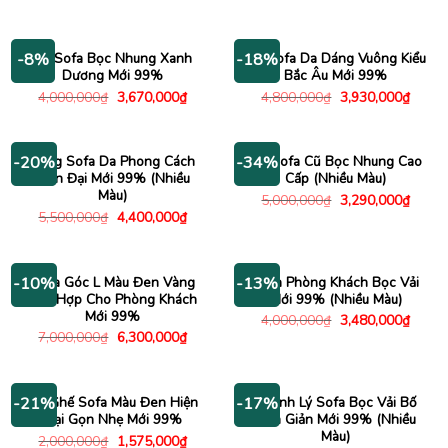
gốc
hiện
gốc
hiện
là:
tại
là:
tại
2,000,000₫.
là:
5,300,000₫.
là:
1,570,000₫.
4,690
Bộ Sofa Bọc Nhung Xanh
Bộ Sofa Da Dáng Vuông Kiểu
-8%
-18%
Dương Mới 99%
Bắc Âu Mới 99%
Giá
Giá
Giá
Giá
4,000,000
₫
3,670,000
₫
4,800,000
₫
3,930,000
₫
gốc
hiện
gốc
hiện
là:
tại
là:
tại
4,000,000₫.
là:
4,800,000₫.
là:
3,670,000₫.
3,930
Băng Sofa Da Phong Cách
Bộ Sofa Cũ Bọc Nhung Cao
-20%
-34%
Hiện Đại Mới 99% (Nhiều
Cấp (Nhiều Màu)
Màu)
Giá
Giá
5,000,000
₫
3,290,000
₫
gốc
hiện
Giá
Giá
5,500,000
₫
4,400,000
₫
là:
tại
gốc
hiện
5,000,000₫.
là:
là:
tại
3,290
5,500,000₫.
là:
4,400,000₫.
Sofa Góc L Màu Đen Vàng
Sofa Phòng Khách Bọc Vải
-10%
-13%
Phù Hợp Cho Phòng Khách
Mới 99% (Nhiều Màu)
Mới 99%
Giá
Giá
4,000,000
₫
3,480,000
₫
gốc
hiện
Giá
Giá
7,000,000
₫
6,300,000
₫
là:
tại
gốc
hiện
4,000,000₫.
là:
là:
tại
3,480
7,000,000₫.
là:
6,300,000₫.
Bộ Ghế Sofa Màu Đen Hiện
Thanh Lý Sofa Bọc Vải Bố
-21%
-17%
Đại Gọn Nhẹ Mới 99%
Đơn Giản Mới 99% (Nhiều
Màu)
Giá
Giá
2,000,000
₫
1,575,000
₫