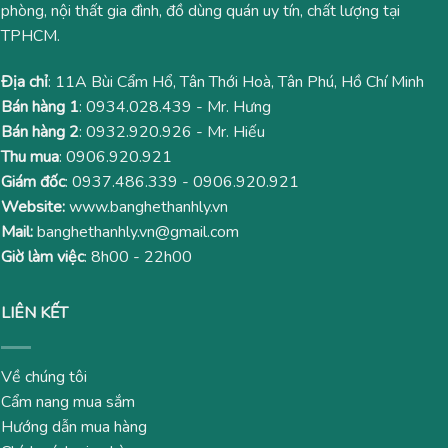
phòng, nội thất gia đình, đồ dùng quán uy tín, chất lượng tại
TPHCM.
Địa chỉ
: 11A Bùi Cẩm Hổ, Tân Thới Hoà, Tân Phú, Hồ Chí Minh
Bán hàng 1
:
0934.028.439
- Mr. Hưng
Bán hàng 2
:
0932.920.926
- Mr. Hiếu
Thu mua
:
0906.920.921
Giám đốc
:
0937.486.339
-
0906.920.921
Website:
www.banghethanhly.vn
Mail:
banghethanhly.vn@gmail.com
Giờ làm việc
: 8h00 - 22h00
LIÊN KẾT
Về chúng tôi
Cẩm nang mua sắm
Hướng dẫn mua hàng