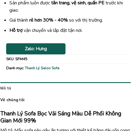
Sản phẩm luôn được
tân trang, vệ sinh, quấn PE
trước khi
giao.
Giá thành
rẻ hơn 30% - 40%
so với thị trường.
Hỗ trợ
vận chuyển và lắp đặt tận nơi.
Zalo: Hưng
SKU:
SFM45
Danh mục:
Thanh Lý Salon Sofa
Mô tả
Về chúng tôi
Thanh Lý Sofa Bọc Vải Sáng Màu Dễ Phối Không
Gian Mới 99%
Mô tả: Mẫu sofa này gây ấn tượng với thiết kế băng dài uốn cong