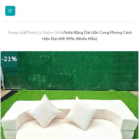
Skip
to
content
Trang chủ
/
Thanh Lý Salon Sofa
/Sofa Băng Dài Uốn Cong Phong Cách
Hiện Đại Mới 99% (Nhiều Mẫu)
-21%