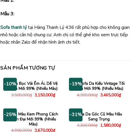
Mẫu 2:
Mẫu 3:
Sofa thanh lý
tại Hàng Thanh Lý 436 rất phù hợp cho không gian
nhỏ hoặc căn hộ chung cư. Anh chị có thể ghé kho xem trực tiếp
hoặc nhắn Zalo để nhận hình ảnh chi tiết.
SẢN PHẨM TƯƠNG TỰ
Sofa Bọc Vải Êm Ái, Dễ Vệ
Bộ Sofa Da Kiểu Vintage Tối
-10%
-19%
Sinh Mới 99% (Nhiều Màu)
Giản Mới 99% (Nhiều Màu)
Giá
Giá
Giá
Giá
3,500,000
₫
3,150,000
₫
4,300,000
₫
3,465,000
₫
gốc
hiện
gốc
hiện
là:
tại
là:
tại
3,500,000₫.
là:
4,300,000₫.
là:
3,150,000₫.
3,465
Sofa Màu Kem Phong Cách
Sofa Da Góc Cũ Màu Nâu
-25%
-31%
Hiện Đại Mới 99% (Nhiều
Sang Trọng
Màu)
Giá
Giá
2,300,000
₫
1,580,000
₫
gốc
hiện
Giá
Giá
4,900,000
₫
3,670,000
₫