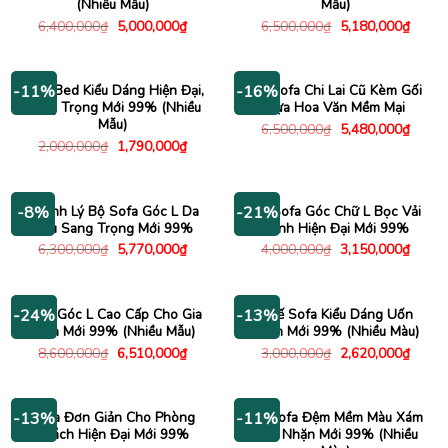
(Nhiều Mẫu)
Mẫu)
Giá
Giá
Giá
Giá
6,400,000
₫
5,000,000
₫
6,500,000
₫
5,180,000
₫
gốc
hiện
gốc
hiện
là:
tại
là:
tại
6,400,000₫.
là:
6,500,000₫.
là:
5,000,000₫.
5,180
Sofa Bed Kiểu Dáng Hiện Đại,
Bộ Sofa Chi Lai Cũ Kèm Gối
-11%
-16%
Sang Trọng Mới 99% (Nhiều
Tựa Hoa Văn Mềm Mại
Mẫu)
Giá
Giá
6,500,000
₫
5,480,000
₫
gốc
hiện
Giá
Giá
2,000,000
₫
1,790,000
₫
là:
tại
gốc
hiện
6,500,000₫.
là:
là:
tại
5,480
2,000,000₫.
là:
1,790,000₫.
Thanh Lý Bộ Sofa Góc L Da
Bộ Sofa Góc Chữ L Bọc Vải
-8%
-21%
Nâu Sang Trọng Mới 99%
Xanh Hiện Đại Mới 99%
Giá
Giá
Giá
Giá
6,300,000
₫
5,770,000
₫
4,000,000
₫
3,150,000
₫
gốc
hiện
gốc
hiện
là:
tại
là:
tại
6,300,000₫.
là:
4,000,000₫.
là:
5,770,000₫.
3,150
Sofa Góc L Cao Cấp Cho Gia
Ghế Sofa Kiểu Dáng Uốn
-24%
-13%
Đình Mới 99% (Nhiều Mẫu)
Lượn Mới 99% (Nhiều Màu)
Giá
Giá
Giá
Giá
8,600,000
₫
6,510,000
₫
3,000,000
₫
2,620,000
₫
gốc
hiện
gốc
hiện
là:
tại
là:
tại
8,600,000₫.
là:
3,000,000₫.
là:
6,510,000₫.
2,620
Sofa Đơn Giản Cho Phòng
Bộ Sofa Đệm Mềm Màu Xám
-13%
-11%
Khách Hiện Đại Mới 99%
Nhã Nhặn Mới 99% (Nhiều