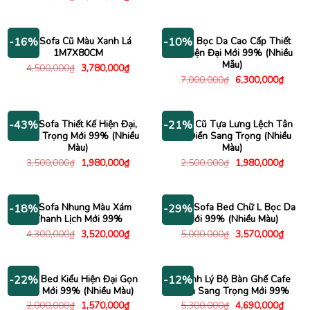
là:
tại
gốc
hiện
2,300,000₫.
là:
là:
tại
1,580
4,900,000₫.
là:
3,670,000₫.
Bộ Sofa Cũ Màu Xanh Lá
Sofa Bọc Da Cao Cấp Thiết
-16%
-10%
1M7X80CM
Kế Hiện Đại Mới 99% (Nhiều
Mẫu)
Giá
Giá
4,500,000
₫
3,780,000
₫
gốc
hiện
Giá
Giá
7,000,000
₫
6,300,000
₫
là:
tại
gốc
hiện
4,500,000₫.
là:
là:
tại
3,780,000₫.
7,000,000₫.
là:
6,300
Ghế Sofa Thiết Kế Hiện Đại,
Sofa Cũ Tựa Lưng Lệch Tân
-43%
-21%
Sang Trọng Mới 99% (Nhiều
Cổ Điển Sang Trọng (Nhiều
Màu)
Màu)
Giá
Giá
Giá
Giá
3,500,000
₫
1,980,000
₫
2,500,000
₫
1,980,000
₫
gốc
hiện
gốc
hiện
là:
tại
là:
tại
3,500,000₫.
là:
2,500,000₫.
là:
1,980,000₫.
1,980
Bộ Sofa Nhung Màu Xám
Băng Sofa Bed Chữ L Bọc Da
-18%
-29%
Thanh Lịch Mới 99%
Mới 99% (Nhiều Màu)
Giá
Giá
Giá
Giá
4,300,000
₫
3,520,000
₫
5,000,000
₫
3,570,000
₫
gốc
hiện
gốc
hiện
là:
tại
là:
tại
4,300,000₫.
là:
5,000,000₫.
là:
3,520,000₫.
3,570
Sofa Bed Kiểu Hiện Đại Gọn
Thanh Lý Bộ Bàn Ghế Cafe
-22%
-12%
Nhẹ Mới 99% (Nhiều Màu)
Sofa Sang Trọng Mới 99%
Giá
Giá
Giá
Giá
2,000,000
₫
1,570,000
₫
5,300,000
₫
4,690,000
₫