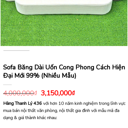
Sofa Băng Dài Uốn Cong Phong Cách Hiện
Đại Mới 99% (Nhiều Mẫu)
Giá
Giá
4,000,000
3,150,000
₫
₫
gốc
hiện
Hàng Thanh Lý 436
với hơn 10 năm kinh nghiệm trong lĩnh vực
là:
tại
mua bán nội thất văn phòng, nội thất gia đình với mẫu mã đa
4,000,000₫.
là:
dạng & giá thành khác nhau:
3,150,000₫.