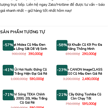
lượng trực tiếp. Liên hệ ngay Zalo/Hotline để được tư vấn – báo
giá nhanh nhất – giữ hàng tốt nhất hôm nay!
SẢN PHẨM TƯƠNG TỰ
Quạt Midea Cũ Màu Đen
Máy Xịt Khuẩn Cũ K9 Pro Đa
-57%
-58%
Nhựa Lồng Sắt Dễ Vệ Sinh
Năng Thông Minh
Giá
Giá
Giá
Giá
900,000
₫
390,000
₫
690,000
₫
290,000
₫
gốc
hiện
gốc
hiện
là:
tại
là:
tại
900,000₫.
là:
690,000₫.
là:
390,000₫.
290,000
Bàn Ủi Hơi Nước Đứng Cũ
Máy In CANON ImageCLASS
-41%
-23%
Màu Trắng Hiện Đại Giá Rẻ
MF3010 Cũ Màu Đen Giá Rẻ
Giá
Giá
Giá
Giá
1,000,000
₫
590,000
₫
3,200,000
₫
2,480,000
₫
gốc
hiện
gốc
hiện
là:
tại
là:
tại
1,000,000₫.
là:
3,200,000₫.
là:
590,000₫.
2,480
Lò Vi Sóng TEKA Chính
Quạt Cây Đứng Toshiba Cũ
-71%
-21%
Hãng 200G 20L Màu Trắng
Còn Chạy Tốt
Cũ Giá Rẻ
Giá
Giá
750,000
₫
595,000
₫
gốc
hiện
Giá
Giá
2,000,000
₫
590,000
₫