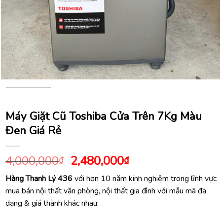
Máy Giặt Cũ Toshiba Cửa Trên 7Kg Màu
Đen Giá Rẻ
Giá
Giá
4,000,000
2,480,000
₫
₫
gốc
hiện
Hàng Thanh Lý 436
với hơn 10 năm kinh nghiệm trong lĩnh vực
là:
tại
mua bán nội thất văn phòng, nội thất gia đình với mẫu mã đa
4,000,000₫.
là:
dạng & giá thành khác nhau:
2,480,000₫.