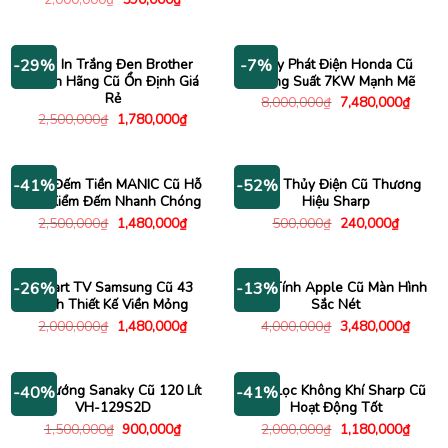
là:
tại
gốc
hiện
750,000₫.
là:
là:
tại
595,000
2,000,000₫.
là:
590,000₫.
Máy In Trắng Đen Brother
Máy Phát Điện Honda Cũ
-29%
-7%
Chính Hãng Cũ Ổn Định Giá
Công Suất 7KW Mạnh Mẽ
Rẻ
Giá
Giá
8,000,000
₫
7,480,000
₫
gốc
hiện
Giá
Giá
2,500,000
₫
1,780,000
₫
là:
tại
gốc
hiện
8,000,000₫.
là:
là:
tại
7,480
2,500,000₫.
là:
1,780,000₫.
Máy Đếm Tiền MANIC Cũ Hỗ
Bình Thủy Điện Cũ Thương
-41%
-52%
Trợ Kiểm Đếm Nhanh Chóng
Hiệu Sharp
Giá
Giá
Giá
Giá
2,500,000
₫
1,480,000
₫
500,000
₫
240,000
₫
gốc
hiện
gốc
hiện
là:
tại
là:
tại
2,500,000₫.
là:
500,000₫.
là:
1,480,000₫.
240,000
Smart TV Samsung Cũ 43
Máy Tính Apple Cũ Màn Hình
-26%
-13%
Inch Thiết Kế Viền Mỏng
Sắc Nét
Giá
Giá
Giá
Giá
2,000,000
₫
1,480,000
₫
4,000,000
₫
3,480,000
₫
gốc
hiện
gốc
hiện
là:
tại
là:
tại
2,000,000₫.
là:
4,000,000₫.
là:
1,480,000₫.
3,480
Lò Nướng Sanaky Cũ 120 Lít
Máy Lọc Không Khí Sharp Cũ
-40%
-41%
VH-129S2D
Hoạt Động Tốt
Giá
Giá
Giá
Giá
1,500,000
₫
900,000
₫
2,000,000
₫
1,180,000
₫
gốc
hiện
gốc
hiện