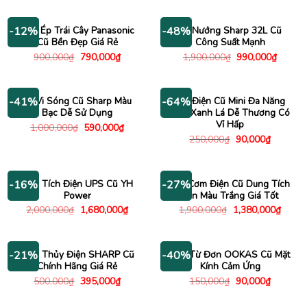
là:
tại
là:
tại
500,000₫.
là:
2,500,000₫.
là:
290,000₫.
2,180
Máy Ép Trái Cây Panasonic
Lò Nướng Sharp 32L Cũ
-12%
-48%
Cũ Bền Đẹp Giá Rẻ
Công Suất Mạnh
Giá
Giá
Giá
Giá
900,000
₫
790,000
₫
1,900,000
₫
990,000
₫
gốc
hiện
gốc
hiện
là:
tại
là:
tại
900,000₫.
là:
1,900,000₫.
là:
790,000₫.
990,00
Lò Vi Sóng Cũ Sharp Màu
Nồi Điện Cũ Mini Đa Năng
-41%
-64%
Bạc Dễ Sử Dụng
Màu Xanh Lá Dễ Thương Có
Vỉ Hấp
Giá
Giá
1,000,000
₫
590,000
₫
gốc
hiện
Giá
Giá
250,000
₫
90,000
₫
là:
tại
gốc
hiện
1,000,000₫.
là:
là:
tại
590,000₫.
250,000₫.
là:
90,000₫.
Máy Tích Điện UPS Cũ YH
Nồi Cơm Điện Cũ Dung Tích
-16%
-27%
Power
Lớn Màu Trắng Giá Tốt
Giá
Giá
Giá
Giá
2,000,000
₫
1,680,000
₫
1,900,000
₫
1,380,000
₫
gốc
hiện
gốc
hiện
là:
tại
là:
tại
2,000,000₫.
là:
1,900,000₫.
là:
1,680,000₫.
1,380
Bình Thủy Điện SHARP Cũ
Bếp Từ Đơn OOKAS Cũ Mặt
-21%
-40%
Chính Hãng Giá Rẻ
Kính Cảm Ứng
Giá
Giá
Giá
Giá
500,000
₫
395,000
₫
150,000
₫
90,000
₫
gốc
hiện
gốc
hiện
là:
tại
là:
tại