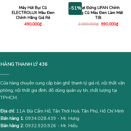
500,000₫.
là:
150,000₫.
là:
395,000₫.
90,000₫.
Máy Hút Bụi Cũ
Quạt Đứng LIFAN Chính
-51%
ELECTROLUX Màu Đen
Hãng Cũ Màu Đen Làm Mát
Chính Hãng Giá Rẻ
Tốt
Giá
Giá
490,000
₫
2,000,000
₫
990,000
₫
gốc
hiện
là:
tại
2,000,000₫.
là:
990,00
HÀNG THANH LÝ 436
Cửa hàng chuyên cung cấp bàn ghế thanh lý giá rẻ, nội thất văn
phòng, nội thất gia đình, đồ dùng quán uy tín, chất lượng tại
TPHCM.
Địa chỉ
: 11A Bùi Cẩm Hổ, Tân Thới Hoà, Tân Phú, Hồ Chí Minh
Bán hàng 1
:
0934.028.439
- Mr. Hưng
Bán hàng 2
:
0932.920.926
- Mr. Hiếu