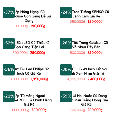
là:
tại
là:
tại
1,500,000₫.
là:
2,000,000₫.
là:
900,000₫.
1,180
Bếp Hồng Ngoại Cũ
Quạt Treo Tường SENKO Cũ
-37%
-24%
Sunhouse Gọn Gàng Dễ Sử
Cánh Cam Giá Rẻ
Dụng
Giá
Giá
250,000
₫
190,000
₫
gốc
hiện
Giá
Giá
300,000
₫
190,000
₫
là:
tại
gốc
hiện
250,000₫.
là:
là:
tại
190,000
300,000₫.
là:
190,000₫.
Đèn Bàn LED Cũ Thiết Kế
Máy Tiệt Trùng Goldsun Cũ
-52%
-26%
Gọn Gàng Tiện Lợi
Vỏ Nhựa Dày Bền
Giá
Giá
Giá
Giá
600,000
₫
290,000
₫
800,000
₫
590,000
₫
gốc
hiện
gốc
hiện
là:
tại
là:
tại
600,000₫.
là:
800,000₫.
là:
290,000₫.
590,000
Smart Tivi Led Philips 32
Tivi Cũ LG 49 Inch Kết Nối
-35%
-38%
Inch Cũ Giá Rẻ
Wifi Xem Phim Giải Trí
Giá
Giá
Giá
Giá
3,000,000
₫
1,950,000
₫
4,000,000
₫
2,480,000
₫
gốc
hiện
gốc
hiện
là:
tại
là:
tại
3,000,000₫.
là:
4,000,000₫.
là:
1,950,000₫.
2,480
Bếp Từ Hồng Ngoài
Bàn Ủi Hơi Nước Cũ Dạng
-21%
-59%
KANGAROO Cũ Chính Hãng
Đựng Màu Trắng Hồng Tím
Giá Rẻ
Giá Rẻ
Giá
Giá
Giá
Giá
1,000,000
₫
790,000
₫
700,000
₫
290,000
₫
gốc
hiện
gốc
hiện