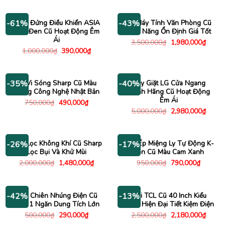
là:
tại
là:
tại
1,000,000₫.
là:
700,000₫.
là:
790,000₫.
290,000
Quạt Đứng Điều Khiển ASIA
Bộ Máy Tính Văn Phòng Cũ
-61%
-43%
Màu Đen Cũ Hoạt Động Êm
Hiệu Năng Ổn Định Giá Tốt
Ái
Giá
Giá
3,500,000
₫
1,980,000
₫
gốc
hiện
Giá
Giá
1,000,000
₫
390,000
₫
là:
tại
gốc
hiện
3,500,000₫.
là:
là:
tại
1,980
1,000,000₫.
là:
390,000₫.
Lò Vi Sóng Sharp Cũ Màu
Máy Giặt LG Cửa Ngang
-35%
-40%
Trắng Công Nghệ Nhật Bản
Chính Hãng Cũ Hoạt Động
Êm Ái
Giá
Giá
750,000
₫
490,000
₫
gốc
hiện
Giá
Giá
5,000,000
₫
2,980,000
₫
là:
tại
gốc
hiện
750,000₫.
là:
là:
tại
490,000₫.
5,000,000₫.
là:
2,980
Máy Lọc Không Khí Cũ Sharp
Máy Ép Miệng Ly Tự Động K-
-26%
-17%
Lọc Bụi Và Khử Mùi
Ton Cũ Màu Cam Xanh
Giá
Giá
Giá
Giá
2,000,000
₫
1,480,000
₫
950,000
₫
790,000
₫
gốc
hiện
gốc
hiện
là:
tại
là:
tại
2,000,000₫.
là:
950,000₫.
là:
1,480,000₫.
790,000
Bếp Chiên Nhúng Điện Cũ
Tivi TCL Cũ 40 Inch Kiểu
-42%
-13%
Inox 1 Ngăn Dung Tích Lớn
Dáng Hiện Đại Tiết Kiệm Điện
Giá
Giá
Giá
Giá
500,000
₫
290,000
₫
2,500,000
₫
2,180,000
₫
gốc
hiện
gốc
hiện