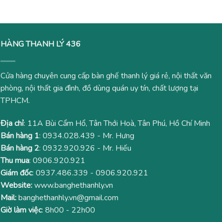
HÀNG THANH LÝ 436
Cửa hàng chuyên cung cấp bàn ghế thanh lý giá rẻ, nội thất văn
phòng, nội thất gia đình, đồ dùng quán uy tín, chất lượng tại
TPHCM.
Địa chỉ
: 11A Bùi Cẩm Hổ, Tân Thới Hoà, Tân Phú, Hồ Chí Minh
Bán hàng 1
:
0934.028.439
- Mr. Hưng
Bán hàng 2
:
0932.920.926
- Mr. Hiếu
Thu mua
:
0906.920.921
Giám đốc
:
0937.486.339
-
0906.920.921
Website:
www.banghethanhly.vn
Mail:
banghethanhly.vn@gmail.com
Giờ làm việc
: 8h00 - 22h00