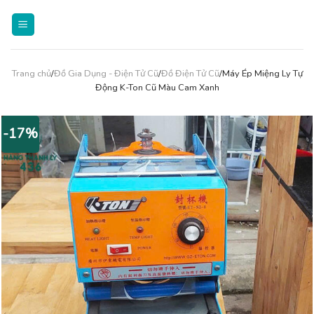
Skip
to
content
Trang chủ
/
Đồ Gia Dụng - Điện Tử Cũ
/
Đồ Điện Tử Cũ
/Máy Ép Miệng Ly Tự
Động K-Ton Cũ Màu Cam Xanh
-17%