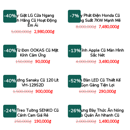
gốc
hiện
gốc
hiện
là:
tại
là:
tại
750,000₫.
là:
2,500,000₫.
là:
595,000₫.
1,480
Máy Giặt LG Cửa Ngang
Máy Phát Điện Honda Cũ
-40%
-7%
Chính Hãng Cũ Hoạt Động
Công Suất 7KW Mạnh Mẽ
Êm Ái
Giá
Giá
8,000,000
₫
7,480,000
₫
gốc
hiện
Giá
Giá
5,000,000
₫
2,980,000
₫
là:
tại
gốc
hiện
8,000,000₫.
là:
là:
tại
7,480
5,000,000₫.
là:
2,980,000₫.
Bếp Từ Đơn OOKAS Cũ Mặt
Máy Tính Apple Cũ Màn Hình
-40%
-13%
Kính Cảm Ứng
Sắc Nét
Giá
Giá
Giá
Giá
150,000
₫
90,000
₫
4,000,000
₫
3,480,000
₫
gốc
hiện
gốc
hiện
là:
tại
là:
tại
150,000₫.
là:
4,000,000₫.
là:
90,000₫.
3,480
Lò Nướng Sanaky Cũ 120 Lít
Đèn Bàn LED Cũ Thiết Kế
-40%
-52%
VH-129S2D
Gọn Gàng Tiện Lợi
Giá
Giá
Giá
Giá
1,500,000
₫
900,000
₫
600,000
₫
290,000
₫
gốc
hiện
gốc
hiện
là:
tại
là:
tại
1,500,000₫.
là:
600,000₫.
là:
900,000₫.
290,000
Quạt Treo Tường SENKO Cũ
Tủ Trưng Bày Thức Ăn Nóng
-24%
-26%
Cánh Cam Giá Rẻ
Cho Quán Ăn Nhanh Cũ
Giá
Giá
Giá
Giá
250,000
₫
190,000
₫
2,000,000
₫
1,480,000
₫
gốc
hiện
gốc
hiện
là:
tại
là:
tại