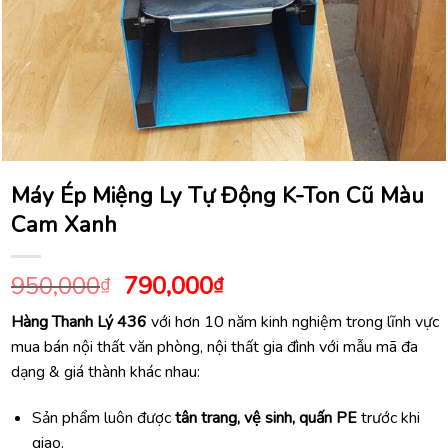
Máy Ép Miệng Ly Tự Động K-Ton Cũ Màu
Cam Xanh
Giá
Giá
950,000
790,000
₫
₫
gốc
hiện
Hàng Thanh Lý 436
với hơn 10 năm kinh nghiệm trong lĩnh vực
là:
tại
mua bán nội thất văn phòng, nội thất gia đình với mẫu mã đa
950,000₫.
là:
dạng & giá thành khác nhau:
790,000₫.
Sản phẩm luôn được
tân trang, vệ sinh, quấn PE
trước khi
giao.