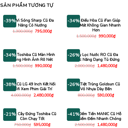
SẢN PHẨM TƯƠNG TỰ
Lò Vi Sóng Sharp Cũ Đa
Quạt Điều Hòa Cũ iFan Giúp
-39%
-34%
Năng Có Nướng
Làm Mát Không Gian Nhanh
Hơn
Giá
Giá
1,300,000
₫
795,000
₫
gốc
hiện
Giá
Giá
1,500,000
₫
990,000
₫
là:
tại
gốc
hiện
1,300,000₫.
là:
là:
tại
795,000₫.
1,500,000₫.
là:
990,00
Tivi Toshiba Cũ Màn Hình
Máy Lọc Nước RO Cũ Đa
-34%
-26%
Rộng Hình Ảnh Rõ Nét
Chức Năng Dạng Tủ Đứng
Giá
Giá
Giá
Giá
1,500,000
₫
990,000
₫
2,000,000
₫
1,480,000
₫
gốc
hiện
gốc
hiện
là:
tại
là:
tại
1,500,000₫.
là:
2,000,000₫.
là:
990,000₫.
1,480
Tivi Cũ LG 49 Inch Kết Nối
Máy Tiệt Trùng Goldsun Cũ
-38%
-26%
Wifi Xem Phim Giải Trí
Vỏ Nhựa Dày Bền
Giá
Giá
Giá
Giá
4,000,000
₫
2,480,000
₫
800,000
₫
590,000
₫
gốc
hiện
gốc
hiện
là:
tại
là:
tại
4,000,000₫.
là:
800,000₫.
là:
2,480,000₫.
590,000
Quạt Cây Đứng Toshiba Cũ
Máy Đếm Tiền MANIC Cũ Hỗ
-21%
-41%
Còn Chạy Tốt
Trợ Kiểm Đếm Nhanh Chóng
Giá
Giá
Giá
Giá
750,000
₫
595,000
₫
2,500,000
₫
1,480,000
₫