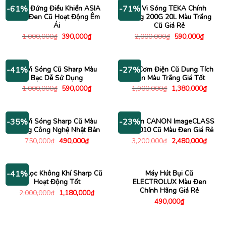
790,000₫.
290,000
Quạt Đứng Điều Khiển ASIA
Lò Vi Sóng TEKA Chính
-61%
-71%
Màu Đen Cũ Hoạt Động Êm
Hãng 200G 20L Màu Trắng
Ái
Cũ Giá Rẻ
Giá
Giá
Giá
Giá
1,000,000
₫
390,000
₫
2,000,000
₫
590,000
₫
gốc
hiện
gốc
hiện
là:
tại
là:
tại
1,000,000₫.
là:
2,000,000₫.
là:
390,000₫.
590,00
Lò Vi Sóng Cũ Sharp Màu
Nồi Cơm Điện Cũ Dung Tích
-41%
-27%
Bạc Dễ Sử Dụng
Lớn Màu Trắng Giá Tốt
Giá
Giá
Giá
Giá
1,000,000
₫
590,000
₫
1,900,000
₫
1,380,000
₫
gốc
hiện
gốc
hiện
là:
tại
là:
tại
1,000,000₫.
là:
1,900,000₫.
là:
590,000₫.
1,380
Lò Vi Sóng Sharp Cũ Màu
Máy In CANON ImageCLASS
-35%
-23%
Trắng Công Nghệ Nhật Bản
MF3010 Cũ Màu Đen Giá Rẻ
Giá
Giá
Giá
Giá
750,000
₫
490,000
₫
3,200,000
₫
2,480,000
₫
gốc
hiện
gốc
hiện
là:
tại
là:
tại
750,000₫.
là:
3,200,000₫.
là:
490,000₫.
2,480
Máy Lọc Không Khí Sharp Cũ
Máy Hút Bụi Cũ
-41%
Hoạt Động Tốt
ELECTROLUX Màu Đen
Chính Hãng Giá Rẻ
Giá
Giá
2,000,000
₫
1,180,000
₫
gốc
hiện
490,000
₫
là:
tại
2,000,000₫.
là:
1,180,000₫.