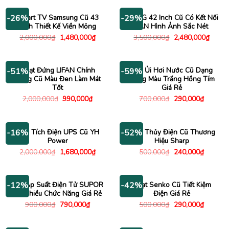
395,000
1,000,000₫.
là:
790,000₫.
Smart TV Samsung Cũ 43
Tivi LG 42 Inch Cũ Có Kết Nối
-26%
-29%
Inch Thiết Kế Viền Mỏng
LAN Hình Ảnh Sắc Nét
Giá
Giá
Giá
Giá
2,000,000
₫
1,480,000
₫
3,500,000
₫
2,480,000
₫
gốc
hiện
gốc
hiện
là:
tại
là:
tại
2,000,000₫.
là:
3,500,000₫.
là:
1,480,000₫.
2,480
Quạt Đứng LIFAN Chính
Bàn Ủi Hơi Nước Cũ Dạng
-51%
-59%
Hãng Cũ Màu Đen Làm Mát
Đựng Màu Trắng Hồng Tím
Tốt
Giá Rẻ
Giá
Giá
Giá
Giá
2,000,000
₫
990,000
₫
700,000
₫
290,000
₫
gốc
hiện
gốc
hiện
là:
tại
là:
tại
2,000,000₫.
là:
700,000₫.
là:
990,000₫.
290,000
Máy Tích Điện UPS Cũ YH
Bình Thủy Điện Cũ Thương
-16%
-52%
Power
Hiệu Sharp
Giá
Giá
Giá
Giá
2,000,000
₫
1,680,000
₫
500,000
₫
240,000
₫
gốc
hiện
gốc
hiện
là:
tại
là:
tại
2,000,000₫.
là:
500,000₫.
là:
1,680,000₫.
240,000
Nồi Áp Suất Điện Tử SUPOR
Quạt Senko Cũ Tiết Kiệm
-12%
-42%
Cũ Nhiều Chức Năng Giá Rẻ
Điện Giá Rẻ
Giá
Giá
Giá
Giá
900,000
₫
790,000
₫
500,000
₫
290,000
₫
gốc
hiện
gốc
hiện
là:
tại
là:
tại
900,000₫.
là:
500,000₫.
là: