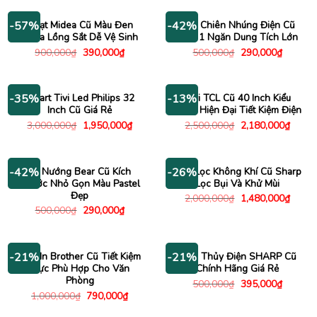
250,000₫.
là:
2,000,000₫.
là:
190,000₫.
1,480
Quạt Midea Cũ Màu Đen
Bếp Chiên Nhúng Điện Cũ
-57%
-42%
Nhựa Lồng Sắt Dễ Vệ Sinh
Inox 1 Ngăn Dung Tích Lớn
Giá
Giá
Giá
Giá
900,000
₫
390,000
₫
500,000
₫
290,000
₫
gốc
hiện
gốc
hiện
là:
tại
là:
tại
900,000₫.
là:
500,000₫.
là:
390,000₫.
290,000
Smart Tivi Led Philips 32
Tivi TCL Cũ 40 Inch Kiểu
-35%
-13%
Inch Cũ Giá Rẻ
Dáng Hiện Đại Tiết Kiệm Điện
Giá
Giá
Giá
Giá
3,000,000
₫
1,950,000
₫
2,500,000
₫
2,180,000
₫
gốc
hiện
gốc
hiện
là:
tại
là:
tại
3,000,000₫.
là:
2,500,000₫.
là:
1,950,000₫.
2,180
Lò Nướng Bear Cũ Kích
Máy Lọc Không Khí Cũ Sharp
-42%
-26%
Thước Nhỏ Gọn Màu Pastel
Lọc Bụi Và Khử Mùi
Đẹp
Giá
Giá
2,000,000
₫
1,480,000
₫
gốc
hiện
Giá
Giá
500,000
₫
290,000
₫
là:
tại
gốc
hiện
2,000,000₫.
là:
là:
tại
1,480
500,000₫.
là:
290,000₫.
Máy In Brother Cũ Tiết Kiệm
Bình Thủy Điện SHARP Cũ
-21%
-21%
Mực Phù Hợp Cho Văn
Chính Hãng Giá Rẻ
Phòng
Giá
Giá
500,000
₫
395,000
₫
gốc
hiện
Giá
Giá
1,000,000
₫
790,000
₫
là:
tại
gốc
hiện
500,000₫.
là:
là:
tại