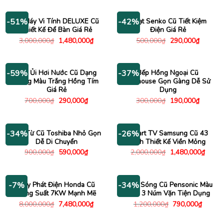
là:
tại
là:
tại
5,000,000₫.
là:
3,500,000₫.
là:
3,950,000₫.
1,980
Bộ Máy Vi Tính DELUXE Cũ
Quạt Senko Cũ Tiết Kiệm
-51%
-42%
Thiết Kế Để Bàn Giá Rẻ
Điện Giá Rẻ
Giá
Giá
Giá
Giá
3,000,000
₫
1,480,000
₫
500,000
₫
290,000
₫
gốc
hiện
gốc
hiện
là:
tại
là:
tại
3,000,000₫.
là:
500,000₫.
là:
1,480,000₫.
290,000
Bàn Ủi Hơi Nước Cũ Dạng
Bếp Hồng Ngoại Cũ
-59%
-37%
Đựng Màu Trắng Hồng Tím
Sunhouse Gọn Gàng Dễ Sử
Giá Rẻ
Dụng
Giá
Giá
Giá
Giá
700,000
₫
290,000
₫
300,000
₫
190,000
₫
gốc
hiện
gốc
hiện
là:
tại
là:
tại
700,000₫.
là:
300,000₫.
là:
290,000₫.
190,000
Bếp Từ Cũ Toshiba Nhỏ Gọn
Smart TV Samsung Cũ 43
-34%
-26%
Dễ Di Chuyển
Inch Thiết Kế Viền Mỏng
Giá
Giá
Giá
Giá
900,000
₫
590,000
₫
2,000,000
₫
1,480,000
₫
gốc
hiện
gốc
hiện
là:
tại
là:
tại
900,000₫.
là:
2,000,000₫.
là:
590,000₫.
1,480
Máy Phát Điện Honda Cũ
Lò Vi Sóng Cũ Pensonic Màu
-7%
-34%
Công Suất 7KW Mạnh Mẽ
Xám 3 Núm Vặn Tiện Dụng
Giá
Giá
Giá
Giá
8,000,000
₫
7,480,000
₫
1,200,000
₫
790,000
₫
gốc
hiện
gốc
hiện
là:
tại
là:
tại
8,000,000₫.
là:
1,200,000₫.
là: