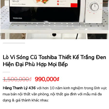
Lò Vi Sóng Cũ Toshiba Thiết Kế Trắng Đen
Hiện Đại Phù Hợp Mọi Bếp
Giá
Giá
1,500,000
990,000
₫
₫
gốc
hiện
Hàng Thanh Lý 436
với hơn 10 năm kinh nghiệm trong lĩnh vực
là:
tại
mua bán nội thất văn phòng, nội thất gia đình với mẫu mã đa
1,500,000₫.
là:
dạng & giá thành khác nhau:
990,000₫.