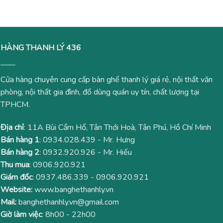
1,480,000₫.
290,000
HÀNG THANH LÝ 436
Cửa hàng chuyên cung cấp bàn ghế thanh lý giá rẻ, nội thất văn
phòng, nội thất gia đình, đồ dùng quán uy tín, chất lượng tại
TPHCM.
Địa chỉ
: 11A Bùi Cẩm Hổ, Tân Thới Hoà, Tân Phú, Hồ Chí Minh
Bán hàng 1
:
0934.028.439
- Mr. Hưng
Bán hàng 2
:
0932.920.926
- Mr. Hiếu
Thu mua
:
0906.920.921
Giám đốc
:
0937.486.339
-
0906.920.921
Website:
www.banghethanhly.vn
Mail:
banghethanhly.vn@gmail.com
Giờ làm việc
: 8h00 - 22h00