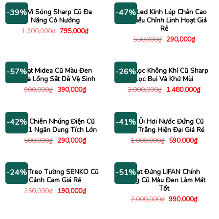
7,480,000₫.
790,00
Lò Vi Sóng Sharp Cũ Đa
Đèn Led Kính Lúp Chân Cao
-39%
-47%
Năng Có Nướng
Cũ Điều Chỉnh Linh Hoạt Giá
Rẻ
Giá
Giá
1,300,000
₫
795,000
₫
gốc
hiện
Giá
Giá
550,000
₫
290,000
₫
là:
tại
gốc
hiện
1,300,000₫.
là:
là:
tại
795,000₫.
550,000₫.
là:
290,000
Quạt Midea Cũ Màu Đen
Máy Lọc Không Khí Cũ Sharp
-57%
-26%
Nhựa Lồng Sắt Dễ Vệ Sinh
Lọc Bụi Và Khử Mùi
Giá
Giá
Giá
Giá
900,000
₫
390,000
₫
2,000,000
₫
1,480,000
₫
gốc
hiện
gốc
hiện
là:
tại
là:
tại
900,000₫.
là:
2,000,000₫.
là:
390,000₫.
1,480
Bếp Chiên Nhúng Điện Cũ
Bàn Ủi Hơi Nước Đứng Cũ
-42%
-41%
Inox 1 Ngăn Dung Tích Lớn
Màu Trắng Hiện Đại Giá Rẻ
Giá
Giá
Giá
Giá
500,000
₫
290,000
₫
1,000,000
₫
590,000
₫
gốc
hiện
gốc
hiện
là:
tại
là:
tại
500,000₫.
là:
1,000,000₫.
là:
290,000₫.
590,00
Quạt Treo Tường SENKO Cũ
Quạt Đứng LIFAN Chính
-24%
-51%
Cánh Cam Giá Rẻ
Hãng Cũ Màu Đen Làm Mát
Tốt
Giá
Giá
250,000
₫
190,000
₫
gốc
hiện
Giá
Giá
2,000,000
₫
990,000
₫
là:
tại
gốc
hiện
250,000₫.
là:
là:
tại
190,000₫.
2,000,000₫.
là: