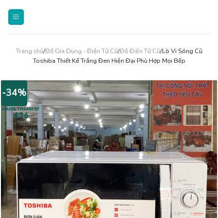
Skip
to
content
Trang chủ
/
Đồ Gia Dụng - Điện Tử Cũ
/
Đồ Điện Tử Cũ
/Lò Vi Sóng Cũ
Toshiba Thiết Kế Trắng Đen Hiện Đại Phù Hợp Mọi Bếp
-34%