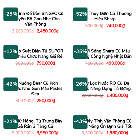
là:
tại
là:
tại
2,000,000₫.
là:
3,200,000₫.
là:
1,480,000₫.
2,480
Máy Tính Để Bàn SINGPC Cũ
Bình Thủy Điện Cũ Thương
-23%
-52%
Nguyên Bộ Gọn Nhẹ Cho
Hiệu Sharp
Văn Phòng
Giá
Giá
500,000
₫
240,000
₫
gốc
hiện
Giá
Giá
3,200,000
₫
2,480,000
₫
là:
tại
gốc
hiện
500,000₫.
là:
là:
tại
240,000
3,200,000₫.
là:
2,480,000₫.
Nồi Áp Suất Điện Tử SUPOR
Lò Vi Sóng Sharp Cũ Màu
-12%
-35%
Cũ Nhiều Chức Năng Giá Rẻ
Trắng Công Nghệ Nhật Bản
Giá
Giá
Giá
Giá
900,000
₫
790,000
₫
750,000
₫
490,000
₫
gốc
hiện
gốc
hiện
là:
tại
là:
tại
900,000₫.
là:
750,000₫.
là:
790,000₫.
490,000
Lò Nướng Bear Cũ Kích
Máy Lọc Nước RO Cũ Đa
-42%
-26%
Thước Nhỏ Gọn Màu Pastel
Chức Năng Dạng Tủ Đứng
Đẹp
Giá
Giá
2,000,000
₫
1,480,000
₫
gốc
hiện
Giá
Giá
500,000
₫
290,000
₫
là:
tại
gốc
hiện
2,000,000₫.
là:
là:
tại
1,480
500,000₫.
là:
290,000₫.
Tủ Giữ Nóng, Tủ Trưng Bày
Bộ Máy Tính Văn Phòng Cũ
-21%
-43%
Gà Rán 2 Tầng Cũ
Hiệu Năng Ổn Định Giá Tốt
Giá
Giá
Giá
Giá
5,000,000
₫
3,950,000
₫
3,500,000
₫
1,980,000
₫
gốc
hiện
gốc
hiện