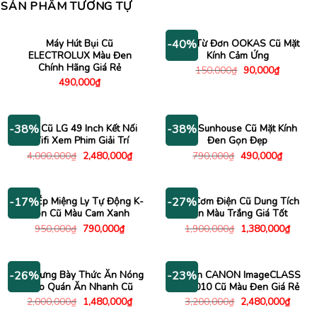
SẢN PHẨM TƯƠNG TỰ
Máy Hút Bụi Cũ
Bếp Từ Đơn OOKAS Cũ Mặt
-40%
ELECTROLUX Màu Đen
Kính Cảm Ứng
Chính Hãng Giá Rẻ
Giá
Giá
150,000
₫
90,000
₫
gốc
hiện
490,000
₫
là:
tại
150,000₫.
là:
90,000₫.
Tivi Cũ LG 49 Inch Kết Nối
Bếp Sunhouse Cũ Mặt Kính
-38%
-38%
Wifi Xem Phim Giải Trí
Đen Gọn Đẹp
Giá
Giá
Giá
Giá
4,000,000
₫
2,480,000
₫
790,000
₫
490,000
₫
gốc
hiện
gốc
hiện
là:
tại
là:
tại
4,000,000₫.
là:
790,000₫.
là:
2,480,000₫.
490,000
Máy Ép Miệng Ly Tự Động K-
Nồi Cơm Điện Cũ Dung Tích
-17%
-27%
Ton Cũ Màu Cam Xanh
Lớn Màu Trắng Giá Tốt
Giá
Giá
Giá
Giá
950,000
₫
790,000
₫
1,900,000
₫
1,380,000
₫
gốc
hiện
gốc
hiện
là:
tại
là:
tại
950,000₫.
là:
1,900,000₫.
là:
790,000₫.
1,380
Tủ Trưng Bày Thức Ăn Nóng
Máy In CANON ImageCLASS
-26%
-23%
Cho Quán Ăn Nhanh Cũ
MF3010 Cũ Màu Đen Giá Rẻ
Giá
Giá
Giá
Giá
2,000,000
₫
1,480,000
₫
3,200,000
₫
2,480,000
₫
gốc
hiện
gốc
hiện