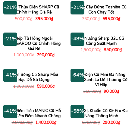
990,00
Bình Thủy Điện SHARP Cũ
Quạt Cây Đứng Toshiba Cũ
-21%
-21%
Chính Hãng Giá Rẻ
Còn Chạy Tốt
Giá
Giá
Giá
Giá
500,000
₫
395,000
₫
750,000
₫
595,000
₫
gốc
hiện
gốc
hiện
là:
tại
là:
tại
500,000₫.
là:
750,000₫.
là:
395,000₫.
595,000
Bếp Từ Hồng Ngoài
Lò Nướng Sharp 32L Cũ
-21%
-48%
KANGAROO Cũ Chính Hãng
Công Suất Mạnh
Giá Rẻ
Giá
Giá
1,900,000
₫
990,000
₫
gốc
hiện
Giá
Giá
1,000,000
₫
790,000
₫
là:
tại
gốc
hiện
1,900,000₫.
là:
là:
tại
990,00
1,000,000₫.
là:
790,000₫.
Lò Vi Sóng Cũ Sharp Màu
Nồi Điện Cũ Mini Đa Năng
-41%
-64%
Bạc Dễ Sử Dụng
Màu Xanh Lá Dễ Thương Có
Vỉ Hấp
Giá
Giá
1,000,000
₫
590,000
₫
gốc
hiện
Giá
Giá
250,000
₫
90,000
₫
là:
tại
gốc
hiện
1,000,000₫.
là:
là:
tại
590,000₫.
250,000₫.
là:
90,000₫.
Máy Đếm Tiền MANIC Cũ Hỗ
Máy Xịt Khuẩn Cũ K9 Pro Đa
-41%
-58%
Trợ Kiểm Đếm Nhanh Chóng
Năng Thông Minh
Giá
Giá
Giá
Giá
2,500,000
₫
1,480,000
₫
690,000
₫
290,000
₫
gốc
hiện
gốc
hiện
là:
tại
là:
tại
2,500,000₫.
là:
690,000₫.
là: