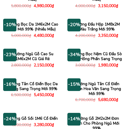
Giá
Giá
Giá
Giá
5,800,000
₫
4,980,000
₫
4,000,000
₫
3,150,000
₫
gốc
hiện
gốc
hiện
là:
tại
là:
tại
5,800,000₫.
là:
4,000,000₫.
là:
4,980,000₫.
3,150
Giường Bọc Da 1M6x2M Cao
Giường Đầu Hộp 1M8x2M
-10%
-20%
Cấp Mới 99% (Nhiều Mẫu)
Màu Trắng Mới 99%
Giá
Giá
Giá
Giá
5,000,000
₫
4,480,000
₫
4,200,000
₫
3,350,000
₫
gốc
hiện
gốc
hiện
là:
tại
là:
tại
5,000,000₫.
là:
4,200,000₫.
là:
4,480,000₫.
3,350
Giường Ngủ Gỗ Cao Su
Giường Bọc Nệm Cũ Đầu Sò
-23%
-34%
1M6x2M Cũ Giá Rẻ
Màu Hồng Phấn Sang Trọng
Giá
Giá
Giá
Giá
2,800,000
₫
2,150,000
₫
3,000,000
₫
1,980,000
₫
gốc
hiện
gốc
hiện
là:
tại
là:
tại
2,800,000₫.
là:
3,000,000₫.
là:
2,150,000₫.
1,980
Giường Tân Cổ Điển Bọc Da
Giường Ngủ Tân Cổ Điển
-16%
-15%
Trắng Sang Trọng Mới 99%
Chạm Hoa Văn Sang Trọng
Mới 99%
Giá
Giá
6,500,000
₫
5,450,000
₫
gốc
hiện
Giá
Giá
6,700,000
₫
5,680,000
₫
là:
tại
gốc
hiện
6,500,000₫.
là:
là:
tại
5,450,000₫.
6,700,000₫.
là:
5,680
Giường Gỗ Sồi 1M6 Cổ Điển
Giường Gỗ 2M2x2M Đơn
-24%
-14%
Giản Cho Phòng Ngủ Mới
Giá
Giá
4,300,000
₫
3,280,000
₫
gốc
hiện
99%