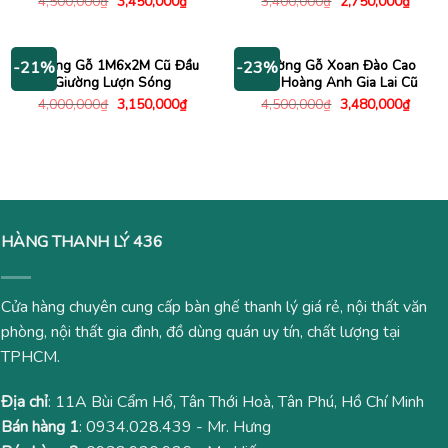
Giá
Giá
Giá
Giá
4,500,000
₫
3,450,000
₫
3,400,000
₫
2,750,000
₫
gốc
hiện
gốc
hiện
là:
tại
là:
tại
4,500,000₫.
là:
3,400,000₫.
là:
3,450,000₫.
2,750
Giường Gỗ 1M6x2M Cũ Đầu
Giường Gỗ Xoan Đào Cao
-21%
-23%
Giường Lượn Sóng
Cấp Hoàng Anh Gia Lai Cũ
Giá
Giá
Giá
Giá
4,000,000
₫
3,150,000
₫
4,500,000
₫
3,480,000
₫
gốc
hiện
gốc
hiện
là:
tại
là:
tại
4,000,000₫.
là:
4,500,000₫.
là:
3,150,000₫.
3,480
HÀNG THANH LÝ 436
Cửa hàng chuyên cung cấp bàn ghế thanh lý giá rẻ, nội thất văn
phòng, nội thất gia đình, đồ dùng quán uy tín, chất lượng tại
TPHCM.
Địa chỉ
: 11A Bùi Cẩm Hổ, Tân Thới Hoà, Tân Phú, Hồ Chí Minh
Bán hàng 1
:
0934.028.439
- Mr. Hưng