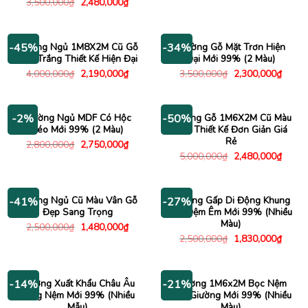
Giá
Giá
3,500,000
₫
2,480,000
₫
là:
tại
gốc
hiện
7,000,000₫.
là:
là:
tại
6,480
3,500,000₫.
là:
2,480,000₫.
Giường Ngủ 1M8X2M Cũ Gỗ
Giường Gỗ Mặt Trơn Hiện
-45%
-34%
Màu Trắng Thiết Kế Hiện Đại
Đại Mới 99% (2 Màu)
Giá
Giá
Giá
Giá
4,000,000
₫
2,190,000
₫
3,500,000
₫
2,300,000
₫
gốc
hiện
gốc
hiện
là:
tại
là:
tại
4,000,000₫.
là:
3,500,000₫.
là:
2,190,000₫.
2,300
Giường Ngủ MDF Có Hộc
Giường Gỗ 1M6X2M Cũ Màu
-2%
-50%
Kéo Mới 99% (2 Màu)
Nâu Thiết Kế Đơn Giản Giá
Rẻ
Giá
Giá
2,800,000
₫
2,750,000
₫
gốc
hiện
Giá
Giá
5,000,000
₫
2,480,000
₫
là:
tại
gốc
hiện
2,800,000₫.
là:
là:
tại
2,750,000₫.
5,000,000₫.
là:
2,480
Giường Ngủ Cũ Màu Vân Gỗ
Giường Gấp Di Động Khung
-41%
-27%
Đẹp Sang Trọng
Sắt Đệm Êm Mới 99% (Nhiều
Màu)
Giá
Giá
2,500,000
₫
1,480,000
₫
gốc
hiện
Giá
Giá
2,500,000
₫
1,830,000
₫
là:
tại
gốc
hiện
2,500,000₫.
là:
là:
tại
1,480,000₫.
2,500,000₫.
là:
1,830
Giường Xuất Khẩu Châu Âu
Giường 1M6x2M Bọc Nệm
-14%
-21%
Tặng Nệm Mới 99% (Nhiều
Đầu Giường Mới 99% (Nhiều
Mẫu)
Màu)