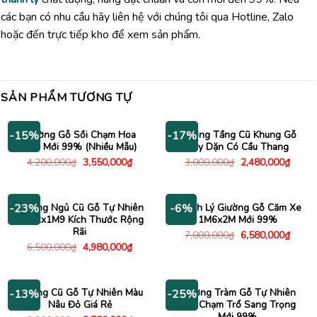
các bạn có nhu cầu hãy liên hệ với chúng tôi qua Hotline, Zalo
hoặc đến trực tiếp kho để xem sản phẩm.
SẢN PHẨM TƯƠNG TỰ
Giường Gỗ Sồi Chạm Hoa
Giường Tầng Cũ Khung Gỗ
-15%
-17%
Văn Mới 99% (Nhiều Mẫu)
Dày Dặn Có Cầu Thang
Giá
Giá
Giá
Giá
4,200,000
₫
3,550,000
₫
3,000,000
₫
2,480,000
₫
gốc
hiện
gốc
hiện
là:
tại
là:
tại
4,200,000₫.
là:
3,000,000₫.
là:
3,550,000₫.
2,480
Giường Ngủ Cũ Gỗ Tự Nhiên
Thanh Lý Giường Gỗ Căm Xe
-23%
-6%
3M72x1M9 Kích Thước Rộng
1M6x2M Mới 99%
Rãi
Giá
Giá
7,000,000
₫
6,580,000
₫
gốc
hiện
Giá
Giá
6,500,000
₫
4,980,000
₫
là:
tại
gốc
hiện
7,000,000₫.
là:
là:
tại
6,580
6,500,000₫.
là:
4,980,000₫.
Giường Cũ Gỗ Tự Nhiên Màu
Giường Tràm Gỗ Tự Nhiên
-13%
-25%
Nâu Đỏ Giá Rẻ
Đầu Chạm Trổ Sang Trọng
Mới 99%