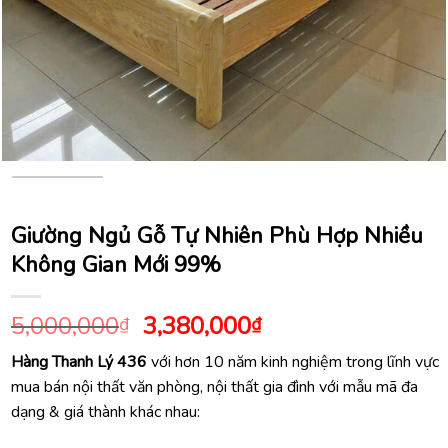
Giường Ngủ Gỗ Tự Nhiên Phù Hợp Nhiều
Không Gian Mới 99%
Giá
Giá
5,000,000
3,380,000
₫
₫
gốc
hiện
Hàng Thanh Lý 436
với hơn 10 năm kinh nghiệm trong lĩnh vực
là:
tại
mua bán nội thất văn phòng, nội thất gia đình với mẫu mã đa
5,000,000₫.
là:
dạng & giá thành khác nhau:
3,380,000₫.