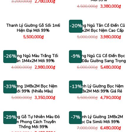
Giá
Giá
3,200,000
₫
2,780,000
₫
gốc
hiện
Giá
Giá
4,500,000
₫
3,380,000
₫
là:
tại
gốc
hiện
3,200,000₫.
là:
là:
tại
2,780,000₫.
4,500,000₫.
là:
3,380
Thanh Lý Giường Gỗ Sồi 1m6
Giường Ngủ Tân Cổ Điển Cũ
-20%
Hiện Đại Mới 99%
1M6x2M Bọc Nệm Cao Cấp
Giá
Giá
5,500,000
₫
5,000,000
₫
3,980,000
₫
gốc
hiện
là:
tại
5,000,000₫.
là:
3,980
Giường Ngủ Màu Trắng Tối
Giường Ngủ Cũ Cổ Điển Bọc
-26%
-9%
Giản 1M4x2M Mới 99%
Nệm Đầu Giường Sang Trọng
Giá
Giá
Giá
Giá
4,000,000
₫
2,980,000
₫
6,000,000
₫
5,480,000
₫
gốc
hiện
gốc
hiện
là:
tại
là:
tại
4,000,000₫.
là:
6,000,000₫.
là:
2,980,000₫.
5,480
Giường 1M8x2M Bọc Nệm
Thanh Lý Giường Bọc Nệm
-33%
-13%
Mới 99% (Nhiều Màu)
1M8x2M Mới 99% Giá Rẻ
Giá
Giá
Giá
Giá
5,000,000
₫
3,350,000
₫
5,500,000
₫
4,790,000
₫
gốc
hiện
gốc
hiện
là:
tại
là:
tại
5,000,000₫.
là:
5,500,000₫.
là:
3,350,000₫.
4,790
Giường Gỗ Tự Nhiên Màu Đỏ
Thanh Lý Giường 1M8x2M
-29%
-7%
Đậm Phong Cách Truyền
Bọc Da Simili Mới 99%
Thống Mới 99%
Giá
Giá
7,000,000
₫
6,480,000
₫
gốc
hiện