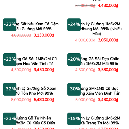
là:
tại
Giá
Giá
5,200,000
₫
4,480,000
₫
4,300,000₫.
là:
gốc
hiện
3,280,000₫.
là:
tại
5,200,000₫.
là:
4,480
Giường Sắt Nâu Kem Có Đệm
Thanh Lý Giường 1M6x2M
-22%
-24%
Đầu Giường Mới 99%
Bọc Nhung Mới 99% (Nhiều
Màu)
Giá
Giá
4,000,000
₫
3,130,000
₫
gốc
hiện
Giá
Giá
4,000,000
₫
3,050,000
₫
là:
tại
gốc
hiện
4,000,000₫.
là:
là:
tại
3,130,000₫.
4,000,000₫.
là:
3,050
Giường Gỗ Sồi 1M8x2M Cũ
Giường Gỗ Sồi Đẹp Chắc
-23%
-20%
Chạm Hoa Văn Tinh Tế
Chắn 1M6x2M Mới 99%
Giá
Giá
Giá
Giá
4,500,000
₫
3,450,000
₫
4,500,000
₫
3,580,000
₫
gốc
hiện
gốc
hiện
là:
tại
là:
tại
4,500,000₫.
là:
4,500,000₫.
là:
3,450,000₫.
3,580
Thanh Lý Giường Gỗ Xoan
Giường 2Mx1M9 Cũ Bọc
-32%
-30%
1M6 Tồn Kho Mới 99%
Nhung Xám Viền Đinh Tán
Giá
Giá
Giá
Giá
8,000,000
₫
5,480,000
₫
5,000,000
₫
3,480,000
₫
gốc
hiện
gốc
hiện
là:
tại
là:
tại
8,000,000₫.
là:
5,000,000₫.
là:
5,480,000₫.
3,480
Giường Gỗ Tự Nhiên
Thanh Lý Giường 1M6x2M
-23%
-19%
1M8x2M Cũ Kiểu Cổ Điển
Có Kệ Trang Trí Mới 99%