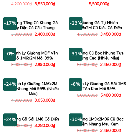
Giá
Giá
4,200,000
₫
3,550,000
₫
5,500,000
₫
gốc
hiện
là:
tại
4,200,000₫.
là:
3,550,000₫.
Giường Tầng Cũ Khung Gỗ
Giường Gỗ Tự Nhiên
-17%
-23%
Dày Dặn Có Cầu Thang
1M8x2M Cũ Kiểu Cổ Điển
Giá
Giá
Giá
Giá
3,000,000
₫
2,480,000
₫
4,500,000
₫
3,450,000
₫
gốc
hiện
gốc
hiện
là:
tại
là:
tại
3,000,000₫.
là:
4,500,000₫.
là:
2,480,000₫.
3,450
Thanh Lý Giường MDF Vân
Giường Cũ Bọc Nhung Tựa
-0%
-31%
Gỗ 1M6x2M Mới 99%
Lưng Cao (Nhiều Màu)
Giá
Giá
Giá
Giá
3,000,000
₫
2,990,000
₫
5,000,000
₫
3,450,000
₫
gốc
hiện
gốc
hiện
là:
tại
là:
tại
3,000,000₫.
là:
5,000,000₫.
là:
2,990,000₫.
3,450
Thanh Lý Giường 1M6x2M
Thanh Lý Giường Gỗ Sồi 1M6
-24%
-6%
Bọc Nhung Mới 99% (Nhiều
Tồn Kho Mới 99%
Màu)
Giá
Giá
5,800,000
₫
5,480,000
₫
gốc
hiện
Giá
Giá
4,000,000
₫
3,050,000
₫
là:
tại
gốc
hiện
5,800,000₫.
là:
là:
tại
5,480
4,000,000₫.
là:
3,050,000₫.
Giường Gỗ Sồi 1M6 Cổ Điển
Giường 1M9x2M06 Cũ Bọc
-24%
-30%
Nệm Nhung Màu Kem
Giá
Giá
4,300,000
₫
3,280,000
₫
gốc
hiện
Giá
Giá
5,000,000
₫
3,480,000
₫