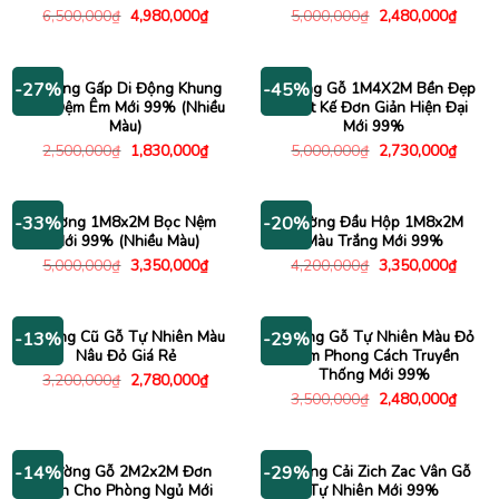
Giá
Giá
Giá
Giá
6,500,000
₫
4,980,000
₫
5,000,000
₫
2,480,000
₫
gốc
hiện
gốc
hiện
là:
tại
là:
tại
6,500,000₫.
là:
5,000,000₫.
là:
4,980,000₫.
2,480
Giường Gấp Di Động Khung
Giường Gỗ 1M4X2M Bền Đẹp
-27%
-45%
Sắt Đệm Êm Mới 99% (Nhiều
Thiết Kế Đơn Giản Hiện Đại
Màu)
Mới 99%
Giá
Giá
Giá
Giá
2,500,000
₫
1,830,000
₫
5,000,000
₫
2,730,000
₫
gốc
hiện
gốc
hiện
là:
tại
là:
tại
2,500,000₫.
là:
5,000,000₫.
là:
1,830,000₫.
2,730
Giường 1M8x2M Bọc Nệm
Giường Đầu Hộp 1M8x2M
-33%
-20%
Mới 99% (Nhiều Màu)
Màu Trắng Mới 99%
Giá
Giá
Giá
Giá
5,000,000
₫
3,350,000
₫
4,200,000
₫
3,350,000
₫
gốc
hiện
gốc
hiện
là:
tại
là:
tại
5,000,000₫.
là:
4,200,000₫.
là:
3,350,000₫.
3,350
Giường Cũ Gỗ Tự Nhiên Màu
Giường Gỗ Tự Nhiên Màu Đỏ
-13%
-29%
Nâu Đỏ Giá Rẻ
Đậm Phong Cách Truyền
Thống Mới 99%
Giá
Giá
3,200,000
₫
2,780,000
₫
gốc
hiện
Giá
Giá
3,500,000
₫
2,480,000
₫
là:
tại
gốc
hiện
3,200,000₫.
là:
là:
tại
2,780,000₫.
3,500,000₫.
là:
2,480
Giường Gỗ 2M2x2M Đơn
Giường Cải Zich Zac Vân Gỗ
-14%
-29%
Giản Cho Phòng Ngủ Mới
Tự Nhiên Mới 99%