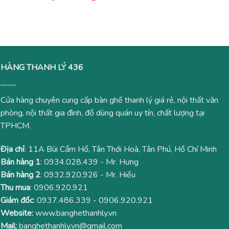
là:
tại
gốc
hiện
3,000,000₫.
là:
là:
tại
1,980
6,700,000₫.
là:
5,680,000₫.
HÀNG THANH LÝ 436
Cửa hàng chuyên cung cấp bàn ghế thanh lý giá rẻ, nội thất văn
phòng, nội thất gia đình, đồ dùng quán uy tín, chất lượng tại
TPHCM.
Địa chỉ
: 11A Bùi Cẩm Hổ, Tân Thới Hoà, Tân Phú, Hồ Chí Minh
Bán hàng 1
:
0934.028.439
- Mr. Hưng
Bán hàng 2
:
0932.920.926
- Mr. Hiếu
Thu mua
:
0906.920.921
Giám đốc
:
0937.486.339
-
0906.920.921
Website:
www.banghethanhly.vn
Mail:
banghethanhly.vn@gmail.com