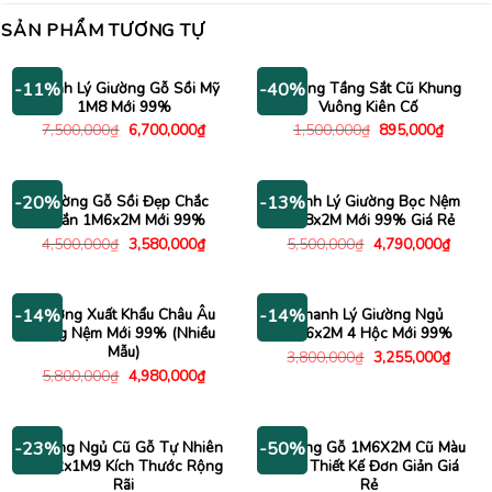
SẢN PHẨM TƯƠNG TỰ
Thanh Lý Giường Gỗ Sồi Mỹ
Giường Tầng Sắt Cũ Khung
-11%
-40%
1M8 Mới 99%
Vuông Kiên Cố
Giá
Giá
Giá
Giá
7,500,000
₫
6,700,000
₫
1,500,000
₫
895,000
₫
gốc
hiện
gốc
hiện
là:
tại
là:
tại
7,500,000₫.
là:
1,500,000₫.
là:
6,700,000₫.
895,00
Giường Gỗ Sồi Đẹp Chắc
Thanh Lý Giường Bọc Nệm
-20%
-13%
Chắn 1M6x2M Mới 99%
1M8x2M Mới 99% Giá Rẻ
Giá
Giá
Giá
Giá
4,500,000
₫
3,580,000
₫
5,500,000
₫
4,790,000
₫
gốc
hiện
gốc
hiện
là:
tại
là:
tại
4,500,000₫.
là:
5,500,000₫.
là:
3,580,000₫.
4,790
Giường Xuất Khẩu Châu Âu
Thanh Lý Giường Ngủ
-14%
-14%
Tặng Nệm Mới 99% (Nhiều
1M6x2M 4 Hộc Mới 99%
Mẫu)
Giá
Giá
3,800,000
₫
3,255,000
₫
gốc
hiện
Giá
Giá
5,800,000
₫
4,980,000
₫
là:
tại
gốc
hiện
3,800,000₫.
là:
là:
tại
3,255
5,800,000₫.
là:
4,980,000₫.
Giường Ngủ Cũ Gỗ Tự Nhiên
Giường Gỗ 1M6X2M Cũ Màu
-23%
-50%
3M72x1M9 Kích Thước Rộng
Nâu Thiết Kế Đơn Giản Giá
Rãi
Rẻ