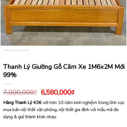
Thanh Lý Giường Gỗ Căm Xe 1M6x2M Mới
99%
Giá
Giá
7,000,000
6,580,000
₫
₫
gốc
hiện
Hàng Thanh Lý 436
với hơn 10 năm kinh nghiệm trong lĩnh vực
là:
tại
mua bán nội thất văn phòng, nội thất gia đình với mẫu mã đa
7,000,000₫.
là:
dạng & giá thành khác nhau:
6,580,000₫.