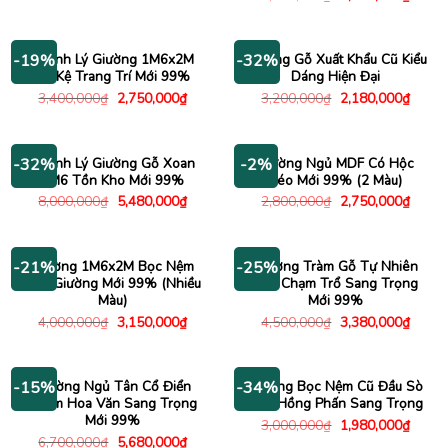
là:
tại
gốc
hiện
4,300,000₫.
là:
là:
tại
3,280,000₫.
5,000,000₫.
là:
3,480
Thanh Lý Giường 1M6x2M
Giường Gỗ Xuất Khẩu Cũ Kiểu
-19%
-32%
Có Kệ Trang Trí Mới 99%
Dáng Hiện Đại
Giá
Giá
Giá
Giá
3,400,000
₫
2,750,000
₫
3,200,000
₫
2,180,000
₫
gốc
hiện
gốc
hiện
là:
tại
là:
tại
3,400,000₫.
là:
3,200,000₫.
là:
2,750,000₫.
2,180
Thanh Lý Giường Gỗ Xoan
Giường Ngủ MDF Có Hộc
-32%
-2%
1M6 Tồn Kho Mới 99%
Kéo Mới 99% (2 Màu)
Giá
Giá
Giá
Giá
8,000,000
₫
5,480,000
₫
2,800,000
₫
2,750,000
₫
gốc
hiện
gốc
hiện
là:
tại
là:
tại
8,000,000₫.
là:
2,800,000₫.
là:
5,480,000₫.
2,750
Giường 1M6x2M Bọc Nệm
Giường Tràm Gỗ Tự Nhiên
-21%
-25%
Đầu Giường Mới 99% (Nhiều
Đầu Chạm Trổ Sang Trọng
Màu)
Mới 99%
Giá
Giá
Giá
Giá
4,000,000
₫
3,150,000
₫
4,500,000
₫
3,380,000
₫
gốc
hiện
gốc
hiện
là:
tại
là:
tại
4,000,000₫.
là:
4,500,000₫.
là:
3,150,000₫.
3,380
Giường Ngủ Tân Cổ Điển
Giường Bọc Nệm Cũ Đầu Sò
-15%
-34%
Chạm Hoa Văn Sang Trọng
Màu Hồng Phấn Sang Trọng
Mới 99%
Giá
Giá
3,000,000
₫
1,980,000
₫
gốc
hiện
Giá
Giá
6,700,000
₫
5,680,000
₫