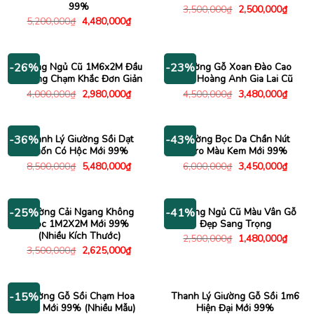
99%
Giá
Giá
3,500,000
₫
2,500,000
₫
gốc
hiện
Giá
Giá
5,200,000
₫
4,480,000
₫
là:
tại
gốc
hiện
3,500,000₫.
là:
là:
tại
2,500
5,200,000₫.
là:
4,480,000₫.
Giường Ngủ Cũ 1M6x2M Đầu
Giường Gỗ Xoan Đào Cao
-26%
-23%
Giường Chạm Khắc Đơn Giản
Cấp Hoàng Anh Gia Lai Cũ
Giá
Giá
Giá
Giá
4,000,000
₫
2,980,000
₫
4,500,000
₫
3,480,000
₫
gốc
hiện
gốc
hiện
là:
tại
là:
tại
4,000,000₫.
là:
4,500,000₫.
là:
2,980,000₫.
3,480
Thanh Lý Giường Sồi Dạt
Giường Bọc Da Chần Nút
-36%
-43%
Cuốn Có Hộc Mới 99%
Caro Màu Kem Mới 99%
Giá
Giá
Giá
Giá
8,500,000
₫
5,480,000
₫
6,000,000
₫
3,450,000
₫
gốc
hiện
gốc
hiện
là:
tại
là:
tại
8,500,000₫.
là:
6,000,000₫.
là:
5,480,000₫.
3,450
Giường Cải Ngang Không
Giường Ngủ Cũ Màu Vân Gỗ
-25%
-41%
Hộc 1M2X2M Mới 99%
Đẹp Sang Trọng
(Nhiều Kích Thước)
Giá
Giá
2,500,000
₫
1,480,000
₫
gốc
hiện
Giá
Giá
3,500,000
₫
2,625,000
₫
là:
tại
gốc
hiện
2,500,000₫.
là:
là:
tại
1,480
3,500,000₫.
là:
2,625,000₫.
Giường Gỗ Sồi Chạm Hoa
Thanh Lý Giường Gỗ Sồi 1m6
-15%
Văn Mới 99% (Nhiều Mẫu)
Hiện Đại Mới 99%