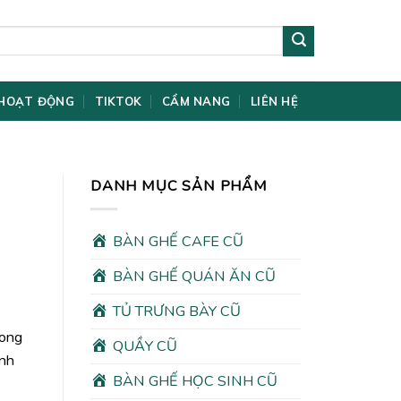
HOẠT ĐỘNG
TIKTOK
CẨM NANG
LIÊN HỆ
DANH MỤC SẢN PHẨM
BÀN GHẾ CAFE CŨ
BÀN GHẾ QUÁN ĂN CŨ
TỦ TRƯNG BÀY CŨ
rong
QUẦY CŨ
ình
BÀN GHẾ HỌC SINH CŨ
00₫.