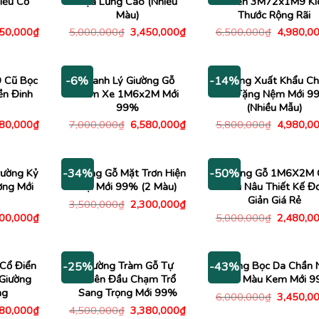
iểu Cổ
Tựa Lưng Cao (Nhiều
Nhiên 3M72x1M9 Kí
Màu)
Thước Rộng Rãi
Giá
Giá
Giá
Giá
450,000
₫
5,000,000
₫
3,450,000
₫
6,500,000
₫
4,980,0
c
hiện
gốc
hiện
gốc
tại
là:
tại
là:
00,000₫.
là:
5,000,000₫.
là:
6,500,00
3,450,000₫.
3,450,000₫.
 Cũ Bọc
Thanh Lý Giường Gỗ
Giường Xuất Khẩu C
-6%
-14%
n Đinh
Căm Xe 1M6x2M Mới
Âu Tặng Nệm Mới 9
99%
(Nhiều Mẫu)
Giá
Giá
Giá
Giá
480,000
₫
7,000,000
₫
6,580,000
₫
5,800,000
₫
4,980,0
c
hiện
gốc
hiện
gốc
tại
là:
tại
là:
00,000₫.
là:
7,000,000₫.
là:
5,800,00
3,480,000₫.
6,580,000₫.
rường Kỷ
Giường Gỗ Mặt Trơn Hiện
Giường Gỗ 1M6X2M 
-34%
-50%
ờng Mới
Đại Mới 99% (2 Màu)
Màu Nâu Thiết Kế Đ
Giản Giá Rẻ
Giá
Giá
3,500,000
₫
2,300,000
₫
gốc
hiện
Giá
Giá
000,000
₫
5,000,000
₫
2,480,0
là:
tại
c
hiện
gốc
3,500,000₫.
là:
tại
là:
2,300,000₫.
00,000₫.
là:
5,000,00
5,000,000₫.
Cổ Điển
Giường Tràm Gỗ Tự
Giường Bọc Da Chần 
-25%
-43%
Giường
Nhiên Đầu Chạm Trổ
Caro Màu Kem Mới 
ng
Sang Trọng Mới 99%
Giá
6,000,000
₫
3,450,0
gốc
Giá
Giá
Giá
480,000
₫
4,500,000
₫
3,380,000
₫
là: