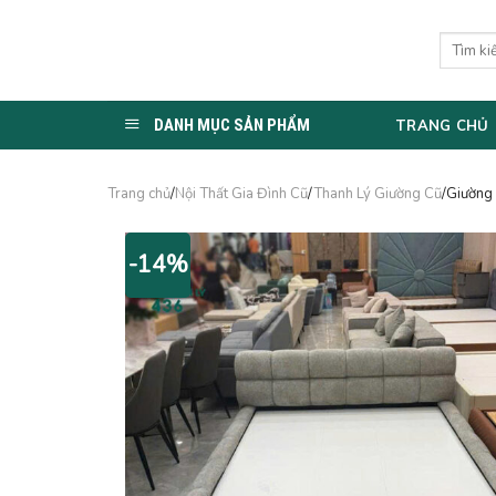
Skip
to
Tìm
kiếm:
content
DANH MỤC SẢN PHẨM
TRANG CHỦ
Trang chủ
/
Nội Thất Gia Đình Cũ
/
Thanh Lý Giường Cũ
/Giường
-14%