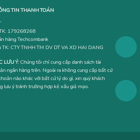
ÔNG TIN THANH TOÁN
TK: 179268268
n hàng Techcombank
ủ TK: CTY TNHH TM DV DT VA XD HAI DANG
C LƯU Ý
: Chúng tôi chỉ cung cấp danh sách tài
ản ngân hàng trên. Ngoài ra không cung cấp bất cứ
 khoản nào khác với bất cứ lý do gì, xin quý khách
g lưu ý tránh trường hợp kẻ xấu giả mạo.