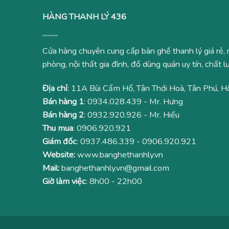
HÀNG THANH LÝ 436
Cửa hàng chuyên cung cấp bàn ghế thanh lý giá rẻ, 
phòng, nội thất gia đình, đồ dùng quán uy tín, chất
Địa chỉ
: 11A Bùi Cẩm Hổ, Tân Thới Hoà, Tân Phú, H
Bán hàng 1
:
0934.028.439
- Mr. Hưng
Bán hàng 2
:
0932.920.926
- Mr. Hiếu
Thu mua
:
0906.920.921
Giám đốc
:
0937.486.339
-
0906.920.921
Website:
www.banghethanhly.vn
Mail:
banghethanhly.vn@gmail.com
Giờ làm việc
: 8h00 - 22h00