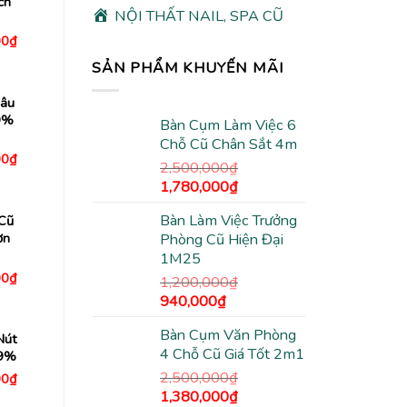
ch
NỘI THẤT NAIL, SPA CŨ
Giá
00
₫
hiện
tại
SẢN PHẨM KHUYẾN MÃI
0₫.
là:
4,980,000₫.
hâu
9%
Bàn Cụm Làm Việc 6
Chỗ Cũ Chân Sắt 4m
Giá
00
₫
2,500,000
₫
hiện
tại
Giá
Giá
1,780,000
₫
0₫.
là:
gốc
hiện
4,980,000₫.
Bàn Làm Việc Trưởng
Cũ
là:
tại
ơn
Phòng Cũ Hiện Đại
2,500,000₫.
là:
1M25
1,780,000₫.
Giá
00
₫
1,200,000
₫
hiện
Giá
Giá
940,000
₫
tại
0₫.
là:
gốc
hiện
2,480,000₫.
Bàn Cụm Văn Phòng
là:
tại
Nút
4 Chỗ Cũ Giá Tốt 2m1
99%
1,200,000₫.
là:
940,000₫.
2,500,000
₫
Giá
00
₫
hiện
Giá
Giá
1,380,000
₫
tại