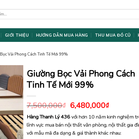
GIỚI THIỆU
HƯỚNG DẪN MUA HÀNG
THU MUA ĐỒ CŨ
 Bọc Vải Phong Cách Tinh Tế Mới 99%
Giường Bọc Vải Phong Cách
Tinh Tế Mới 99%
Giá
Giá
7,500,000
6,480,000
₫
₫
gốc
hiện
Hàng Thanh Lý 436
với hơn 10 năm kinh nghiệm t
là:
tại
lĩnh vực mua bán nội thất văn phòng, nội thất gia đ
7,500,000₫.
là:
6,480,0
với mẫu mã đa dạng & giá thành khác nhau: