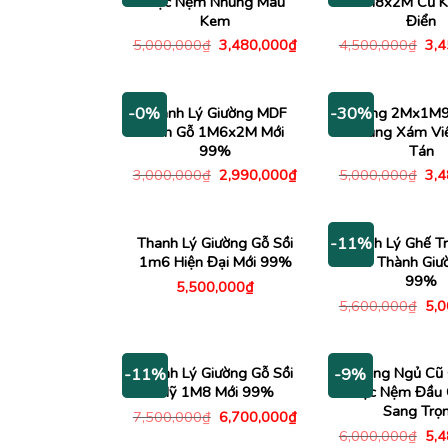
Bọc Nệm Nhung Màu
1M8x2M Cũ K
Kem
Điển
Giá
Giá
Giá
5,000,000
₫
3,480,000
₫
4,500,000
₫
3,
gốc
hiện
gố
là:
tại
là:
5,000,000₫.
là:
4,5
3,480,000₫.
Thanh Lý Giường MDF
Giường 2Mx1M9
-0%
-30%
Vân Gỗ 1M6x2M Mới
Nhung Xám Viề
99%
Tán
Giá
Giá
Giá
3,000,000
₫
2,990,000
₫
5,000,000
₫
3,
gốc
hiện
gố
là:
tại
là:
3,000,000₫.
là:
5,0
2,990,000₫.
Thanh Lý Giường Gỗ Sồi
Thanh Lý Ghế T
-11%
1m6 Hiện Đại Mới 99%
Kéo Thành Giư
99%
5,500,000
₫
Giá
5,600,000
₫
5,
gố
là:
5,6
Thanh Lý Giường Gỗ Sồi
Giường Ngủ Cũ 
-11%
-9%
Mỹ 1M8 Mới 99%
Bọc Nệm Đầu 
Sang Trọ
Giá
Giá
7,500,000
₫
6,700,000
₫
gốc
hiện
Giá
6,000,000
₫
5,
là:
tại