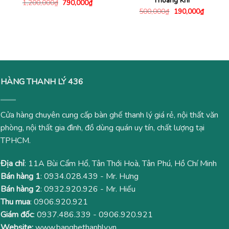
Thoáng Khí
Giá
Giá
1,200,000
₫
790,000
₫
gốc
hiện
Giá
Giá
500,000
₫
190,000
₫
là:
tại
gốc
hiện
1,200,000₫.
là:
là:
tại
790,000₫.
500,000₫.
là:
190,000
HÀNG THANH LÝ 436
Cửa hàng chuyên cung cấp bàn ghế thanh lý giá rẻ, nội thất văn
phòng, nội thất gia đình, đồ dùng quán uy tín, chất lượng tại
TPHCM.
Địa chỉ
: 11A Bùi Cẩm Hổ, Tân Thới Hoà, Tân Phú, Hồ Chí Minh
Bán hàng 1
:
0934.028.439
- Mr. Hưng
Bán hàng 2
:
0932.920.926
- Mr. Hiếu
Thu mua
:
0906.920.921
Giám đốc
:
0937.486.339
-
0906.920.921
Website:
www.banghethanhly.vn