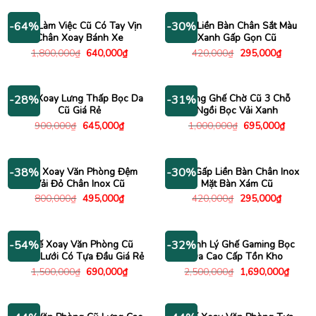
880,000₫.
là:
750,000₫.
là:
740,000₫.
645,000
Ghế Làm Việc Cũ Có Tay Vịn
Ghế Liền Bàn Chân Sắt Màu
-64%
-30%
Chân Xoay Bánh Xe
Xanh Gấp Gọn Cũ
Giá
Giá
Giá
Giá
1,800,000
₫
640,000
₫
420,000
₫
295,000
₫
gốc
hiện
gốc
hiện
là:
tại
là:
tại
1,800,000₫.
là:
420,000₫.
là:
640,000₫.
295,000
Ghế Xoay Lưng Thấp Bọc Da
Băng Ghế Chờ Cũ 3 Chỗ
-28%
-31%
Cũ Giá Rẻ
Ngồi Bọc Vải Xanh
Giá
Giá
Giá
Giá
900,000
₫
645,000
₫
1,000,000
₫
695,000
₫
gốc
hiện
gốc
hiện
là:
tại
là:
tại
900,000₫.
là:
1,000,000₫.
là:
645,000₫.
695,00
Ghế Xoay Văn Phòng Đệm
Ghế Gấp Liền Bàn Chân Inox
-38%
-30%
Vải Đỏ Chân Inox Cũ
Mặt Bàn Xám Cũ
Giá
Giá
Giá
Giá
800,000
₫
495,000
₫
420,000
₫
295,000
₫
gốc
hiện
gốc
hiện
là:
tại
là:
tại
800,000₫.
là:
420,000₫.
là:
495,000₫.
295,000
Ghế Xoay Văn Phòng Cũ
Thanh Lý Ghế Gaming Bọc
-54%
-32%
Lưng Lưới Có Tựa Đầu Giá Rẻ
Da Cao Cấp Tồn Kho
Giá
Giá
Giá
Giá
1,500,000
₫
690,000
₫
2,500,000
₫
1,690,000
₫
gốc
hiện
gốc
hiện
là:
tại
là:
tại
1,500,000₫.
là:
2,500,000₫.
là:
690,000₫.
1,690