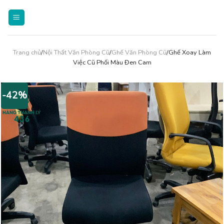
Skip
to
content
Trang chủ
/
Nội Thất Văn Phòng Cũ
/
Ghế Văn Phòng Cũ
/Ghế Xoay Làm
Việc Cũ Phối Màu Đen Cam
-42%