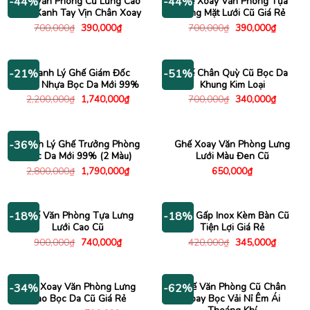
Ghế Văn Phòng Cũ Lưng Cao
Ghế Xoay Văn Phòng Tựa
-44%
-44%
Màu Xanh Tay Vịn Chân Xoay
Lưng Mặt Lưới Cũ Giá Rẻ
Giá
Giá
Giá
Giá
700,000
₫
390,000
₫
700,000
₫
390,000
₫
gốc
hiện
gốc
hiện
là:
tại
là:
tại
700,000₫.
là:
700,000₫.
là:
390,000₫.
390,000
Thanh Lý Ghế Giám Đốc
Ghế Chân Quỳ Cũ Bọc Da
-21%
-51%
Chân Nhựa Bọc Da Mới 99%
Khung Kim Loại
Giá
Giá
Giá
Giá
2,200,000
₫
1,740,000
₫
700,000
₫
340,000
₫
gốc
hiện
gốc
hiện
là:
tại
là:
tại
2,200,000₫.
là:
700,000₫.
là:
1,740,000₫.
340,000
Thanh Lý Ghế Trưởng Phòng
Ghế Xoay Văn Phòng Lưng
-36%
Bọc Da Mới 99% (2 Màu)
Lưới Màu Đen Cũ
Giá
Giá
2,800,000
₫
1,790,000
₫
650,000
₫
gốc
hiện
là:
tại
2,800,000₫.
là:
1,790,000₫.
Ghế Văn Phòng Tựa Lưng
Ghế Gấp Inox Kèm Bàn Cũ
-18%
-18%
Lưới Cao Cũ
Tiện Lợi Giá Rẻ
Giá
Giá
Giá
Giá
900,000
₫
740,000
₫
420,000
₫
345,000
₫
gốc
hiện
gốc
hiện
là:
tại
là:
tại
900,000₫.
là:
420,000₫.
là:
740,000₫.
345,000
Ghế Xoay Văn Phòng Lưng
Ghế Văn Phòng Cũ Chân
-34%
-62%
Cao Bọc Da Cũ Giá Rẻ
Xoay Bọc Vải Nỉ Êm Ái