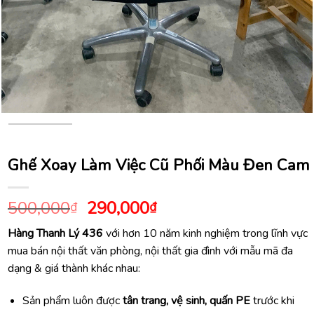
Ghế Xoay Làm Việc Cũ Phối Màu Đen Cam
Giá
Giá
500,000
290,000
₫
₫
gốc
hiện
Hàng Thanh Lý 436
với hơn 10 năm kinh nghiệm trong lĩnh vực
là:
tại
mua bán nội thất văn phòng, nội thất gia đình với mẫu mã đa
500,000₫.
là:
dạng & giá thành khác nhau:
290,000₫.
Sản phẩm luôn được
tân trang, vệ sinh, quấn PE
trước khi