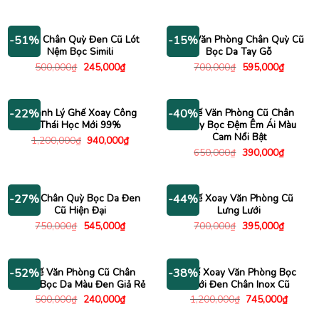
gốc
hiện
gốc
hiện
là:
tại
là:
tại
550,000₫.
là:
700,000₫.
là:
340,000₫.
440,000
Ghế Chân Quỳ Đen Cũ Lót
Ghế Văn Phòng Chân Quỳ Cũ
-51%
-15%
Nệm Bọc Simili
Bọc Da Tay Gỗ
Giá
Giá
Giá
Giá
500,000
₫
245,000
₫
700,000
₫
595,000
₫
gốc
hiện
gốc
hiện
là:
tại
là:
tại
500,000₫.
là:
700,000₫.
là:
245,000₫.
595,000
Thanh Lý Ghế Xoay Công
Ghế Văn Phòng Cũ Chân
-22%
-40%
Thái Học Mới 99%
Xoay Bọc Đệm Êm Ái Màu
Cam Nổi Bật
Giá
Giá
1,200,000
₫
940,000
₫
gốc
hiện
Giá
Giá
650,000
₫
390,000
₫
là:
tại
gốc
hiện
1,200,000₫.
là:
là:
tại
940,000₫.
650,000₫.
là:
390,000
Ghế Chân Quỳ Bọc Da Đen
Ghế Xoay Văn Phòng Cũ
-27%
-44%
Cũ Hiện Đại
Lưng Lưới
Giá
Giá
Giá
Giá
750,000
₫
545,000
₫
700,000
₫
395,000
₫
gốc
hiện
gốc
hiện
là:
tại
là:
tại
750,000₫.
là:
700,000₫.
là:
545,000₫.
395,000
Ghế Văn Phòng Cũ Chân
Ghế Xoay Văn Phòng Bọc
-52%
-38%
Xoay Bọc Da Màu Đen Giả Rẻ
Lưới Đen Chân Inox Cũ
Giá
Giá
Giá
Giá
500,000
₫
240,000
₫
1,200,000
₫
745,000
₫
gốc
hiện
gốc
hiện
là:
tại
là:
tại