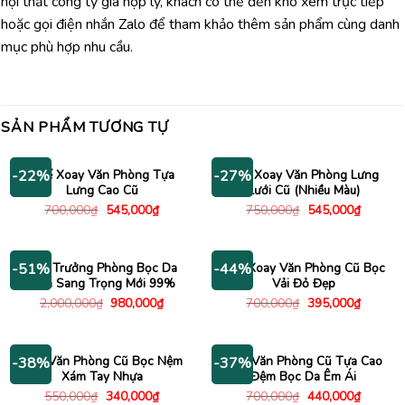
nội thất công ty giá hợp lý, khách có thể đến kho xem trực tiếp
hoặc gọi điện nhắn Zalo để tham khảo thêm sản phẩm cùng danh
mục phù hợp nhu cầu.
SẢN PHẨM TƯƠNG TỰ
Ghế Xoay Văn Phòng Tựa
Ghế Xoay Văn Phòng Lưng
-22%
-27%
Lưng Cao Cũ
Lưới Cũ (Nhiều Màu)
Giá
Giá
Giá
Giá
700,000
₫
545,000
₫
750,000
₫
545,000
₫
gốc
hiện
gốc
hiện
là:
tại
là:
tại
700,000₫.
là:
750,000₫.
là:
545,000₫.
545,000
Ghế Trưởng Phòng Bọc Da
Ghế Xoay Văn Phòng Cũ Bọc
-51%
-44%
Đen Sang Trọng Mới 99%
Vải Đỏ Đẹp
Giá
Giá
Giá
Giá
2,000,000
₫
980,000
₫
700,000
₫
395,000
₫
gốc
hiện
gốc
hiện
là:
tại
là:
tại
2,000,000₫.
là:
700,000₫.
là:
980,000₫.
395,000
Ghế Văn Phòng Cũ Bọc Nệm
Ghế Văn Phòng Cũ Tựa Cao
-38%
-37%
Xám Tay Nhựa
Đệm Bọc Da Êm Ái
Giá
Giá
Giá
Giá
550,000
₫
340,000
₫
700,000
₫
440,000
₫