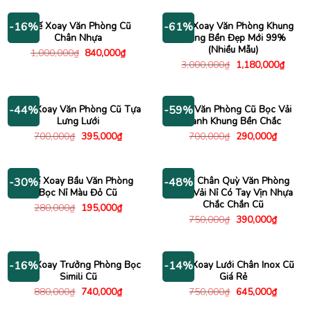
500,000₫.
là:
1,200,000₫.
là:
240,000₫.
745,00
Ghế Xoay Văn Phòng Cũ
Ghế Xoay Văn Phòng Khung
-16%
-61%
Chân Nhựa
Trắng Bền Đẹp Mới 99%
(Nhiều Mẫu)
Giá
Giá
1,000,000
₫
840,000
₫
gốc
hiện
Giá
Giá
3,000,000
₫
1,180,000
₫
là:
tại
gốc
hiện
1,000,000₫.
là:
là:
tại
840,000₫.
3,000,000₫.
là:
1,180
Ghế Xoay Văn Phòng Cũ Tựa
Ghế Văn Phòng Cũ Bọc Vải
-44%
-59%
Lưng Lưới
Xanh Khung Bền Chắc
Giá
Giá
Giá
Giá
700,000
₫
395,000
₫
700,000
₫
290,000
₫
gốc
hiện
gốc
hiện
là:
tại
là:
tại
700,000₫.
là:
700,000₫.
là:
395,000₫.
290,000
Ghế Xoay Bầu Văn Phòng
Ghế Chân Quỳ Văn Phòng
-30%
-48%
Bọc Nỉ Màu Đỏ Cũ
Bọc Vải Nỉ Có Tay Vịn Nhựa
Chắc Chắn Cũ
Giá
Giá
280,000
₫
195,000
₫
gốc
hiện
Giá
Giá
750,000
₫
390,000
₫
là:
tại
gốc
hiện
280,000₫.
là:
là:
tại
195,000₫.
750,000₫.
là:
390,000
Ghế Xoay Trưởng Phòng Bọc
Ghế Xoay Lưới Chân Inox Cũ
-16%
-14%
Simili Cũ
Giá Rẻ
Giá
Giá
Giá
Giá
880,000
₫
740,000
₫
750,000
₫
645,000
₫
gốc
hiện
gốc
hiện
là:
tại
là:
tại