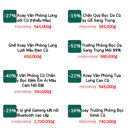
gốc
hiện
1,200,000₫.
là:
là:
tại
745,00
750,000₫.
là:
390,000₫.
Ghế Xoay Văn Phòng Lưng
Ghế Chân Quỳ Bọc Da Cũ
-27%
-15%
Lưới Cũ (Nhiều Màu)
Tay Gỗ Sang Trọng
Giá
Giá
Giá
Giá
750,000
₫
545,000
₫
700,000
₫
595,000
₫
gốc
hiện
gốc
hiện
là:
tại
là:
tại
750,000₫.
là:
700,000₫.
là:
545,000₫.
595,000
Ghế Xoay Văn Phòng Lưng
Ghế Trưởng Phòng Bọc Da
-51%
Lưới Màu Đen Cũ
Đen Sang Trọng Mới 99%
Giá
Giá
650,000
₫
2,000,000
₫
980,000
₫
gốc
hiện
là:
tại
2,000,000₫.
là:
980,00
Ghế Văn Phòng Cũ Chân
Ghế Xoay Văn Phòng Tựa
-40%
-22%
Xoay Bọc Đệm Êm Ái Màu
Lưng Cao Cũ
Cam Nổi Bật
Giá
Giá
700,000
₫
545,000
₫
gốc
hiện
Giá
Giá
650,000
₫
390,000
₫
là:
tại
gốc
hiện
700,000₫.
là:
là:
tại
545,000
650,000₫.
là:
390,000₫.
Thanh lý ghế Gaming kết nối
Ghế Xoay Trưởng Phòng Bọc
-23%
-16%
Bluetooth cao cấp
Simili Cũ
Giá
Giá
Giá
Giá
3,500,000
₫
2,700,000
₫
880,000
₫
740,000
₫
gốc
hiện
gốc
hiện
là:
tại
là:
tại