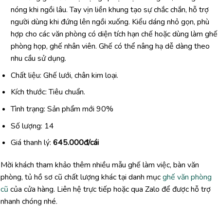
nóng
khi
ngồi
lâu.
Tay
vịn
liền
khung
tạo
sự
chắc
chắn,
hỗ
trợ
người
dùng
khi
đứng
lên
ngồi
xuống.
Kiểu
dáng
nhỏ
gọn,
phù
hợp
cho
các
văn
phòng
có
diện
tích
hạn
chế
hoặc
dùng
làm
ghế
phòng
họp,
ghế
nhân
viên.
Ghế
có
thể
nâng
hạ
dễ
dàng
theo
nhu
cầu
sử
dụng.
Chất liệu: Ghế lưới, chân kim loại.
Kích thước: Tiêu chuẩn.
Tình trạng: Sản phẩm mới 90%
Số lượng: 14
Giá thanh lý:
645.000đ/cái
Mời
khách
tham
khảo
thêm
nhiều
mẫu
ghế
làm
việc,
bàn
văn
phòng,
tủ
hồ
sơ
cũ
chất
lượng
khác
tại
danh
mục
ghế
văn phòng
cũ
của
cửa
hàng.
Liên
hệ
trực
tiếp
hoặc
qua
Zalo
để
được
hỗ
trợ
nhanh
chóng
nhé.