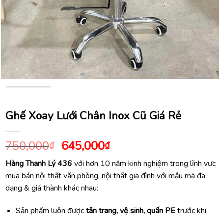
Ghế Xoay Lưới Chân Inox Cũ Giá Rẻ
Giá
Giá
750,000
645,000
₫
₫
gốc
hiện
Hàng Thanh Lý 436
với hơn 10 năm kinh nghiệm trong lĩnh vực
là:
tại
mua bán nội thất văn phòng, nội thất gia đình với mẫu mã đa
750,000₫.
là:
dạng & giá thành khác nhau:
645,000₫.
Sản phẩm luôn được
tân trang, vệ sinh, quấn PE
trước khi