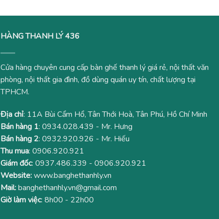
HÀNG THANH LÝ 436
Cửa hàng chuyên cung cấp bàn ghế thanh lý giá rẻ, nội thất văn
phòng, nội thất gia đình, đồ dùng quán uy tín, chất lượng tại
TPHCM.
Địa chỉ
: 11A Bùi Cẩm Hổ, Tân Thới Hoà, Tân Phú, Hồ Chí Minh
Bán hàng 1
:
0934.028.439
- Mr. Hưng
Bán hàng 2
:
0932.920.926
- Mr. Hiếu
Thu mua
:
0906.920.921
Giám đốc
:
0937.486.339
-
0906.920.921
Website:
www.banghethanhly.vn
Mail:
banghethanhly.vn@gmail.com
Giờ làm việc
: 8h00 - 22h00