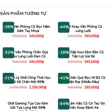
SẢN PHẨM TƯƠNG TỰ
Ghế Văn Phòng Cũ Bọc Nệm
Ghế Xoay Văn Phòng Cũ
-38%
-44%
Xám Tay Nhựa
Lưng Lưới
Giá
Giá
Giá
Giá
550,000
₫
340,000
₫
700,000
₫
395,000
₫
gốc
hiện
gốc
hiện
là:
tại
là:
tại
550,000₫.
là:
700,000₫.
là:
340,000₫.
395,000
Ghế Văn Phòng Chân Quỳ
Ghế Gấp Inox Kèm Bàn Cũ
-32%
-18%
Inox Lưng Lưới Đen Cũ
Tiện Lợi Giá Rẻ
Giá
Giá
Giá
Giá
500,000
₫
340,000
₫
420,000
₫
345,000
₫
gốc
hiện
gốc
hiện
là:
tại
là:
tại
500,000₫.
là:
420,000₫.
là:
340,000₫.
345,000
Thanh Lý Ghế Công Thái Học
Ghế Chân Quỳ Bọc Nỉ Đỏ Cũ
-31%
-41%
Có Kê Chân Mới 99%
Hiện Đại (Nhiều Màu)
Giá
Giá
Giá
Giá
3,200,000
₫
2,200,000
₫
500,000
₫
295,000
₫
gốc
hiện
gốc
hiện
là:
tại
là:
tại
3,200,000₫.
là:
500,000₫.
là:
2,200,000₫.
295,000
Ghế Gaming Tựa Cao Kèm
Ghế Làm Việc Cũ Có Tay Vịn
-64%
Gối Tựa Lưng Mới 99%
Chân Xoay Bánh Xe