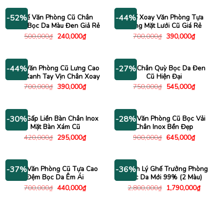
3,500,000₫.
là:
880,000₫.
là:
2,700,000₫.
740,000
Ghế Văn Phòng Cũ Chân
Ghế Xoay Văn Phòng Tựa
-52%
-44%
Xoay Bọc Da Màu Đen Giả Rẻ
Lưng Mặt Lưới Cũ Giá Rẻ
Giá
Giá
Giá
Giá
500,000
₫
240,000
₫
700,000
₫
390,000
₫
gốc
hiện
gốc
hiện
là:
tại
là:
tại
500,000₫.
là:
700,000₫.
là:
240,000₫.
390,000
Ghế Văn Phòng Cũ Lưng Cao
Ghế Chân Quỳ Bọc Da Đen
-44%
-27%
Màu Xanh Tay Vịn Chân Xoay
Cũ Hiện Đại
Giá
Giá
Giá
Giá
700,000
₫
390,000
₫
750,000
₫
545,000
₫
gốc
hiện
gốc
hiện
là:
tại
là:
tại
700,000₫.
là:
750,000₫.
là:
390,000₫.
545,000
Ghế Gấp Liền Bàn Chân Inox
Ghế Văn Phòng Cũ Bọc Vải
-30%
-28%
Mặt Bàn Xám Cũ
Chân Inox Bền Đẹp
Giá
Giá
Giá
Giá
420,000
₫
295,000
₫
900,000
₫
645,000
₫
gốc
hiện
gốc
hiện
là:
tại
là:
tại
420,000₫.
là:
900,000₫.
là:
295,000₫.
645,000
Ghế Văn Phòng Cũ Tựa Cao
Thanh Lý Ghế Trưởng Phòng
-37%
-36%
Đệm Bọc Da Êm Ái
Bọc Da Mới 99% (2 Màu)
Giá
Giá
Giá
Giá
700,000
₫
440,000
₫
2,800,000
₫
1,790,000
₫
gốc
hiện
gốc
hiện
là:
tại
là:
tại
700,000₫.
là:
2,800,000₫.
là:
440,000₫.
1,790