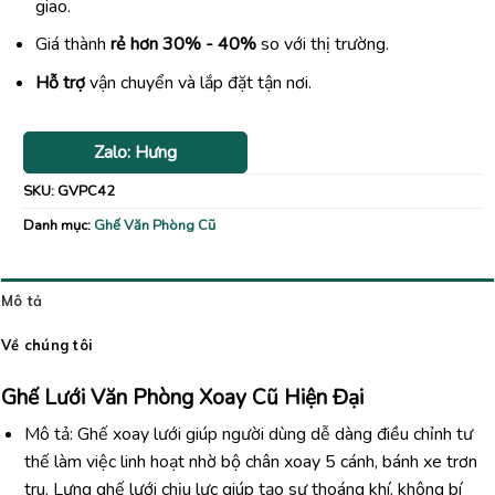
giao.
Giá thành
rẻ hơn 30% - 40%
so với thị trường.
Hỗ trợ
vận chuyển và lắp đặt tận nơi.
Zalo: Hưng
SKU:
GVPC42
Danh mục:
Ghế Văn Phòng Cũ
Mô tả
Về chúng tôi
Ghế
Lưới
Văn
Phòng
Xoay
Cũ
Hiện
Đại
Mô tả:
Ghế
xoay
lưới
giúp
người
dùng
dễ
dàng
điều
chỉnh
tư
thế
làm
việc
linh
hoạt
nhờ
bộ
chân
xoay
5
cánh,
bánh
xe
trơn
tru.
Lưng
ghế
lưới
chịu
lực
giúp
tạo
sự
thoáng
khí,
không
bí