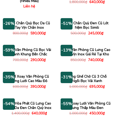
(Nhiều Màu)
Giá
Giá
1,800,000
₫
640,000
₫
gốc
hiện
Liên hệ
là:
tại
1,800,000₫.
là:
640,00
Ghế Chân Quỳ Bọc Da Cũ
Ghế Chân Quỳ Đen Cũ Lót
-26%
-51%
Tay Vịn Chân Inox
Nệm Bọc Simili
Giá
Giá
Giá
Giá
800,000
₫
590,000
₫
500,000
₫
245,000
₫
gốc
hiện
gốc
hiện
là:
tại
là:
tại
800,000₫.
là:
500,000₫.
là:
590,000₫.
245,000
Ghế Văn Phòng Cũ Bọc Vải
Ghế Văn Phòng Cũ Lưng Cao
-59%
-13%
Xanh Khung Bền Chắc
Tay Vịn Inox Giá Rẻ Tại Kho
Giá
Giá
Giá
Giá
700,000
₫
290,000
₫
850,000
₫
740,000
₫
gốc
hiện
gốc
hiện
là:
tại
là:
tại
700,000₫.
là:
850,000₫.
là:
290,000₫.
740,000
Ghế Xoay Văn Phòng Cũ
Băng Ghế Chờ Cũ 3 Chỗ
-35%
-31%
Lưng Lưới Cao Màu Đỏ
Ngồi Bọc Vải Xanh
Giá
Giá
Giá
Giá
600,000
₫
390,000
₫
1,000,000
₫
695,000
₫
gốc
hiện
gốc
hiện
là:
tại
là:
tại
600,000₫.
là:
1,000,000₫.
là:
390,000₫.
695,00
Ghế Hòa Phát Cũ Lưng Cao
Ghế Xoay Lưới Văn Phòng Cũ
-54%
-55%
Bọc Da Đen Chân Quỳ Inox
Lưng Thấp Màu Đen
Giá
Giá
Giá
Giá
1,400,000
₫
640,000
₫
1,000,000
₫
450,000
₫