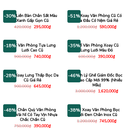
gốc
hiện
gốc
hiện
là:
tại
là:
tại
1,400,000₫.
là:
1,000,000₫.
là:
640,000₫.
450,00
Ghế Liền Bàn Chân Sắt Màu
Ghế Xoay Văn Phòng Cũ Có
-30%
-51%
Xanh Gấp Gọn Cũ
Tựa Đầu Có Nệm Giá Rẻ
Giá
Giá
Giá
Giá
420,000
₫
295,000
₫
1,200,000
₫
590,000
₫
gốc
hiện
gốc
hiện
là:
tại
là:
tại
420,000₫.
là:
1,200,000₫.
là:
295,000₫.
590,00
Ghế Văn Phòng Tựa Lưng
Ghế Văn Phòng Xoay Cũ
-18%
-35%
Lưới Cao Cũ
Lưng Lưới Màu Đỏ
Giá
Giá
Giá
Giá
900,000
₫
740,000
₫
600,000
₫
390,000
₫
gốc
hiện
gốc
hiện
là:
tại
là:
tại
900,000₫.
là:
600,000₫.
là:
740,000₫.
390,000
Ghế Xoay Lưng Thấp Bọc Da
Thanh Lý Ghế Giám Đốc Bọc
-28%
-46%
Cũ Giá Rẻ
Da Cao Cấp Mới 99% (Nhiều
Mẫu)
Giá
Giá
900,000
₫
645,000
₫
gốc
hiện
Giá
Giá
3,000,000
₫
1,620,000
₫
là:
tại
gốc
hiện
900,000₫.
là:
là:
tại
645,000₫.
3,000,000₫.
là:
1,620
Ghế Chân Quỳ Văn Phòng
Ghế Xoay Văn Phòng Bọc
-48%
-38%
Bọc Vải Nỉ Có Tay Vịn Nhựa
Lưới Đen Chân Inox Cũ
Chắc Chắn Cũ
Giá
Giá
1,200,000
₫
745,000
₫
gốc
hiện
Giá
Giá
750,000
₫
390,000
₫
là:
tại