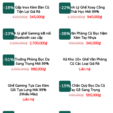
500,000₫.
là:
750,000₫.
là:
190,000₫.
390,000
Ghế Gấp Inox Kèm Bàn Cũ
Thanh Lý Ghế Xoay Công
-18%
-22%
Tiện Lợi Giá Rẻ
Thái Học Mới 99%
Giá
Giá
Giá
Giá
420,000
₫
345,000
₫
1,200,000
₫
940,000
₫
gốc
hiện
gốc
hiện
là:
tại
là:
tại
420,000₫.
là:
1,200,000₫.
là:
345,000₫.
940,00
Thanh lý ghế Gaming kết nối
Ghế Văn Phòng Cũ Bọc Nệm
-23%
-38%
Bluetooth cao cấp
Xám Tay Nhựa
Giá
Giá
Giá
Giá
3,500,000
₫
2,700,000
₫
550,000
₫
340,000
₫
gốc
hiện
gốc
hiện
là:
tại
là:
tại
3,500,000₫.
là:
550,000₫.
là:
2,700,000₫.
340,000
Ghế Trưởng Phòng Bọc Da
Xả Kho 10+ Ghế Văn Phòng
-51%
Đen Sang Trọng Mới 99%
Cũ Các Loại Giá Rẻ
Giá
Giá
2,000,000
₫
980,000
₫
Liên hệ
gốc
hiện
là:
tại
2,000,000₫.
là:
980,000₫.
Ghế Gaming Tựa Cao Kèm
Ghế Chân Quỳ Bọc Da Cũ
-15%
Gối Tựa Lưng Mới 99%
Tay Gỗ Sang Trọng
(Nhiều Màu)
Giá
Giá
700,000
₫
595,000
₫
gốc
hiện
Liên hệ
là:
tại
700,000₫.
là:
595,000