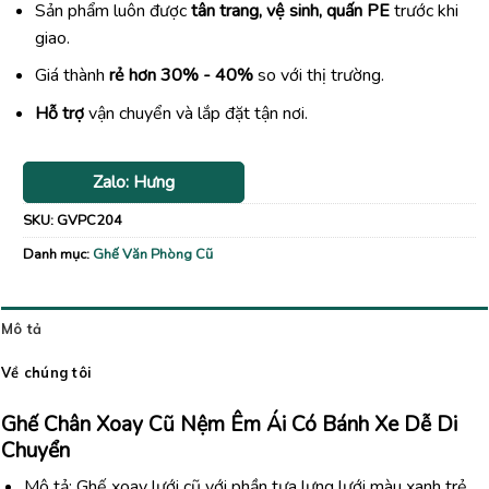
Sản phẩm luôn được
tân trang, vệ sinh, quấn PE
trước khi
giao.
Giá thành
rẻ hơn 30% - 40%
so với thị trường.
Hỗ trợ
vận chuyển và lắp đặt tận nơi.
Zalo: Hưng
SKU:
GVPC204
Danh mục:
Ghế Văn Phòng Cũ
Mô tả
Về chúng tôi
Ghế Chân Xoay Cũ Nệm Êm Ái Có Bánh Xe Dễ Di
Chuyển
Mô tả: Ghế xoay lưới cũ với phần tựa lưng lưới màu xanh trẻ