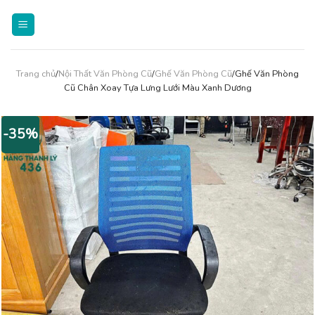
Skip
to
content
Trang chủ
/
Nội Thất Văn Phòng Cũ
/
Ghế Văn Phòng Cũ
/Ghế Văn Phòng
Cũ Chân Xoay Tựa Lưng Lưới Màu Xanh Dương
-35%