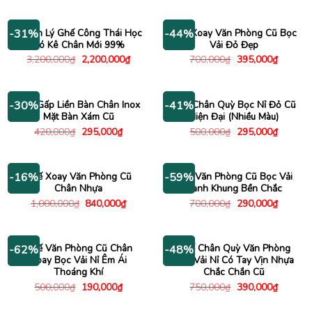
là:
tại
2,500,000₫.
là:
1,690
Thanh Lý Ghế Công Thái Học
Ghế Xoay Văn Phòng Cũ Bọc
-31%
-44%
Có Kê Chân Mới 99%
Vải Đỏ Đẹp
Giá
Giá
Giá
Giá
3,200,000
₫
2,200,000
₫
700,000
₫
395,000
₫
gốc
hiện
gốc
hiện
là:
tại
là:
tại
3,200,000₫.
là:
700,000₫.
là:
2,200,000₫.
395,000
Ghế Gấp Liền Bàn Chân Inox
Ghế Chân Quỳ Bọc Nỉ Đỏ Cũ
-30%
-41%
Mặt Bàn Xám Cũ
Hiện Đại (Nhiều Màu)
Giá
Giá
Giá
Giá
420,000
₫
295,000
₫
500,000
₫
295,000
₫
gốc
hiện
gốc
hiện
là:
tại
là:
tại
420,000₫.
là:
500,000₫.
là:
295,000₫.
295,000
Ghế Xoay Văn Phòng Cũ
Ghế Văn Phòng Cũ Bọc Vải
-16%
-59%
Chân Nhựa
Xanh Khung Bền Chắc
Giá
Giá
Giá
Giá
1,000,000
₫
840,000
₫
700,000
₫
290,000
₫
gốc
hiện
gốc
hiện
là:
tại
là:
tại
1,000,000₫.
là:
700,000₫.
là:
840,000₫.
290,000
Ghế Văn Phòng Cũ Chân
Ghế Chân Quỳ Văn Phòng
-62%
-48%
Xoay Bọc Vải Nỉ Êm Ái
Bọc Vải Nỉ Có Tay Vịn Nhựa
Thoáng Khí
Chắc Chắn Cũ
Giá
Giá
Giá
Giá
500,000
₫
190,000
₫
750,000
₫
390,000
₫
gốc
hiện
gốc
hiện
là:
tại
là:
tại