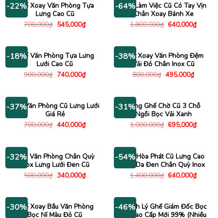
Ghế Xoay Văn Phòng Tựa
Ghế Làm Việc Cũ Có Tay Vịn
-22%
-64%
Lưng Cao Cũ
Chân Xoay Bánh Xe
Giá
Giá
Giá
Giá
700,000
₫
545,000
₫
1,800,000
₫
640,000
₫
gốc
hiện
gốc
hiện
là:
tại
là:
tại
700,000₫.
là:
1,800,000₫.
là:
545,000₫.
640,00
Ghế Văn Phòng Tựa Lưng
Ghế Xoay Văn Phòng Đệm
-18%
-38%
Lưới Cao Cũ
Vải Đỏ Chân Inox Cũ
Giá
Giá
Giá
Giá
900,000
₫
740,000
₫
800,000
₫
495,000
₫
gốc
hiện
gốc
hiện
là:
tại
là:
tại
900,000₫.
là:
800,000₫.
là:
740,000₫.
495,000
Ghế Văn Phòng Cũ Lưng Lưới
Băng Ghế Chờ Cũ 3 Chỗ
-37%
-31%
Giá Rẻ
Ngồi Bọc Vải Xanh
Giá
Giá
Giá
Giá
700,000
₫
440,000
₫
1,000,000
₫
695,000
₫
gốc
hiện
gốc
hiện
là:
tại
là:
tại
700,000₫.
là:
1,000,000₫.
là:
440,000₫.
695,00
Ghế Văn Phòng Chân Quỳ
Ghế Hòa Phát Cũ Lưng Cao
-32%
-54%
Inox Lưng Lưới Đen Cũ
Bọc Da Đen Chân Quỳ Inox
Giá
Giá
Giá
Giá
500,000
₫
340,000
₫
1,400,000
₫
640,000
₫
gốc
hiện
gốc
hiện
là:
tại
là:
tại
500,000₫.
là:
1,400,000₫.
là:
340,000₫.
640,00
Ghế Xoay Bầu Văn Phòng
Thanh Lý Ghế Giám Đốc Bọc
-30%
-46%
Bọc Nỉ Màu Đỏ Cũ
Da Cao Cấp Mới 99% (Nhiều