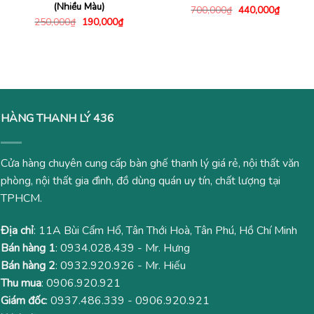
(Nhiều Màu)
Giá
Giá
700,000
₫
440,000
₫
gốc
hiện
Giá
Giá
250,000
₫
190,000
₫
là:
tại
gốc
hiện
700,000₫.
là:
là:
tại
440,000
250,000₫.
là:
190,000₫.
HÀNG THANH LÝ 436
Cửa hàng chuyên cung cấp bàn ghế thanh lý giá rẻ, nội thất văn
phòng, nội thất gia đình, đồ dùng quán uy tín, chất lượng tại
TPHCM.
Địa chỉ
: 11A Bùi Cẩm Hổ, Tân Thới Hoà, Tân Phú, Hồ Chí Minh
Bán hàng 1
:
0934.028.439
- Mr. Hưng
Bán hàng 2
:
0932.920.926
- Mr. Hiếu
Thu mua
:
0906.920.921
Giám đốc
:
0937.486.339
-
0906.920.921