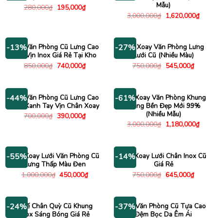
Mẫu)
Giá
Giá
280,000
₫
195,000
₫
gốc
hiện
Giá
Giá
3,000,000
₫
1,620,000
₫
là:
tại
gốc
hiện
280,000₫.
là:
là:
tại
195,000₫.
3,000,000₫.
là:
1,620
Ghế Văn Phòng Cũ Lưng Cao
Ghế Xoay Văn Phòng Lưng
-13%
-27%
Tay Vịn Inox Giá Rẻ Tại Kho
Lưới Cũ (Nhiều Màu)
Giá
Giá
Giá
Giá
850,000
₫
740,000
₫
750,000
₫
545,000
₫
gốc
hiện
gốc
hiện
là:
tại
là:
tại
850,000₫.
là:
750,000₫.
là:
740,000₫.
545,000
Ghế Văn Phòng Cũ Lưng Cao
Ghế Xoay Văn Phòng Khung
-44%
-61%
Màu Xanh Tay Vịn Chân Xoay
Trắng Bền Đẹp Mới 99%
(Nhiều Mẫu)
Giá
Giá
700,000
₫
390,000
₫
gốc
hiện
Giá
Giá
3,000,000
₫
1,180,000
₫
là:
tại
gốc
hiện
700,000₫.
là:
là:
tại
390,000₫.
3,000,000₫.
là:
1,180
Ghế Xoay Lưới Văn Phòng Cũ
Ghế Xoay Lưới Chân Inox Cũ
-55%
-14%
Lưng Thấp Màu Đen
Giá Rẻ
Giá
Giá
Giá
Giá
1,000,000
₫
450,000
₫
750,000
₫
645,000
₫
gốc
hiện
gốc
hiện
là:
tại
là:
tại
1,000,000₫.
là:
750,000₫.
là:
450,000₫.
645,000
Ghế Chân Quỳ Cũ Khung
Ghế Văn Phòng Cũ Tựa Cao
-24%
-37%
Inox Sáng Bóng Giá Rẻ
Đệm Bọc Da Êm Ái