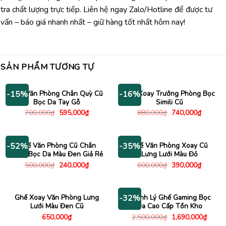
tra chất lượng trực tiếp. Liên hệ ngay Zalo/Hotline để được tư
vấn – báo giá nhanh nhất – giữ hàng tốt nhất hôm nay!
SẢN PHẨM TƯƠNG TỰ
Ghế Văn Phòng Chân Quỳ Cũ
Ghế Xoay Trưởng Phòng Bọc
-15%
-16%
Bọc Da Tay Gỗ
Simili Cũ
Giá
Giá
Giá
Giá
700,000
₫
595,000
₫
880,000
₫
740,000
₫
gốc
hiện
gốc
hiện
là:
tại
là:
tại
700,000₫.
là:
880,000₫.
là:
595,000₫.
740,000
Ghế Văn Phòng Cũ Chân
Ghế Văn Phòng Xoay Cũ
-52%
-35%
Xoay Bọc Da Màu Đen Giả Rẻ
Lưng Lưới Màu Đỏ
Giá
Giá
Giá
Giá
500,000
₫
240,000
₫
600,000
₫
390,000
₫
gốc
hiện
gốc
hiện
là:
tại
là:
tại
500,000₫.
là:
600,000₫.
là:
240,000₫.
390,000
Ghế Xoay Văn Phòng Lưng
Thanh Lý Ghế Gaming Bọc
-32%
Lưới Màu Đen Cũ
Da Cao Cấp Tồn Kho
Giá
Giá
650,000
₫
2,500,000
₫
1,690,000
₫
gốc
hiện