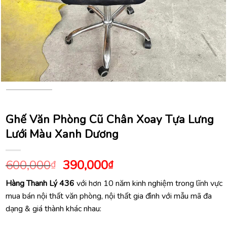
Ghế Văn Phòng Cũ Chân Xoay Tựa Lưng
Lưới Màu Xanh Dương
Giá
Giá
600,000
390,000
₫
₫
gốc
hiện
Hàng Thanh Lý 436
với hơn 10 năm kinh nghiệm trong lĩnh vực
là:
tại
mua bán nội thất văn phòng, nội thất gia đình với mẫu mã đa
600,000₫.
là:
dạng & giá thành khác nhau:
390,000₫.