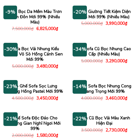
4,500,000₫.
là:
4,000,000₫.
là:
3,780,000₫.
3,480
Sofa Bọc Da Mềm Màu Trơn
Sofa Giường Tiết Kiệm Diện
-9%
-20%
Kèm Đôn Mới 99% (Nhiều
Tích Mới 99% (Nhiều Màu)
Màu)
Giá
Giá
5,000,000
₫
3,990,000
₫
gốc
hiện
Giá
Giá
7,500,000
₫
6,825,000
₫
là:
tại
gốc
hiện
5,000,000₫.
là:
là:
tại
3,990
7,500,000₫.
là:
6,825,000₫.
Sofa Bọc Vải Nhung Kiểu
Bộ Sofa Cũ Bọc Nhung Cao
-30%
-34%
Dáng Vỏ Sò Hồng Cánh Sen
Cấp (Nhiều Màu)
Mới 99%
Giá
Giá
5,000,000
₫
3,290,000
₫
gốc
hiện
Giá
Giá
5,000,000
₫
3,480,000
₫
là:
tại
gốc
hiện
5,000,000₫.
là:
là:
tại
3,290
5,000,000₫.
là:
3,480,000₫.
Bộ Ghế Sofa Sọc Lưng
Băng Sofa Bọc Nhung Cong
-23%
-14%
Nhung Hồng Pastel Mới 99%
Sang Trọng Mới 99%
Giá
Giá
Giá
Giá
4,500,000
₫
3,450,000
₫
4,000,000
₫
3,460,000
₫
gốc
hiện
gốc
hiện
là:
tại
là:
tại
4,500,000₫.
là:
4,000,000₫.
là:
3,450,000₫.
3,460
Ghế Sofa Độc Đáo Cho
Sofa Cũ Bọc Vải Màu Xanh
-21%
-22%
Không Gian Nghỉ Ngơi Mới
Hiện Đại
99%
Giá
Giá
3,500,000
₫
2,730,000
₫
gốc
hiện
Giá
Giá
2,000,000
₫
1,580,000
₫
là:
tại