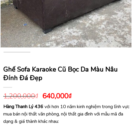
Ghế Sofa Karaoke Cũ Bọc Da Màu Nâu
Đính Đá Đẹp
Giá
Giá
1,200,000
640,000
₫
₫
gốc
hiện
Hàng Thanh Lý 436
với hơn 10 năm kinh nghiệm trong lĩnh vực
là:
tại
mua bán nội thất văn phòng, nội thất gia đình với mẫu mã đa
1,200,000₫.
là:
dạng & giá thành khác nhau:
640,000₫.