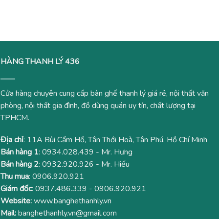
gốc
hiện
3,500,000₫.
là:
là:
tại
2,730
2,000,000₫.
là:
1,580,000₫.
HÀNG THANH LÝ 436
Cửa hàng chuyên cung cấp bàn ghế thanh lý giá rẻ, nội thất văn
phòng, nội thất gia đình, đồ dùng quán uy tín, chất lượng tại
TPHCM.
Địa chỉ
: 11A Bùi Cẩm Hổ, Tân Thới Hoà, Tân Phú, Hồ Chí Minh
Bán hàng 1
:
0934.028.439
- Mr. Hưng
Bán hàng 2
:
0932.920.926
- Mr. Hiếu
Thu mua
:
0906.920.921
Giám đốc
:
0937.486.339
-
0906.920.921
Website:
www.banghethanhly.vn
Mail:
banghethanhly.vn@gmail.com