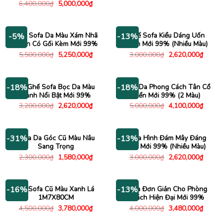
gốc
hiện
Giá
Giá
6,400,000
₫
5,000,000
₫
là:
tại
gốc
hiện
4,300,000₫.
là:
là:
tại
3,570
6,400,000₫.
là:
5,000,000₫.
Ghế Sofa Da Màu Xám Nhã
Ghế Sofa Kiểu Dáng Uốn
-5%
-13%
Nhặn Có Gối Kèm Mới 99%
Lượn Mới 99% (Nhiều Màu)
Giá
Giá
Giá
Giá
5,500,000
₫
5,250,000
₫
3,000,000
₫
2,620,000
₫
gốc
hiện
gốc
hiện
là:
tại
là:
tại
5,500,000₫.
là:
3,000,000₫.
là:
5,250,000₫.
2,620
Bộ Ghế Sofa Bọc Da Màu
Sofa Da Phong Cách Tân Cổ
-18%
-18%
Xanh Nổi Bật Mới 99%
Điển Mới 99% (2 Màu)
Giá
Giá
Giá
Giá
3,200,000
₫
2,620,000
₫
5,000,000
₫
4,100,000
₫
gốc
hiện
gốc
hiện
là:
tại
là:
tại
3,200,000₫.
là:
5,000,000₫.
là:
2,620,000₫.
4,100
Sofa Da Góc Cũ Màu Nâu
Sofa Hình Đám Mây Đáng
-31%
-13%
Sang Trọng
Yêu Mới 99% (Nhiều Màu)
Giá
Giá
Giá
Giá
2,300,000
₫
1,580,000
₫
3,000,000
₫
2,620,000
₫
gốc
hiện
gốc
hiện
là:
tại
là:
tại
2,300,000₫.
là:
3,000,000₫.
là:
1,580,000₫.
2,620
Bộ Sofa Cũ Màu Xanh Lá
Sofa Đơn Giản Cho Phòng
-16%
-13%
1M7X80CM
Khách Hiện Đại Mới 99%
Giá
Giá
Giá
Giá
4,500,000
₫
3,780,000
₫
4,000,000
₫
3,480,000
₫
gốc
hiện
gốc
hiện
là:
tại
là:
tại