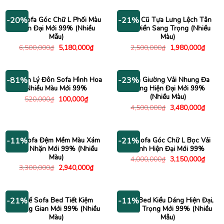
là:
tại
4,690,000₫.
3,500,000₫.
là:
1,980
Bộ Sofa Góc Chữ L Phối Màu
Sofa Cũ Tựa Lưng Lệch Tân
-20%
-21%
Hiện Đại Mới 99% (Nhiều
Cổ Điển Sang Trọng (Nhiều
Mẫu)
Màu)
Giá
Giá
Giá
Giá
6,500,000
₫
5,180,000
₫
2,500,000
₫
1,980,000
₫
gốc
hiện
gốc
hiện
là:
tại
là:
tại
6,500,000₫.
là:
2,500,000₫.
là:
5,180,000₫.
1,980
Thanh Lý Đôn Sofa Hình Hoa
Sofa Giường Vải Nhung Đa
-81%
-23%
Nhiều Màu Mới 99%
Năng Hiện Đại Mới 99%
(Nhiều Màu)
Giá
Giá
520,000
₫
100,000
₫
gốc
hiện
Giá
Giá
4,500,000
₫
3,480,000
₫
là:
tại
gốc
hiện
520,000₫.
là:
là:
tại
100,000₫.
4,500,000₫.
là:
3,480
Bộ Sofa Đệm Mềm Màu Xám
Bộ Sofa Góc Chữ L Bọc Vải
-11%
-21%
Nhã Nhặn Mới 99% (Nhiều
Xanh Hiện Đại Mới 99%
Màu)
Giá
Giá
4,000,000
₫
3,150,000
₫
gốc
hiện
Giá
Giá
3,300,000
₫
2,940,000
₫
là:
tại
gốc
hiện
4,000,000₫.
là:
là:
tại
3,150
3,300,000₫.
là:
2,940,000₫.
Ghế Sofa Bed Tiết Kiệm
Sofa Bed Kiểu Dáng Hiện Đại,
-21%
-11%
Không Gian Mới 99% (Nhiều
Sang Trọng Mới 99% (Nhiều
Màu)
Mẫu)