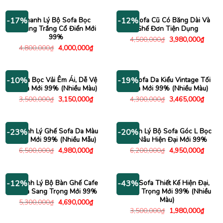
Thanh Lý Bộ Sofa Bọc
Bộ Sofa Cũ Có Băng Dài Và
-17%
-12%
Nhung Trắng Cổ Điển Mới
Ghế Đơn Tiện Dụng
99%
Giá
Giá
4,500,000
₫
3,980,000
₫
gốc
hiện
Giá
Giá
4,800,000
₫
4,000,000
₫
là:
tại
gốc
hiện
4,500,000₫.
là:
là:
tại
3,980
4,800,000₫.
là:
4,000,000₫.
Sofa Bọc Vải Êm Ái, Dễ Vệ
Bộ Sofa Da Kiểu Vintage Tối
-10%
-19%
Sinh Mới 99% (Nhiều Màu)
Giản Mới 99% (Nhiều Màu)
Giá
Giá
Giá
Giá
3,500,000
₫
3,150,000
₫
4,300,000
₫
3,465,000
₫
gốc
hiện
gốc
hiện
là:
tại
là:
tại
3,500,000₫.
là:
4,300,000₫.
là:
3,150,000₫.
3,465
Thanh Lý Ghế Sofa Da Màu
Thanh Lý Bộ Sofa Góc L Bọc
-23%
-20%
Đẹp Mới 99% (Nhiều Mẫu)
Da Nâu Hiện Đại Mới 99%
Giá
Giá
Giá
Giá
6,500,000
₫
4,980,000
₫
6,200,000
₫
4,950,000
₫
gốc
hiện
gốc
hiện
là:
tại
là:
tại
6,500,000₫.
là:
6,200,000₫.
là:
4,980,000₫.
4,950
Thanh Lý Bộ Bàn Ghế Cafe
Ghế Sofa Thiết Kế Hiện Đại,
-12%
-43%
Sofa Sang Trọng Mới 99%
Sang Trọng Mới 99% (Nhiều
Màu)
Giá
Giá
5,300,000
₫
4,690,000
₫
gốc
hiện
Giá
Giá
3,500,000
₫
1,980,000
₫
là:
tại
gốc
hiện
5,300,000₫.
là: