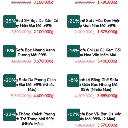
Giá
Giá
Giá
Giá
4,000,000
₫
3,150,000
₫
2,000,000
₫
1,790,000
₫
gốc
hiện
gốc
hiện
là:
tại
là:
tại
4,000,000₫.
là:
2,000,000₫.
là:
3,150,000₫.
1,790
Sofa Bed 2M Bọc Da Xám Có
Bộ Ghế Sofa Màu Đen Hiện
-25%
-21%
Tay Hiện Đại Mới 99%
Đại Gọn Nhẹ Mới 99%
Giá
Giá
Giá
Giá
2,800,000
₫
2,100,000
₫
2,000,000
₫
1,575,000
₫
gốc
hiện
gốc
hiện
là:
tại
là:
tại
2,800,000₫.
là:
2,000,000₫.
là:
2,100,000₫.
1,575
Bộ Sofa Bọc Nhung Xanh
Bộ Sofa Chi Lai Cũ Kèm Gối
-8%
-16%
Dương Mới 99%
Tựa Hoa Văn Mềm Mại
Giá
Giá
Giá
Giá
4,000,000
₫
3,670,000
₫
6,500,000
₫
5,480,000
₫
gốc
hiện
gốc
hiện
là:
tại
là:
tại
4,000,000₫.
là:
6,500,000₫.
là:
3,670,000₫.
5,480
Băng Sofa Da Phong Cách
Thanh Lý Băng Ghế Sofa
-20%
-8%
Hiện Đại Mới 99% (Nhiều
Thư Giãn Bọc Nhung Mới
Màu)
99% (Nhiều Màu)
Giá
Giá
Giá
Giá
5,500,000
₫
4,400,000
₫
4,200,000
₫
3,885,000
₫
gốc
hiện
gốc
hiện
là:
tại
là:
tại
5,500,000₫.
là:
4,200,000₫.
là:
4,400,000₫.
3,885
Sofa Phòng Khách Phong
Bộ Sofa Bọc Vải Bàn Đá Vân
-22%
-17%
Cách Trẻ Trung Mới 99%
Mây Mới 99% (2 Màu)
(Nhiều Mẫu)
Giá
Giá
4,300,000
₫
3,570,000
₫