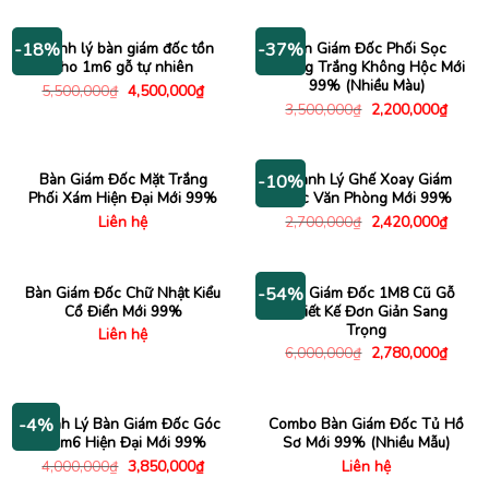
Thanh lý bàn giám đốc tồn
Bàn Giám Đốc Phối Sọc
-18%
-37%
kho 1m6 gỗ tự nhiên
Ngang Trắng Không Hộc Mới
99% (Nhiều Màu)
Giá
Giá
5,500,000
₫
4,500,000
₫
gốc
hiện
Giá
Giá
3,500,000
₫
2,200,000
₫
là:
tại
gốc
hiện
5,500,000₫.
là:
là:
tại
4,500,000₫.
3,500,000₫.
là:
2,200
Bàn Giám Đốc Mặt Trắng
Thanh Lý Ghế Xoay Giám
-10%
Phối Xám Hiện Đại Mới 99%
Đốc Văn Phòng Mới 99%
Giá
Giá
Liên hệ
2,700,000
₫
2,420,000
₫
gốc
hiện
là:
tại
2,700,000₫.
là:
2,420
Bàn Giám Đốc Chữ Nhật Kiểu
Bàn Giám Đốc 1M8 Cũ Gỗ
-54%
Cổ Điển Mới 99%
Thiết Kế Đơn Giản Sang
Trọng
Liên hệ
Giá
Giá
6,000,000
₫
2,780,000
₫
gốc
hiện
là:
tại
6,000,000₫.
là:
2,780
Thanh Lý Bàn Giám Đốc Góc
Combo Bàn Giám Đốc Tủ Hồ
-4%
L 1m6 Hiện Đại Mới 99%
Sơ Mới 99% (Nhiều Mẫu)
Giá
Giá
4,000,000
₫
3,850,000
₫
Liên hệ
gốc
hiện