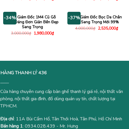
gốc
hiện
gốc
hiện
là:
tại
là:
tại
3,000,000₫.
là:
4,000,000₫.
là:
1,620,000₫.
1,980
Bàn Giám Đốc 1M4 Cũ Gỗ
Ghế Giám Đốc Bọc Da Chân
-34%
-37%
Kiểu Dáng Đơn Giản Bền Đẹp
Gỗ Sang Trọng Mới 99%
Sang Trọng
Giá
Giá
4,000,000
₫
2,535,000
₫
gốc
hiện
Giá
Giá
3,000,000
₫
1,980,000
₫
là:
tại
gốc
hiện
4,000,000₫.
là:
là:
tại
2,535
3,000,000₫.
là:
1,980,000₫.
HÀNG THANH LÝ 436
Cửa hàng chuyên cung cấp bàn ghế thanh lý giá rẻ, nội thất văn
phòng, nội thất gia đình, đồ dùng quán uy tín, chất lượng tại
TPHCM.
Địa chỉ
: 11A Bùi Cẩm Hổ, Tân Thới Hoà, Tân Phú, Hồ Chí Minh
Bán hàng 1
:
0934.028.439
- Mr. Hưng