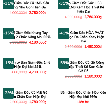
Bàn Giám Đốc Cũ 1M6 Kiểu
Bàn Giám Đốc Góc L Cũ
-31%
-31%
Dáng Nhỏ Gọn Hiện Đại
2Mx1M6 Kèm Hộc Thiết Kế
Hiện Đại
Giá
Giá
4,000,000
₫
2,780,000
₫
gốc
hiện
Giá
Giá
4,000,000
₫
2,780,000
₫
là:
tại
gốc
hiện
4,000,000₫.
là:
là:
tại
2,780,000₫.
4,000,000₫.
là:
2,780
Ghế Giám Đốc Khung Tay
Ghế Giám Đốc HÒA PHÁT
-16%
-41%
Vuông 2 Chức Năng Mới 99%
Cũ Bọc Da Chân Xoay Hiện
Đại
Giá
Giá
5,000,000
₫
4,180,000
₫
gốc
hiện
Giá
Giá
2,500,000
₫
1,480,000
₫
là:
tại
gốc
hiện
5,000,000₫.
là:
là:
tại
4,180,000₫.
2,500,000₫.
là:
1,480
Thanh Lý Bàn Giám Đốc 1m6
Bàn Giám Đốc Cũ Gỗ Công
-15%
-53%
Hiện Đại Mới 99%
Nghiệp Thiết Kế Đơn Giản
Giá Rẻ
Giá
Giá
5,000,000
₫
4,230,000
₫
gốc
hiện
Giá
Giá
2,500,000
₫
1,180,000
₫
là:
tại
gốc
hiện
5,000,000₫.
là:
là:
tại
4,230,000₫.
2,500,000₫.
là:
1,180
Bàn Giám Đốc Cũ Mặt Gỗ
Bàn Giám Đốc Chân Hộp Kiểu
-29%
Nâu Chân Đen Hiện Đại
Hiện Đại Mới 99%
Giá
Giá
2,500,000
₫
1,780,000
₫
Liên hệ
gốc
hiện
là:
tại