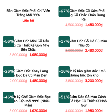
là:
tại
4,000,000₫.
là:
3,850,000₫.
Bàn Giám Đốc Phối Chỉ Viền
Bàn Giám Đốc Cũ Xám Phối
-67%
Trắng Mới 99%
Khung Gỗ Chắc Chắn Rộng
Rãi
Liên hệ
Giá
Giá
4,500,000
₫
1,480,000
₫
gốc
hiện
là:
tại
4,500,000₫.
là:
1,480
Bàn Giám Đốc Mini Gỗ Nâu
Bàn Giám Đốc Gỗ Đỏ Cũ Màu
-56%
-17%
Sáng Cũ Thiết Kế Gọn Nhẹ
Nâu đỏ
Bền Chắc
Giá
Giá
3,000,000
₫
2,480,000
₫
gốc
hiện
Giá
Giá
3,800,000
₫
1,680,000
₫
là:
tại
gốc
hiện
3,000,000₫.
là:
là:
tại
2,480
3,800,000₫.
là:
1,680,000₫.
Ghế Giám Đốc Xoay Lưng
Thanh lý bàn giám đốc 1m6
-26%
-16%
Cao Bọc Da Cũ Màu Đen
không hộc tồn kho
Giá
Giá
Giá
Giá
2,000,000
₫
1,480,000
₫
3,800,000
₫
3,200,000
₫
gốc
hiện
gốc
hiện
là:
tại
là:
tại
2,000,000₫.
là:
3,800,000₫.
là:
1,480,000₫.
3,200
Thanh Lý Ghế Giám Đốc Bọc
Bàn Giám Đốc Gỗ Màu Cánh
-46%
-51%
Da Cao Cấp Mới 99% (Nhiều
Gián Có Hộc Cũ Thiết Kế Nhỏ
Mẫu)
Gọn
Giá
Giá
Giá
Giá
3,000,000
₫
1,620,000
₫
4,000,000
₫
1,980,000
₫