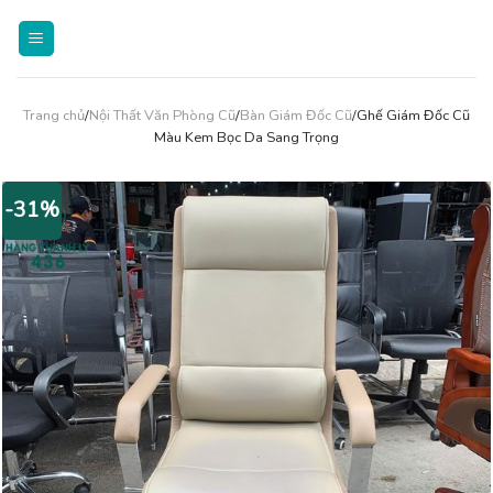
Skip
to
content
Trang chủ
/
Nội Thất Văn Phòng Cũ
/
Bàn Giám Đốc Cũ
/Ghế Giám Đốc Cũ
Màu Kem Bọc Da Sang Trọng
-31%