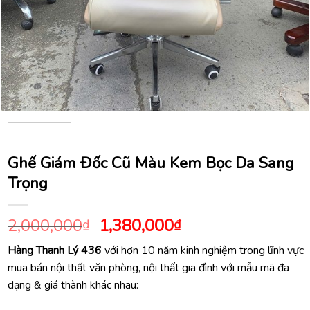
Ghế Giám Đốc Cũ Màu Kem Bọc Da Sang
Trọng
Giá
Giá
2,000,000
1,380,000
₫
₫
gốc
hiện
Hàng Thanh Lý 436
với hơn 10 năm kinh nghiệm trong lĩnh vực
là:
tại
mua bán nội thất văn phòng, nội thất gia đình với mẫu mã đa
2,000,000₫.
là:
dạng & giá thành khác nhau:
1,380,000₫.