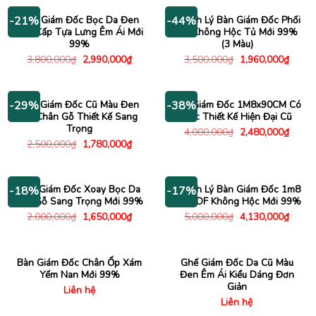
2,500,000₫.
là:
1,780,000₫.
Ghế Giám Đốc Bọc Da Đen
Thanh Lý Bàn Giám Đốc Phối
-21%
-44%
Cao Cấp Tựa Lưng Êm Ái Mới
Chỉ Không Hộc Tủ Mới 99%
99%
(3 Màu)
Giá
Giá
Giá
Giá
3,800,000
₫
2,990,000
₫
3,500,000
₫
1,960,000
₫
gốc
hiện
gốc
hiện
là:
tại
là:
tại
3,800,000₫.
là:
3,500,000₫.
là:
2,990,000₫.
1,960
Ghế Giám Đốc Cũ Màu Đen
Bàn Giám Đốc 1M8x90CM Có
-29%
-38%
Da Chân Gỗ Thiết Kế Sang
Hộc Thiết Kế Hiện Đại Cũ
Trọng
Giá
Giá
4,000,000
₫
2,480,000
₫
gốc
hiện
Giá
Giá
2,500,000
₫
1,780,000
₫
là:
tại
gốc
hiện
4,000,000₫.
là:
là:
tại
2,480
2,500,000₫.
là:
1,780,000₫.
Ghế Giám Đốc Xoay Bọc Da
Thanh Lý Bàn Giám Đốc 1m8
-18%
-17%
Tay Gỗ Sang Trọng Mới 99%
Gỗ MDF Không Hộc Mới 99%
Giá
Giá
Giá
Giá
2,000,000
₫
1,650,000
₫
5,000,000
₫
4,130,000
₫
gốc
hiện
gốc
hiện
là:
tại
là:
tại
2,000,000₫.
là:
5,000,000₫.
là:
1,650,000₫.
4,130
Bàn Giám Đốc Chân Ốp Xám
Ghế Giám Đốc Da Cũ Màu
Yếm Nan Mới 99%
Đen Êm Ái Kiểu Dáng Đơn
Giản
Liên hệ
Liên hệ