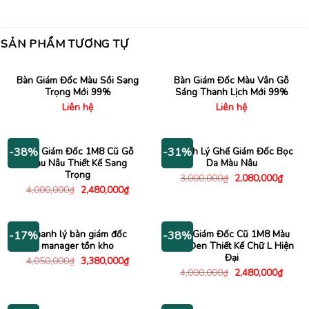
SẢN PHẨM TƯƠNG TỰ
Bàn Giám Đốc Màu Sồi Sang
Bàn Giám Đốc Màu Vân Gỗ
Trọng Mới 99%
Sáng Thanh Lịch Mới 99%
Liên hệ
Liên hệ
Bàn Giám Đốc 1M8 Cũ Gỗ
Thanh Lý Ghế Giám Đốc Bọc
-38%
-31%
Màu Nâu Thiết Kế Sang
Da Màu Nâu
Trọng
Giá
Giá
3,000,000
₫
2,080,000
₫
gốc
hiện
Giá
Giá
4,000,000
₫
2,480,000
₫
là:
tại
gốc
hiện
3,000,000₫.
là:
là:
tại
2,080
4,000,000₫.
là:
2,480,000₫.
Thanh lý bàn giám đốc
Bàn Giám Đốc Cũ 1M8 Màu
-17%
-38%
manager tồn kho
Nâu Đen Thiết Kế Chữ L Hiện
Đại
Giá
Giá
4,050,000
₫
3,380,000
₫
gốc
hiện
Giá
Giá
4,000,000
₫
2,480,000
₫
là:
tại
gốc
hiện
4,050,000₫.
là:
là:
tại
3,380,000₫.
4,000,000₫.
là:
2,480