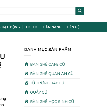
HOẠT ĐỘNG
TIKTOK
CẨM NANG
LIÊN HỆ
DANH MỤC SẢN PHẨM
àU
ễ
BÀN GHẾ CAFE CŨ
BÀN GHẾ QUÁN ĂN CŨ
TỦ TRƯNG BÀY CŨ
QUẦY CŨ
rong
BÀN GHẾ HỌC SINH CŨ
ình