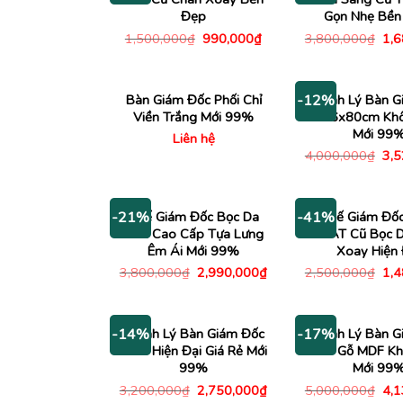
Đẹp
Gọn Nhẹ Bền
Giá
Giá
Giá
1,500,000
₫
990,000
₫
3,800,000
₫
1,
gốc
hiện
gố
là:
tại
là:
1,500,000₫.
là:
3,8
990,000₫.
Bàn Giám Đốc Phối Chỉ
Thanh Lý Bàn G
-12%
Viền Trắng Mới 99%
1m6x80cm Khô
Mới 99
Liên hệ
Giá
4,000,000
₫
3,
gố
là:
4,0
Ghế Giám Đốc Bọc Da
Ghế Giám Đố
-21%
-41%
Đen Cao Cấp Tựa Lưng
PHÁT Cũ Bọc 
Êm Ái Mới 99%
Xoay Hiện 
Giá
Giá
Giá
3,800,000
₫
2,990,000
₫
2,500,000
₫
1,
gốc
hiện
gố
là:
tại
là:
3,800,000₫.
là:
2,5
2,990,000₫.
Thanh Lý Bàn Giám Đốc
Thanh Lý Bàn G
-14%
-17%
1m4 Hiện Đại Giá Rẻ Mới
1m8 Gỗ MDF K
99%
Mới 99
Giá
Giá
Giá
3,200,000
₫
2,750,000
₫
5,000,000
₫
4,
gốc
hiện
gố