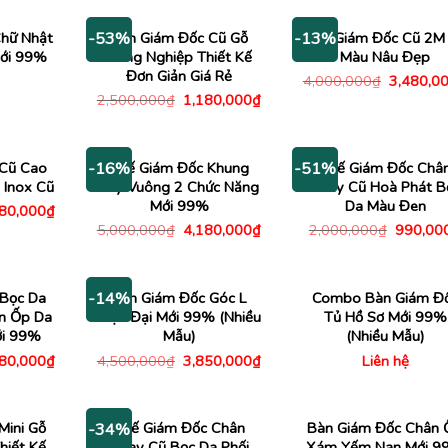
hữ Nhật
Bàn Giám Đốc Cũ Gỗ
Bàn Giám Đốc Cũ 2M
-53%
-13%
Mới 99%
Công Nghiệp Thiết Kế
Màu Nâu Đẹp
Đơn Giản Giá Rẻ
Giá
4,000,000
₫
3,480,0
gốc
Giá
Giá
2,500,000
₫
1,180,000
₫
là:
gốc
hiện
4,000,00
là:
tại
2,500,000₫.
là:
1,180,000₫.
 Cũ Cao
Ghế Giám Đốc Khung
Ghế Giám Đốc Châ
-16%
-51%
 Inox Cũ
Tay Vuông 2 Chức Năng
Xoay Cũ Hoà Phát B
Mới 99%
Da Màu Đen
Giá
480,000
₫
c
hiện
Giá
Giá
Giá
5,000,000
₫
4,180,000
₫
2,000,000
₫
990,00
tại
gốc
hiện
gốc
00,000₫.
là:
là:
tại
là:
1,480,000₫.
5,000,000₫.
là:
2,000,0
4,180,000₫.
Bọc Da
Bàn Giám Đốc Góc L
Combo Bàn Giám Đ
-14%
n Ốp Da
Hiện Đại Mới 99% (Nhiều
Tủ Hồ Sơ Mới 99%
ới 99%
Mẫu)
(Nhiều Mẫu)
Giá
Giá
Giá
980,000
₫
4,500,000
₫
3,850,000
₫
Liên hệ
c
hiện
gốc
hiện
tại
là:
tại
00,000₫.
là:
4,500,000₫.
là:
1,980,000₫.
3,850,000₫.
Mini Gỗ
Ghế Giám Đốc Chân
Bàn Giám Đốc Chân 
-34%
hiết Kế
Xoay Cũ Bọc Da Phối
Xám Yếm Nan Mới 9