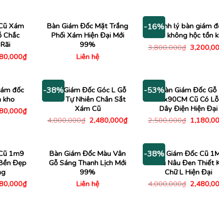
3,000,00
tại
là:
tại
00,000₫.
là:
4,000,000₫.
là:
4,130,000₫.
2,535,000₫.
 Cũ Xám
Bàn Giám Đốc Mặt Trắng
Thanh lý bàn giám đ
-16%
ỗ Chắc
Phối Xám Hiện Đại Mới
1m6 không hộc tồn 
Rãi
99%
Giá
3,800,000
₫
3,200,0
gốc
Giá
480,000
₫
Liên hệ
là:
c
hiện
3,800,00
tại
00,000₫.
là:
1,480,000₫.
iám đốc
Bàn Giám Đốc Góc L Gỗ
Bàn Giám Đốc Gỗ
-38%
-53%
 kho
Màu Tự Nhiên Chân Sắt
1M8x90CM Cũ Có Lỗ
Xám Cũ
Dây Điện Hiện Đại
Giá
380,000
₫
c
hiện
Giá
Giá
Giá
4,000,000
₫
2,480,000
₫
2,500,000
₫
1,180,0
tại
gốc
hiện
gốc
50,000₫.
là:
là:
tại
là:
3,380,000₫.
4,000,000₫.
là:
2,500,00
2,480,000₫.
 Cũ 1m9
Bàn Giám Đốc Màu Vân
Bàn Giám Đốc Cũ 1
-38%
Bền Đẹp
Gỗ Sáng Thanh Lịch Mới
Màu Nâu Đen Thiết 
ng
99%
Chữ L Hiện Đại
Giá
Giá
980,000
₫
Liên hệ
4,000,000
₫
2,480,0
c
hiện
gốc
tại
là:
00,000₫.
là:
4,000,00
2,980,000₫.