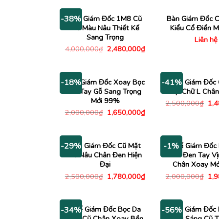
Bàn Giám Đốc 1M8 Cũ
Bàn Giám Đốc C
-38%
Gỗ Màu Nâu Thiết Kế
Kiểu Cổ Điển 
Sang Trọng
Liên hệ
Giá
Giá
4,000,000
₫
2,480,000
₫
gốc
hiện
là:
tại
4,000,000₫.
là:
2,480,000₫.
Ghế Giám Đốc Xoay Bọc
Bàn Giám Đốc
-18%
-41%
Da Tay Gỗ Sang Trọng
Cấp Chữ L Chân
Mới 99%
Giá
2,500,000
₫
1,
gố
Giá
Giá
2,000,000
₫
1,650,000
₫
là:
gốc
hiện
2,5
là:
tại
2,000,000₫.
là:
1,650,000₫.
Bàn Giám Đốc Cũ Mặt
Ghế Giám Đốc 
-29%
-1%
Gỗ Nâu Chân Đen Hiện
Màu Đen Tay Vị
Đại
Chân Xoay M
Giá
Giá
Giá
2,500,000
₫
1,780,000
₫
2,000,000
₫
1,
gốc
hiện
gố
là:
tại
là:
2,500,000₫.
là:
2,0
1,780,000₫.
Ghế Giám Đốc Bọc Da
Bàn Giám Đốc 
-34%
-56%
Đen Cũ Chân Xoay Bền
Nâu Sáng Cũ T