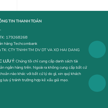
ÔNG TIN THANH TOÁN
TK: 179268268
n hàng Techcombank
ủ TK: CTY TNHH TM DV DT VA XD HAI DANG
C LƯU Ý
: Chúng tôi chỉ cung cấp danh sách tài
ản ngân hàng trên. Ngoài ra không cung cấp bất cứ
 khoản nào khác với bất cứ lý do gì, xin quý khách
g lưu ý tránh trường hợp kẻ xấu giả mạo.