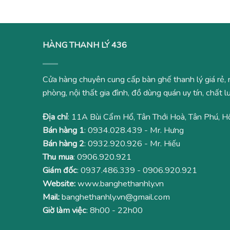
HÀNG THANH LÝ 436
Cửa hàng chuyên cung cấp bàn ghế thanh lý giá rẻ, 
phòng, nội thất gia đình, đồ dùng quán uy tín, chất
Địa chỉ
: 11A Bùi Cẩm Hổ, Tân Thới Hoà, Tân Phú, H
Bán hàng 1
:
0934.028.439
- Mr. Hưng
Bán hàng 2
:
0932.920.926
- Mr. Hiếu
Thu mua
:
0906.920.921
Giám đốc
:
0937.486.339
-
0906.920.921
Website:
www.banghethanhly.vn
Mail:
banghethanhly.vn@gmail.com
Giờ làm việc
: 8h00 - 22h00