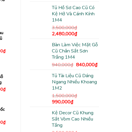
gốc
hiện
Tủ Hồ Sơ Cao Cũ Có
là:
tại
Kệ Hở Và Cánh Kính
3,500,000₫.
là:
1M4
2,480,000₫.
3,500,000
₫
àu
Giá
Giá
2,480,000
₫
ũ
gốc
hiện
Bàn Làm Việc Mặt Gỗ
là:
tại
Cũ Chân Sắt Sơn
Giá
00
₫
3,500,000₫.
là:
hiện
Trắng 1M4
2,480,000₫.
tại
0₫.
là:
Giá
Giá
940,000
₫
840,000
₫
1,980,000₫.
gốc
hiện
Tủ Tài Liệu Cũ Dáng
là:
tại
Gỗ
Ngang Nhiều Khoang
g
940,000₫.
là:
1M2
840,000₫.
Giá
00
₫
hiện
1,500,000
₫
tại
Giá
Giá
0₫.
là:
990,000
₫
2,280,000₫.
gốc
hiện
Đốc
Kệ Decor Cũ Khung
là:
tại
Sắt Vòm Cao Nhiều
1,500,000₫.
là:
Giá
00
₫
Tầng
hiện
990,000₫.
tại