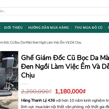
GIỚI THIỆU
HƯỚNG DẪN MUA HÀNG
THU MUA ĐỒ CŨ
ám Đốc Cũ Bọc Da MàU Đen Ngồi Làm Việc Êm Và Dễ Chịu
Ghế Giám Đốc Cũ Bọc Da M
Đen Ngồi Làm Việc Êm Và D
Chịu
Giá
Giá
2,200,000
1,180,000
₫
₫
gốc
hiện
Hàng Thanh Lý 436
với hơn 10 năm kinh nghiệm t
là:
tại
lĩnh vực mua bán nội thất văn phòng, nội thất gia đ
2,200,000₫.
là: