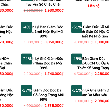
 Chắc
Tay Vịn Gỗ Chắc Chắn
Liên hệ
Giá
Giá
Giá
680,000
₫
3,000,000
₫
1,980,000
₫
c
hiện
gốc
hiện
tại
là:
tại
00,000₫.
là:
3,000,000₫.
là:
1,680,000₫.
1,980,000₫.
iám Đốc
Thanh Lý Bàn Giám Đốc
Bàn Giám Đốc Gỗ M
-4%
-51%
ng Hộc
Góc L 1m6 Hiện Đại Mới
Cánh Gián Có Hộc C
%
99%
Thiết Kế Nhỏ Gọn
Giá
Giá
Giá
Giá
520,000
₫
4,000,000
₫
3,850,000
₫
4,000,000
₫
1,980,0
c
hiện
gốc
hiện
gốc
tại
là:
tại
là:
00,000₫.
là:
4,000,000₫.
là:
4,000,00
3,520,000₫.
3,850,000₫.
c HÒA
Thanh Lý Ghế Giám Đốc
Bàn Giám Đốc
-21%
-49%
Da Chân
Chân Nhựa Bọc Da Mới
1M6x80CM Cũ Ốp 
Đại
99%
Thiết Kế Sang Trọn
Giá
Giá
Giá
Giá
480,000
₫
2,200,000
₫
1,740,000
₫
4,500,000
₫
2,280,0
c
hiện
gốc
hiện
gốc
tại
là:
tại
là:
00,000₫.
là:
2,200,000₫.
là:
4,500,00
1,480,000₫.
1,740,000₫.
iám Đốc
Ghế Giám Đốc Bọc Da
Thanh Lý Ghế Giám 
-37%
-31%
hông Hộc
Chân Gỗ Sang Trọng Mới
Bọc Da Màu Nâu
%
99%
Giá
3,000,000
₫
2,080,0
gốc
Giá
Giá
Giá
130,000
₫
4,000,000
₫
2,535,000
₫
là:
c
hiện
gốc
hiện