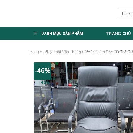
Skip
to
Tìm
kiếm:
content
DANH MỤC SẢN PHẨM
TRANG CHỦ
Trang chủ
/
Nội Thất Văn Phòng Cũ
/
Bàn Giám Đốc Cũ
/Ghế Gi
-46%