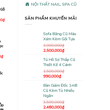
NỘI THẤT NAIL, SPA CŨ
 Gỗ
SẢN PHẨM KHUYẾN MÃI
Giá
00
₫
hiện
tại
0₫.
là:
3,480,000₫.
Sofa Băng Cũ Màu
Xám Kèm Gối Tựa
n
3,000,000
₫
ọc
Giá
Giá
2,500,000
₫
gốc
hiện
Giá
0
₫
Tủ Hồ Sơ Thấp Cũ
hiện
là:
tại
tại
Thiết Kế 4 Cánh
3,000,000₫.
là:
00₫.
là:
990,000₫.
2,500,000₫.
1,500,000
₫
ốc
Giá
Giá
990,000
₫
gốc
hiện
Bàn Giám Đốc 1m8
là:
tại
Cũ Kèm Tủ Nhiều
1,500,000₫.
là:
Ngăn
990,000₫.
3,500,000
₫
Ốp
Giá
Giá
2,480,000
₫
9%