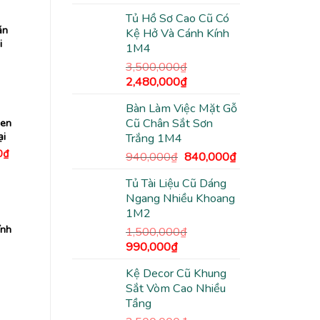
tại
gốc
hiện
0₫.
là:
Tủ Hồ Sơ Cao Cũ Có
là:
tại
1,470,000₫.
ăn
Kệ Hở Và Cánh Kính
3,500,000₫.
là:
i
1M4
2,480,000₫.
3,500,000
₫
Giá
Giá
2,480,000
₫
gốc
hiện
Bàn Làm Việc Mặt Gỗ
là:
tại
Cũ Chân Sắt Sơn
Đen
3,500,000₫.
là:
ại
Trắng 1M4
2,480,000₫.
Giá
0
₫
Giá
Giá
940,000
₫
840,000
₫
hiện
gốc
hiện
tại
Tủ Tài Liệu Cũ Dáng
00₫.
là:
là:
tại
590,000₫.
Ngang Nhiều Khoang
940,000₫.
là:
1M2
840,000₫.
ính
1,500,000
₫
Giá
Giá
990,000
₫
gốc
hiện
Kệ Decor Cũ Khung
là:
tại
Sắt Vòm Cao Nhiều
1,500,000₫.
là:
Tầng
990,000₫.