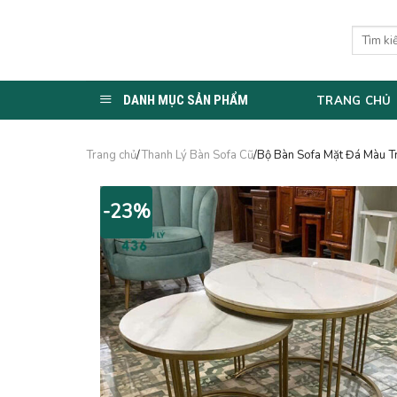
Skip
to
Tìm
kiếm:
content
DANH MỤC SẢN PHẨM
TRANG CHỦ
Trang chủ
/
Thanh Lý Bàn Sofa Cũ
/Bộ Bàn Sofa Mặt Đá Màu T
-23%