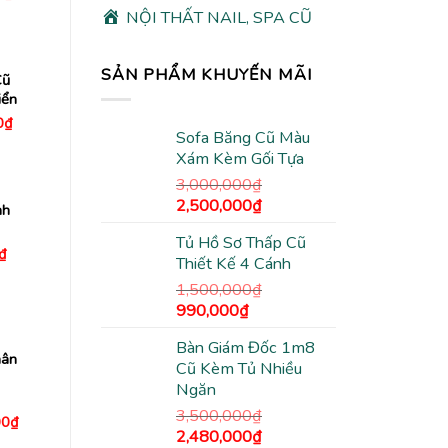
hiện
NỘI THẤT NAIL, SPA CŨ
tại
00₫.
là:
790,000₫.
SẢN PHẨM KHUYẾN MÃI
Cũ
iển
Giá
0
₫
hiện
Sofa Băng Cũ Màu
tại
Xám Kèm Gối Tựa
00₫.
là:
490,000₫.
3,000,000
₫
Giá
Giá
2,500,000
₫
nh
gốc
hiện
Tủ Hồ Sơ Thấp Cũ
là:
tại
Giá
₫
Thiết Kế 4 Cánh
hiện
3,000,000₫.
là:
tại
2,500,000₫.
1,500,000
₫
₫.
là:
490,000₫.
Giá
Giá
990,000
₫
gốc
hiện
Bàn Giám Đốc 1m8
là:
tại
hân
Cũ Kèm Tủ Nhiều
1,500,000₫.
là:
Ngăn
990,000₫.
3,500,000
₫
Giá
00
₫
Giá
Giá
hiện
2,480,000
₫