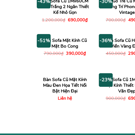
Bàn Sofa Cũ 1Mx60CM
Bàn Gỗ Tre Cũ 
-43%
-30%
Màu Trắng 2 Ngăn Thiết
Trang Trí Pho
Kế Nhỏ Gọn
Vintage
Giá
Giá
Giá
1,200,000
₫
690,000
₫
700,000
₫
49
gốc
hiện
gố
là:
tại
là:
1,200,000₫.
là:
700
690,000₫.
Bàn Sofa Mặt Kính Cũ
Bàn Sofa Cũ H
-51%
-36%
Mặt Bo Cong
Viền Vàng 
Giá
Giá
Giá
790,000
₫
390,000
₫
450,000
₫
29
gốc
hiện
gố
là:
tại
là:
790,000₫.
là:
450
390,000₫.
Bàn Sofa Cũ Mặt Kính
Bàn Sofa Cũ 
-23%
Màu Đen Họa Tiết Nổi
Mặt Kính Thiết
Bật Hiện Đại
Văn Đẹ
Giá
Liên hệ
900,000
₫
69
gố
là:
900