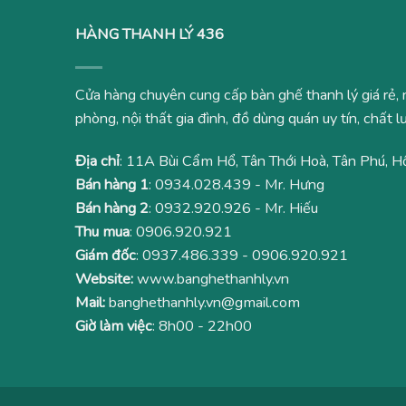
HÀNG THANH LÝ 436
Cửa hàng chuyên cung cấp bàn ghế thanh lý giá rẻ, 
phòng, nội thất gia đình, đồ dùng quán uy tín, chất
Địa chỉ
: 11A Bùi Cẩm Hổ, Tân Thới Hoà, Tân Phú, H
Bán hàng 1
:
0934.028.439
- Mr. Hưng
Bán hàng 2
:
0932.920.926
- Mr. Hiếu
Thu mua
:
0906.920.921
Giám đốc
:
0937.486.339
-
0906.920.921
Website:
www.banghethanhly.vn
Mail:
banghethanhly.vn@gmail.com
Giờ làm việc
: 8h00 - 22h00