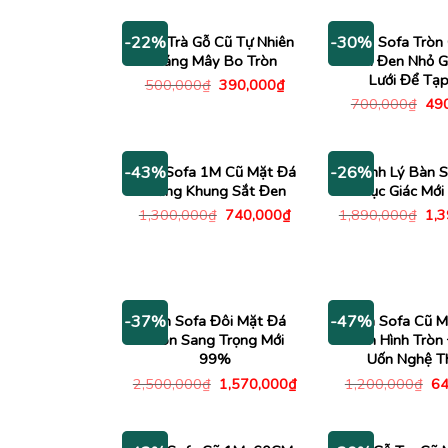
Bàn Trà Gỗ Cũ Tự Nhiên
Bàn Sofa Tròn
-22%
-30%
Dáng Mây Bo Tròn
Kính Đen Nhỏ 
Lưới Để Tạp
Giá
Giá
500,000
₫
390,000
₫
gốc
hiện
Giá
700,000
₫
49
là:
tại
gố
500,000₫.
là:
là:
390,000₫.
700
Bàn Sofa 1M Cũ Mặt Đá
Thanh Lý Bàn S
-43%
-26%
Trắng Khung Sắt Đen
Lục Giác Mớ
Giá
Giá
Giá
1,300,000
₫
740,000
₫
1,890,000
₫
1,
gốc
hiện
gố
là:
tại
là:
1,300,000₫.
là:
1,8
740,000₫.
Bàn Sofa Đôi Mặt Đá
Bàn Sofa Cũ M
-37%
-47%
Tròn Sang Trọng Mới
Đen Hình Tròn
99%
Uốn Nghệ T
Giá
Giá
Gi
2,500,000
₫
1,570,000
₫
1,200,000
₫
64
gốc
hiện
gố
là:
tại
là:
2,500,000₫.
là:
1,
1,570,000₫.