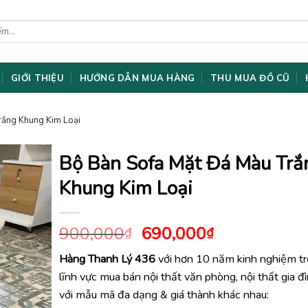
GIỚI THIỆU
HƯỚNG DẪN MUA HÀNG
THU MUA ĐỒ CŨ
rắng Khung Kim Loại
Bộ Bàn Sofa Mặt Đá Màu Trắ
Khung Kim Loại
Giá
Giá
900,000
690,000
₫
₫
gốc
hiện
Hàng Thanh Lý 436
với hơn 10 năm kinh nghiệm t
là:
tại
lĩnh vực mua bán nội thất văn phòng, nội thất gia đ
900,000₫.
là:
690,000₫.
với mẫu mã đa dạng & giá thành khác nhau: