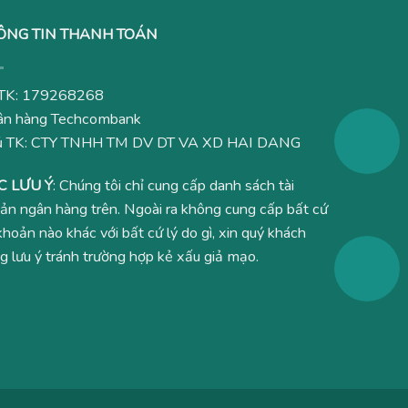
ÔNG TIN THANH TOÁN
TK: 179268268
n hàng Techcombank
ủ TK: CTY TNHH TM DV DT VA XD HAI DANG
C LƯU Ý
: Chúng tôi chỉ cung cấp danh sách tài
ản ngân hàng trên. Ngoài ra không cung cấp bất cứ
 khoản nào khác với bất cứ lý do gì, xin quý khách
g lưu ý tránh trường hợp kẻ xấu giả mạo.