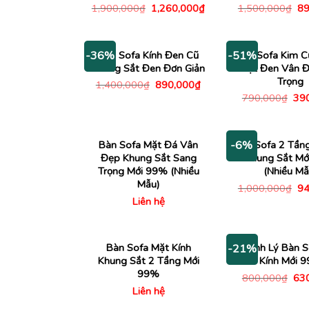
Giá
Giá
Gi
1,900,000
₫
1,260,000
₫
1,500,000
₫
89
gốc
hiện
gố
là:
tại
là:
1,900,000₫.
là:
1,
1,260,000₫.
Bàn Sofa Kính Đen Cũ
Bàn Sofa Kim C
-36%
-51%
Khung Sắt Đen Đơn Giản
Mặt Đen Vân 
Trọng
Giá
Giá
1,400,000
₫
890,000
₫
gốc
hiện
Giá
790,000
₫
39
là:
tại
gố
1,400,000₫.
là:
là:
890,000₫.
790
Bàn Sofa Mặt Đá Vân
Bàn Sofa 2 Tần
-6%
Đẹp Khung Sắt Sang
Khung Sắt M
Trọng Mới 99% (Nhiều
(Nhiều Mẫ
Mẫu)
Gi
1,000,000
₫
94
gố
Liên hệ
là:
1,
Bàn Sofa Mặt Kính
Thanh Lý Bàn S
-21%
Khung Sắt 2 Tầng Mới
Kính Mới 
99%
Giá
800,000
₫
63
gố
Liên hệ
là:
800