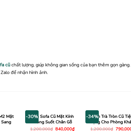
fa cũ
chất lượng, giúp không gian sống của bạn thêm gọn gàng.
Zalo để nhận hình ảnh.
1M2 Mặt
Bàn Sofa Cũ Mặt Kính
Bàn Trà Tròn Cũ Tiệ
-30%
-34%
 Sang
Trong Suốt Chân Gỗ
Dụng Cho Phòng Khá
Giá
Giá
Giá
1,200,000
₫
840,000
₫
1,200,000
₫
790,00