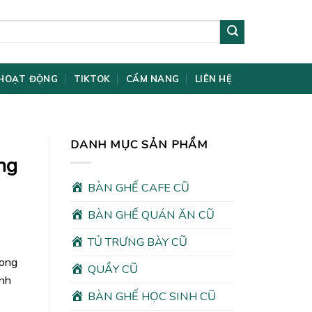
HOẠT ĐỘNG
TIKTOK
CẨM NANG
LIÊN HỆ
DANH MỤC SẢN PHẨM
ng
BÀN GHẾ CAFE CŨ
BÀN GHẾ QUÁN ĂN CŨ
TỦ TRƯNG BÀY CŨ
rong
QUẦY CŨ
ình
BÀN GHẾ HỌC SINH CŨ