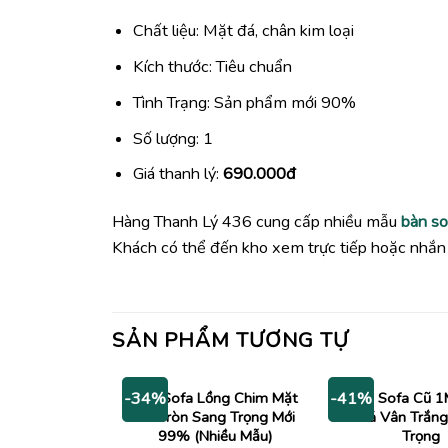
Chất liệu: Mặt đá, chân kim loại
Kích thước: Tiêu chuẩn
Tình Trạng: Sản phẩm mới 90%
Số lượng: 1
Giá thanh lý:
690.000đ
Hàng Thanh Lý 436 cung cấp nhiều mẫu
bàn so
Khách có thể đến kho xem trực tiếp hoặc nhắn 
SẢN PHẨM TƯƠNG TỰ
Bàn Sofa Lồng Chim Mặt
Bàn Sofa Cũ 
-34%
-41%
Đá Tròn Sang Trọng Mới
Đá Vân Trắng
99% (Nhiều Mẫu)
Trọng