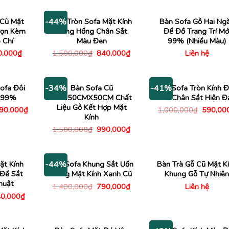
là:
tại
là:
630,000₫.
790,000₫.
là:
1,780,00
490,000₫.
 Cũ Mặt
Bàn Tròn Sofa Mặt Kính
Bàn Sofa Gỗ Hai Ng
-44%
Gọn Kèm
Vàng Hồng Chân Sắt
Để Đồ Trang Trí Mớ
 Chí
Màu Đen
99% (Nhiều Màu)
Giá
Giá
Giá
0,000
₫
1,500,000
₫
840,000
₫
Liên hệ
c
hiện
gốc
hiện
tại
là:
tại
,000₫.
là:
1,500,000₫.
là:
490,000₫.
840,000₫.
ofa Đôi
Bàn Sofa Cũ
Bàn Sofa Tròn Kính 
-34%
-41%
i 99%
1MX50CMX50CM Chất
Cũ Chân Sắt Hiện Đ
Liệu Gỗ Kết Hợp Mặt
Giá
Giá
390,000
₫
1,000,000
₫
590,00
c
hiện
gốc
Kính
tại
là:
Giá
Giá
1,500,000
₫
990,000
₫
90,000₫.
là:
1,000,0
gốc
hiện
1,390,000₫.
là:
tại
1,500,000₫.
là:
990,000₫.
ặt Kính
Bàn Sofa Khung Sắt Uốn
Bàn Trà Gỗ Cũ Mặt K
-44%
 Đế Sắt
Cong Mặt Kính Xanh Cũ
Khung Gỗ Tự Nhiên
huật
Giá
Giá
1,400,000
₫
790,000
₫
Liên hệ
gốc
hiện
á
Giá
0,000
₫
là:
tại
c
hiện
1,400,000₫.
là:
tại
790,000₫.
200,000₫.
là:
640,000₫.