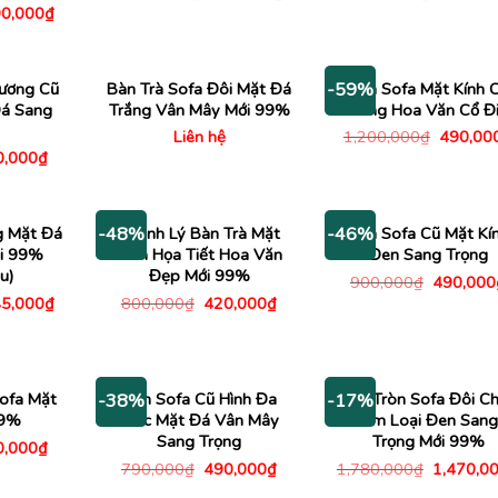
gốc
hiện
gốc
á
Giá
0,000
₫
là:
tại
là:
c
hiện
1,200,000₫.
là:
1,200,0
tại
840,000₫.
500,000₫.
là:
890,000₫.
ương Cũ
Bàn Trà Sofa Đôi Mặt Đá
Bàn Sofa Mặt Kính 
-59%
Đá Sang
Trắng Vân Mây Mới 99%
Khung Hoa Văn Cổ Đ
Giá
Liên hệ
1,200,000
₫
490,00
gốc
Giá
0,000
₫
là:
c
hiện
1,200,0
tại
,000₫.
là:
390,000₫.
g Mặt Đá
Thanh Lý Bàn Trà Mặt
Bàn Sofa Cũ Mặt Kí
-48%
-46%
ới 99%
Kính Họa Tiết Hoa Văn
Đen Sang Trọng
u)
Đẹp Mới 99%
Giá
900,000
₫
490,000
gốc
á
Giá
Giá
Giá
5,000
₫
800,000
₫
420,000
₫
là:
c
hiện
gốc
hiện
900,000
tại
là:
tại
000,000₫.
là:
800,000₫.
là:
945,000₫.
420,000₫.
ofa Mặt
Bàn Sofa Cũ Hình Đa
Bàn Tròn Sofa Đôi C
-38%
-17%
99%
Giác Mặt Đá Vân Mây
Kim Loại Đen Sang
Sang Trọng
Trọng Mới 99%
Giá
0,000
₫
c
hiện
Giá
Giá
Giá
790,000
₫
490,000
₫
1,780,000
₫
1,470,0
tại
gốc
hiện
gốc
,000₫.
là: