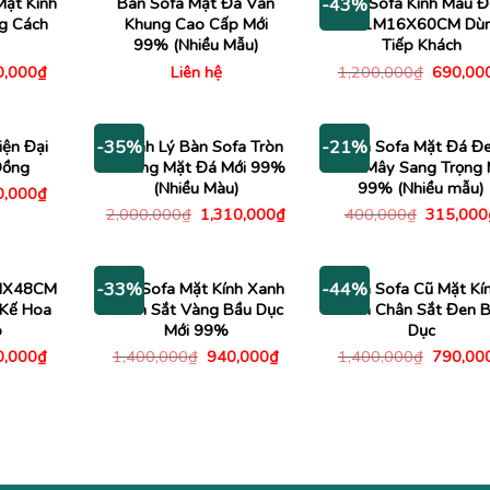
Mặt Kính
Bàn Sofa Mặt Đá Vân
Bàn Sofa Kính Màu 
-43%
ng Cách
Khung Cao Cấp Mới
Cũ 1M16X60CM Dù
99% (Nhiều Mẫu)
Tiếp Khách
Giá
Giá
0,000
₫
Liên hệ
1,200,000
₫
690,00
c
hiện
gốc
tại
là:
,000₫.
là:
1,200,0
490,000₫.
iện Đại
Thanh Lý Bàn Sofa Tròn
Bàn Sofa Mặt Đá Đ
-35%
-21%
Đồng
2 Tầng Mặt Đá Mới 99%
Vân Mây Sang Trọng 
(Nhiều Màu)
99% (Nhiều mẫu)
Giá
0,000
₫
c
hiện
Giá
Giá
Giá
2,000,000
₫
1,310,000
₫
400,000
₫
315,000
tại
gốc
hiện
gốc
,000₫.
là:
là:
tại
là:
290,000₫.
2,000,000₫.
là:
400,000
1,310,000₫.
1MX48CM
Bàn Sofa Mặt Kính Xanh
Bàn Sofa Cũ Mặt Kí
-33%
-44%
 Kế Hoa
Chân Sắt Vàng Bầu Dục
Xanh Chân Sắt Đen 
p
Mới 99%
Dục
Giá
Giá
Giá
Giá
0,000
₫
1,400,000
₫
940,000
₫
1,400,000
₫
790,00
c
hiện
gốc
hiện
gốc
tại
là:
tại
là:
,000₫.
là:
1,400,000₫.
là:
1,400,0
690,000₫.
940,000₫.