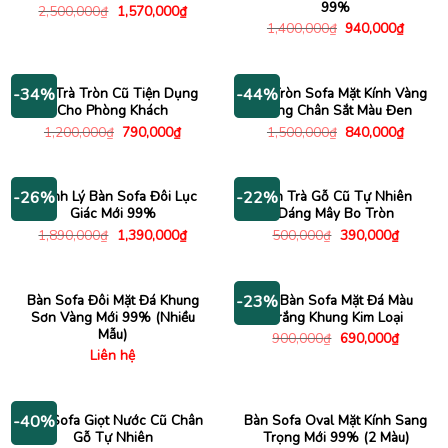
99%
Giá
Giá
2,500,000
₫
1,570,000
₫
gốc
hiện
Giá
Giá
1,400,000
₫
940,000
₫
là:
tại
gốc
hiện
2,500,000₫.
là:
là:
tại
1,570,000₫.
1,400,000₫.
là:
940,00
Bàn Trà Tròn Cũ Tiện Dụng
Bàn Tròn Sofa Mặt Kính Vàng
-34%
-44%
Cho Phòng Khách
Hồng Chân Sắt Màu Đen
Giá
Giá
Giá
Giá
1,200,000
₫
790,000
₫
1,500,000
₫
840,000
₫
gốc
hiện
gốc
hiện
là:
tại
là:
tại
1,200,000₫.
là:
1,500,000₫.
là:
790,000₫.
840,00
Thanh Lý Bàn Sofa Đôi Lục
Bàn Trà Gỗ Cũ Tự Nhiên
-26%
-22%
Giác Mới 99%
Dáng Mây Bo Tròn
Giá
Giá
Giá
Giá
1,890,000
₫
1,390,000
₫
500,000
₫
390,000
₫
gốc
hiện
gốc
hiện
là:
tại
là:
tại
1,890,000₫.
là:
500,000₫.
là:
1,390,000₫.
390,000
Bàn Sofa Đôi Mặt Đá Khung
Bộ Bàn Sofa Mặt Đá Màu
-23%
Sơn Vàng Mới 99% (Nhiều
Trắng Khung Kim Loại
Mẫu)
Giá
Giá
900,000
₫
690,000
₫
gốc
hiện
Liên hệ
là:
tại
900,000₫.
là:
690,000
Bàn Sofa Giọt Nước Cũ Chân
Bàn Sofa Oval Mặt Kính Sang
-40%
Gỗ Tự Nhiên
Trọng Mới 99% (2 Màu)