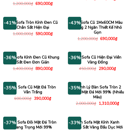
gốc
hiện
Giá
Giá
1,200,000
₫
690,000
₫
là:
tại
gốc
hiện
800,000₫.
là:
là:
tại
630,000
1,200,000₫.
là:
690,000₫.
Bàn Sofa Tròn Kính Đen Cũ
Bàn Sofa Cũ 1Mx60CM Màu
-41%
-43%
Chân Sắt Hiện Đại
Trắng 2 Ngăn Thiết Kế Nhỏ
Gọn
Giá
Giá
1,000,000
₫
590,000
₫
gốc
hiện
Giá
Giá
1,200,000
₫
690,000
₫
là:
tại
gốc
hiện
1,000,000₫.
là:
là:
tại
590,000₫.
1,200,000₫.
là:
690,00
Bàn Sofa Kính Đen Cũ Khung
Bàn Sofa Cũ Hiện Đại Viền
-36%
-36%
Sắt Đen Đơn Giản
Vàng Đồng
Giá
Giá
Giá
Giá
1,400,000
₫
890,000
₫
450,000
₫
290,000
₫
gốc
hiện
gốc
hiện
là:
tại
là:
tại
1,400,000₫.
là:
450,000₫.
là:
890,000₫.
290,000
Bàn Sofa Cũ Mặt Đá Tròn
Thanh Lý Bàn Sofa Tròn 2
-35%
-35%
Vân Trắng
Tầng Mặt Đá Mới 99% (Nhiều
Màu)
Giá
Giá
600,000
₫
390,000
₫
gốc
hiện
Giá
Giá
2,000,000
₫
1,310,000
₫
là:
tại
gốc
hiện
600,000₫.
là:
là:
tại
390,000₫.
2,000,000₫.
là:
1,310
Bàn Sofa Đôi Mặt Đá Tròn
Bàn Sofa Mặt Kính Xanh
-37%
-33%
Sang Trọng Mới 99%
Chân Sắt Vàng Bầu Dục Mới