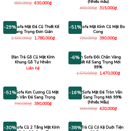
(Nhiều mẫu)
Giá
Giá
800,000
₫
630,000
₫
gốc
hiện
Giá
Giá
400,000
₫
315,000
₫
là:
tại
gốc
hiện
800,000₫.
là:
là:
tại
630,000₫.
400,000₫.
là:
315,000
Bàn Sofa Mặt Đá Cũ Thiết Kế
Bàn Sofa Mặt Kính Cũ Mặt Bo
-29%
-51%
Sang Trọng Đơn Giản
Cong
Giá
Giá
Giá
Giá
2,500,000
₫
1,780,000
₫
790,000
₫
390,000
₫
gốc
hiện
gốc
hiện
là:
tại
là:
tại
2,500,000₫.
là:
790,000₫.
là:
1,780,000₫.
390,000
Bàn Trà Gỗ Cũ Mặt Kính
Bàn Sofa Đôi Chân Vàng
-6%
Khung Gỗ Tự Nhiên
Thiết Kế Sang Trọng Mới
99%
Liên hệ
Giá
Giá
1,570,000
₫
1,470,000
₫
gốc
hiện
là:
tại
1,570,000₫.
là:
1,470
Bàn Sofa Kim Cương Cũ Mặt
Bàn Sofa Mặt Đá Tròn Vân
-51%
-16%
Đen Vân Đá Sang Trọng
Mây Sang Trọng Mới 99%
(Nhiều Mẫu)
Giá
Giá
790,000
₫
390,000
₫
gốc
hiện
Giá
Giá
500,000
₫
420,000
₫
là:
tại
gốc
hiện
790,000₫.
là:
là:
tại
390,000₫.
500,000₫.
là:
420,000
Bàn Sofa Cũ 2 Tầng Mặt Kính
Bàn Trà Cũ Có Kệ Dưới Tiện
-30%
-38%