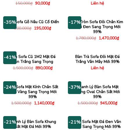
Giá
Giá
150,000
₫
90,000
₫
Liên hệ
gốc
hiện
là:
tại
150,000₫.
là:
90,000₫.
Bàn Sofa Gỗ Nâu Cũ Cổ Điển
Bàn Tròn Sofa Đôi Chân Kim
-35%
-17%
Loại Đen Sang Trọng Mới
Giá
Giá
300,000
₫
195,000
₫
gốc
hiện
99%
là:
tại
Giá
Giá
1,780,000
₫
1,470,000
₫
300,000₫.
là:
gốc
hiện
195,000₫.
là:
tại
1,780,000₫.
là:
1,470
Bàn Sofa Cũ 1M2 Mặt Đá
Bàn Trà Sofa Đôi Mặt Đá
-41%
Vân Trắng Sang Trọng
Trắng Vân Mây Mới 99%
Giá
Giá
1,500,000
₫
890,000
₫
Liên hệ
gốc
hiện
là:
tại
1,500,000₫.
là:
890,000₫.
Bàn Sofa Mặt Kính Chân Sắt
Thanh Lý Bàn Sofa Mặt
-24%
-37%
Màu Vàng Sang Trọng Mới
Trắng Oval Chân Sắt Mới
99%
99%
Giá
Giá
Giá
Giá
1,500,000
₫
1,140,000
₫
1,500,000
₫
945,000
₫
gốc
hiện
gốc
hiện
là:
tại
là:
tại
1,500,000₫.
là:
1,500,000₫.
là:
1,140,000₫.
945,00
Thanh Lý Bàn Sofa Khung
Bàn Sofa Mặt Đá Đen Vân
-21%
-21%
Sắt Mặt Đá Mới 99%
Mây Sang Trọng Mới 99%