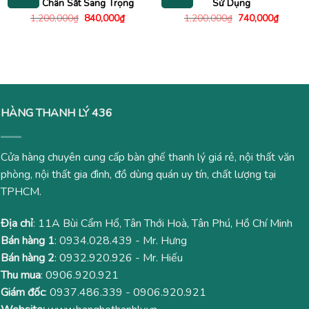
Đen Chân Sắt Sang Trọng
Sử Dụng
Giá
Giá
Giá
Giá
1,200,000
₫
840,000
₫
1,200,000
₫
740,000
₫
gốc
hiện
gốc
hiện
là:
tại
là:
tại
1,200,000₫.
là:
1,200,000₫.
là:
840,000₫.
740,00
HÀNG THANH LÝ 436
Cửa hàng chuyên cung cấp bàn ghế thanh lý giá rẻ, nội thất văn
phòng, nội thất gia đình, đồ dùng quán uy tín, chất lượng tại
TPHCM.
Địa chỉ
: 11A Bùi Cẩm Hổ, Tân Thới Hoà, Tân Phú, Hồ Chí Minh
Bán hàng 1
:
0934.028.439
- Mr. Hưng
Bán hàng 2
:
0932.920.926
- Mr. Hiếu
Thu mua
:
0906.920.921
Giám đốc
:
0937.486.339
-
0906.920.921