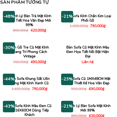
SẢN PHẨM TƯƠNG TỰ
Thanh Lý Bàn Trà Mặt Kính
Bàn Sofa Kính Chân Kim Loại
-48%
-21%
Họa Tiết Hoa Văn Đẹp Mới
Phối Gỗ
99%
Giá
Giá
1,000,000
₫
790,000
₫
gốc
hiện
Giá
Giá
800,000
₫
420,000
₫
là:
tại
gốc
hiện
1,000,000₫.
là:
là:
tại
790,00
800,000₫.
là:
420,000₫.
Bàn Gỗ Tre Cũ Mặt Kính
Bàn Sofa Cũ Mặt Kính Màu
-30%
Trang Trí Phong Cách
Đen Họa Tiết Nổi Bật Hiện
Vintage
Đại
Giá
Giá
700,000
₫
490,000
₫
Liên hệ
gốc
hiện
là:
tại
700,000₫.
là:
490,000₫.
Bàn Sofa Khung Sắt Uốn
Bàn Sofa Cũ 1MX48CM Mặt
-44%
-23%
Cong Mặt Kính Xanh Cũ
Kính Thiết Kế Hoa Văn Đẹp
Giá
Giá
Giá
Giá
1,400,000
₫
790,000
₫
900,000
₫
690,000
₫
gốc
hiện
gốc
hiện
là:
tại
là:
tại
1,400,000₫.
là:
900,000₫.
là:
790,000₫.
690,000
Bàn Sofa Kính Màu Đen Cũ
Thanh Lý Bàn Sofa Mặt Kính
-43%
-21%
1M16X60CM Dùng Tiếp
Mới 99%
Khách
Giá
Giá
800,000
₫
630,000
₫