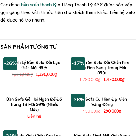
Các dòng
bàn sofa thanh lý
ở Hàng Thanh Lý 436 được sắp xếp
gọn gàng theo kích thước, tiện cho khách tham khảo. Liên hệ Zalo
để được hỗ trợ nhanh.
SẢN PHẨM TƯƠNG TỰ
Thanh Lý Bàn Sofa Đôi Lục
Bàn Tròn Sofa Đôi Chân Kim
-26%
-17%
Giác Mới 99%
Loại Đen Sang Trọng Mới
99%
Giá
Giá
1,890,000
₫
1,390,000
₫
gốc
hiện
Giá
Giá
1,780,000
₫
1,470,000
₫
là:
tại
gốc
hiện
1,890,000₫.
là:
là:
tại
1,390,000₫.
1,780,000₫.
là:
1,470
Bàn Sofa Gỗ Hai Ngăn Để Đồ
Bàn Sofa Cũ Hiện Đại Viền
-36%
Trang Trí Mới 99% (Nhiều
Vàng Đồng
Màu)
Giá
Giá
450,000
₫
290,000
₫
gốc
hiện
Liên hệ
là:
tại
450,000₫.
là:
290,000
Bàn Sofa Kính Chân Kim Loại
Bàn Sofa Oval Mặt Kính Sang