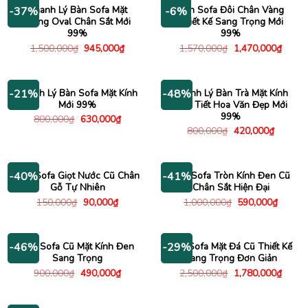
840,000₫.
990,00
Thanh Lý Bàn Sofa Mặt
Bàn Sofa Đôi Chân Vàng
-37%
-6%
Trắng Oval Chân Sắt Mới
Thiết Kế Sang Trọng Mới
99%
99%
Giá
Giá
Giá
Giá
1,500,000
₫
945,000
₫
1,570,000
₫
1,470,000
₫
gốc
hiện
gốc
hiện
là:
tại
là:
tại
1,500,000₫.
là:
1,570,000₫.
là:
945,000₫.
1,470
Thanh Lý Bàn Sofa Mặt Kính
Thanh Lý Bàn Trà Mặt Kính
-21%
-48%
Mới 99%
Họa Tiết Hoa Văn Đẹp Mới
99%
Giá
Giá
800,000
₫
630,000
₫
gốc
hiện
Giá
Giá
800,000
₫
420,000
₫
là:
tại
gốc
hiện
800,000₫.
là:
là:
tại
630,000₫.
800,000₫.
là:
420,000
Bàn Sofa Giọt Nước Cũ Chân
Bàn Sofa Tròn Kính Đen Cũ
-40%
-41%
Gỗ Tự Nhiên
Chân Sắt Hiện Đại
Giá
Giá
Giá
Giá
150,000
₫
90,000
₫
1,000,000
₫
590,000
₫
gốc
hiện
gốc
hiện
là:
tại
là:
tại
150,000₫.
là:
1,000,000₫.
là:
90,000₫.
590,00
Bàn Sofa Cũ Mặt Kính Đen
Bàn Sofa Mặt Đá Cũ Thiết Kế
-46%
-29%
Sang Trọng
Sang Trọng Đơn Giản
Giá
Giá
Giá
Giá
900,000
₫
490,000
₫
2,500,000
₫
1,780,000
₫
gốc
hiện
gốc
hiện
là:
tại
là:
tại
900,000₫.
là:
2,500,000₫.
là: