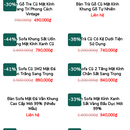
490,000₫.
1,780
Bàn Gỗ Tre Cũ Mặt Kính
Bàn Trà Gỗ Cũ Mặt Kính
-30%
Trang Trí Phong Cách
Khung Gỗ Tự Nhiên
Vintage
Liên hệ
Giá
Giá
700,000
₫
490,000
₫
gốc
hiện
là:
tại
700,000₫.
là:
490,000₫.
Bàn Sofa Khung Sắt Uốn
Bàn Trà Cũ Có Kệ Dưới Tiện
-44%
-38%
Cong Mặt Kính Xanh Cũ
Sử Dụng
Giá
Giá
Giá
Giá
1,400,000
₫
790,000
₫
1,200,000
₫
740,000
₫
gốc
hiện
gốc
hiện
là:
tại
là:
tại
1,400,000₫.
là:
1,200,000₫.
là:
790,000₫.
740,00
Bàn Sofa Cũ 1M2 Mặt Đá
Bàn Sofa Cũ 2 Tầng Mặt Kính
-41%
-30%
Vân Trắng Sang Trọng
Đen Chân Sắt Sang Trọng
Giá
Giá
Giá
Giá
1,500,000
₫
890,000
₫
1,200,000
₫
840,000
₫
gốc
hiện
gốc
hiện
là:
tại
là:
tại
1,500,000₫.
là:
1,200,000₫.
là:
890,000₫.
840,00
Bàn Sofa Mặt Đá Vân Khung
Bàn Sofa Mặt Kính Xanh
-33%
Cao Cấp Mới 99% (Nhiều
Chân Sắt Vàng Bầu Dục Mới
Mẫu)
99%
Giá
Giá
Liên hệ
1,400,000
₫
940,000
₫
gốc
hiện
là:
tại
1,400,000₫.
là:
940,00