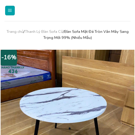
Skip
to
content
Trang chủ
/
Thanh Lý Bàn Sofa Cũ
/Bàn Sofa Mặt Đá Tròn Vân Mây Sang
Trọng Mới 99% (Nhiều Mẫu)
-16%