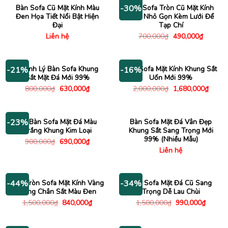
Bàn Sofa Cũ Mặt Kính Màu
Bàn Sofa Tròn Cũ Mặt Kính
-30%
Đen Họa Tiết Nổi Bật Hiện
Đen Nhỏ Gọn Kèm Lưới Để
Đại
Tạp Chí
Giá
Giá
Liên hệ
700,000
₫
490,000
₫
gốc
hiện
là:
tại
700,000₫.
là:
490,000
Thanh Lý Bàn Sofa Khung
Bàn Sofa Mặt Kính Khung Sắt
-21%
-16%
Sắt Mặt Đá Mới 99%
Uốn Mới 99%
Giá
Giá
Giá
Giá
800,000
₫
630,000
₫
2,000,000
₫
1,680,000
₫
gốc
hiện
gốc
hiện
là:
tại
là:
tại
800,000₫.
là:
2,000,000₫.
là:
630,000₫.
1,680
Bộ Bàn Sofa Mặt Đá Màu
Bàn Sofa Mặt Đá Vân Đẹp
-23%
Trắng Khung Kim Loại
Khung Sắt Sang Trọng Mới
99% (Nhiều Mẫu)
Giá
Giá
900,000
₫
690,000
₫
gốc
hiện
Liên hệ
là:
tại
900,000₫.
là:
690,000₫.
Bàn Tròn Sofa Mặt Kính Vàng
Bàn Sofa Mặt Đá Cũ Sang
-44%
-34%
Hồng Chân Sắt Màu Đen
Trọng Dễ Lau Chùi
Giá
Giá
Giá
Giá
1,500,000
₫
840,000
₫
1,500,000
₫
990,000
₫
gốc
hiện
gốc
hiện
là:
tại
là:
tại
1,500,000₫.
là:
1,500,000₫.
là: