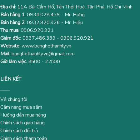
Địa chỉ
: 11A Bùi Cẩm Hổ, Tân Thới Hoà, Tân Phú, Hồ Chí Minh
Bán hàng 1
:
0934.028.439
- Mr. Hưng
Bán hàng 2
:
0932.920.926
- Mr. Hiếu
Thu mua
:
0906.920.921
Giám đốc
:
0937.486.339
-
0906.920.921
Website:
www.banghethanhly.vn
Mail:
banghethanhly.vn@gmail.com
Giờ làm việc
: 8h00 - 22h00
LIÊN KẾT
Về chúng tôi
Cẩm nang mua sắm
Hướng dẫn mua hàng
Chính sách giao hàng
Chính sách đổi trả
Chính sách thanh toán