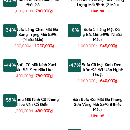
-21%
Phối Gỗ
Trọng Mới 99% (2 Màu)
Giá
Giá
1,000,000
₫
790,000
₫
Liên hệ
gốc
hiện
là:
tại
1,000,000₫.
là:
790,000₫.
Bàn Sofa Lồng Chim Mặt Đá
Bàn Sofa 2 Tầng Mặt Đá
-34%
-6%
Tròn Sang Trọng Mới 99%
Khung Sắt Mới 99% (Nhiều
(Nhiều Mẫu)
Mẫu)
Giá
Giá
Giá
Giá
1,900,000
₫
1,260,000
₫
1,000,000
₫
945,000
₫
gốc
hiện
gốc
hiện
là:
tại
là:
tại
1,900,000₫.
là:
1,000,000₫.
là:
1,260,000₫.
945,00
Bàn Sofa Cũ Mặt Kính Xanh
Bàn Sofa Cũ Mặt Kính Đen
-44%
-47%
Chân Sắt Đen Bầu Dục
Hình Tròn Đế Sắt Uốn Nghệ
Thuật
Giá
Giá
1,400,000
₫
790,000
₫
gốc
hiện
Giá
Giá
1,200,000
₫
640,000
₫
là:
tại
gốc
hiện
1,400,000₫.
là:
là:
tại
790,000₫.
1,200,000₫.
là:
640,00
Bàn Sofa Mặt Kính Cũ Khung
Bàn Sofa Đôi Mặt Đá Khung
-59%
Hoa Văn Cổ Điển
Sơn Vàng Mới 99% (Nhiều
Mẫu)
Giá
Giá
1,200,000
₫
490,000
₫
gốc
hiện
Liên hệ
là:
tại
1,200,000₫.
là:
490,000₫.