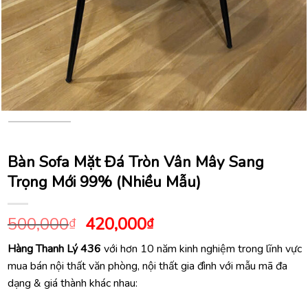
Bàn Sofa Mặt Đá Tròn Vân Mây Sang
Trọng Mới 99% (Nhiều Mẫu)
Giá
Giá
500,000
420,000
₫
₫
gốc
hiện
Hàng Thanh Lý 436
với hơn 10 năm kinh nghiệm trong lĩnh vực
là:
tại
mua bán nội thất văn phòng, nội thất gia đình với mẫu mã đa
500,000₫.
là:
dạng & giá thành khác nhau:
420,000₫.