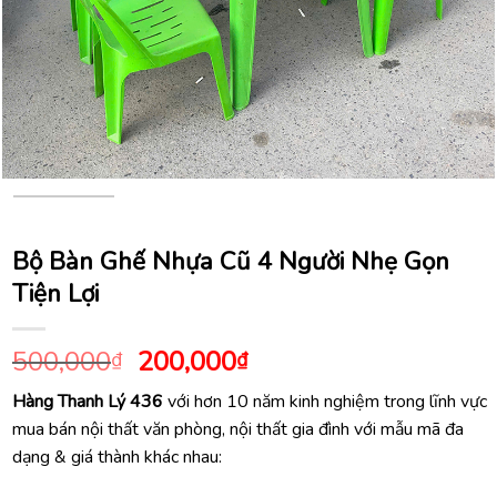
Bộ Bàn Ghế Nhựa Cũ 4 Người Nhẹ Gọn
Tiện Lợi
Giá
Giá
500,000
200,000
₫
₫
gốc
hiện
Hàng Thanh Lý 436
với hơn 10 năm kinh nghiệm trong lĩnh vực
là:
tại
mua bán nội thất văn phòng, nội thất gia đình với mẫu mã đa
500,000₫.
là:
dạng & giá thành khác nhau:
200,000₫.