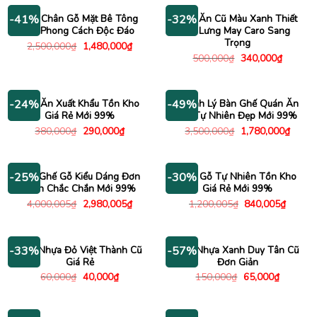
270,000₫.
Bàn Chân Gỗ Mặt Bê Tông
Ghế Ăn Cũ Màu Xanh Thiết
-41%
-32%
Cũ Phong Cách Độc Đáo
Kế Lưng May Caro Sang
Trọng
Giá
Giá
2,500,000
₫
1,480,000
₫
gốc
hiện
Giá
Giá
500,000
₫
340,000
₫
là:
tại
gốc
hiện
2,500,000₫.
là:
là:
tại
1,480,000₫.
500,000₫.
là:
340,000
Ghế Ăn Xuất Khẩu Tồn Kho
Thanh Lý Bàn Ghế Quán Ăn
-24%
-49%
Giá Rẻ Mới 99%
Gỗ Tự Nhiên Đẹp Mới 99%
Giá
Giá
Giá
Giá
380,000
₫
290,000
₫
3,500,000
₫
1,780,000
₫
gốc
hiện
gốc
hiện
là:
tại
là:
tại
380,000₫.
là:
3,500,000₫.
là:
290,000₫.
1,780
Bàn Ghế Gỗ Kiểu Dáng Đơn
Ghế Gỗ Tự Nhiên Tồn Kho
-25%
-30%
Giản Chắc Chắn Mới 99%
Giá Rẻ Mới 99%
Giá
Giá
Giá
Giá
4,000,005
₫
2,980,005
₫
1,200,005
₫
840,005
₫
gốc
hiện
gốc
hiện
là:
tại
là:
tại
4,000,005₫.
là:
1,200,005₫.
là:
2,980,005₫.
840,00
Ghế Nhựa Đỏ Việt Thành Cũ
Ghế Nhựa Xanh Duy Tân Cũ
-33%
-57%
Giá Rẻ
Đơn Giản
Giá
Giá
Giá
Giá
60,000
₫
40,000
₫
150,000
₫
65,000
₫
gốc
hiện
gốc
hiện
là:
tại
là:
tại
60,000₫.
là:
150,000₫.
là:
40,000₫.
65,000₫.