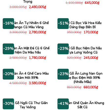
Trọng
Giá
Giá
1,100,000
₫
645,000
₫
gốc
hiện
Giá
Giá
3,000,005
₫
2,480,005
₫
là:
tại
gốc
hiện
1,100,000₫.
là:
là:
tại
645,00
3,000,005₫.
là:
2,480,005₫.
Bộ Bàn Ăn Tự Nhiên 6 Ghế
Ghế Cũ Bọc Vải Hoa Kiểu
-16%
-51%
Mango Cũ Màu Vàng
Dáng Đẹp Bền Bỉ
Giá
Giá
Giá
Giá
3,300,000
₫
2,780,000
₫
350,000
₫
170,000
₫
gốc
hiện
gốc
hiện
là:
tại
là:
tại
3,300,000₫.
là:
350,000₫.
là:
2,780,000₫.
170,000
Bộ Bàn Ăn Mặt Đá Cũ 6 Ghế
Ghế Gỗ Bọc Nệm Da Nâu
-29%
-23%
Nệm Da Màu Nâu
Tựa Lưng Vuông Cũ
Giá
Giá
Giá
Giá
2,500,000
₫
1,780,000
₫
320,000
₫
245,000
₫
gốc
hiện
gốc
hiện
là:
tại
là:
tại
2,500,000₫.
là:
320,000₫.
là:
1,780,000₫.
245,000
Bộ Bàn Ăn 4 Ghế Caro Màu
Ghế Gỗ Ăn Lưng Nan Gọn
-20%
-23%
Xám Mới 99%
Nhẹ Bọc Đệm Mới 99%
(Nhiều Mẫu)
Giá
Giá
4,500,000
₫
3,580,000
₫
gốc
hiện
Giá
Giá
860,005
₫
660,005
₫
là:
tại
gốc
hiện
4,500,000₫.
là:
là:
tại
3,580,000₫.
860,005₫.
là:
660,005
Ghế Gỗ Ngồi Cũ Thư Giãn
Bộ Bàn Ghế Quán Ăn Khung
-30%
-41%
Tay Vuông
Sắt Cũ