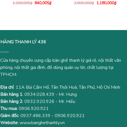
Giá
Giá
Giá
Giá
1,200,005
₫
840,005
₫
2,000,000
₫
1,180,000
₫
gốc
hiện
gốc
hiện
là:
tại
là:
tại
1,200,005₫.
là:
2,000,000₫.
là:
840,005₫.
1,180
HÀNG THANH LÝ 436
Cửa hàng chuyên cung cấp bàn ghế thanh lý giá rẻ, nội thất văn
phòng, nội thất gia đình, đồ dùng quán uy tín, chất lượng tại
TPHCM.
Địa chỉ
: 11A Bùi Cẩm Hổ, Tân Thới Hoà, Tân Phú, Hồ Chí Minh
Bán hàng 1
:
0934.028.439
- Mr. Hưng
Bán hàng 2
:
0932.920.926
- Mr. Hiếu
Thu mua
:
0906.920.921
Giám đốc
:
0937.486.339
-
0906.920.921
Website:
www.banghethanhly.vn