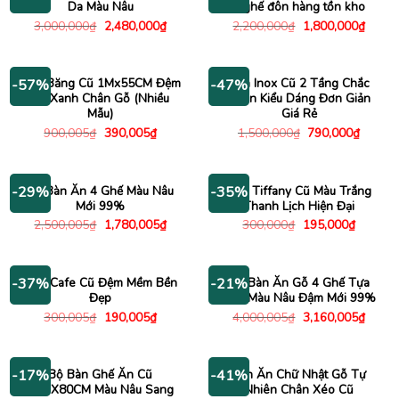
Da Màu Nâu
6 ghế đôn hàng tồn kho
Giá
Giá
Giá
Giá
3,000,000
₫
2,480,000
₫
2,200,000
₫
1,800,000
₫
gốc
hiện
gốc
hiện
là:
tại
là:
tại
3,000,000₫.
là:
2,200,000₫.
là:
2,480,000₫.
1,800
Ghế Băng Cũ 1Mx55CM Đệm
Bàn Inox Cũ 2 Tầng Chắc
-57%
-47%
Da Xanh Chân Gỗ (Nhiều
Chắn Kiểu Dáng Đơn Giản
Mẫu)
Giá Rẻ
Giá
Giá
Giá
Giá
900,005
₫
390,005
₫
1,500,000
₫
790,000
₫
gốc
hiện
gốc
hiện
là:
tại
là:
tại
900,005₫.
là:
1,500,000₫.
là:
390,005₫.
790,00
Bộ Bàn Ăn 4 Ghế Màu Nâu
Ghế Tiffany Cũ Màu Trắng
-29%
-35%
Mới 99%
Thanh Lịch Hiện Đại
Giá
Giá
Giá
Giá
2,500,005
₫
1,780,005
₫
300,000
₫
195,000
₫
gốc
hiện
gốc
hiện
là:
tại
là:
tại
2,500,005₫.
là:
300,000₫.
là:
1,780,005₫.
195,000
Ghế Cafe Cũ Đệm Mềm Bền
Bộ Bàn Ăn Gỗ 4 Ghế Tựa
-37%
-21%
Đẹp
Nan Màu Nâu Đậm Mới 99%
Giá
Giá
Giá
Giá
300,005
₫
190,005
₫
4,000,005
₫
3,160,005
₫
gốc
hiện
gốc
hiện
là:
tại
là:
tại
300,005₫.
là:
4,000,005₫.
là:
190,005₫.
3,160
Bộ Bàn Ghế Ăn Cũ
Bàn Ăn Chữ Nhật Gỗ Tự
-17%
-41%
1M3X80CM Màu Nâu Sang
Nhiên Chân Xéo Cũ