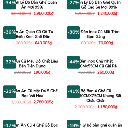
Thanh Lý Bộ Bàn Ghế Quán
Thanh Lý Bộ Bàn Ghế Quán
-34%
-27%
Ăn Mới 99%
Ăn Gỗ Cao Su Mới 99%
Giá
Giá
Giá
Giá
3,000,000
₫
1,980,000
₫
1,700,000
₫
1,240,000
₫
gốc
hiện
gốc
hiện
là:
tại
là:
tại
3,000,000₫.
là:
1,700,000₫.
là:
1,980,000₫.
1,240
Bàn Ăn Quán Cũ Gỗ Tự
Ghế Đôn Inox Cũ Mặt Tròn
-36%
-30%
Nhiên Kèm Ghế Đôn
Gọn Gàng
Giá
Giá
Giá
Giá
1,000,005
₫
640,005
₫
100,000
₫
70,000
₫
gốc
hiện
gốc
hiện
là:
tại
là:
tại
1,000,005₫.
là:
100,000₫.
là:
640,005₫.
70,000₫.
Ghế Ăn Cũ Màu Đỏ Chất Liệu
Bàn Inox Chữ Nhật
-32%
-44%
Bền Tiện Dụng
90CMx55CM Cũ Giá Rẻ
Giá
Giá
Giá
Giá
280,005
₫
190,005
₫
450,000
₫
250,000
₫
gốc
hiện
gốc
hiện
là:
tại
là:
tại
280,005₫.
là:
450,000₫.
là:
190,005₫.
250,000
Bộ Bàn Ăn Cũ Mặt Đá 5 Ghế
Bộ Bàn 4 Ghế Cũ
-21%
-41%
Bọc Vải Hoa
1MX60CMX75CM Khung Sắt
Chắc Chắn
Giá
Giá
3,500,005
₫
2,780,005
₫
gốc
hiện
Giá
Giá
2,000,000
₫
1,180,000
₫
là:
tại
gốc
hiện
3,500,005₫.
là:
là:
tại
2,780,005₫.
2,000,000₫.
là:
1,180
Bộ Bàn Ăn Cũ 4 Ghế Gỗ Bọc
Thanh lý bộ bàn ghế quán ăn
-17%
-18%