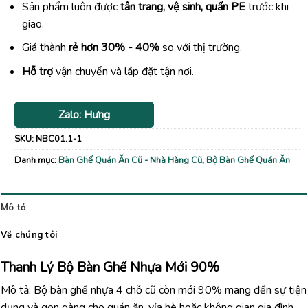
Sản phẩm luôn được
tân trang, vệ sinh, quấn PE
trước khi
giao.
Giá thành
rẻ hơn 30% - 40%
so với thị trường.
Hỗ trợ
vận chuyển và lắp đặt tận nơi.
Zalo: Hưng
SKU:
NBC01.1-1
Danh mục:
Bàn Ghế Quán Ăn Cũ - Nhà Hàng Cũ
,
Bộ Bàn Ghế Quán Ăn
Mô tả
Về chúng tôi
Thanh Lý Bộ Bàn Ghế Nhựa Mới 90%
Mô tả: Bộ bàn ghế nhựa 4 chỗ cũ còn mới 90% mang đến sự tiện
dụng và gọn gàng cho quán ăn, vỉa hè hoặc không gian gia đình.