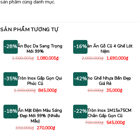
sản phẩm cùng danh mục.
SẢN PHẨM TƯƠNG TỰ
Ghế Ăn Bọc Da Sang Trọng
Bộ Bàn Ăn Gỗ Cũ 4 Ghế Lót
-28%
-16%
Mới 99%
Nệm
Giá
Giá
Giá
Giá
1,500,005
₫
1,080,005
₫
2,000,000
₫
1,690,000
₫
gốc
hiện
gốc
hiện
là:
tại
là:
tại
1,500,005₫.
là:
2,000,000₫.
là:
1,080,005₫.
1,690
Bàn Tròn Inox Gấp Gọn Qui
Xả Kho Ghế Nhựa Bền Đẹp
-35%
-42%
Phúc Cũ
Giá Rẻ
Giá
Giá
Giá
Giá
1,300,000
₫
845,000
₫
60,000
₫
35,000
₫
gốc
hiện
gốc
hiện
là:
tại
là:
tại
1,300,000₫.
là:
60,000₫.
là:
845,000₫.
35,000₫.
Ghế Ăn Mặt Đệm Màu Sáng
Bàn Tròn Inox 1M15x75CM
-18%
-22%
Bền Đẹp Mới 99% (Nhiều
Chân Gấp Gọn Cũ
Mẫu)
Giá
Giá
700,000
₫
545,000
₫
gốc
hiện
Giá
Giá
330,000
₫
270,000
₫
là:
tại
gốc
hiện
700,000₫.
là:
là:
tại
545,000
330,000₫.
là: