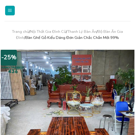
Skip
to
content
Trang chủ
/
Nội Thất Gia Đình Cũ
/
Thanh Lý Bàn Ăn
/
Bộ Bàn Ăn Gia
Đình
/Bàn Ghế Gỗ Kiểu Dáng Đơn Giản Chắc Chắn Mới 99%
-25%