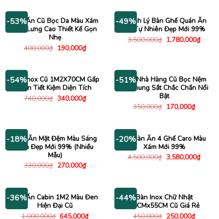
là:
tại
là:
tại
300,005₫.
là:
2,000,000₫.
là:
190,005₫.
1,180
Ghế Ăn Cũ Bọc Da Màu Xám
Thanh Lý Bàn Ghế Quán Ăn
-53%
-49%
Tựa Lưng Cao Thiết Kế Gọn
Gỗ Tự Nhiên Đẹp Mới 99%
Nhẹ
Giá
Giá
3,500,000
₫
1,780,000
₫
gốc
hiện
Giá
Giá
400,000
₫
190,000
₫
là:
tại
gốc
hiện
3,500,000₫.
là:
là:
tại
1,780
400,000₫.
là:
190,000₫.
Bàn Inox Cũ 1M2X70CM Gấp
Ghế Nhà Hàng Cũ Bọc Nệm
-54%
-51%
Gọn Tiết Kiệm Diện Tích
Đỏ Khung Sắt Chắc Chắn Nổi
Bật
Giá
Giá
740,000
₫
340,000
₫
gốc
hiện
Giá
Giá
350,000
₫
170,000
₫
là:
tại
gốc
hiện
740,000₫.
là:
là:
tại
340,000₫.
350,000₫.
là:
170,000
Ghế Ăn Mặt Đệm Màu Sáng
Bộ Bàn Ăn 4 Ghế Caro Màu
-18%
-20%
Bền Đẹp Mới 99% (Nhiều
Xám Mới 99%
Mẫu)
Giá
Giá
4,500,000
₫
3,580,000
₫
gốc
hiện
Giá
Giá
330,000
₫
270,000
₫
là:
tại
gốc
hiện
4,500,000₫.
là:
là:
tại
3,580
330,000₫.
là:
270,000₫.
Bàn Ăn Cabin 1M2 Màu Đen
Bàn Inox Chữ Nhật
-36%
-44%
Hiện Đại Cũ
90CMx55CM Cũ Giá Rẻ
Giá
Giá
Giá
Giá
1,000,000
₫
645,000
₫
450,000
₫
250,000
₫