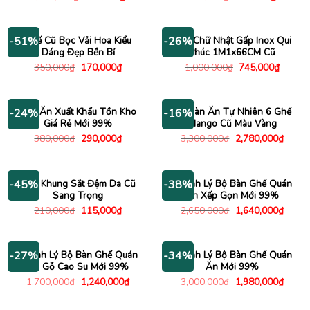
gốc
hiện
gốc
hiện
là:
tại
là:
tại
1,000,000₫.
là:
450,000₫.
là:
645,000₫.
250,000
Ghế Cũ Bọc Vải Hoa Kiểu
Bàn Chữ Nhật Gấp Inox Qui
-51%
-26%
Dáng Đẹp Bền Bỉ
Phúc 1M1x66CM Cũ
Giá
Giá
Giá
Giá
350,000
₫
170,000
₫
1,000,000
₫
745,000
₫
gốc
hiện
gốc
hiện
là:
tại
là:
tại
350,000₫.
là:
1,000,000₫.
là:
170,000₫.
745,00
Ghế Ăn Xuất Khẩu Tồn Kho
Bộ Bàn Ăn Tự Nhiên 6 Ghế
-24%
-16%
Giá Rẻ Mới 99%
Mango Cũ Màu Vàng
Giá
Giá
Giá
Giá
380,000
₫
290,000
₫
3,300,000
₫
2,780,000
₫
gốc
hiện
gốc
hiện
là:
tại
là:
tại
380,000₫.
là:
3,300,000₫.
là:
290,000₫.
2,780
Ghế Khung Sắt Đệm Da Cũ
Thanh Lý Bộ Bàn Ghế Quán
-45%
-38%
Sang Trọng
Ăn Xếp Gọn Mới 99%
Giá
Giá
Giá
Giá
210,000
₫
115,000
₫
2,650,000
₫
1,640,000
₫
gốc
hiện
gốc
hiện
là:
tại
là:
tại
210,000₫.
là:
2,650,000₫.
là:
115,000₫.
1,640
Thanh Lý Bộ Bàn Ghế Quán
Thanh Lý Bộ Bàn Ghế Quán
-27%
-34%
Ăn Gỗ Cao Su Mới 99%
Ăn Mới 99%
Giá
Giá
Giá
Giá
1,700,000
₫
1,240,000
₫
3,000,000
₫
1,980,000
₫
gốc
hiện
gốc
hiện
là:
tại
là:
tại
1,700,000₫.
là:
3,000,000₫.
là: