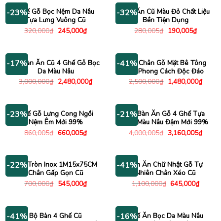
1,240,000₫.
1,980
Ghế Gỗ Bọc Nệm Da Nâu
Ghế Ăn Cũ Màu Đỏ Chất Liệu
-23%
-32%
Tựa Lưng Vuông Cũ
Bền Tiện Dụng
Giá
Giá
Giá
Giá
320,000
₫
245,000
₫
280,005
₫
190,005
₫
gốc
hiện
gốc
hiện
là:
tại
là:
tại
320,000₫.
là:
280,005₫.
là:
245,000₫.
190,005
Bộ Bàn Ăn Cũ 4 Ghế Gỗ Bọc
Bàn Chân Gỗ Mặt Bê Tông
-17%
-41%
Da Màu Nâu
Cũ Phong Cách Độc Đáo
Giá
Giá
Giá
Giá
3,000,000
₫
2,480,000
₫
2,500,000
₫
1,480,000
₫
gốc
hiện
gốc
hiện
là:
tại
là:
tại
3,000,000₫.
là:
2,500,000₫.
là:
2,480,000₫.
1,480
Ghế Gỗ Lưng Cong Ngồi
Bộ Bàn Ăn Gỗ 4 Ghế Tựa
-23%
-21%
Nệm Êm Mới 99%
Nan Màu Nâu Đậm Mới 99%
Giá
Giá
Giá
Giá
860,005
₫
660,005
₫
4,000,005
₫
3,160,005
₫
gốc
hiện
gốc
hiện
là:
tại
là:
tại
860,005₫.
là:
4,000,005₫.
là:
660,005₫.
3,160
Bàn Tròn Inox 1M15x75CM
Bàn Ăn Chữ Nhật Gỗ Tự
-22%
-41%
Chân Gấp Gọn Cũ
Nhiên Chân Xéo Cũ
Giá
Giá
Giá
Giá
700,000
₫
545,000
₫
1,100,000
₫
645,000
₫
gốc
hiện
gốc
hiện
là:
tại
là:
tại
700,000₫.
là:
1,100,000₫.
là:
545,000₫.
645,00
Bộ Bàn 4 Ghế Cũ
Ghế Ăn Bọc Da Màu Nâu
-41%
-16%