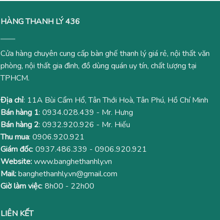
HÀNG THANH LÝ 436
Cửa hàng chuyên cung cấp bàn ghế thanh lý giá rẻ, nội thất văn
phòng, nội thất gia đình, đồ dùng quán uy tín, chất lượng tại
TPHCM.
Địa chỉ
: 11A Bùi Cẩm Hổ, Tân Thới Hoà, Tân Phú, Hồ Chí Minh
Bán hàng 1
:
0934.028.439
- Mr. Hưng
Bán hàng 2
:
0932.920.926
- Mr. Hiếu
Thu mua
:
0906.920.921
Giám đốc
:
0937.486.339
-
0906.920.921
Website:
www.banghethanhly.vn
Mail:
banghethanhly.vn@gmail.com
Giờ làm việc
: 8h00 - 22h00
LIÊN KẾT