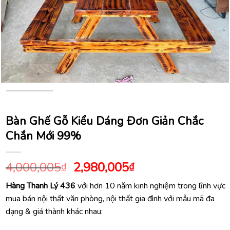
Bàn Ghế Gỗ Kiểu Dáng Đơn Giản Chắc
Chắn Mới 99%
Giá
Giá
4,000,005
2,980,005
₫
₫
gốc
hiện
Hàng Thanh Lý 436
với hơn 10 năm kinh nghiệm trong lĩnh vực
là:
tại
mua bán nội thất văn phòng, nội thất gia đình với mẫu mã đa
4,000,005₫.
là:
dạng & giá thành khác nhau:
2,980,005₫.