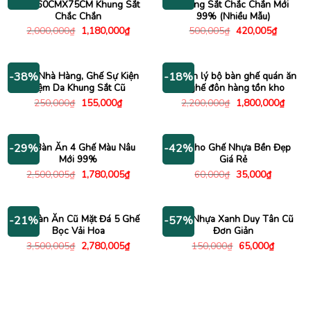
1MX60CMX75CM Khung Sắt
Khung Sắt Chắc Chắn Mới
Chắc Chắn
99% (Nhiều Mẫu)
Giá
Giá
Giá
Giá
2,000,000
₫
1,180,000
₫
500,005
₫
420,005
₫
gốc
hiện
gốc
hiện
là:
tại
là:
tại
2,000,000₫.
là:
500,005₫.
là:
1,180,000₫.
420,005
Ghế Nhà Hàng, Ghế Sự Kiện
Thanh lý bộ bàn ghế quán ăn
-38%
-18%
Đệm Da Khung Sắt Cũ
6 ghế đôn hàng tồn kho
Giá
Giá
Giá
Giá
250,000
₫
155,000
₫
2,200,000
₫
1,800,000
₫
gốc
hiện
gốc
hiện
là:
tại
là:
tại
250,000₫.
là:
2,200,000₫.
là:
155,000₫.
1,800
Bộ Bàn Ăn 4 Ghế Màu Nâu
Xả Kho Ghế Nhựa Bền Đẹp
-29%
-42%
Mới 99%
Giá Rẻ
Giá
Giá
Giá
Giá
2,500,005
₫
1,780,005
₫
60,000
₫
35,000
₫
gốc
hiện
gốc
hiện
là:
tại
là:
tại
2,500,005₫.
là:
60,000₫.
là:
1,780,005₫.
35,000₫.
Bộ Bàn Ăn Cũ Mặt Đá 5 Ghế
Ghế Nhựa Xanh Duy Tân Cũ
-21%
-57%
Bọc Vải Hoa
Đơn Giản
Giá
Giá
Giá
Giá
3,500,005
₫
2,780,005
₫
150,000
₫
65,000
₫
gốc
hiện
gốc
hiện
là:
tại
là:
tại
3,500,005₫.
là:
150,000₫.
là:
2,780,005₫.
65,000₫.