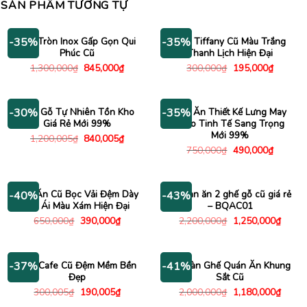
SẢN PHẨM TƯƠNG TỰ
Bàn Tròn Inox Gấp Gọn Qui
Ghế Tiffany Cũ Màu Trắng
-35%
-35%
Phúc Cũ
Thanh Lịch Hiện Đại
Giá
Giá
Giá
Giá
1,300,000
₫
845,000
₫
300,000
₫
195,000
₫
gốc
hiện
gốc
hiện
là:
tại
là:
tại
1,300,000₫.
là:
300,000₫.
là:
845,000₫.
195,000
Ghế Gỗ Tự Nhiên Tồn Kho
Ghế Ăn Thiết Kế Lưng May
-30%
-35%
Giá Rẻ Mới 99%
Caro Tinh Tế Sang Trọng
Mới 99%
Giá
Giá
1,200,005
₫
840,005
₫
gốc
hiện
Giá
Giá
750,000
₫
490,000
₫
là:
tại
gốc
hiện
1,200,005₫.
là:
là:
tại
840,005₫.
750,000₫.
là:
490,000
Ghế Ăn Cũ Bọc Vải Đệm Dày
Bộ bàn ăn 2 ghế gỗ cũ giá rẻ
-40%
-43%
Êm Ái Màu Xám Hiện Đại
– BQAC01
Giá
Giá
Giá
Giá
650,000
₫
390,000
₫
2,200,000
₫
1,250,000
₫
gốc
hiện
gốc
hiện
là:
tại
là:
tại
650,000₫.
là:
2,200,000₫.
là:
390,000₫.
1,250
Ghế Cafe Cũ Đệm Mềm Bền
Bộ Bàn Ghế Quán Ăn Khung
-37%
-41%
Đẹp
Sắt Cũ
Giá
Giá
Giá
Giá
300,005
₫
190,005
₫
2,000,000
₫
1,180,000
₫
gốc
hiện
gốc
hiện