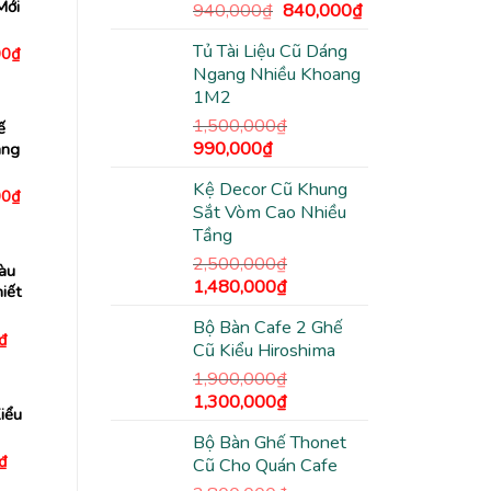
Mới
Giá
Giá
940,000
₫
840,000
₫
gốc
hiện
Tủ Tài Liệu Cũ Dáng
Giá
00
₫
là:
tại
hiện
Ngang Nhiều Khoang
940,000₫.
là:
tại
1M2
0₫.
là:
840,000₫.
1,780,000₫.
1,500,000
₫
ế
Giá
Giá
990,000
₫
àng
gốc
hiện
Kệ Decor Cũ Khung
là:
tại
Giá
00
₫
hiện
Sắt Vòm Cao Nhiều
1,500,000₫.
là:
tại
Tầng
990,000₫.
0₫.
là:
1,800,000₫.
2,500,000
₫
àu
Giá
Giá
1,480,000
₫
iết
gốc
hiện
Bộ Bàn Cafe 2 Ghế
là:
tại
Giá
₫
Cũ Kiểu Hiroshima
hiện
2,500,000₫.
là:
tại
1,480,000₫.
1,900,000
₫
₫.
là:
190,000₫.
Giá
Giá
1,300,000
₫
iểu
gốc
hiện
Bộ Bàn Ghế Thonet
là:
tại
Giá
₫
Cũ Cho Quán Cafe
1,900,000₫.
là:
hiện
tại