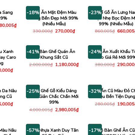
00,000₫.
là:
860,005₫.
là:
350,000
1,090,000₫.
660,005₫.
a Sang
Ghế Ăn Mặt Đệm Màu
Ghế Gỗ Ăn Lưng Na
-18%
-23%
 99%
Sáng Bền Đẹp Mới 99%
Gọn Nhẹ Bọc Đệm M
(Nhiều Mẫu)
99% (Nhiều Mẫu)
Giá
080,005
₫
c
hiện
Giá
Giá
Giá
330,000
₫
270,000
₫
860,005
₫
660,005
tại
gốc
hiện
gốc
00,005₫.
là:
là:
tại
là:
1,080,005₫.
330,000₫.
là:
860,005
270,000₫.
u Xanh
Bộ Bàn Ghế Quán Ăn
Ghế Ăn Xuất Khẩu T
-41%
-24%
May Caro
Khung Sắt Cũ
Kho Giá Rẻ Mới 99
ng
Giá
Giá
Giá
2,000,000
₫
1,180,000
₫
380,000
₫
290,000
gốc
hiện
gốc
Giá
0,000
₫
là:
tại
là:
c
hiện
2,000,000₫.
là:
380,000
tại
1,180,000₫.
,000₫.
là:
340,000₫.
m Da Nâu
Bàn Ghế Gỗ Kiểu Dáng
Ghế Ăn Cũ Màu Đỏ C
-25%
-32%
ng Cũ
Đơn Giản Chắc Chắn Mới
Liệu Bền Tiện Dụn
99%
Giá
Giá
5,000
₫
280,005
₫
190,005
c
hiện
gốc
Giá
Giá
4,000,005
₫
2,980,005
₫
tại
là:
gốc
hiện
,000₫.
là:
280,005
là:
tại
245,000₫.
4,000,005₫.
là:
2,980,005₫.
Màu Nâu
Ghế Nhựa Xanh Duy Tân
Bộ Bàn Ghế Ăn Cũ
-57%
-17%