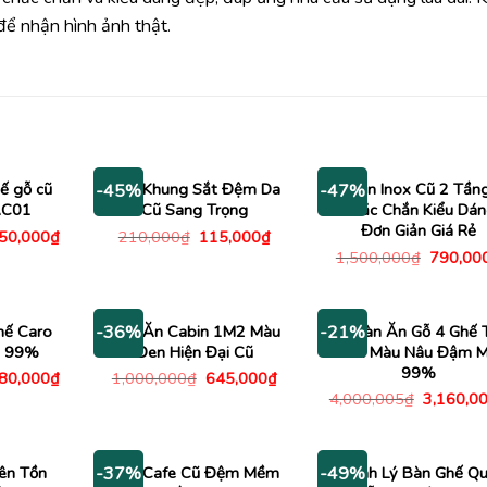
ể nhận hình ảnh thật.
ế gỗ cũ
Ghế Khung Sắt Đệm Da
Bàn Inox Cũ 2 Tần
-45%
-47%
AC01
Cũ Sang Trọng
Chắc Chắn Kiểu Dá
Đơn Giản Giá Rẻ
Giá
Giá
Giá
250,000
₫
210,000
₫
115,000
₫
c
hiện
gốc
hiện
Giá
1,500,000
₫
790,00
tại
là:
tại
gốc
00,000₫.
là:
210,000₫.
là:
là:
1,250,000₫.
115,000₫.
1,500,0
hế Caro
Bàn Ăn Cabin 1M2 Màu
Bộ Bàn Ăn Gỗ 4 Ghế 
-36%
-21%
i 99%
Đen Hiện Đại Cũ
Nan Màu Nâu Đậm M
99%
Giá
Giá
Giá
580,000
₫
1,000,000
₫
645,000
₫
c
hiện
gốc
hiện
Giá
4,000,005
₫
3,160,0
tại
là:
tại
gốc
00,000₫.
là:
1,000,000₫.
là:
là:
3,580,000₫.
645,000₫.
4,000,00
ên Tồn
Ghế Cafe Cũ Đệm Mềm
Thanh Lý Bàn Ghế Q
-37%
-49%