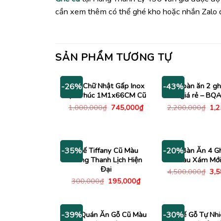
cần xem thêm có thể ghé kho hoặc nhắn Zalo đ
SẢN PHẨM TƯƠNG TỰ
Bàn Chữ Nhật Gấp Inox
Bộ bàn ăn 2 gh
-26%
-43%
Qui Phúc 1M1x66CM Cũ
giá rẻ – BQ
Giá
Giá
Giá
1,000,000
₫
745,000
₫
2,200,000
₫
1,
gốc
hiện
gố
là:
tại
là:
1,000,000₫.
là:
2,2
745,000₫.
Ghế Tiffany Cũ Màu
Bộ Bàn Ăn 4 G
-35%
-20%
Trắng Thanh Lịch Hiện
Màu Xám Mớ
Đại
Giá
4,500,000
₫
3,
gố
Giá
Giá
300,000
₫
195,000
₫
là:
gốc
hiện
4,5
là:
tại
300,000₫.
là:
195,000₫.
Ghế Quán Ăn Gỗ Cũ Màu
Ghế Gỗ Tự Nhi
-39%
-30%