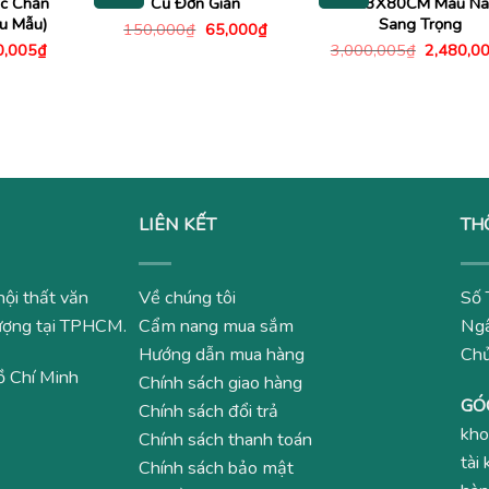
c Chắn
Cũ Đơn Giản
1M3X80CM Màu Nâ
u Mẫu)
Sang Trọng
Giá
Giá
150,000
₫
65,000
₫
gốc
hiện
Giá
Giá
0,005
₫
3,000,005
₫
2,480,0
là:
tại
c
hiện
gốc
150,000₫.
là:
tại
là:
65,000₫.
,005₫.
là:
3,000,00
420,005₫.
LIÊN KẾT
TH
nội thất văn
Về chúng tôi
Số 
 lượng tại TPHCM.
Cẩm nang mua sắm
Ngâ
Hướng dẫn mua hàng
Ch
ồ Chí Minh
Chính sách giao hàng
GÓ
Chính sách đổi trả
kho
Chính sách thanh toán
tài
Chính sách bảo mật