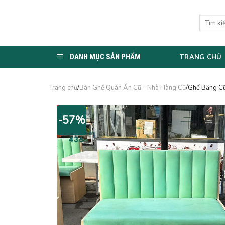
Skip
to
Tìm
kiếm:
content
DANH MỤC SẢN PHẨM
TRANG CHỦ
Trang chủ
/
Bàn Ghế Quán Ăn Cũ - Nhà Hàng Cũ
/Ghế Băng C
-57%