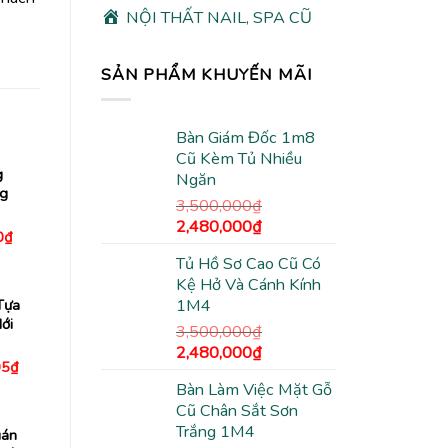
NỘI THẤT NAIL, SPA CŨ
SẢN PHẨM KHUYẾN MÃI
Bàn Giám Đốc 1m8
Cũ Kèm Tủ Nhiều
g
Ngăn
ng
3,500,000
₫
Giá
Giá
2,480,000
₫
Giá
0
₫
gốc
hiện
hiện
Tủ Hồ Sơ Cao Cũ Có
tại
là:
tại
00₫.
là:
Kệ Hở Và Cánh Kính
3,500,000₫.
là:
790,000₫.
Tựa
1M4
2,480,000₫.
ới
3,500,000
₫
Giá
Giá
2,480,000
₫
Giá
05
₫
gốc
hiện
hiện
Bàn Làm Việc Mặt Gỗ
là:
tại
tại
5₫.
là:
Cũ Chân Sắt Sơn
3,500,000₫.
là:
3,160,005₫.
Trắng 1M4
2,480,000₫.
uán