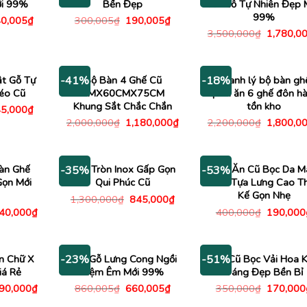
ới 99%
Bền Đẹp
Ăn Gỗ Tự Nhiên Đẹp 
99%
á
Giá
Giá
Giá
0,005
₫
300,005
₫
190,005
₫
c
hiện
gốc
hiện
Giá
3,500,000
₫
1,780,0
tại
là:
tại
gốc
200,005₫.
là:
300,005₫.
là:
là:
840,005₫.
190,005₫.
3,500,00
t Gỗ Tự
Bộ Bàn 4 Ghế Cũ
Thanh lý bộ bàn gh
-41%
-18%
éo Cũ
1MX60CMX75CM
quán ăn 6 ghế đôn h
Khung Sắt Chắc Chắn
tồn kho
á
Giá
5,000
₫
c
hiện
Giá
Giá
Giá
2,000,000
₫
1,180,000
₫
2,200,000
₫
1,800,0
tại
gốc
hiện
gốc
100,000₫.
là:
là:
tại
là:
645,000₫.
2,000,000₫.
là:
2,200,00
1,180,000₫.
àn Ghế
Bàn Tròn Inox Gấp Gọn
Ghế Ăn Cũ Bọc Da M
-35%
-53%
ọn Mới
Qui Phúc Cũ
Xám Tựa Lưng Cao Th
Kế Gọn Nhẹ
Giá
Giá
1,300,000
₫
845,000
₫
gốc
hiện
Giá
Giá
640,000
₫
400,000
₫
190,000
là:
tại
c
hiện
gốc
1,300,000₫.
là:
tại
là:
845,000₫.
50,000₫.
là:
400,000
1,640,000₫.
n Chữ X
Ghế Gỗ Lưng Cong Ngồi
Ghế Cũ Bọc Vải Hoa K
-23%
-51%
iá Rẻ
Nệm Êm Mới 99%
Dáng Đẹp Bền Bỉ
Giá
Giá
Giá
Giá
090,000
₫
860,005
₫
660,005
₫
350,000
₫
170,000
c
hiện
gốc
hiện
gốc
tại
là:
tại
là: