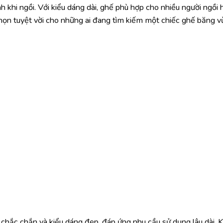
 khi ngồi. Với kiểu dáng dài, ghế phù hợp cho nhiều người ngồi
họn tuyệt vời cho những ai đang tìm kiếm một chiếc ghế băng v
chắc chắn và kiểu dáng đẹp, đáp ứng nhu cầu sử dụng lâu dài. 