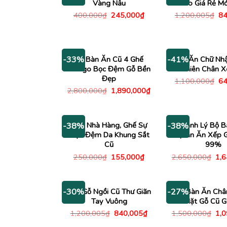
Vàng Nâu
Kho Giá Rẻ M
Giá
Giá
Gi
400,000
₫
245,000
₫
1,200,005
₫
84
gốc
hiện
gố
là:
tại
là:
400,000₫.
là:
1,
245,000₫.
Bộ Bàn Ăn Cũ 4 Ghế
Bàn Ăn Chữ Nhậ
-33%
-41%
Mango Bọc Đệm Gỗ Bền
Nhiên Chân X
Đẹp
Gi
1,100,000
₫
64
gố
Giá
Giá
2,800,000
₫
1,890,000
₫
là:
gốc
hiện
1,
là:
tại
2,800,000₫.
là:
1,890,000₫.
Ghế Nhà Hàng, Ghế Sự
Thanh Lý Bộ B
-38%
-38%
Kiện Đệm Da Khung Sắt
Quán Ăn Xếp G
Cũ
99%
Giá
Giá
Giá
250,000
₫
155,000
₫
2,650,000
₫
1,
gốc
hiện
gố
là:
tại
là:
250,000₫.
là:
2,6
155,000₫.
Ghế Gỗ Ngồi Cũ Thư Giãn
Bộ Bàn Ăn Châ
-30%
-27%
Tay Vuông
Mặt Gỗ Cũ G
Giá
Giá
Giá
1,200,005
₫
840,005
₫
1,500,000
₫
1,
gốc
hiện
gố
là:
tại
là: