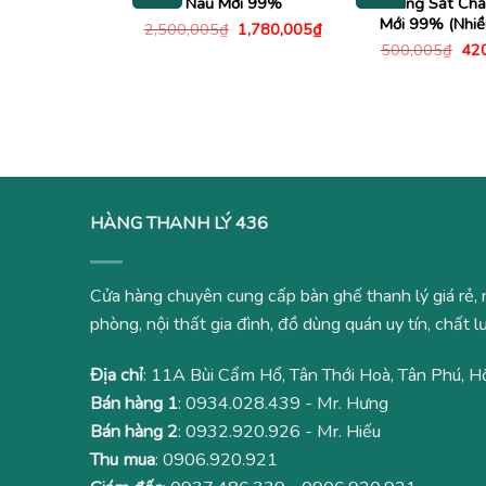
Nâu Mới 99%
Khung Sắt Chắ
Mới 99% (Nhiề
Giá
Giá
2,500,005
₫
1,780,005
₫
gốc
hiện
Giá
500,005
₫
42
là:
tại
gố
2,500,005₫.
là:
là:
1,780,005₫.
500
HÀNG THANH LÝ 436
Cửa hàng chuyên cung cấp bàn ghế thanh lý giá rẻ, 
phòng, nội thất gia đình, đồ dùng quán uy tín, chất
Địa chỉ
: 11A Bùi Cẩm Hổ, Tân Thới Hoà, Tân Phú, H
Bán hàng 1
:
0934.028.439
- Mr. Hưng
Bán hàng 2
:
0932.920.926
- Mr. Hiếu
Thu mua
:
0906.920.921