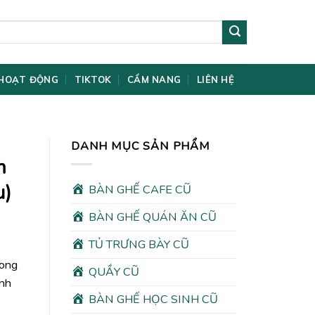
HOẠT ĐỘNG
TIKTOK
CẨM NANG
LIÊN HỆ
DANH MỤC SẢN PHẨM
m
u)
BÀN GHẾ CAFE CŨ
BÀN GHẾ QUÁN ĂN CŨ
TỦ TRƯNG BÀY CŨ
rong
QUẦY CŨ
ình
BÀN GHẾ HỌC SINH CŨ