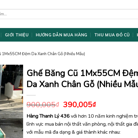
GIỚI THIỆU
HƯỚNG DẪN MUA HÀNG
THU MUA ĐỒ CŨ
ũ 1Mx55CM Đệm Da Xanh Chân Gỗ (Nhiều Mẫu)
Ghế Băng Cũ 1Mx55CM Đệ
Da Xanh Chân Gỗ (Nhiều Mẫ
Giá
Giá
900,005
390,005
₫
₫
gốc
hiện
Hàng Thanh Lý 436
với hơn 10 năm kinh nghiệm t
là:
tại
lĩnh vực mua bán nội thất văn phòng, nội thất gia đ
900,005₫.
là:
390,005₫.
với mẫu mã đa dạng & giá thành khác nhau: