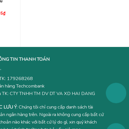
u
Giá
05
₫
hiện
tại
5₫.
là:
2,480,005₫.
ÔNG TIN THANH TOÁN
TK: 179268268
n hàng Techcombank
ủ TK: CTY TNHH TM DV DT VA XD HAI DANG
C LƯU Ý
: Chúng tôi chỉ cung cấp danh sách tài
ản ngân hàng trên. Ngoài ra không cung cấp bất cứ
 khoản nào khác với bất cứ lý do gì, xin quý khách