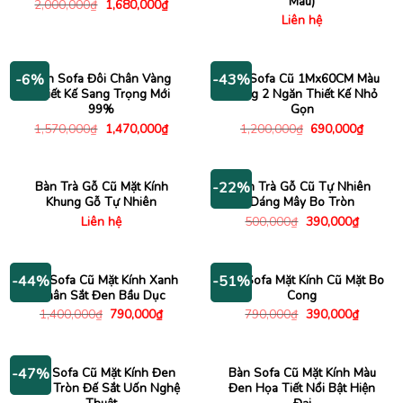
Màu)
Giá
Giá
2,000,000
₫
1,680,000
₫
gốc
hiện
Liên hệ
là:
tại
2,000,000₫.
là:
1,680,000₫.
Bàn Sofa Đôi Chân Vàng
Bàn Sofa Cũ 1Mx60CM Màu
-6%
-43%
Thiết Kế Sang Trọng Mới
Trắng 2 Ngăn Thiết Kế Nhỏ
99%
Gọn
Giá
Giá
Giá
Giá
1,570,000
₫
1,470,000
₫
1,200,000
₫
690,000
₫
gốc
hiện
gốc
hiện
là:
tại
là:
tại
1,570,000₫.
là:
1,200,000₫.
là:
1,470,000₫.
690,00
Bàn Trà Gỗ Cũ Mặt Kính
Bàn Trà Gỗ Cũ Tự Nhiên
-22%
Khung Gỗ Tự Nhiên
Dáng Mây Bo Tròn
Giá
Giá
Liên hệ
500,000
₫
390,000
₫
gốc
hiện
là:
tại
500,000₫.
là:
390,000
Bàn Sofa Cũ Mặt Kính Xanh
Bàn Sofa Mặt Kính Cũ Mặt Bo
-44%
-51%
Chân Sắt Đen Bầu Dục
Cong
Giá
Giá
Giá
Giá
1,400,000
₫
790,000
₫
790,000
₫
390,000
₫
gốc
hiện
gốc
hiện
là:
tại
là:
tại
1,400,000₫.
là:
790,000₫.
là:
790,000₫.
390,000
Bàn Sofa Cũ Mặt Kính Đen
Bàn Sofa Cũ Mặt Kính Màu
-47%
Hình Tròn Đế Sắt Uốn Nghệ
Đen Họa Tiết Nổi Bật Hiện