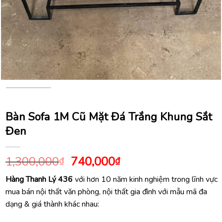
Bàn Sofa 1M Cũ Mặt Đá Trắng Khung Sắt
Đen
Giá
Giá
1,300,000
740,000
₫
₫
gốc
hiện
Hàng Thanh Lý 436
với hơn 10 năm kinh nghiệm trong lĩnh vực
là:
tại
mua bán nội thất văn phòng, nội thất gia đình với mẫu mã đa
1,300,000₫.
là:
dạng & giá thành khác nhau:
740,000₫.