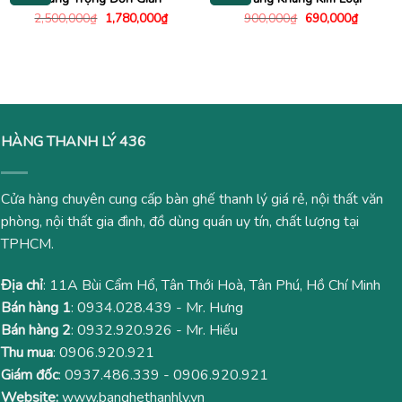
Giá
Giá
Giá
Giá
2,500,000
₫
1,780,000
₫
900,000
₫
690,000
₫
gốc
hiện
gốc
hiện
là:
tại
là:
tại
2,500,000₫.
là:
900,000₫.
là:
1,780,000₫.
690,000
HÀNG THANH LÝ 436
Cửa hàng chuyên cung cấp bàn ghế thanh lý giá rẻ, nội thất văn
phòng, nội thất gia đình, đồ dùng quán uy tín, chất lượng tại
TPHCM.
Địa chỉ
: 11A Bùi Cẩm Hổ, Tân Thới Hoà, Tân Phú, Hồ Chí Minh
Bán hàng 1
:
0934.028.439
- Mr. Hưng
Bán hàng 2
:
0932.920.926
- Mr. Hiếu
Thu mua
:
0906.920.921
Giám đốc
:
0937.486.339
-
0906.920.921
Website:
www.banghethanhly.vn