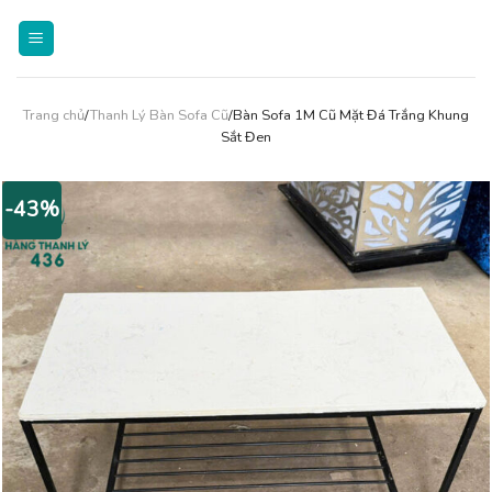
Skip
to
content
Trang chủ
/
Thanh Lý Bàn Sofa Cũ
/Bàn Sofa 1M Cũ Mặt Đá Trắng Khung
Sắt Đen
-43%