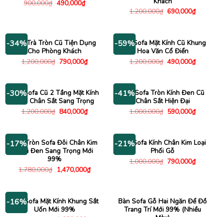
Khách
Giá
Giá
900,000
₫
490,000
₫
gốc
hiện
Giá
Giá
1,200,000
₫
690,000
₫
là:
tại
gốc
hiện
900,000₫.
là:
là:
tại
490,000₫.
1,200,000₫.
là:
690,00
Bàn Trà Tròn Cũ Tiện Dụng
Bàn Sofa Mặt Kính Cũ Khung
-34%
-59%
Cho Phòng Khách
Hoa Văn Cổ Điển
Giá
Giá
Giá
Giá
1,200,000
₫
790,000
₫
1,200,000
₫
490,000
₫
gốc
hiện
gốc
hiện
là:
tại
là:
tại
1,200,000₫.
là:
1,200,000₫.
là:
790,000₫.
490,00
Bàn Sofa Cũ 2 Tầng Mặt Kính
Bàn Sofa Tròn Kính Đen Cũ
-30%
-41%
Đen Chân Sắt Sang Trọng
Chân Sắt Hiện Đại
Giá
Giá
Giá
Giá
1,200,000
₫
840,000
₫
1,000,000
₫
590,000
₫
gốc
hiện
gốc
hiện
là:
tại
là:
tại
1,200,000₫.
là:
1,000,000₫.
là:
840,000₫.
590,00
Bàn Tròn Sofa Đôi Chân Kim
Bàn Sofa Kính Chân Kim Loại
-17%
-21%
Loại Đen Sang Trọng Mới
Phối Gỗ
99%
Giá
Giá
1,000,000
₫
790,000
₫
gốc
hiện
Giá
Giá
1,780,000
₫
1,470,000
₫
là:
tại
gốc
hiện
1,000,000₫.
là:
là:
tại
790,00
1,780,000₫.
là:
1,470,000₫.
Bàn Sofa Mặt Kính Khung Sắt
Bàn Sofa Gỗ Hai Ngăn Để Đồ
-16%
Uốn Mới 99%
Trang Trí Mới 99% (Nhiều