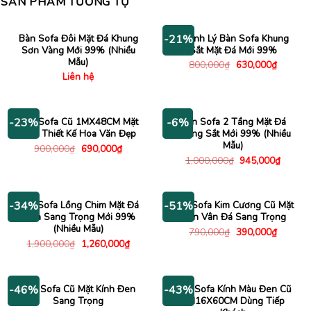
SẢN PHẨM TƯƠNG TỰ
Bàn Sofa Đôi Mặt Đá Khung
Thanh Lý Bàn Sofa Khung
-21%
Sơn Vàng Mới 99% (Nhiều
Sắt Mặt Đá Mới 99%
Mẫu)
Giá
Giá
800,000
₫
630,000
₫
gốc
hiện
Liên hệ
là:
tại
800,000₫.
là:
630,000
Bàn Sofa Cũ 1MX48CM Mặt
Bàn Sofa 2 Tầng Mặt Đá
-23%
-6%
Kính Thiết Kế Hoa Văn Đẹp
Khung Sắt Mới 99% (Nhiều
Mẫu)
Giá
Giá
900,000
₫
690,000
₫
gốc
hiện
Giá
Giá
1,000,000
₫
945,000
₫
là:
tại
gốc
hiện
900,000₫.
là:
là:
tại
690,000₫.
1,000,000₫.
là:
945,00
Bàn Sofa Lồng Chim Mặt Đá
Bàn Sofa Kim Cương Cũ Mặt
-34%
-51%
Tròn Sang Trọng Mới 99%
Đen Vân Đá Sang Trọng
(Nhiều Mẫu)
Giá
Giá
790,000
₫
390,000
₫
gốc
hiện
Giá
Giá
1,900,000
₫
1,260,000
₫
là:
tại
gốc
hiện
790,000₫.
là:
là:
tại
390,000
1,900,000₫.
là:
1,260,000₫.
Bàn Sofa Cũ Mặt Kính Đen
Bàn Sofa Kính Màu Đen Cũ
-46%
-43%
Sang Trọng
1M16X60CM Dùng Tiếp