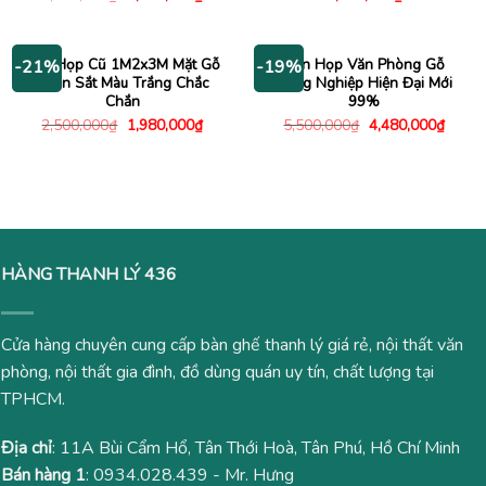
gốc
hiện
là:
tại
1,500,000₫.
là:
1,180,000₫.
Bàn Họp Cũ 1M2x3M Mặt Gỗ
Bàn Họp Văn Phòng Gỗ
-21%
-19%
Chân Sắt Màu Trắng Chắc
Công Nghiệp Hiện Đại Mới
Chắn
99%
Giá
Giá
Giá
Giá
2,500,000
₫
1,980,000
₫
5,500,000
₫
4,480,000
₫
gốc
hiện
gốc
hiện
là:
tại
là:
tại
2,500,000₫.
là:
5,500,000₫.
là:
1,980,000₫.
4,480
HÀNG THANH LÝ 436
Cửa hàng chuyên cung cấp bàn ghế thanh lý giá rẻ, nội thất văn
phòng, nội thất gia đình, đồ dùng quán uy tín, chất lượng tại
TPHCM.
Địa chỉ
: 11A Bùi Cẩm Hổ, Tân Thới Hoà, Tân Phú, Hồ Chí Minh
Bán hàng 1
:
0934.028.439
- Mr. Hưng