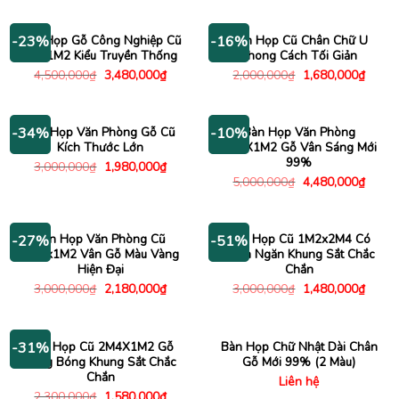
là:
tại
3,500,000₫.
là:
2,480,000₫.
Bàn Họp Gỗ Công Nghiệp Cũ
Bàn Họp Cũ Chân Chữ U
-23%
-16%
3Mx1M2 Kiểu Truyền Thống
Phong Cách Tối Giản
Giá
Giá
Giá
Giá
4,500,000
₫
3,480,000
₫
2,000,000
₫
1,680,000
₫
gốc
hiện
gốc
hiện
là:
tại
là:
tại
4,500,000₫.
là:
2,000,000₫.
là:
3,480,000₫.
1,680
Bàn Họp Văn Phòng Gỗ Cũ
Bàn Họp Văn Phòng
-34%
-10%
Kích Thước Lớn
2M4X1M2 Gỗ Vân Sáng Mới
99%
Giá
Giá
3,000,000
₫
1,980,000
₫
gốc
hiện
Giá
Giá
5,000,000
₫
4,480,000
₫
là:
tại
gốc
hiện
3,000,000₫.
là:
là:
tại
1,980,000₫.
5,000,000₫.
là:
4,480
Bàn Họp Văn Phòng Cũ
Bàn Họp Cũ 1M2x2M4 Có
-27%
-51%
2M8x1M2 Vân Gỗ Màu Vàng
Vách Ngăn Khung Sắt Chắc
Hiện Đại
Chắn
Giá
Giá
Giá
Giá
3,000,000
₫
2,180,000
₫
3,000,000
₫
1,480,000
₫
gốc
hiện
gốc
hiện
là:
tại
là:
tại
3,000,000₫.
là:
3,000,000₫.
là:
2,180,000₫.
1,480
Bàn Họp Cũ 2M4X1M2 Gỗ
Bàn Họp Chữ Nhật Dài Chân
-31%
Sáng Bóng Khung Sắt Chắc
Gỗ Mới 99% (2 Màu)
Chắn
Liên hệ
Giá
Giá
2,300,000
₫
1,580,000
₫