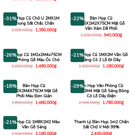
gốc
hiện
là:
tại
2,500,000₫.
là:
1,580,000₫.
Bàn Họp Cũ Chữ U 2MX1M
Bàn Họp Cũ
-31%
-22%
Khung Sắt Chắc Chắn
1M6X1M2X75CM Mặt Gỗ
Vân Xám Dễ Phối
Giá
Giá
2,000,000
₫
1,380,000
₫
gốc
hiện
Giá
Giá
1,200,000
₫
940,000
₫
là:
tại
gốc
hiện
2,000,000₫.
là:
là:
tại
1,380,000₫.
1,200,000₫.
là:
940,00
Bàn Họp Cũ 1M2x2M4x75CM
Bàn Họp Cũ 1MX2M Vân Gỗ
-26%
-21%
Văn Phòng Gỗ Màu Óc Chó
Vàng Có 2 Lỗ Đi Dây
Giá
Giá
Giá
Giá
2,000,000
₫
1,480,000
₫
1,500,000
₫
1,180,000
₫
gốc
hiện
gốc
hiện
là:
tại
là:
tại
2,000,000₫.
là:
1,500,000₫.
là:
1,480,000₫.
1,180
Bàn Họp Cũ
Bàn Họp Văn Phòng Cũ
-18%
-29%
1M2X2M4X75CM Mặt Gỗ
1M2x2M4 Mặt Gỗ Sáng Bóng
Phối Màu Đơn Giản
Có Lỗ Dây Điện
Giá
Giá
Giá
Giá
1,800,000
₫
1,480,000
₫
2,500,000
₫
1,780,000
₫
gốc
hiện
gốc
hiện
là:
tại
là:
tại
1,800,000₫.
là:
2,500,000₫.
là:
1,480,000₫.
1,780
Bàn Họp Cũ 1M8X1M2 Màu
Thanh Lý Bàn Họp 1m2 Chân
-21%
Vân Gỗ Sáng
Sắt Chữ V Mới 99%
Giá
Giá
1,500,000
₫
1,180,000
₫
2,400,000
₫