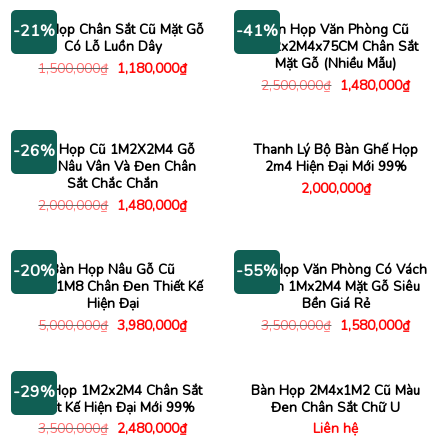
3,500,000₫.
là:
2,000,000₫.
là:
2,480,000₫.
1,180
Bàn Họp Chân Sắt Cũ Mặt Gỗ
Bàn Họp Văn Phòng Cũ
-21%
-41%
Có Lỗ Luồn Dây
1M2x2M4x75CM Chân Sắt
Mặt Gỗ (Nhiều Mẫu)
Giá
Giá
1,500,000
₫
1,180,000
₫
gốc
hiện
Giá
Giá
2,500,000
₫
1,480,000
₫
là:
tại
gốc
hiện
1,500,000₫.
là:
là:
tại
1,180,000₫.
2,500,000₫.
là:
1,480
Bàn Họp Cũ 1M2X2M4 Gỗ
Thanh Lý Bộ Bàn Ghế Họp
-26%
Màu Nâu Vân Và Đen Chân
2m4 Hiện Đại Mới 99%
Sắt Chắc Chắn
2,000,000
₫
Giá
Giá
2,000,000
₫
1,480,000
₫
gốc
hiện
là:
tại
2,000,000₫.
là:
1,480,000₫.
Bàn Họp Nâu Gỗ Cũ
Bàn Họp Văn Phòng Có Vách
-20%
-55%
3M7x1M8 Chân Đen Thiết Kế
Ngăn 1Mx2M4 Mặt Gỗ Siêu
Hiện Đại
Bền Giá Rẻ
Giá
Giá
Giá
Giá
5,000,000
₫
3,980,000
₫
3,500,000
₫
1,580,000
₫
gốc
hiện
gốc
hiện
là:
tại
là:
tại
5,000,000₫.
là:
3,500,000₫.
là:
3,980,000₫.
1,580
Bàn Họp 1M2x2M4 Chân Sắt
Bàn Họp 2M4x1M2 Cũ Màu
-29%
Thiết Kế Hiện Đại Mới 99%
Đen Chân Sắt Chữ U
Giá
Giá
3,500,000
₫
2,480,000
₫
Liên hệ
gốc
hiện