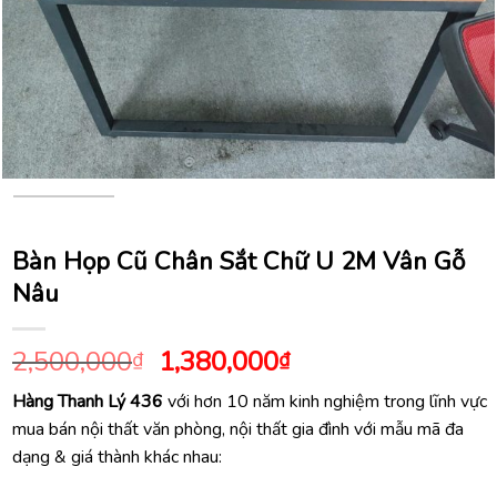
Bàn Họp Cũ Chân Sắt Chữ U 2M Vân Gỗ
Nâu
Giá
Giá
2,500,000
1,380,000
₫
₫
gốc
hiện
Hàng Thanh Lý 436
với hơn 10 năm kinh nghiệm trong lĩnh vực
là:
tại
mua bán nội thất văn phòng, nội thất gia đình với mẫu mã đa
2,500,000₫.
là:
dạng & giá thành khác nhau:
1,380,000₫.