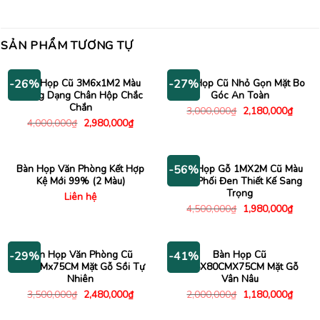
SẢN PHẨM TƯƠNG TỰ
Bàn Họp Cũ 3M6x1M2 Màu
Bàn Họp Cũ Nhỏ Gọn Mặt Bo
-26%
-27%
Trắng Dạng Chân Hộp Chắc
Góc An Toàn
Chắn
Giá
Giá
3,000,000
₫
2,180,000
₫
gốc
hiện
Giá
Giá
4,000,000
₫
2,980,000
₫
là:
tại
gốc
hiện
3,000,000₫.
là:
là:
tại
2,180
4,000,000₫.
là:
2,980,000₫.
Bàn Họp Văn Phòng Kết Hợp
Bàn Họp Gỗ 1MX2M Cũ Màu
-56%
Kệ Mới 99% (2 Màu)
Nâu Phối Đen Thiết Kế Sang
Trọng
Liên hệ
Giá
Giá
4,500,000
₫
1,980,000
₫
gốc
hiện
là:
tại
4,500,000₫.
là:
1,980
Bàn Họp Văn Phòng Cũ
Bàn Họp Cũ
-29%
-41%
3Mx1Mx75CM Mặt Gỗ Sồi Tự
2M5X80CMX75CM Mặt Gỗ
Nhiên
Vân Nâu
Giá
Giá
Giá
Giá
3,500,000
₫
2,480,000
₫
2,000,000
₫
1,180,000
₫
gốc
hiện
gốc
hiện
là:
tại
là:
tại