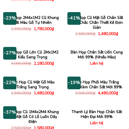
gốc
hiện
là:
tại
2,300,000₫.
là:
1,580,000₫.
Bàn Họp 2M4x1M2 Cũ Khung
Bàn Họp Cũ Mặt Gỗ Chân Sắt
-23%
-41%
Sắt Màu Gỗ Tự Nhiên
Đen Chắc Chắn Thiết Kế Đơn
Giản
Giá
Giá
2,300,000
₫
1,780,000
₫
gốc
hiện
Giá
Giá
2,500,000
₫
1,480,000
₫
là:
tại
gốc
hiện
2,300,000₫.
là:
là:
tại
1,780,000₫.
2,500,000₫.
là:
1,480
Bàn Họp Gỗ Lớn Cũ 2Mx1M2
Bàn Họp Chân Sắt Uốn Cong
-27%
Kiểu Sang Trọng
Mới 99% (Nhiều Màu)
Giá
Giá
3,000,000
₫
2,180,000
₫
Liên hệ
gốc
hiện
là:
tại
3,000,000₫.
là:
2,180,000₫.
Bàn Họp Cũ Mặt Gỗ Màu
Bàn Họp Phối Màu Trắng
-22%
-19%
Trắng Sang Trọng
Đen Kèm Chân Sắt Mới 99%
Giá
Giá
Giá
Giá
1,900,000
₫
1,480,000
₫
5,500,000
₫
4,480,000
₫
gốc
hiện
gốc
hiện
là:
tại
là:
tại
1,900,000₫.
là:
5,500,000₫.
là:
1,480,000₫.
4,480
Bàn Họp Cũ 1M4x2M4 Khung
Thanh Lý Bàn Họp Chân Sắt
-37%
Sắt Mặt Gỗ Có Lỗ Luồn Dây
Hiện Đại Mới 99%
Điện
Liên hệ
Giá
Giá
2,500,000
₫
1,580,000
₫