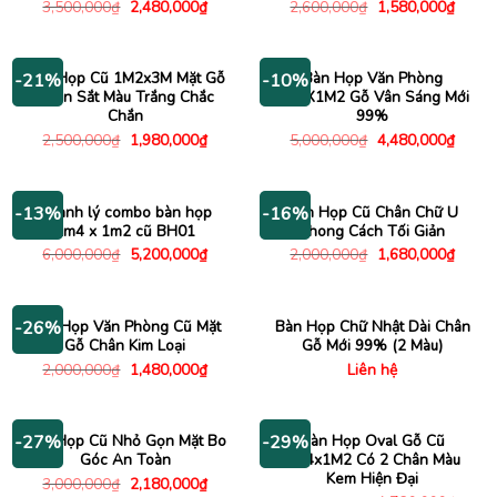
Giá
Giá
Giá
Giá
3,500,000
₫
2,480,000
₫
2,600,000
₫
1,580,000
₫
gốc
hiện
gốc
hiện
là:
tại
là:
tại
3,500,000₫.
là:
2,600,000₫.
là:
2,480,000₫.
1,580
Bàn Họp Cũ 1M2x3M Mặt Gỗ
Bàn Họp Văn Phòng
-21%
-10%
Chân Sắt Màu Trắng Chắc
2M4X1M2 Gỗ Vân Sáng Mới
Chắn
99%
Giá
Giá
Giá
Giá
2,500,000
₫
1,980,000
₫
5,000,000
₫
4,480,000
₫
gốc
hiện
gốc
hiện
là:
tại
là:
tại
2,500,000₫.
là:
5,000,000₫.
là:
1,980,000₫.
4,480
Thanh lý combo bàn họp
Bàn Họp Cũ Chân Chữ U
-13%
-16%
2m4 x 1m2 cũ BH01
Phong Cách Tối Giản
Giá
Giá
Giá
Giá
6,000,000
₫
5,200,000
₫
2,000,000
₫
1,680,000
₫
gốc
hiện
gốc
hiện
là:
tại
là:
tại
6,000,000₫.
là:
2,000,000₫.
là:
5,200,000₫.
1,680
Bàn Họp Văn Phòng Cũ Mặt
Bàn Họp Chữ Nhật Dài Chân
-26%
Gỗ Chân Kim Loại
Gỗ Mới 99% (2 Màu)
Giá
Giá
2,000,000
₫
1,480,000
₫
Liên hệ
gốc
hiện
là:
tại
2,000,000₫.
là:
1,480,000₫.
Bàn Họp Cũ Nhỏ Gọn Mặt Bo
Bàn Họp Oval Gỗ Cũ
-27%
-29%
Góc An Toàn
2M4x1M2 Có 2 Chân Màu
Kem Hiện Đại
Giá
Giá
3,000,000
₫
2,180,000
₫