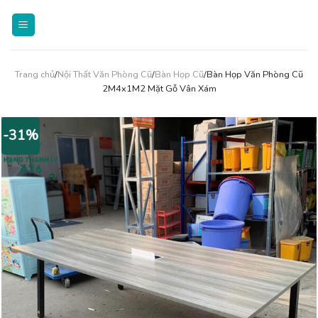
Skip
to
content
Trang chủ
/
Nội Thất Văn Phòng Cũ
/
Bàn Họp Cũ
/Bàn Họp Văn Phòng Cũ
2M4x1M2 Mặt Gỗ Vân Xám
-31%