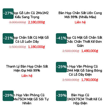
gốc
hiện
gốc
hiện
là:
tại
là:
tại
2,000,000₫.
là:
1,500,000₫.
là:
1,480,000₫.
940,00
Bàn Họp Gỗ Lớn Cũ 2Mx1M2
Bàn Họp Chân Sắt Uốn Cong
-27%
Kiểu Sang Trọng
Mới 99% (Nhiều Màu)
Giá
Giá
3,000,000
₫
2,180,000
₫
Liên hệ
gốc
hiện
là:
tại
3,000,000₫.
là:
2,180,000₫.
Bàn Họp Chân Sắt Cũ Mặt Gỗ
Bàn Họp Cũ Mặt Gỗ Chân Sắt
-21%
-41%
Có Lỗ Luồn Dây
Đen Chắc Chắn Thiết Kế Đơn
Giản
Giá
Giá
1,500,000
₫
1,180,000
₫
gốc
hiện
Giá
Giá
2,500,000
₫
1,480,000
₫
là:
tại
gốc
hiện
1,500,000₫.
là:
là:
tại
1,180,000₫.
2,500,000₫.
là:
1,480
Thanh Lý Bàn Họp Chân Sắt
Bàn Họp Văn Phòng Cũ
-29%
Hiện Đại Mới 99%
1M2x2M4 Mặt Gỗ Sáng Bóng
Có Lỗ Dây Điện
Liên hệ
Giá
Giá
2,500,000
₫
1,780,000
₫
gốc
hiện
là:
tại
2,500,000₫.
là:
1,780
Bàn Họp Văn Phòng Cũ
Bàn Họp Cũ
-29%
-39%
3Mx1Mx75CM Mặt Gỗ Sồi Tự
2M2X1M2X75CM Thiết Kế Có
Nhiên
Hộp Điện