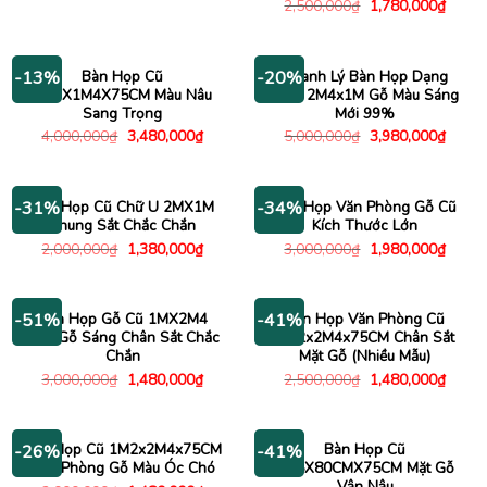
gốc
hiện
Giá
Giá
2,500,000
₫
1,780,000
₫
là:
tại
gốc
hiện
3,000,000₫.
là:
là:
tại
2,180,000₫.
2,500,000₫.
là:
1,780
Bàn Họp Cũ
Thanh Lý Bàn Họp Dạng
-13%
-20%
3M3X1M4X75CM Màu Nâu
Oval 2M4x1M Gỗ Màu Sáng
Sang Trọng
Mới 99%
Giá
Giá
Giá
Giá
4,000,000
₫
3,480,000
₫
5,000,000
₫
3,980,000
₫
gốc
hiện
gốc
hiện
là:
tại
là:
tại
4,000,000₫.
là:
5,000,000₫.
là:
3,480,000₫.
3,980
Bàn Họp Cũ Chữ U 2MX1M
Bàn Họp Văn Phòng Gỗ Cũ
-31%
-34%
Khung Sắt Chắc Chắn
Kích Thước Lớn
Giá
Giá
Giá
Giá
2,000,000
₫
1,380,000
₫
3,000,000
₫
1,980,000
₫
gốc
hiện
gốc
hiện
là:
tại
là:
tại
2,000,000₫.
là:
3,000,000₫.
là:
1,380,000₫.
1,980
Bàn Họp Gỗ Cũ 1MX2M4
Bàn Họp Văn Phòng Cũ
-51%
-41%
Màu Gỗ Sáng Chân Sắt Chắc
1M2x2M4x75CM Chân Sắt
Chắn
Mặt Gỗ (Nhiều Mẫu)
Giá
Giá
Giá
Giá
3,000,000
₫
1,480,000
₫
2,500,000
₫
1,480,000
₫
gốc
hiện
gốc
hiện
là:
tại
là:
tại
3,000,000₫.
là:
2,500,000₫.
là:
1,480,000₫.
1,480
Bàn Họp Cũ 1M2x2M4x75CM
Bàn Họp Cũ
-26%
-41%
Văn Phòng Gỗ Màu Óc Chó
2M5X80CMX75CM Mặt Gỗ
Vân Nâu