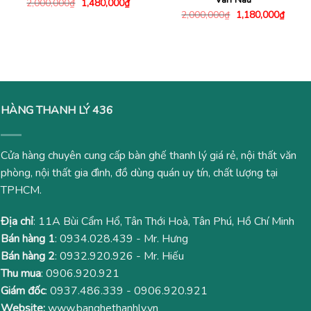
Giá
Giá
2,000,000
₫
1,480,000
₫
gốc
hiện
Giá
Giá
2,000,000
₫
1,180,000
₫
là:
tại
gốc
hiện
2,000,000₫.
là:
là:
tại
1,480,000₫.
2,000,000₫.
là:
1,180
HÀNG THANH LÝ 436
Cửa hàng chuyên cung cấp bàn ghế thanh lý giá rẻ, nội thất văn
phòng, nội thất gia đình, đồ dùng quán uy tín, chất lượng tại
TPHCM.
Địa chỉ
: 11A Bùi Cẩm Hổ, Tân Thới Hoà, Tân Phú, Hồ Chí Minh
Bán hàng 1
:
0934.028.439
- Mr. Hưng
Bán hàng 2
:
0932.920.926
- Mr. Hiếu
Thu mua
:
0906.920.921
Giám đốc
:
0937.486.339
-
0906.920.921
Website:
www.banghethanhly.vn