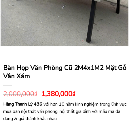
Bàn Họp Văn Phòng Cũ 2M4x1M2 Mặt Gỗ
Vân Xám
Giá
Giá
2,000,000
1,380,000
₫
₫
gốc
hiện
Hàng Thanh Lý 436
với hơn 10 năm kinh nghiệm trong lĩnh vực
là:
tại
mua bán nội thất văn phòng, nội thất gia đình với mẫu mã đa
2,000,000₫.
là:
dạng & giá thành khác nhau:
1,380,000₫.