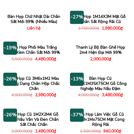
gốc
hiện
gốc
hiện
là:
tại
là:
tại
2,300,000₫.
là:
1,800,000₫.
là:
1,580,000₫.
1,480
Bàn Họp Chữ Nhật Dài Chân
Bàn Họp 1M14X3M Mặt Gỗ
-27%
Sắt Mới 99% (Nhiều Màu)
Chân Sắt Rộng Rãi Cũ
Giá
Giá
Liên hệ
2,700,000
₫
1,980,000
₫
gốc
hiện
là:
tại
2,700,000₫.
là:
1,980
Bàn Họp Phối Màu Trắng
Thanh Lý Bộ Bàn Ghế Họp
-19%
Đen Kèm Chân Sắt Mới 99%
2m4 Hiện Đại Mới 99%
Giá
Giá
5,500,000
₫
4,480,000
₫
2,000,000
₫
gốc
hiện
là:
tại
5,500,000₫.
là:
4,480,000₫.
Bàn Họp Cũ 3M6x1M2 Màu
Bàn Họp Cũ
-26%
-13%
Trắng Dạng Chân Hộp Chắc
2M9X1M35X75CM Gỗ Công
Chắn
Nghiệp Màu Nâu Đậm
Giá
Giá
Giá
Giá
4,000,000
₫
2,980,000
₫
4,000,000
₫
3,480,000
₫
gốc
hiện
gốc
hiện
là:
tại
là:
tại
4,000,000₫.
là:
4,000,000₫.
là:
2,980,000₫.
3,480
Bàn Họp Cũ 1M2X2M4 Gỗ
Bàn Họp Làm Việc Gỗ Cũ
-26%
-37%
Màu Nâu Vân Và Đen Chân
1M8×1Mx75CM Mặt Cong
Sắt Chắc Chắn
Rộng Rãi
Giá
Giá
Giá
Giá
2,000,000
₫
1,480,000
₫
1,500,000
₫
940,000
₫