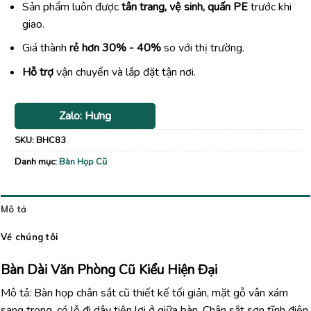
Sản phẩm luôn được
tân trang, vệ sinh, quấn PE
trước khi
giao.
Giá thành
rẻ hơn 30% - 40%
so với thị trường.
Hỗ trợ
vận chuyển và lắp đặt tận nơi.
Zalo: Hưng
SKU:
BHC83
Danh mục:
Bàn Họp Cũ
Mô tả
Về chúng tôi
Bàn Dài Văn Phòng Cũ Kiểu Hiện Đại
Mô tả: Bàn họp chân sắt cũ thiết kế tối giản, mặt gỗ vân xám
sang trọng, có lỗ đi dây tiện lợi ở giữa bàn. Chân sắt sơn tĩnh điện