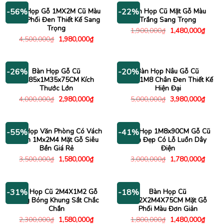
Bàn Họp Gỗ 1MX2M Cũ Màu
Bàn Họp Cũ Mặt Gỗ Màu
-56%
-22%
Nâu Phối Đen Thiết Kế Sang
Trắng Sang Trọng
Trọng
Giá
Giá
1,900,000
₫
1,480,000
₫
gốc
hiện
Giá
Giá
4,500,000
₫
1,980,000
₫
là:
tại
gốc
hiện
1,900,000₫.
là:
là:
tại
1,480
4,500,000₫.
là:
1,980,000₫.
Bàn Họp Gỗ Cũ
Bàn Họp Nâu Gỗ Cũ
-26%
-20%
2M85x1M35x75CM Kích
3M7x1M8 Chân Đen Thiết Kế
Thước Lớn
Hiện Đại
Giá
Giá
Giá
Giá
4,000,000
₫
2,980,000
₫
5,000,000
₫
3,980,000
₫
gốc
hiện
gốc
hiện
là:
tại
là:
tại
4,000,000₫.
là:
5,000,000₫.
là:
2,980,000₫.
3,980
Bàn Họp Văn Phòng Có Vách
Bàn Họp 1M8x90CM Gỗ Cũ
-55%
-41%
Ngăn 1Mx2M4 Mặt Gỗ Siêu
Bền Đẹp Có Lỗ Luồn Dây
Bền Giá Rẻ
Điện
Giá
Giá
Giá
Giá
3,500,000
₫
1,580,000
₫
3,000,000
₫
1,780,000
₫
gốc
hiện
gốc
hiện
là:
tại
là:
tại
3,500,000₫.
là:
3,000,000₫.
là:
1,580,000₫.
1,780
Bàn Họp Cũ 2M4X1M2 Gỗ
Bàn Họp Cũ
-31%
-18%
Sáng Bóng Khung Sắt Chắc
1M2X2M4X75CM Mặt Gỗ
Chắn
Phối Màu Đơn Giản
Giá
Giá
Giá
Giá
2,300,000
₫
1,580,000
₫
1,800,000
₫
1,480,000
₫