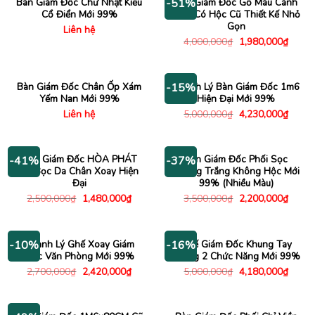
Bàn Giám Đốc Chữ Nhật Kiểu
Bàn Giám Đốc Gỗ Màu Cánh
-51%
Cổ Điển Mới 99%
Gián Có Hộc Cũ Thiết Kế Nhỏ
Gọn
Liên hệ
Giá
Giá
4,000,000
₫
1,980,000
₫
gốc
hiện
là:
tại
4,000,000₫.
là:
1,980
Bàn Giám Đốc Chân Ốp Xám
Thanh Lý Bàn Giám Đốc 1m6
-15%
Yếm Nan Mới 99%
Hiện Đại Mới 99%
Giá
Giá
Liên hệ
5,000,000
₫
4,230,000
₫
gốc
hiện
là:
tại
5,000,000₫.
là:
4,230
Ghế Giám Đốc HÒA PHÁT
Bàn Giám Đốc Phối Sọc
-41%
-37%
Cũ Bọc Da Chân Xoay Hiện
Ngang Trắng Không Hộc Mới
Đại
99% (Nhiều Màu)
Giá
Giá
Giá
Giá
2,500,000
₫
1,480,000
₫
3,500,000
₫
2,200,000
₫
gốc
hiện
gốc
hiện
là:
tại
là:
tại
2,500,000₫.
là:
3,500,000₫.
là:
1,480,000₫.
2,200
Thanh Lý Ghế Xoay Giám
Ghế Giám Đốc Khung Tay
-10%
-16%
Đốc Văn Phòng Mới 99%
Vuông 2 Chức Năng Mới 99%
Giá
Giá
Giá
Giá
2,700,000
₫
2,420,000
₫
5,000,000
₫
4,180,000
₫
gốc
hiện
gốc
hiện
là:
tại
là:
tại
2,700,000₫.
là:
5,000,000₫.
là:
2,420,000₫.
4,180