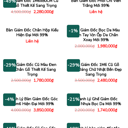
Bàn Giám Đốc 1M6x80CM Cũ
Bàn Giám Đốc Phối Chỉ Viền
-49%
Ốp Gỗ Thiết Kế Sang Trọng
Trắng Mới 99%
Giá
Giá
4,500,000
₫
2,280,000
₫
Liên hệ
gốc
hiện
là:
tại
4,500,000₫.
là:
2,280,000₫.
Bàn Giám Đốc Chân Hộp Kiểu
Ghế Giám Đốc Bọc Da Màu
-1%
Hiện Đại Mới 99%
Đen Tay Vịn Ốp Da Chân
Xoay Mới 99%
Liên hệ
Giá
Giá
2,000,000
₫
1,980,000
₫
gốc
hiện
là:
tại
2,000,000₫.
là:
1,980
Ghế Giám Đốc Cũ Màu Đen
Bàn Giám Đốc 1M6 Cũ Gỗ
-29%
-29%
Da Chân Gỗ Thiết Kế Sang
Kiểu Dáng Chữ Nhật Bền Đẹp
Trọng
Sang Trọng
Giá
Giá
Giá
Giá
2,500,000
₫
1,780,000
₫
3,500,000
₫
2,480,000
₫
gốc
hiện
gốc
hiện
là:
tại
là:
tại
2,500,000₫.
là:
3,500,000₫.
là:
1,780,000₫.
2,480
Thanh Lý Bàn Giám Đốc Góc
Thanh Lý Ghế Giám Đốc
-4%
-21%
L 1m6 Hiện Đại Mới 99%
Chân Nhựa Bọc Da Mới 99%
Giá
Giá
Giá
Giá
4,000,000
₫
3,850,000
₫
2,200,000
₫
1,740,000
₫
gốc
hiện
gốc
hiện
là:
tại
là:
tại
4,000,000₫.
là:
2,200,000₫.
là:
3,850,000₫.
1,740