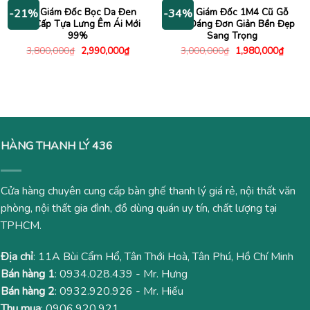
1,680,000₫.
3,520
Ghế Giám Đốc Bọc Da Đen
Bàn Giám Đốc 1M4 Cũ Gỗ
-21%
-34%
Cao Cấp Tựa Lưng Êm Ái Mới
Kiểu Dáng Đơn Giản Bền Đẹp
99%
Sang Trọng
Giá
Giá
Giá
Giá
3,800,000
₫
2,990,000
₫
3,000,000
₫
1,980,000
₫
gốc
hiện
gốc
hiện
là:
tại
là:
tại
3,800,000₫.
là:
3,000,000₫.
là:
2,990,000₫.
1,980
HÀNG THANH LÝ 436
Cửa hàng chuyên cung cấp bàn ghế thanh lý giá rẻ, nội thất văn
phòng, nội thất gia đình, đồ dùng quán uy tín, chất lượng tại
TPHCM.
Địa chỉ
: 11A Bùi Cẩm Hổ, Tân Thới Hoà, Tân Phú, Hồ Chí Minh
Bán hàng 1
:
0934.028.439
- Mr. Hưng
Bán hàng 2
:
0932.920.926
- Mr. Hiếu
Thu mua
:
0906.920.921