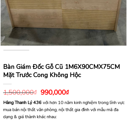
Bàn Giám Đốc Gỗ Cũ 1M6X90CMX75CM
Mặt Trước Cong Không Hộc
Giá
Giá
1,500,000
990,000
₫
₫
gốc
hiện
Hàng Thanh Lý 436
với hơn 10 năm kinh nghiệm trong lĩnh vực
là:
tại
mua bán nội thất văn phòng, nội thất gia đình với mẫu mã đa
1,500,000₫.
là:
dạng & giá thành khác nhau:
990,000₫.