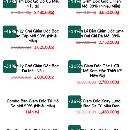
Bàn Giám Đốc Gỗ Đỏ Cũ Màu
Bàn Giám Đốc Góc L Hiện
-17%
-14%
Nâu đỏ
Đại Mới 99% (Nhiều Mẫu)
Giá
Giá
Giá
Giá
3,000,000
₫
2,480,000
₫
4,500,000
₫
3,850,000
₫
gốc
hiện
gốc
hiện
là:
tại
là:
tại
3,000,000₫.
là:
4,500,000₫.
là:
2,480,000₫.
3,850
Thanh Lý Ghế Giám Đốc Bọc
Thanh Lý Bàn Giám Đốc 1m4
-46%
-14%
Da Cao Cấp Mới 99% (Nhiều
Hiện Đại Giá Rẻ Mới 99%
Mẫu)
Giá
Giá
3,200,000
₫
2,750,000
₫
gốc
hiện
Giá
Giá
3,000,000
₫
1,620,000
₫
là:
tại
gốc
hiện
3,200,000₫.
là:
là:
tại
2,750
3,000,000₫.
là:
1,620,000₫.
Thanh Lý Ghế Giám Đốc Bọc
Bàn Giám Đốc Góc L Cũ
-31%
-31%
Da Màu Nâu
2Mx1M6 Kèm Hộc Thiết Kế
Hiện Đại
Giá
Giá
3,000,000
₫
2,080,000
₫
gốc
hiện
Giá
Giá
4,000,000
₫
2,780,000
₫
là:
tại
gốc
hiện
3,000,000₫.
là:
là:
tại
2,080,000₫.
4,000,000₫.
là:
2,780
Combo Bàn Giám Đốc Tủ Hồ
Ghế Giám Đốc Xoay Lưng
-26%
Sơ Mới 99% (Nhiều Mẫu)
Cao Bọc Da Cũ Màu Đen
Giá
Giá
Liên hệ
2,000,000
₫
1,480,000
₫
gốc
hiện
là:
tại
2,000,000₫.
là:
1,480