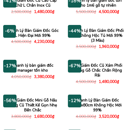
Bàn Giám Đốc Cũ Cao Cấp
Thanh lý bàn giám đốc tồn
-41%
-18%
Chữ L Chân Inox Cũ
kho 1m6 gỗ tự nhiên
Giá
Giá
Giá
Giá
2,500,000
₫
1,480,000
₫
5,500,000
₫
4,500,000
₫
gốc
hiện
gốc
hiện
là:
tại
là:
tại
2,500,000₫.
là:
5,500,000₫.
là:
1,480,000₫.
4,500
Thanh Lý Bàn Giám Đốc Góc
Thanh Lý Bàn Giám Đốc Phối
-6%
-44%
L Hiện Đại Mới 99%
Chỉ Không Hộc Tủ Mới 99%
(3 Màu)
Giá
Giá
4,500,000
₫
4,230,000
₫
gốc
hiện
Giá
Giá
3,500,000
₫
1,960,000
₫
là:
tại
gốc
hiện
4,500,000₫.
là:
là:
tại
4,230,000₫.
3,500,000₫.
là:
1,960
Thanh lý bàn giám đốc
Bàn Giám Đốc Cũ Xám Phối
-17%
-67%
manager tồn kho
Khung Gỗ Chắc Chắn Rộng
Rãi
Giá
Giá
4,050,000
₫
3,380,000
₫
gốc
hiện
Giá
Giá
4,500,000
₫
1,480,000
₫
là:
tại
gốc
hiện
4,050,000₫.
là:
là:
tại
3,380,000₫.
4,500,000₫.
là:
1,480
Bàn Giám Đốc Mini Gỗ Nâu
Thanh Lý Bàn Giám Đốc
-56%
-12%
Sáng Cũ Thiết Kế Gọn Nhẹ
1m6x80cm Không Hộc Mới
Bền Chắc
99%
Giá
Giá
Giá
Giá
3,800,000
₫
1,680,000
₫
4,000,000
₫
3,520,000
₫
gốc
hiện
gốc
hiện
là:
tại
là:
tại
3,800,000₫.
là:
4,000,000₫.
là: