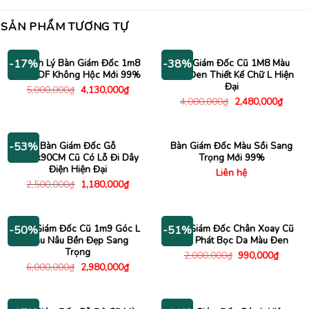
SẢN PHẨM TƯƠNG TỰ
Thanh Lý Bàn Giám Đốc 1m8
Bàn Giám Đốc Cũ 1M8 Màu
-17%
-38%
Gỗ MDF Không Hộc Mới 99%
Nâu Đen Thiết Kế Chữ L Hiện
Đại
Giá
Giá
5,000,000
₫
4,130,000
₫
gốc
hiện
Giá
Giá
4,000,000
₫
2,480,000
₫
là:
tại
gốc
hiện
5,000,000₫.
là:
là:
tại
4,130,000₫.
4,000,000₫.
là:
2,480
Bàn Giám Đốc Gỗ
Bàn Giám Đốc Màu Sồi Sang
-53%
1M8x90CM Cũ Có Lỗ Đi Dây
Trọng Mới 99%
Điện Hiện Đại
Liên hệ
Giá
Giá
2,500,000
₫
1,180,000
₫
gốc
hiện
là:
tại
2,500,000₫.
là:
1,180,000₫.
Bàn Giám Đốc Cũ 1m9 Góc L
Ghế Giám Đốc Chân Xoay Cũ
-50%
-51%
Màu Nâu Bền Đẹp Sang
Hoà Phát Bọc Da Màu Đen
Trọng
Giá
Giá
2,000,000
₫
990,000
₫
gốc
hiện
Giá
Giá
6,000,000
₫
2,980,000
₫
là:
tại
gốc
hiện
2,000,000₫.
là:
là:
tại
990,00
6,000,000₫.
là:
2,980,000₫.