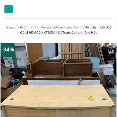
Skip
to
content
Trang chủ
/
Nội Thất Văn Phòng Cũ
/
Bàn Giám Đốc Cũ
/Bàn Giám Đốc Gỗ
Cũ 1M6X90CMX75CM Mặt Trước Cong Không Hộc
-34%