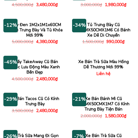
Giá
Giá
Giá
Giá
4,500,000
₫
3,480,000
₫
3,000,000
₫
1,980,000
₫
gốc
hiện
gốc
hiện
là:
tại
là:
tại
4,500,000₫.
là:
3,000,000₫.
là:
3,480,000₫.
1,980
Quầy Đen 1M2x1M1x60CM
Tủ Trưng Bày Cũ
-12%
-34%
Có Kệ Trưng Bày Và Tủ Khóa
60CMX50CMX1M6 Có Bánh
Mới 99%
Xe Dễ Di Chuyển
Giá
Giá
Giá
Giá
5,000,000
₫
4,380,000
₫
1,500,000
₫
990,000
₫
gốc
hiện
gốc
hiện
là:
tại
là:
tại
5,000,000₫.
là:
1,500,000₫.
là:
4,380,000₫.
990,00
Quầy TakeAway Cũ Bán
Xe Bán Trà Sữa Màu Hồng
-45%
Nước Lưu Động Màu Xanh
Dễ Thương Mới 99%
Bền Đẹp
Liên hệ
Giá
Giá
4,500,000
₫
2,480,000
₫
gốc
hiện
là:
tại
4,500,000₫.
là:
2,480,000₫.
Xe Bán Tacos Cũ Có Kính
Xe Bán Bánh Mì Cũ
-29%
-21%
Trưng Bày
80CMX50CMX1M7 Có Kính
Trưng Bày Tiện Bán
Giá
Giá
3,500,000
₫
2,480,000
₫
gốc
hiện
Giá
Giá
2,000,000
₫
1,580,000
₫
là:
tại
gốc
hiện
3,500,000₫.
là:
là:
tại
2,480,000₫.
2,000,000₫.
là:
1,580
Xe Trà Sữa Mang Đi Gọn
Xe Bán Trà Sữa Cũ
-26%
-7%