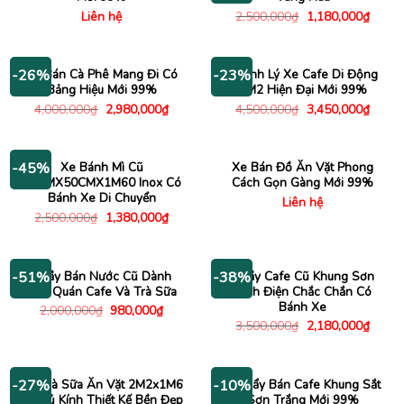
Giá
Giá
Liên hệ
2,500,000
₫
1,180,000
₫
gốc
hiện
là:
tại
2,500,000₫.
là:
1,180
Xe Bán Cà Phê Mang Đi Có
Thanh Lý Xe Cafe Di Động
-26%
-23%
Bảng Hiệu Mới 99%
1M2 Hiện Đại Mới 99%
Giá
Giá
Giá
Giá
4,000,000
₫
2,980,000
₫
4,500,000
₫
3,450,000
₫
gốc
hiện
gốc
hiện
là:
tại
là:
tại
4,000,000₫.
là:
4,500,000₫.
là:
2,980,000₫.
3,450
Xe Bánh Mì Cũ
Xe Bán Đồ Ăn Vặt Phong
-45%
75CMX50CMX1M60 Inox Có
Cách Gọn Gàng Mới 99%
Bánh Xe Di Chuyển
Liên hệ
Giá
Giá
2,500,000
₫
1,380,000
₫
gốc
hiện
là:
tại
2,500,000₫.
là:
1,380,000₫.
Quầy Bán Nước Cũ Dành
Quầy Cafe Cũ Khung Sơn
-51%
-38%
Cho Quán Cafe Và Trà Sữa
Tĩnh Điện Chắc Chắn Có
Bánh Xe
Giá
Giá
2,000,000
₫
980,000
₫
gốc
hiện
Giá
Giá
3,500,000
₫
2,180,000
₫
là:
tại
gốc
hiện
2,000,000₫.
là:
là:
tại
980,000₫.
3,500,000₫.
là:
2,180
Xe Trà Sữa Ăn Vặt 2M2x1M6
Xe Đẩy Bán Cafe Khung Sắt
-27%
-10%
Cũ Tủ Kính Thiết Kế Bền Đẹp
Sơn Trắng Mới 99%