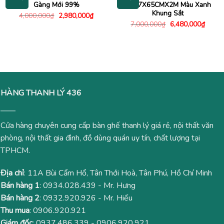
Gàng Mới 99%
1M67X65CMX2M Màu Xanh
Khung Sắt
Giá
Giá
4,000,000
₫
2,980,000
₫
gốc
hiện
Giá
Giá
7,000,000
₫
6,480,000
₫
là:
tại
gốc
hiện
4,000,000₫.
là:
là:
tại
2,980,000₫.
7,000,000₫.
là:
6,480
HÀNG THANH LÝ 436
Cửa hàng chuyên cung cấp bàn ghế thanh lý giá rẻ, nội thất văn
phòng, nội thất gia đình, đồ dùng quán uy tín, chất lượng tại
TPHCM.
Địa chỉ
: 11A Bùi Cẩm Hổ, Tân Thới Hoà, Tân Phú, Hồ Chí Minh
Bán hàng 1
:
0934.028.439
- Mr. Hưng
Bán hàng 2
:
0932.920.926
- Mr. Hiếu
Thu mua
:
0906.920.921
Giám đốc
:
0937.486.339
-
0906.920.921