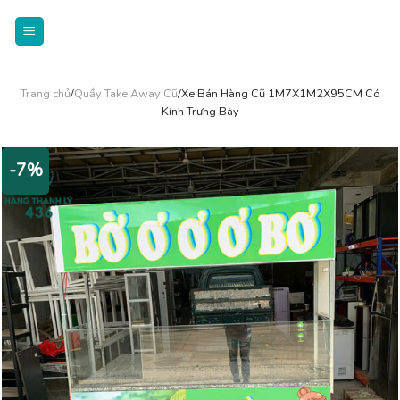
Skip
to
content
Trang chủ
/
Quầy Take Away Cũ
/Xe Bán Hàng Cũ 1M7X1M2X95CM Có
Kính Trưng Bày
-7%