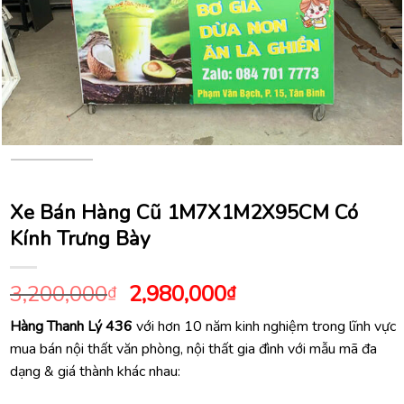
Xe Bán Hàng Cũ 1M7X1M2X95CM Có
Kính Trưng Bày
Giá
Giá
3,200,000
2,980,000
₫
₫
gốc
hiện
Hàng Thanh Lý 436
với hơn 10 năm kinh nghiệm trong lĩnh vực
là:
tại
mua bán nội thất văn phòng, nội thất gia đình với mẫu mã đa
3,200,000₫.
là:
dạng & giá thành khác nhau:
2,980,000₫.