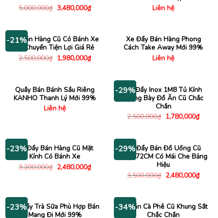
Giá
Giá
5,000,000
₫
3,480,000
₫
Liên hệ
gốc
hiện
là:
tại
5,000,000₫.
là:
3,480,000₫.
Xe Bán Hàng Cũ Có Bánh Xe
Xe Đẩy Bán Hàng Phong
-21%
Di Chuyển Tiện Lợi Giá Rẻ
Cách Take Away Mới 99%
Giá
Giá
2,500,000
₫
1,980,000
₫
Liên hệ
gốc
hiện
là:
tại
2,500,000₫.
là:
1,980,000₫.
Quầy Bán Bánh Sầu Riêng
Xe Đẩy Inox 1M8 Tủ Kính
-29%
KANHO Thanh Lý Mới 99%
Trưng Bày Đồ Ăn Cũ Chắc
Chắn
Liên hệ
Giá
Giá
2,500,000
₫
1,780,000
₫
gốc
hiện
là:
tại
2,500,000₫.
là:
1,780
Xe Đẩy Bán Hàng Cũ Mặt
Xe Đẩy Bán Đồ Uống Cũ
-23%
-29%
Kính Có Bánh Xe
1M6x72CM Có Mái Che Bảng
Hiệu
Giá
Giá
3,200,000
₫
2,480,000
₫
gốc
hiện
Giá
Giá
3,500,000
₫
2,480,000
₫
là:
tại
gốc
hiện
3,200,000₫.
là:
là:
tại
2,480,000₫.
3,500,000₫.
là:
2,480
Xe Đẩy Trà Sữa Phù Hợp Bán
Xe Bán Cà Phê Cũ Khung Sắt
-23%
-34%
Mang Đi Mới 99%
Chắc Chắn