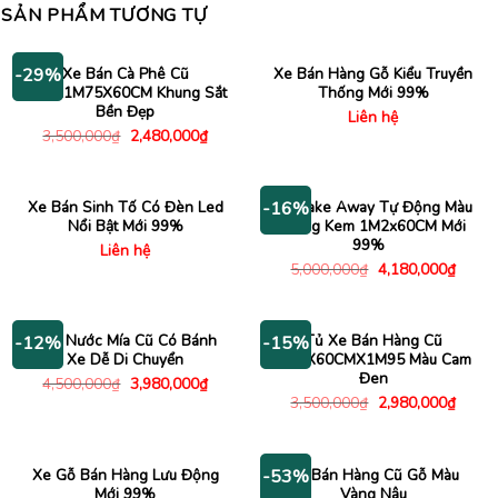
SẢN PHẨM TƯƠNG TỰ
Xe Bán Cà Phê Cũ
Xe Bán Hàng Gỗ Kiểu Truyền
-29%
1M2X1M75X60CM Khung Sắt
Thống Mới 99%
Bền Đẹp
Liên hệ
Giá
Giá
3,500,000
₫
2,480,000
₫
gốc
hiện
là:
tại
3,500,000₫.
là:
2,480,000₫.
Xe Bán Sinh Tố Có Đèn Led
Xe Take Away Tự Động Màu
-16%
Nổi Bật Mới 99%
Trắng Kem 1M2x60CM Mới
99%
Liên hệ
Giá
Giá
5,000,000
₫
4,180,000
₫
gốc
hiện
là:
tại
5,000,000₫.
là:
4,180
Máy Nước Mía Cũ Có Bánh
Tủ Xe Bán Hàng Cũ
-12%
-15%
Xe Dễ Di Chuyển
1M2X60CMX1M95 Màu Cam
Đen
Giá
Giá
4,500,000
₫
3,980,000
₫
gốc
hiện
Giá
Giá
3,500,000
₫
2,980,000
₫
là:
tại
gốc
hiện
4,500,000₫.
là:
là:
tại
3,980,000₫.
3,500,000₫.
là:
2,980
Xe Gỗ Bán Hàng Lưu Động
Xe Bán Hàng Cũ Gỗ Màu
-53%
Mới 99%
Vàng Nâu