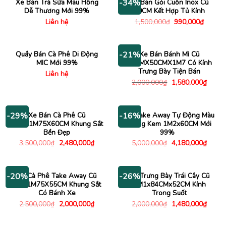
Xe Bán Trà Sữa Màu Hồng
Xe Bán Gỏi Cuốn Inox Cũ
-34%
Dễ Thương Mới 99%
80CM Kết Hợp Tủ Kính
Giá
Giá
Liên hệ
1,500,000
₫
990,000
₫
gốc
hiện
là:
tại
1,500,000₫.
là:
990,00
Quầy Bán Cà Phê Di Động
Xe Bán Bánh Mì Cũ
-21%
MIC Mới 99%
80CMX50CMX1M7 Có Kính
Trưng Bày Tiện Bán
Liên hệ
Giá
Giá
2,000,000
₫
1,580,000
₫
gốc
hiện
là:
tại
2,000,000₫.
là:
1,580
Xe Bán Cà Phê Cũ
Xe Take Away Tự Động Màu
-29%
-16%
1M2X1M75X60CM Khung Sắt
Trắng Kem 1M2x60CM Mới
Bền Đẹp
99%
Giá
Giá
Giá
Giá
3,500,000
₫
2,480,000
₫
5,000,000
₫
4,180,000
₫
gốc
hiện
gốc
hiện
là:
tại
là:
tại
3,500,000₫.
là:
5,000,000₫.
là:
2,480,000₫.
4,180
Xe Cà Phê Take Away Cũ
Xe Trưng Bày Trái Cây Cũ
-20%
-26%
1MX1M75X55CM Khung Sắt
1M1x84CMx52CM Kính
Có Bánh Xe
Trong Suốt
Giá
Giá
Giá
Giá
2,500,000
₫
2,000,000
₫
2,000,000
₫
1,480,000
₫
gốc
hiện
gốc
hiện
là:
tại
là:
tại
2,500,000₫.
là:
2,000,000₫.
là: