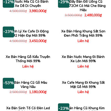
Máy Nước Mía Cũ Có Bánh
Xe Đẩy Bán Đồ Uống Cũ
-12%
-29%
Xe Dễ Di Chuyển
1M6x72CM Có Mái Che Bảng
Hiệu
Giá
Giá
4,500,000
₫
3,980,000
₫
gốc
hiện
Giá
Giá
3,500,000
₫
2,480,000
₫
là:
tại
gốc
hiện
4,500,000₫.
là:
là:
tại
3,980,000₫.
3,500,000₫.
là:
2,480
Thanh Lý Xe Cafe Di Động
Xe Bán Hàng Khung Sắt Sơn
-23%
1M2 Hiện Đại Mới 99%
Đen Phối Trắng Mới 99%
Giá
Giá
4,500,000
₫
3,450,000
₫
Liên hệ
gốc
hiện
là:
tại
4,500,000₫.
là:
3,450,000₫.
Xe Bán Hàng Gỗ Kiểu Truyền
Xe Bán Nước Mang Đi Bánh
Thống Mới 99%
Xe Lớn Mới 99%
Liên hệ
Liên hệ
Xe Bán Hàng Cũ Gỗ Màu
Xe Cafe Mang Đi Khung Sắt
-53%
Vàng Nâu
Mặt Gỗ Mới 99%
Giá
Giá
2,500,000
₫
1,180,000
₫
Liên hệ
gốc
hiện
là:
tại
2,500,000₫.
là:
1,180,000₫.
Xe Bán Sinh Tố Có Đèn Led
Xe Bán Hàng Cũ Khung Kim
-23%