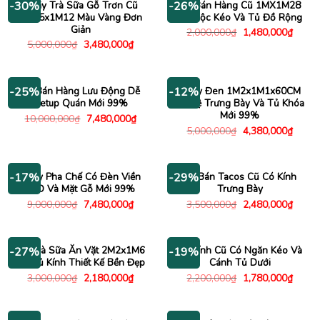
Quầy Trà Sữa Gỗ Trơn Cũ
Xe Bán Hàng Cũ 1MX1M28
-30%
-26%
2M45x1M12 Màu Vàng Đơn
Có Hộc Kéo Và Tủ Đồ Rộng
Giản
Giá
Giá
2,000,000
₫
1,480,000
₫
gốc
hiện
Giá
Giá
5,000,000
₫
3,480,000
₫
là:
tại
gốc
hiện
2,000,000₫.
là:
là:
tại
1,480
5,000,000₫.
là:
3,480,000₫.
Xe Bán Hàng Lưu Động Dễ
Quầy Đen 1M2x1M1x60CM
-25%
-12%
Setup Quán Mới 99%
Có Kệ Trưng Bày Và Tủ Khóa
Mới 99%
Giá
Giá
10,000,000
₫
7,480,000
₫
gốc
hiện
Giá
Giá
5,000,000
₫
4,380,000
₫
là:
tại
gốc
hiện
10,000,000₫.
là:
là:
tại
7,480,000₫.
5,000,000₫.
là:
4,380
Quầy Pha Chế Có Đèn Viền
Xe Bán Tacos Cũ Có Kính
-17%
-29%
LED Và Mặt Gỗ Mới 99%
Trưng Bày
Giá
Giá
Giá
Giá
9,000,000
₫
7,480,000
₫
3,500,000
₫
2,480,000
₫
gốc
hiện
gốc
hiện
là:
tại
là:
tại
9,000,000₫.
là:
3,500,000₫.
là:
7,480,000₫.
2,480
Xe Trà Sữa Ăn Vặt 2M2x1M6
Tủ Kính Cũ Có Ngăn Kéo Và
-27%
-19%
Cũ Tủ Kính Thiết Kế Bền Đẹp
Cánh Tủ Dưới
Giá
Giá
Giá
Giá
3,000,000
₫
2,180,000
₫
2,200,000
₫
1,780,000
₫
gốc
hiện
gốc
hiện
là:
tại
là:
tại
3,000,000₫.
là:
2,200,000₫.
là:
2,180,000₫.
1,780