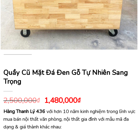
Quầy Cũ Mặt Đá Đen Gỗ Tự Nhiên Sang
Trọng
Giá
Giá
2,500,000
1,480,000
₫
₫
gốc
hiện
Hàng Thanh Lý 436
với hơn 10 năm kinh nghiệm trong lĩnh vực
là:
tại
mua bán nội thất văn phòng, nội thất gia đình với mẫu mã đa
2,500,000₫.
là:
dạng & giá thành khác nhau:
1,480,000₫.