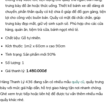
trưng
bày
đồ
ăn
hoặc
thức
uống.
Thiết
kế
bánh
xe
dễ
dàng
di
chuyển,
phần
thân
quầy
có
kệ
chia
ô
giúp
để
đồ
gọn
gàng,
tiện
lợi
cho
công
việc
buôn
bán.
Quầy
có
mặt đá
chắc chắn,
giúp
trưng
bày
đẹp
mắt,
giữ
vệ
sinh
sạch
sẽ.
Phù
hợp
cho
các
cửa
hàng,
quán
ăn,
tiệm
trà
sữa,
bánh
ngọt
nhỏ
lẻ.
Chất liệu: Gỗ tự nhiên.
Kích thước: 1m2 x 60cm x cao 90cm
Tình trạng: Sản phẩm mới 90%
Số lượng: 1
Giá thanh lý:
1.480.000đ
Hàng
Thanh
Lý
436
đang
sẵn
có
nhiều
mẫu
quầy
cũ
,
quầy
trưng
bày
với
mức
giá
hấp
dẫn,
hỗ
trợ
giao
hàng
tận
nơi
nhanh
chóng.
Ghé
xem
trực
tiếp
hoặc
liên
hệ
để
được
tư
vấn
thêm
nhiều
mẫu
quầy
khác
nhé.