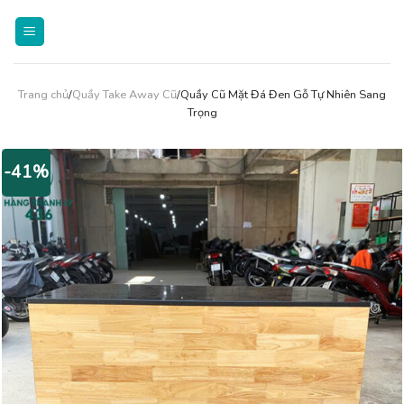
Skip
to
content
Trang chủ
/
Quầy Take Away Cũ
/Quầy Cũ Mặt Đá Đen Gỗ Tự Nhiên Sang
Trọng
-41%