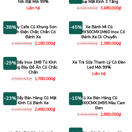
Nổi Bật Mới 99%
Loại Mặt Kính 3 Tầng
Giá
Giá
Liên hệ
4,500,000
₫
3,480,000
₫
gốc
hiện
là:
tại
4,500,000₫.
là:
3,480
Quầy Cafe Cũ Khung Sơn
Xe Bánh Mì Cũ
-38%
-45%
Tĩnh Điện Chắc Chắn Có
75CMX50CMX1M60 Inox Có
Bánh Xe
Bánh Xe Di Chuyển
Giá
Giá
Giá
Giá
3,500,000
₫
2,180,000
₫
2,500,000
₫
1,380,000
₫
gốc
hiện
gốc
hiện
là:
tại
là:
tại
3,500,000₫.
là:
2,500,000₫.
là:
2,180,000₫.
1,380
Xe Đẩy Inox 1M8 Tủ Kính
Xe Trà Sữa Thanh Lý Có Đèn
-29%
Trưng Bày Đồ Ăn Cũ Chắc
Led Mới 99%
Chắn
Liên hệ
Giá
Giá
2,500,000
₫
1,780,000
₫
gốc
hiện
là:
tại
2,500,000₫.
là:
1,780,000₫.
Xe Đẩy Bán Hàng Cũ Mặt
Tủ Xe Bán Hàng Cũ
-23%
-15%
Kính Có Bánh Xe
1M2X60CMX1M95 Màu Cam
Đen
Giá
Giá
3,200,000
₫
2,480,000
₫
gốc
hiện
Giá
Giá
3,500,000
₫
2,980,000
₫
là:
tại
gốc
hiện
3,200,000₫.
là:
là:
tại
2,480,000₫.
3,500,000₫.
là:
2,980