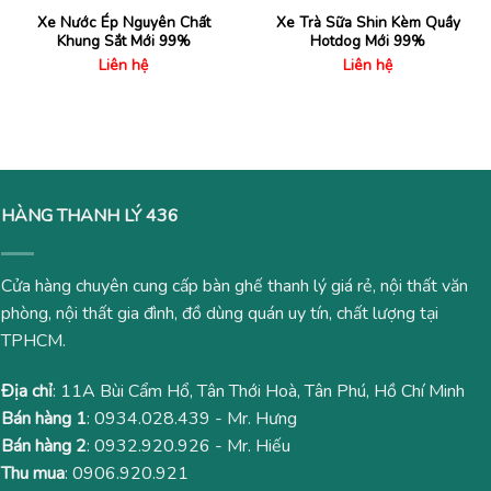
2,000,000₫.
1,480
Xe Nước Ép Nguyên Chất
Xe Trà Sữa Shin Kèm Quầy
Khung Sắt Mới 99%
Hotdog Mới 99%
Liên hệ
Liên hệ
HÀNG THANH LÝ 436
Cửa hàng chuyên cung cấp bàn ghế thanh lý giá rẻ, nội thất văn
phòng, nội thất gia đình, đồ dùng quán uy tín, chất lượng tại
TPHCM.
Địa chỉ
: 11A Bùi Cẩm Hổ, Tân Thới Hoà, Tân Phú, Hồ Chí Minh
Bán hàng 1
:
0934.028.439
- Mr. Hưng
Bán hàng 2
:
0932.920.926
- Mr. Hiếu
Thu mua
:
0906.920.921