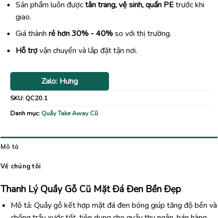
Sản phẩm luôn được
tân trang, vệ sinh, quấn PE
trước khi
giao.
Giá thành
rẻ hơn 30% - 40%
so với thị trường.
Hỗ trợ
vận chuyển và lắp đặt tận nơi.
Zalo: Hưng
SKU:
QC20.1
Danh mục:
Quầy Take Away Cũ
Mô tả
Về chúng tôi
Thanh Lý
Quầy
Gỗ
Cũ
Mặt
Đá
Đen
Bền
Đẹp
Mô tả:
Quầy
gỗ
kết
hợp
mặt
đá
đen
bóng
giúp
tăng
độ
bền
và
chống
trầy
xước
tốt,
tiện
dụng
cho
quầy
thu
ngân,
bán
hàng,