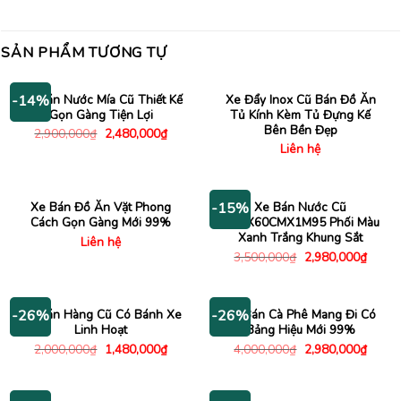
SẢN PHẨM TƯƠNG TỰ
Xe Bán Nước Mía Cũ Thiết Kế
Xe Đẩy Inox Cũ Bán Đồ Ăn
-14%
Gọn Gàng Tiện Lợi
Tủ Kính Kèm Tủ Đựng Kế
Bên Bền Đẹp
Giá
Giá
2,900,000
₫
2,480,000
₫
gốc
hiện
Liên hệ
là:
tại
2,900,000₫.
là:
2,480,000₫.
Xe Bán Đồ Ăn Vặt Phong
Xe Bán Nước Cũ
-15%
Cách Gọn Gàng Mới 99%
1M4X60CMX1M95 Phối Màu
Xanh Trắng Khung Sắt
Liên hệ
Giá
Giá
3,500,000
₫
2,980,000
₫
gốc
hiện
là:
tại
3,500,000₫.
là:
2,980
Xe Bán Hàng Cũ Có Bánh Xe
Xe Bán Cà Phê Mang Đi Có
-26%
-26%
Linh Hoạt
Bảng Hiệu Mới 99%
Giá
Giá
Giá
Giá
2,000,000
₫
1,480,000
₫
4,000,000
₫
2,980,000
₫
gốc
hiện
gốc
hiện
là:
tại
là:
tại
2,000,000₫.
là:
4,000,000₫.
là:
1,480,000₫.
2,980