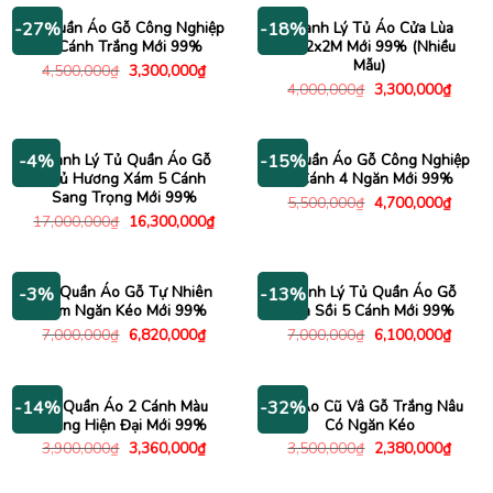
6,300,000₫.
Tủ Quần Áo Gỗ Công Nghiệp
Thanh Lý Tủ Áo Cửa Lùa
-27%
-18%
2 Cánh Trắng Mới 99%
1M2x2M Mới 99% (Nhiều
Mẫu)
Giá
Giá
4,500,000
₫
3,300,000
₫
gốc
hiện
Giá
Giá
4,000,000
₫
3,300,000
₫
là:
tại
gốc
hiện
4,500,000₫.
là:
là:
tại
3,300,000₫.
4,000,000₫.
là:
3,300
Thanh Lý Tủ Quần Áo Gỗ
Tủ Quần Áo Gỗ Công Nghiệp
-4%
-15%
Phủ Hương Xám 5 Cánh
4 Cánh 4 Ngăn Mới 99%
Sang Trọng Mới 99%
Giá
Giá
5,500,000
₫
4,700,000
₫
gốc
hiện
Giá
Giá
17,000,000
₫
16,300,000
₫
là:
tại
gốc
hiện
5,500,000₫.
là:
là:
tại
4,700
17,000,000₫.
là:
16,300,000₫.
Tủ Quần Áo Gỗ Tự Nhiên
Thanh Lý Tủ Quần Áo Gỗ
-3%
-13%
Kèm Ngăn Kéo Mới 99%
Vân Sồi 5 Cánh Mới 99%
Giá
Giá
Giá
Giá
7,000,000
₫
6,820,000
₫
7,000,000
₫
6,100,000
₫
gốc
hiện
gốc
hiện
là:
tại
là:
tại
7,000,000₫.
là:
7,000,000₫.
là:
6,820,000₫.
6,100
Tủ Quần Áo 2 Cánh Màu
Tủ Áo Cũ Vâ Gỗ Trắng Nâu
-14%
-32%
Trắng Hiện Đại Mới 99%
Có Ngăn Kéo
Giá
Giá
Giá
Giá
3,900,000
₫
3,360,000
₫
3,500,000
₫
2,380,000
₫
gốc
hiện
gốc
hiện
là:
tại
là:
tại
3,900,000₫.
là:
3,500,000₫.
là: