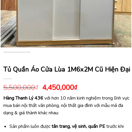
Tủ Quần Áo Cửa Lùa 1M6x2M Cũ Hiện Đại
Giá
Giá
5,500,000
4,450,000
₫
₫
gốc
hiện
Hàng Thanh Lý 436
với hơn 10 năm kinh nghiệm trong lĩnh vực
là:
tại
mua bán nội thất văn phòng, nội thất gia đình với mẫu mã đa
5,500,000₫.
là:
dạng & giá thành khác nhau:
4,450,000₫.
Sản phẩm luôn được
tân trang, vệ sinh, quấn PE
trước khi