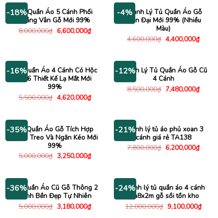
3,360,000₫.
2,380
Tủ Quần Áo 5 Cánh Phối
Thanh Lý Tủ Quần Áo Gỗ
-18%
-4%
Trắng Vân Gỗ Mới 99%
Hiện Đại Mới 99% (Nhiều
Màu)
Giá
Giá
8,000,000
₫
6,600,000
₫
gốc
hiện
Giá
Giá
4,600,000
₫
4,400,000
₫
là:
tại
gốc
hiện
8,000,000₫.
là:
là:
tại
6,600,000₫.
4,600,000₫.
là:
4,400
Tủ Quần Áo 4 Cánh Có Hộc
Thanh Lý Tủ Quần Áo Gỗ Cũ
-16%
-12%
1M6 Thiết Kế Lạ Mắt Mới
4 Cánh
99%
Giá
Giá
8,500,000
₫
7,480,000
₫
gốc
hiện
Giá
Giá
5,500,000
₫
4,620,000
₫
là:
tại
gốc
hiện
8,500,000₫.
là:
là:
tại
7,480
5,500,000₫.
là:
4,620,000₫.
Tủ Quần Áo Gỗ Tích Hợp
Thanh lý tủ áo phủ xoan 3
-35%
-21%
Ngăn Treo Và Ngăn Kéo Mới
cánh giá rẻ TA138
99%
Giá
Giá
7,800,000
₫
6,200,000
₫
gốc
hiện
Giá
Giá
5,000,000
₫
3,250,000
₫
là:
tại
gốc
hiện
7,800,000₫.
là:
là:
tại
6,200
5,000,000₫.
là:
3,250,000₫.
Tủ Quần Áo Cũ Gỗ Thông 2
Thanh lý tủ quần áo 4 cánh
-36%
-24%
Cánh Bền Đẹp Tự Nhiên
1m8x2m gỗ sồi tồn kho
Giá
Giá
Giá
Giá
5,000,000
₫
3,180,000
₫
12,000,000
₫
9,100,000
₫
gốc
hiện
gốc
hiện