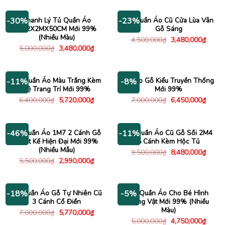
là:
tại
là:
tại
5,000,000₫.
là:
12,000,000₫.
là:
3,180,000₫.
9,100
Thanh Lý Tủ Quần Áo
Tủ Quần Áo Cũ Cửa Lùa Vân
-30%
-23%
1M2X2MX50CM Mới 99%
Gỗ Sáng
(Nhiều Màu)
Giá
Giá
4,500,000
₫
3,480,000
₫
gốc
hiện
Giá
Giá
5,000,000
₫
3,480,000
₫
là:
tại
gốc
hiện
4,500,000₫.
là:
là:
tại
3,480
5,000,000₫.
là:
3,480,000₫.
Tủ Quần Áo Màu Trắng Kèm
Tủ Áo Gỗ Kiểu Truyền Thống
-11%
-8%
Kệ Trang Trí Mới 99%
Mới 99%
Giá
Giá
Giá
Giá
6,400,000
₫
5,720,000
₫
7,000,000
₫
6,450,000
₫
gốc
hiện
gốc
hiện
là:
tại
là:
tại
6,400,000₫.
là:
7,000,000₫.
là:
5,720,000₫.
6,450
Tủ Quần Áo 1M7 2 Cánh Gỗ
Tủ Quần Áo Cũ Gỗ Sồi 2M4
-46%
-11%
Thiết Kế Hiện Đại Mới 99%
5 Cánh Kèm Hộc Tủ
(Nhiều Mẫu)
Giá
Giá
9,500,000
₫
8,480,000
₫
gốc
hiện
Giá
Giá
5,500,000
₫
2,990,000
₫
là:
tại
gốc
hiện
9,500,000₫.
là:
là:
tại
8,480
5,500,000₫.
là:
2,990,000₫.
Tủ Quần Áo Gỗ Tự Nhiên Cũ
Tủ Quần Áo Cho Bé Hình
-18%
-5%
3 Cánh Cổ Điển
Động Vật Mới 99% (Nhiều
Màu)
Giá
Giá
7,000,000
₫
5,770,000
₫
gốc
hiện
Giá
Giá
5,000,000
₫
4,750,000
₫