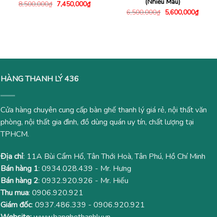
(Nhiều Màu)
Giá
Giá
8,500,000
₫
7,450,000
₫
gốc
hiện
Giá
Giá
6,500,000
₫
5,600,000
₫
là:
tại
gốc
hiện
8,500,000₫.
là:
là:
tại
7,450,000₫.
6,500,000₫.
là:
5,600
HÀNG THANH LÝ 436
Cửa hàng chuyên cung cấp bàn ghế thanh lý giá rẻ, nội thất văn
phòng, nội thất gia đình, đồ dùng quán uy tín, chất lượng tại
TPHCM.
Địa chỉ
: 11A Bùi Cẩm Hổ, Tân Thới Hoà, Tân Phú, Hồ Chí Minh
Bán hàng 1
:
0934.028.439
- Mr. Hưng
Bán hàng 2
:
0932.920.926
- Mr. Hiếu
Thu mua
:
0906.920.921
Giám đốc
:
0937.486.339
-
0906.920.921