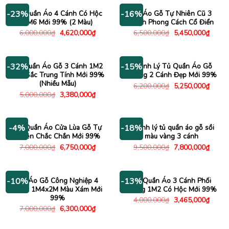
Tủ Quần Áo 4 Cánh Có Hộc
Tủ Áo Gỗ Tự Nhiên Cũ 3
-23%
-16%
1M6 Mới 99% (2 Màu)
Cánh Phong Cách Cổ Điển
Giá
Giá
Giá
Giá
6,000,000
₫
4,620,000
₫
6,500,000
₫
5,450,000
₫
gốc
hiện
gốc
hiện
là:
tại
là:
tại
6,000,000₫.
là:
6,500,000₫.
là:
4,620,000₫.
5,450
Tủ Quần Áo Gỗ 3 Cánh 1M2
Thanh Lý Tủ Quần Áo Gỗ
-32%
-15%
Màu Sắc Trung Tính Mới 99%
Thông 2 Cánh Đẹp Mới 99%
(Nhiều Mẫu)
Giá
Giá
6,200,000
₫
5,250,000
₫
gốc
hiện
Giá
Giá
5,000,000
₫
3,380,000
₫
là:
tại
gốc
hiện
6,200,000₫.
là:
là:
tại
5,250
5,000,000₫.
là:
3,380,000₫.
Tủ Quần Áo Cửa Lùa Gỗ Tự
Thanh lý tủ quần áo gỗ sồi
-4%
-18%
Nhiên Chắc Chắn Mới 99%
màu vàng 3 cánh
Giá
Giá
Giá
Giá
7,000,000
₫
6,750,000
₫
9,500,000
₫
7,800,000
₫
gốc
hiện
gốc
hiện
là:
tại
là:
tại
7,000,000₫.
là:
9,500,000₫.
là:
6,750,000₫.
7,800
Tủ Áo Gỗ Công Nghiệp 4
Tủ Quần Áo 3 Cánh Phối
-10%
-13%
Cánh 1M4x2M Màu Xám Mới
Trắng 1M2 Có Hộc Mới 99%
99%
Giá
Giá
4,000,000
₫
3,465,000
₫
gốc
hiện
Giá
Giá
7,000,000
₫
6,300,000
₫
là:
tại
gốc
hiện
4,000,000₫.
là:
là:
tại
3,465
7,000,000₫.
là: