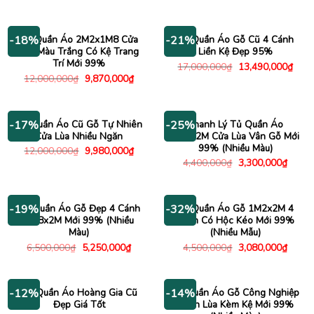
là:
tại
gốc
hiện
7,000,000₫.
là:
là:
tại
5,770,000₫.
5,000,000₫.
là:
4,750
Tủ Quần Áo 2M2x1M8 Cửa
Tủ Quần Áo Gỗ Cũ 4 Cánh
-18%
-21%
Lùa Màu Trắng Có Kệ Trang
Liền Kệ Đẹp 95%
Trí Mới 99%
Giá
Giá
17,000,000
₫
13,490,000
₫
gốc
hiện
Giá
Giá
12,000,000
₫
9,870,000
₫
là:
tại
gốc
hiện
17,000,000₫.
là:
là:
tại
13,4
12,000,000₫.
là:
9,870,000₫.
Tủ Quần Áo Cũ Gỗ Tự Nhiên
Thanh Lý Tủ Quần Áo
-17%
-25%
Cửa Lùa Nhiều Ngăn
1M2x2M Cửa Lùa Vân Gỗ Mới
99% (Nhiều Màu)
Giá
Giá
12,000,000
₫
9,980,000
₫
gốc
hiện
Giá
Giá
4,400,000
₫
3,300,000
₫
là:
tại
gốc
hiện
12,000,000₫.
là:
là:
tại
9,980,000₫.
4,400,000₫.
là:
3,300
Tủ Quần Áo Gỗ Đẹp 4 Cánh
Tủ Quần Áo Gỗ 1M2x2M 4
-19%
-32%
1M8x2M Mới 99% (Nhiều
Cánh Có Hộc Kéo Mới 99%
Màu)
(Nhiều Mẫu)
Giá
Giá
Giá
Giá
6,500,000
₫
5,250,000
₫
4,500,000
₫
3,080,000
₫
gốc
hiện
gốc
hiện
là:
tại
là:
tại
6,500,000₫.
là:
4,500,000₫.
là:
5,250,000₫.
3,080
Tủ Quần Áo Hoàng Gia Cũ
Tủ Quần Áo Gỗ Công Nghiệp
-12%
-14%
Đẹp Giá Tốt
Cánh Lùa Kèm Kệ Mới 99%