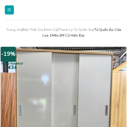
Skip
to
content
Trang chủ
/
Nội Thất Gia Đình Cũ
/
Thanh Lý Tủ Quần Áo
/Tủ Quần Áo Cửa
Lùa 1M6x2M Cũ Hiện Đại
-19%