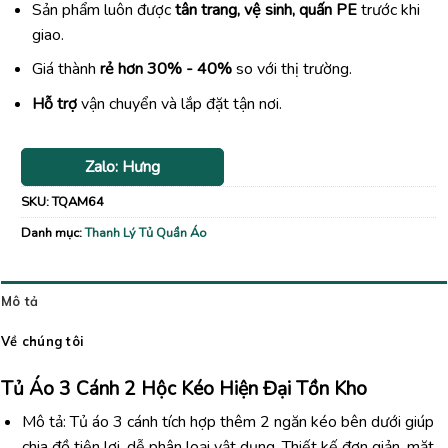
Sản phẩm luôn được
tân trang, vệ sinh, quấn PE
trước khi
giao.
Giá thành
rẻ hơn 30% - 40%
so với thị trường.
Hỗ trợ
vận chuyển và lắp đặt tận nơi.
Zalo: Hưng
SKU:
TQAM64
Danh mục:
Thanh Lý Tủ Quần Áo
Mô tả
Về chúng tôi
Tủ Áo 3 Cánh 2 Hộc Kéo Hiện Đại Tồn Kho
Mô tả: Tủ áo 3 cánh tích hợp thêm 2 ngăn kéo bên dưới giúp
chia đồ tiện lợi, dễ phân loại vật dụng. Thiết kế đơn giản, mặt