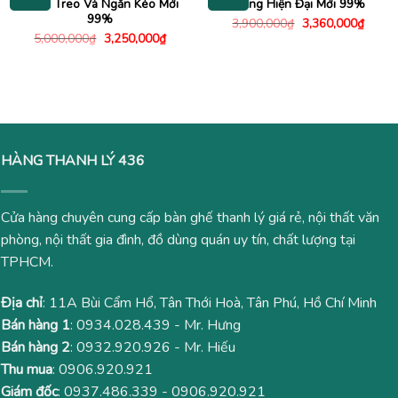
Ngăn Treo Và Ngăn Kéo Mới
Trắng Hiện Đại Mới 99%
99%
Giá
Giá
3,900,000
₫
3,360,000
₫
gốc
hiện
Giá
Giá
5,000,000
₫
3,250,000
₫
là:
tại
gốc
hiện
3,900,000₫.
là:
là:
tại
3,360
5,000,000₫.
là:
3,250,000₫.
HÀNG THANH LÝ 436
Cửa hàng chuyên cung cấp bàn ghế thanh lý giá rẻ, nội thất văn
phòng, nội thất gia đình, đồ dùng quán uy tín, chất lượng tại
TPHCM.
Địa chỉ
: 11A Bùi Cẩm Hổ, Tân Thới Hoà, Tân Phú, Hồ Chí Minh
Bán hàng 1
:
0934.028.439
- Mr. Hưng
Bán hàng 2
:
0932.920.926
- Mr. Hiếu
Thu mua
:
0906.920.921
Giám đốc
:
0937.486.339
-
0906.920.921