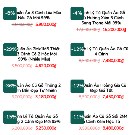
là:
tại
13,4
12,000,000₫.
là:
9,870,000₫.
Tủ Quần Áo 3 Cánh Lùa Màu
Thanh Lý Tủ Quần Áo Gỗ
-8%
-4%
Nâu Gỗ Mới 99%
Phủ Hương Xám 5 Cánh
Sang Trọng Mới 99%
Giá
Giá
6,500,000
₫
5,980,000
₫
gốc
hiện
Giá
Giá
17,000,000
₫
16,300,000
₫
là:
tại
gốc
hiện
6,500,000₫.
là:
là:
tại
5,980,000₫.
17,000,000₫.
là:
16,3
Tủ Quần Áo 2Mx1M5 Thiết
Thanh Lý Tủ Quần Áo Gỗ Cũ
-29%
-12%
Kế 3 Cánh Có 2 Hộc Mới
4 Cánh
99% (Nhiều Màu)
Giá
Giá
8,500,000
₫
7,480,000
₫
gốc
hiện
Giá
Giá
6,500,000
₫
4,620,000
₫
là:
tại
gốc
hiện
8,500,000₫.
là:
là:
tại
7,480
6,500,000₫.
là:
4,620,000₫.
Tủ Quần Áo Cũ Gỗ Thông 2
Tủ Quần Áo Hoàng Gia Cũ
-36%
-12%
Cánh Bền Đẹp Tự Nhiên
Đẹp Giá Tốt
Giá
Giá
Giá
Giá
5,000,000
₫
3,180,000
₫
8,500,000
₫
7,450,000
₫
gốc
hiện
gốc
hiện
là:
tại
là:
tại
5,000,000₫.
là:
8,500,000₫.
là:
3,180,000₫.
7,450
Thanh Lý Tủ Quần Áo Gỗ
Tủ Quần Áo Cũ Gỗ Sồi 2M4
-15%
-11%
Thông 2 Cánh Đẹp Mới 99%
5 Cánh Kèm Hộc Tủ
Giá
Giá
Giá
Giá
6,200,000
₫
5,250,000
₫
9,500,000
₫
8,480,000
₫
gốc
hiện
gốc
hiện