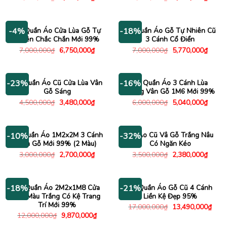
gốc
hiện
gốc
hiện
là:
tại
là:
tại
6,500,000₫.
là:
6,400,000₫.
là:
5,450,000₫.
5,720
Tủ Quần Áo Cửa Lùa Gỗ Tự
Tủ Quần Áo Gỗ Tự Nhiên Cũ
-4%
-18%
Nhiên Chắc Chắn Mới 99%
3 Cánh Cổ Điển
Giá
Giá
Giá
Giá
7,000,000
₫
6,750,000
₫
7,000,000
₫
5,770,000
₫
gốc
hiện
gốc
hiện
là:
tại
là:
tại
7,000,000₫.
là:
7,000,000₫.
là:
6,750,000₫.
5,770
Tủ Quần Áo Cũ Cửa Lùa Vân
Tủ Quần Áo 3 Cánh Lùa
-23%
-16%
Gỗ Sáng
Trắng Vân Gỗ 1M6 Mới 99%
Giá
Giá
Giá
Giá
4,500,000
₫
3,480,000
₫
6,000,000
₫
5,040,000
₫
gốc
hiện
gốc
hiện
là:
tại
là:
tại
4,500,000₫.
là:
6,000,000₫.
là:
3,480,000₫.
5,040
Tủ Quần Áo 1M2x2M 3 Cánh
Tủ Áo Cũ Vâ Gỗ Trắng Nâu
-10%
-32%
Vân Gỗ Mới 99% (2 Màu)
Có Ngăn Kéo
Giá
Giá
Giá
Giá
3,000,000
₫
2,700,000
₫
3,500,000
₫
2,380,000
₫
gốc
hiện
gốc
hiện
là:
tại
là:
tại
3,000,000₫.
là:
3,500,000₫.
là:
2,700,000₫.
2,380
Tủ Quần Áo 2M2x1M8 Cửa
Tủ Quần Áo Gỗ Cũ 4 Cánh
-18%
-21%
Lùa Màu Trắng Có Kệ Trang
Liền Kệ Đẹp 95%
Trí Mới 99%
Giá
Giá
17,000,000
₫
13,490,000
₫
gốc
hiện
Giá
Giá
12,000,000
₫
9,870,000
₫
là:
tại
gốc
hiện
17,000,000₫.
là: