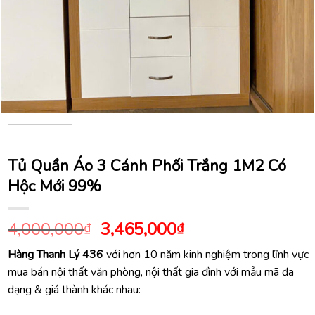
Tủ Quần Áo 3 Cánh Phối Trắng 1M2 Có
Hộc Mới 99%
Giá
Giá
4,000,000
3,465,000
₫
₫
gốc
hiện
Hàng Thanh Lý 436
với hơn 10 năm kinh nghiệm trong lĩnh vực
là:
tại
mua bán nội thất văn phòng, nội thất gia đình với mẫu mã đa
4,000,000₫.
là:
dạng & giá thành khác nhau:
3,465,000₫.