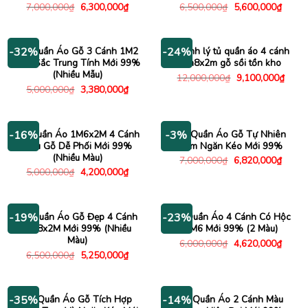
Giá
Giá
Giá
Giá
7,000,000
₫
6,300,000
₫
6,500,000
₫
5,600,000
₫
gốc
hiện
gốc
hiện
là:
tại
là:
tại
7,000,000₫.
là:
6,500,000₫.
là:
6,300,000₫.
5,600
Tủ Quần Áo Gỗ 3 Cánh 1M2
Thanh lý tủ quần áo 4 cánh
-32%
-24%
Màu Sắc Trung Tính Mới 99%
1m8x2m gỗ sồi tồn kho
(Nhiều Mẫu)
Giá
Giá
12,000,000
₫
9,100,000
₫
gốc
hiện
Giá
Giá
5,000,000
₫
3,380,000
₫
là:
tại
gốc
hiện
12,000,000₫.
là:
là:
tại
9,100
5,000,000₫.
là:
3,380,000₫.
Tủ Quần Áo 1M6x2M 4 Cánh
Tủ Quần Áo Gỗ Tự Nhiên
-16%
-3%
Màu Gỗ Dễ Phối Mới 99%
Kèm Ngăn Kéo Mới 99%
(Nhiều Màu)
Giá
Giá
7,000,000
₫
6,820,000
₫
gốc
hiện
Giá
Giá
5,000,000
₫
4,200,000
₫
là:
tại
gốc
hiện
7,000,000₫.
là:
là:
tại
6,820
5,000,000₫.
là:
4,200,000₫.
Tủ Quần Áo Gỗ Đẹp 4 Cánh
Tủ Quần Áo 4 Cánh Có Hộc
-19%
-23%
1M8x2M Mới 99% (Nhiều
1M6 Mới 99% (2 Màu)
Màu)
Giá
Giá
6,000,000
₫
4,620,000
₫
gốc
hiện
Giá
Giá
6,500,000
₫
5,250,000
₫
là:
tại
gốc
hiện
6,000,000₫.
là:
là:
tại
4,620
6,500,000₫.
là:
5,250,000₫.
Tủ Quần Áo Gỗ Tích Hợp
Tủ Quần Áo 2 Cánh Màu
-35%
-14%