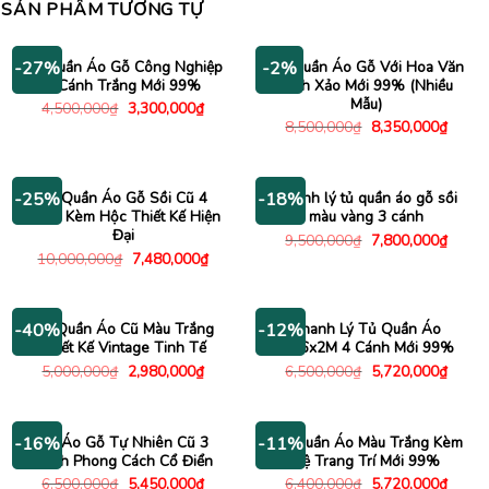
SẢN PHẨM TƯƠNG TỰ
Tủ Quần Áo Gỗ Công Nghiệp
Tủ Quần Áo Gỗ Với Hoa Văn
-27%
-2%
2 Cánh Trắng Mới 99%
Tinh Xảo Mới 99% (Nhiều
Mẫu)
Giá
Giá
4,500,000
₫
3,300,000
₫
gốc
hiện
Giá
Giá
8,500,000
₫
8,350,000
₫
là:
tại
gốc
hiện
4,500,000₫.
là:
là:
tại
3,300,000₫.
8,500,000₫.
là:
8,350
Tủ Quần Áo Gỗ Sồi Cũ 4
Thanh lý tủ quần áo gỗ sồi
-25%
-18%
Cánh Kèm Hộc Thiết Kế Hiện
màu vàng 3 cánh
Đại
Giá
Giá
9,500,000
₫
7,800,000
₫
gốc
hiện
Giá
Giá
10,000,000
₫
7,480,000
₫
là:
tại
gốc
hiện
9,500,000₫.
là:
là:
tại
7,800
10,000,000₫.
là:
7,480,000₫.
Tủ Quần Áo Cũ Màu Trắng
Thanh Lý Tủ Quần Áo
-40%
-12%
Thiết Kế Vintage Tinh Tế
1M6x2M 4 Cánh Mới 99%
Giá
Giá
Giá
Giá
5,000,000
₫
2,980,000
₫
6,500,000
₫
5,720,000
₫
gốc
hiện
gốc
hiện
là:
tại
là:
tại
5,000,000₫.
là:
6,500,000₫.
là:
2,980,000₫.
5,720
Tủ Áo Gỗ Tự Nhiên Cũ 3
Tủ Quần Áo Màu Trắng Kèm
-16%
-11%
Cánh Phong Cách Cổ Điển
Kệ Trang Trí Mới 99%
Giá
Giá
Giá
Giá
6,500,000
₫
5,450,000
₫
6,400,000
₫
5,720,000
₫