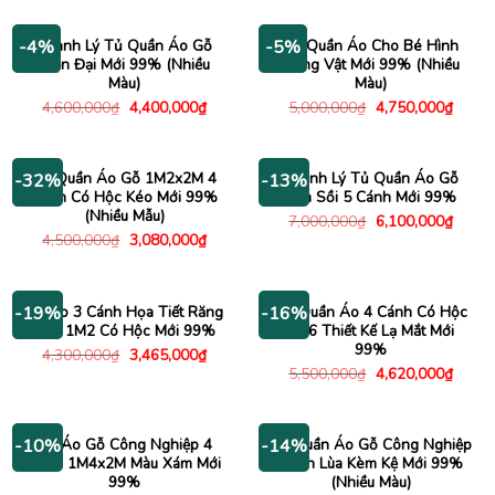
là:
tại
là:
tại
6,200,000₫.
là:
9,500,000₫.
là:
5,250,000₫.
8,480
Thanh Lý Tủ Quần Áo Gỗ
Tủ Quần Áo Cho Bé Hình
-4%
-5%
Hiện Đại Mới 99% (Nhiều
Động Vật Mới 99% (Nhiều
Màu)
Màu)
Giá
Giá
Giá
Giá
4,600,000
₫
4,400,000
₫
5,000,000
₫
4,750,000
₫
gốc
hiện
gốc
hiện
là:
tại
là:
tại
4,600,000₫.
là:
5,000,000₫.
là:
4,400,000₫.
4,750
Tủ Quần Áo Gỗ 1M2x2M 4
Thanh Lý Tủ Quần Áo Gỗ
-32%
-13%
Cánh Có Hộc Kéo Mới 99%
Vân Sồi 5 Cánh Mới 99%
(Nhiều Mẫu)
Giá
Giá
7,000,000
₫
6,100,000
₫
gốc
hiện
Giá
Giá
4,500,000
₫
3,080,000
₫
là:
tại
gốc
hiện
7,000,000₫.
là:
là:
tại
6,100
4,500,000₫.
là:
3,080,000₫.
Tủ Áo 3 Cánh Họa Tiết Răng
Tủ Quần Áo 4 Cánh Có Hộc
-19%
-16%
Cưa 1M2 Có Hộc Mới 99%
1M6 Thiết Kế Lạ Mắt Mới
99%
Giá
Giá
4,300,000
₫
3,465,000
₫
gốc
hiện
Giá
Giá
5,500,000
₫
4,620,000
₫
là:
tại
gốc
hiện
4,300,000₫.
là:
là:
tại
3,465,000₫.
5,500,000₫.
là:
4,620
Tủ Áo Gỗ Công Nghiệp 4
Tủ Quần Áo Gỗ Công Nghiệp
-10%
-14%
Cánh 1M4x2M Màu Xám Mới
Cánh Lùa Kèm Kệ Mới 99%
99%
(Nhiều Màu)