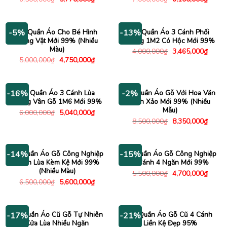
gốc
hiện
gốc
hiện
là:
tại
là:
tại
6,500,000₫.
là:
7,000,000₫.
là:
5,770,000₫.
6,100
Tủ Quần Áo Cho Bé Hình
Tủ Quần Áo 3 Cánh Phối
-5%
-13%
Động Vật Mới 99% (Nhiều
Trắng 1M2 Có Hộc Mới 99%
Màu)
Giá
Giá
4,000,000
₫
3,465,000
₫
gốc
hiện
Giá
Giá
5,000,000
₫
4,750,000
₫
là:
tại
gốc
hiện
4,000,000₫.
là:
là:
tại
3,465
5,000,000₫.
là:
4,750,000₫.
Tủ Quần Áo 3 Cánh Lùa
Tủ Quần Áo Gỗ Với Hoa Văn
-16%
-2%
Trắng Vân Gỗ 1M6 Mới 99%
Tinh Xảo Mới 99% (Nhiều
Mẫu)
Giá
Giá
6,000,000
₫
5,040,000
₫
gốc
hiện
Giá
Giá
8,500,000
₫
8,350,000
₫
là:
tại
gốc
hiện
6,000,000₫.
là:
là:
tại
5,040,000₫.
8,500,000₫.
là:
8,350
Tủ Quần Áo Gỗ Công Nghiệp
Tủ Quần Áo Gỗ Công Nghiệp
-14%
-15%
Cánh Lùa Kèm Kệ Mới 99%
4 Cánh 4 Ngăn Mới 99%
(Nhiều Màu)
Giá
Giá
5,500,000
₫
4,700,000
₫
gốc
hiện
Giá
Giá
6,500,000
₫
5,600,000
₫
là:
tại
gốc
hiện
5,500,000₫.
là:
là:
tại
4,700
6,500,000₫.
là:
5,600,000₫.
Tủ Quần Áo Cũ Gỗ Tự Nhiên
Tủ Quần Áo Gỗ Cũ 4 Cánh
-17%
-21%
Cửa Lùa Nhiều Ngăn
Liền Kệ Đẹp 95%