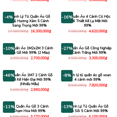
gốc
hiện
gốc
hiện
là:
tại
là:
tại
7,000,000₫.
là:
3,900,000₫.
là:
6,450,000₫.
3,360
Thanh Lý Tủ Quần Áo Gỗ
Tủ Quần Áo 4 Cánh Có Hộc
-4%
-16%
Phủ Hương Xám 5 Cánh
1M6 Thiết Kế Lạ Mắt Mới
Sang Trọng Mới 99%
99%
Giá
Giá
Giá
Giá
17,000,000
₫
16,300,000
₫
5,500,000
₫
4,620,000
₫
gốc
hiện
gốc
hiện
là:
tại
là:
tại
17,000,000₫.
là:
5,500,000₫.
là:
16,300,000₫.
4,620
Tủ Quần Áo 1M2x2M 3 Cánh
Tủ Quần Áo Gỗ Công Nghiệp
-10%
-27%
Vân Gỗ Mới 99% (2 Màu)
2 Cánh Trắng Mới 99%
Giá
Giá
Giá
Giá
3,000,000
₫
2,700,000
₫
4,500,000
₫
3,300,000
₫
gốc
hiện
gốc
hiện
là:
tại
là:
tại
3,000,000₫.
là:
4,500,000₫.
là:
2,700,000₫.
3,300
Tủ Quần Áo 1M7 2 Cánh Gỗ
Thanh lý tủ quần áo gỗ xoan
-46%
-8%
Thiết Kế Hiện Đại Mới 99%
4 cánh mới 99%
(Nhiều Mẫu)
Giá
Giá
8,500,000
₫
7,820,000
₫
gốc
hiện
Giá
Giá
5,500,000
₫
2,990,000
₫
là:
tại
gốc
hiện
8,500,000₫.
là:
là:
tại
7,820
5,500,000₫.
là:
2,990,000₫.
Tủ Quần Áo Gỗ 3 Cánh
Thanh Lý Tủ Quần Áo Gỗ
-11%
-13%
Chạm Hoa Mới 99%
Vân Sồi 5 Cánh Mới 99%
Giá
Giá
Giá
Giá
6,500,000
₫
5,770,000
₫
7,000,000
₫
6,100,000
₫