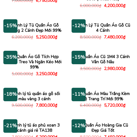
Giá
Giá
7,000,000
₫
6,750,000
₫
gốc
hiện
Giá
Giá
6,000,000
₫
4,200,000
₫
là:
tại
gốc
hiện
7,000,000₫.
là:
là:
tại
6,750,000₫.
6,000,000₫.
là:
4,200
Thanh Lý Tủ Quần Áo Gỗ
Thanh Lý Tủ Quần Áo Gỗ Cũ
-15%
-12%
Thông 2 Cánh Đẹp Mới 99%
4 Cánh
Giá
Giá
Giá
Giá
6,200,000
₫
5,250,000
₫
8,500,000
₫
7,480,000
₫
gốc
hiện
gốc
hiện
là:
tại
là:
tại
6,200,000₫.
là:
8,500,000₫.
là:
5,250,000₫.
7,480
Tủ Quần Áo Gỗ Tích Hợp
Tủ Quần Áo Cũ 1M4 3 Cánh
-35%
-15%
Ngăn Treo Và Ngăn Kéo Mới
Vân Gỗ Nâu
99%
Giá
Giá
3,500,000
₫
2,980,000
₫
gốc
hiện
Giá
Giá
5,000,000
₫
3,250,000
₫
là:
tại
gốc
hiện
3,500,000₫.
là:
là:
tại
2,980
5,000,000₫.
là:
3,250,000₫.
Thanh lý tủ quần áo gỗ sồi
Tủ Quần Áo Màu Trắng Kèm
-18%
-11%
màu vàng 3 cánh
Kệ Trang Trí Mới 99%
Giá
Giá
Giá
Giá
9,500,000
₫
7,800,000
₫
6,400,000
₫
5,720,000
₫
gốc
hiện
gốc
hiện
là:
tại
là:
tại
9,500,000₫.
là:
6,400,000₫.
là:
7,800,000₫.
5,720
Thanh lý tủ áo phủ xoan 3
Tủ Quần Áo Hoàng Gia Cũ
-21%
-12%
cánh giá rẻ TA138
Đẹp Giá Tốt
Giá
Giá
Giá
Giá