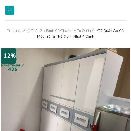
Skip
to
content
Trang chủ
/
Nội Thất Gia Đình Cũ
/
Thanh Lý Tủ Quần Áo
/Tủ Quần Áo Cũ
Màu Trắng Phối Xanh Nhạt 4 Cánh
-12%