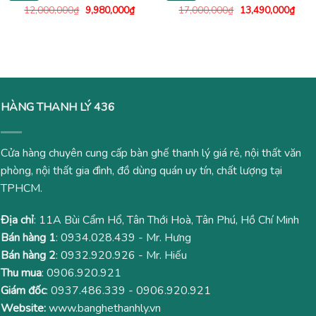
Giá
Giá
Giá
Giá
12,000,000
₫
9,980,000
₫
17,000,000
₫
13,490,000
₫
gốc
hiện
gốc
hiện
là:
tại
là:
tại
12,000,000₫.
là:
17,000,000₫.
là:
9,980,000₫.
13,4
HÀNG THANH LÝ 436
Cửa hàng chuyên cung cấp bàn ghế thanh lý giá rẻ, nội thất văn
phòng, nội thất gia đình, đồ dùng quán uy tín, chất lượng tại
TPHCM.
Địa chỉ
: 11A Bùi Cẩm Hổ, Tân Thới Hoà, Tân Phú, Hồ Chí Minh
Bán hàng 1
:
0934.028.439
- Mr. Hưng
Bán hàng 2
:
0932.920.926
- Mr. Hiếu
Thu mua
:
0906.920.921
Giám đốc
:
0937.486.339
-
0906.920.921
Website:
www.banghethanhly.vn