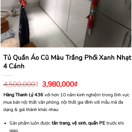
Tủ Quần Áo Cũ Màu Trắng Phối Xanh Nhạt
4 Cánh
Giá
Giá
4,500,000
3,980,000
₫
₫
gốc
hiện
Hàng Thanh Lý 436
với hơn 10 năm kinh nghiệm trong lĩnh vực
là:
tại
mua bán nội thất văn phòng, nội thất gia đình với mẫu mã đa
4,500,000₫.
là:
dạng & giá thành khác nhau:
3,980,000₫.
Sản phẩm luôn được
tân trang, vệ sinh, quấn PE
trước khi
giao.