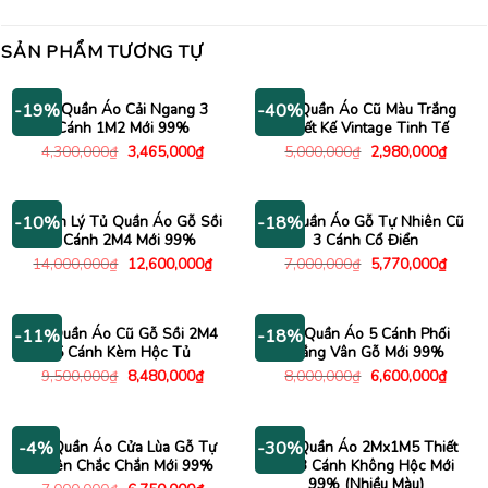
SẢN PHẨM TƯƠNG TỰ
Tủ Quần Áo Cải Ngang 3
Tủ Quần Áo Cũ Màu Trắng
-19%
-40%
Cánh 1M2 Mới 99%
Thiết Kế Vintage Tinh Tế
Giá
Giá
Giá
Giá
4,300,000
₫
3,465,000
₫
5,000,000
₫
2,980,000
₫
gốc
hiện
gốc
hiện
là:
tại
là:
tại
4,300,000₫.
là:
5,000,000₫.
là:
3,465,000₫.
2,980
Thanh Lý Tủ Quần Áo Gỗ Sồi
Tủ Quần Áo Gỗ Tự Nhiên Cũ
-10%
-18%
4 Cánh 2M4 Mới 99%
3 Cánh Cổ Điển
Giá
Giá
Giá
Giá
14,000,000
₫
12,600,000
₫
7,000,000
₫
5,770,000
₫
gốc
hiện
gốc
hiện
là:
tại
là:
tại
14,000,000₫.
là:
7,000,000₫.
là:
12,600,000₫.
5,770
Tủ Quần Áo Cũ Gỗ Sồi 2M4
Tủ Quần Áo 5 Cánh Phối
-11%
-18%
5 Cánh Kèm Hộc Tủ
Trắng Vân Gỗ Mới 99%
Giá
Giá
Giá
Giá
9,500,000
₫
8,480,000
₫
8,000,000
₫
6,600,000
₫
gốc
hiện
gốc
hiện
là:
tại
là:
tại
9,500,000₫.
là:
8,000,000₫.
là:
8,480,000₫.
6,600
Tủ Quần Áo Cửa Lùa Gỗ Tự
Tủ Quần Áo 2Mx1M5 Thiết
-4%
-30%
Nhiên Chắc Chắn Mới 99%
Kế 3 Cánh Không Hộc Mới
99% (Nhiều Màu)