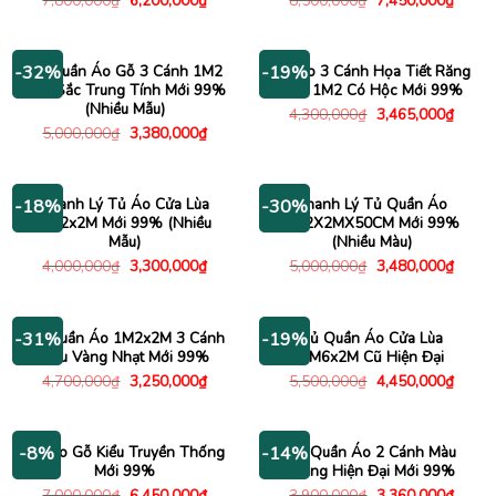
7,800,000
₫
6,200,000
₫
8,500,000
₫
7,450,000
₫
gốc
hiện
gốc
hiện
là:
tại
là:
tại
7,800,000₫.
là:
8,500,000₫.
là:
6,200,000₫.
7,450
Tủ Quần Áo Gỗ 3 Cánh 1M2
Tủ Áo 3 Cánh Họa Tiết Răng
-32%
-19%
Màu Sắc Trung Tính Mới 99%
Cưa 1M2 Có Hộc Mới 99%
(Nhiều Mẫu)
Giá
Giá
4,300,000
₫
3,465,000
₫
gốc
hiện
Giá
Giá
5,000,000
₫
3,380,000
₫
là:
tại
gốc
hiện
4,300,000₫.
là:
là:
tại
3,465
5,000,000₫.
là:
3,380,000₫.
Thanh Lý Tủ Áo Cửa Lùa
Thanh Lý Tủ Quần Áo
-18%
-30%
1M2x2M Mới 99% (Nhiều
1M2X2MX50CM Mới 99%
Mẫu)
(Nhiều Màu)
Giá
Giá
Giá
Giá
4,000,000
₫
3,300,000
₫
5,000,000
₫
3,480,000
₫
gốc
hiện
gốc
hiện
là:
tại
là:
tại
4,000,000₫.
là:
5,000,000₫.
là:
3,300,000₫.
3,480
Tủ Quần Áo 1M2x2M 3 Cánh
Tủ Quần Áo Cửa Lùa
-31%
-19%
Màu Vàng Nhạt Mới 99%
1M6x2M Cũ Hiện Đại
Giá
Giá
Giá
Giá
4,700,000
₫
3,250,000
₫
5,500,000
₫
4,450,000
₫
gốc
hiện
gốc
hiện
là:
tại
là:
tại
4,700,000₫.
là:
5,500,000₫.
là:
3,250,000₫.
4,450
Tủ Áo Gỗ Kiểu Truyền Thống
Tủ Quần Áo 2 Cánh Màu
-8%
-14%
Mới 99%
Trắng Hiện Đại Mới 99%
Giá
Giá
Giá
Giá
7,000,000
₫
6,450,000
₫
3,900,000
₫
3,360,000
₫