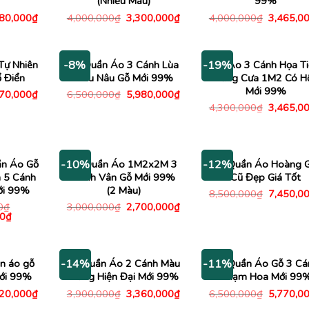
(Nhiều Mẫu)
99%
Giá
Giá
Giá
Giá
980,000
₫
4,000,000
₫
3,300,000
₫
4,000,000
₫
3,465,0
c
hiện
gốc
hiện
gốc
tại
là:
tại
là:
00,000₫.
là:
4,000,000₫.
là:
4,000,00
2,980,000₫.
3,300,000₫.
Tự Nhiên
Tủ Quần Áo 3 Cánh Lùa
Tủ Áo 3 Cánh Họa Ti
-8%
-19%
 Điển
Màu Nâu Gỗ Mới 99%
Răng Cưa 1M2 Có H
Mới 99%
Giá
Giá
Giá
770,000
₫
6,500,000
₫
5,980,000
₫
c
hiện
gốc
hiện
Giá
4,300,000
₫
3,465,0
tại
là:
tại
gốc
00,000₫.
là:
6,500,000₫.
là:
là:
5,770,000₫.
5,980,000₫.
4,300,00
ần Áo Gỗ
Tủ Quần Áo 1M2x2M 3
Tủ Quần Áo Hoàng G
-10%
-12%
 5 Cánh
Cánh Vân Gỗ Mới 99%
Cũ Đẹp Giá Tốt
ới 99%
(2 Màu)
Giá
8,500,000
₫
7,450,0
gốc
Giá
Giá
0
₫
3,000,000
₫
2,700,000
₫
là:
Giá
gốc
hiện
0
₫
8,500,00
hiện
là:
tại
tại
3,000,000₫.
là:
0₫.
là:
2,700,000₫.
16,300,000₫.
ần áo gỗ
Tủ Quần Áo 2 Cánh Màu
Tủ Quần Áo Gỗ 3 Cá
-14%
-11%
ới 99%
Trắng Hiện Đại Mới 99%
Chạm Hoa Mới 99
Giá
Giá
Giá
Giá
820,000
₫
3,900,000
₫
3,360,000
₫
6,500,000
₫
5,770,0
c
hiện
gốc
hiện
gốc