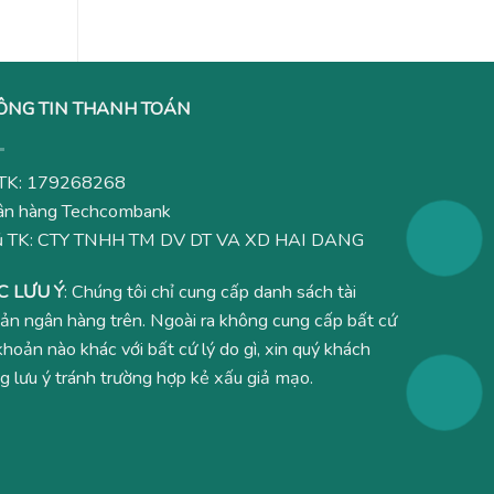
ÔNG TIN THANH TOÁN
TK: 179268268
n hàng Techcombank
ủ TK: CTY TNHH TM DV DT VA XD HAI DANG
C LƯU Ý
: Chúng tôi chỉ cung cấp danh sách tài
ản ngân hàng trên. Ngoài ra không cung cấp bất cứ
 khoản nào khác với bất cứ lý do gì, xin quý khách
g lưu ý tránh trường hợp kẻ xấu giả mạo.