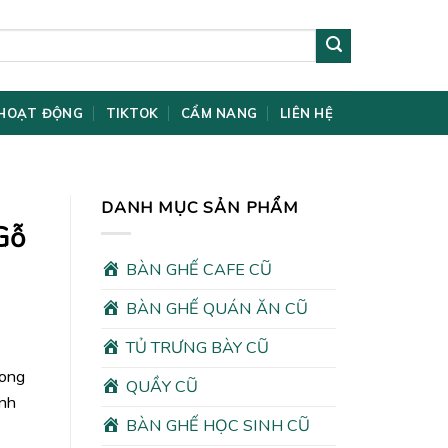
HOẠT ĐỘNG
TIKTOK
CẨM NANG
LIÊN HỆ
DANH MỤC SẢN PHẨM
Gỗ
BÀN GHẾ CAFE CŨ
BÀN GHẾ QUÁN ĂN CŨ
TỦ TRƯNG BÀY CŨ
rong
QUẦY CŨ
ình
BÀN GHẾ HỌC SINH CŨ
00₫.