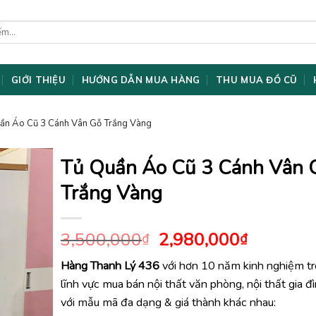
GIỚI THIỆU
HƯỚNG DẪN MUA HÀNG
THU MUA ĐỒ CŨ
ần Áo Cũ 3 Cánh Vân Gỗ Trắng Vàng
Tủ Quần Áo Cũ 3 Cánh Vân 
Trắng Vàng
Giá
Giá
3,500,000
2,980,000
₫
₫
gốc
hiện
Hàng Thanh Lý 436
với hơn 10 năm kinh nghiệm t
là:
tại
lĩnh vực mua bán nội thất văn phòng, nội thất gia đ
3,500,000₫.
là:
2,980,0
với mẫu mã đa dạng & giá thành khác nhau: