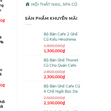
M5
NỘI THẤT NAIL, SPA CŨ
ng
u
SẢN PHẨM KHUYẾN MÃI
Giá
00
₫
hiện
tại
0₫.
là:
Bộ Bàn Cafe 2 Ghế
4,200,000₫.
4
Cũ Kiểu Hiroshima
5%
1,900,000
₫
Giá
Giá
1,300,000
₫
á
n
gốc
hiện
Bộ Bàn Ghế Thonet
là:
tại
Cũ Cho Quán Cafe
,490,000₫.
1,900,000₫.
là:
Áo
1,300,000₫.
2,800,000
₫
i
Giá
Giá
2,300,000
₫
gốc
hiện
Giá
00
₫
Bộ Bàn Ghế Cafe Cũ
là:
tại
hiện
4 Chỗ Ngồi Bọc Da
tại
2,800,000₫.
là:
0₫.
là:
2,300,000₫.
2,500,000
₫
5,720,000₫.
hối
Giá
Giá
2,100,000
₫
ới
gốc
hiện