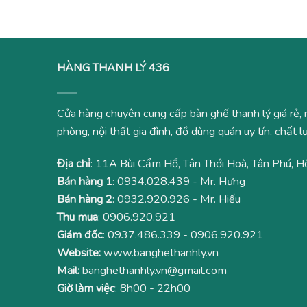
HÀNG THANH LÝ 436
Cửa hàng chuyên cung cấp bàn ghế thanh lý giá rẻ, 
phòng, nội thất gia đình, đồ dùng quán uy tín, chất
Địa chỉ
: 11A Bùi Cẩm Hổ, Tân Thới Hoà, Tân Phú, H
Bán hàng 1
:
0934.028.439
- Mr. Hưng
Bán hàng 2
:
0932.920.926
- Mr. Hiếu
Thu mua
:
0906.920.921
Giám đốc
:
0937.486.339
-
0906.920.921
Website:
www.banghethanhly.vn
Mail:
banghethanhly.vn@gmail.com
Giờ làm việc
: 8h00 - 22h00