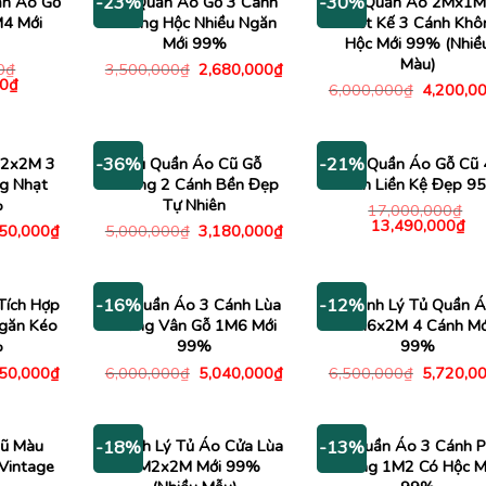
ần Áo Gỗ
Tủ Quần Áo Gỗ 3 Cánh
Tủ Quần Áo 2Mx1
-23%
-30%
M4 Mới
Không Hộc Nhiều Ngăn
Thiết Kế 3 Cánh Khô
Mới 99%
Hộc Mới 99% (Nhiề
Màu)
Giá
Giá
0
₫
3,500,000
₫
2,680,000
₫
Giá
gốc
hiện
0
₫
Giá
6,000,000
₫
4,200,0
hiện
là:
tại
gốc
tại
3,500,000₫.
là:
là:
0₫.
là:
2,680,000₫.
6,000,00
12,600,000₫.
M2x2M 3
Tủ Quần Áo Cũ Gỗ
Tủ Quần Áo Gỗ Cũ 
-36%
-21%
g Nhạt
Thông 2 Cánh Bền Đẹp
Cánh Liền Kệ Đẹp 9
%
Tự Nhiên
17,000,000
₫
Giá
Gi
13,490,000
₫
Giá
Giá
Giá
250,000
₫
5,000,000
₫
3,180,000
₫
gốc
hiệ
c
hiện
gốc
hiện
là:
tại
tại
là:
tại
17,000,000₫.
là:
00,000₫.
là:
5,000,000₫.
là:
13
3,250,000₫.
3,180,000₫.
Tích Hợp
Tủ Quần Áo 3 Cánh Lùa
Thanh Lý Tủ Quần 
-16%
-12%
găn Kéo
Trắng Vân Gỗ 1M6 Mới
1M6x2M 4 Cánh Mớ
%
99%
99%
Giá
Giá
Giá
Giá
250,000
₫
6,000,000
₫
5,040,000
₫
6,500,000
₫
5,720,0
c
hiện
gốc
hiện
gốc
tại
là:
tại
là:
00,000₫.
là:
6,000,000₫.
là:
6,500,00
3,250,000₫.
5,040,000₫.
Cũ Màu
Thanh Lý Tủ Áo Cửa Lùa
Tủ Quần Áo 3 Cánh P
-18%
-13%
 Vintage
1M2x2M Mới 99%
Trắng 1M2 Có Hộc M