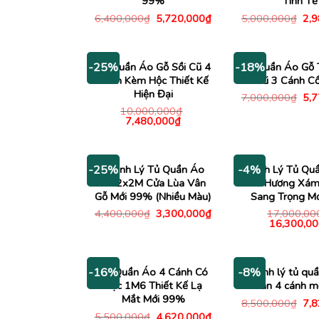
99%
Tinh Tế
Giá
Giá
Giá
6,400,000
₫
5,720,000
₫
5,000,000
₫
2,
gốc
hiện
gố
là:
tại
là:
6,400,000₫.
là:
5,0
5,720,000₫.
Tủ Quần Áo Gỗ Sồi Cũ 4
Tủ Quần Áo Gỗ 
-25%
-18%
Cánh Kèm Hộc Thiết Kế
Cũ 3 Cánh Cổ
Hiện Đại
Giá
7,000,000
₫
5,
gố
10,000,000
₫
là:
Giá
Giá
7,480,000
₫
7,0
gốc
hiện
là:
tại
10,000,000₫.
là:
7,480,000₫.
Thanh Lý Tủ Quần Áo
Thanh Lý Tủ Qu
-25%
-4%
1M2x2M Cửa Lùa Vân
Phủ Hương Xám
Gỗ Mới 99% (Nhiều Màu)
Sang Trọng M
Giá
Giá
4,400,000
₫
3,300,000
₫
17,000,00
gốc
hiện
Giá
16,300,00
là:
tại
gốc
4,400,000₫.
là:
là:
3,300,000₫.
17,000,00
Tủ Quần Áo 4 Cánh Có
Thanh lý tủ qu
-16%
-8%
Hộc 1M6 Thiết Kế Lạ
xoan 4 cánh m
Mắt Mới 99%
Giá
8,500,000
₫
7,
gố
Giá
Giá
5,500,000
₫
4,620,000
₫