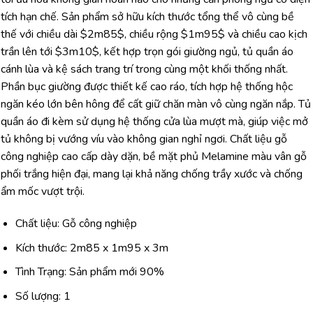
tích hạn chế. Sản phẩm sở hữu kích thước tổng thể vô cùng bề
thế với chiều dài $2m85$, chiều rộng $1m95$ và chiều cao kịch
trần lên tới $3m10$, kết hợp trọn gói giường ngủ, tủ quần áo
cánh lùa và kệ sách trang trí trong cùng một khối thống nhất.
Phần bục giường được thiết kế cao ráo, tích hợp hệ thống hộc
ngăn kéo lớn bên hông để cất giữ chăn màn vô cùng ngăn nắp. Tủ
quần áo đi kèm sử dụng hệ thống cửa lùa mượt mà, giúp việc mở
tủ không bị vướng víu vào không gian nghỉ ngơi. Chất liệu gỗ
công nghiệp cao cấp dày dặn, bề mặt phủ Melamine màu vân gỗ
phối trắng hiện đại, mang lại khả năng chống trầy xước và chống
ẩm mốc vượt trội.
Chất liệu: Gỗ công nghiệp
Kích thước: 2m85 x 1m95 x 3m
Tình Trạng: Sản phẩm mới 90%
Số lượng: 1