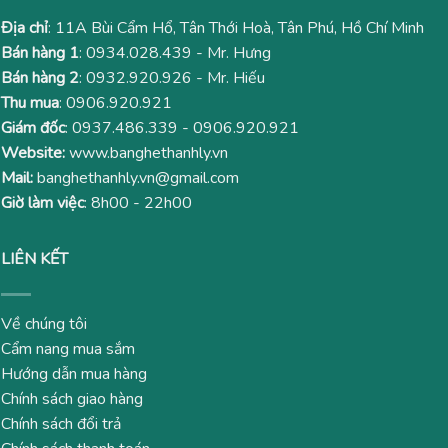
Địa chỉ
: 11A Bùi Cẩm Hổ, Tân Thới Hoà, Tân Phú, Hồ Chí Minh
Bán hàng 1
:
0934.028.439
- Mr. Hưng
Bán hàng 2
:
0932.920.926
- Mr. Hiếu
Thu mua
:
0906.920.921
Giám đốc
:
0937.486.339
-
0906.920.921
Website:
www.banghethanhly.vn
Mail:
banghethanhly.vn@gmail.com
Giờ làm việc
: 8h00 - 22h00
LIÊN KẾT
Về chúng tôi
Cẩm nang mua sắm
Hướng dẫn mua hàng
Chính sách giao hàng
Chính sách đổi trả