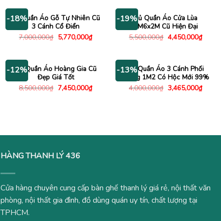
3,900,000₫.
là:
8,500,000₫.
là:
3,360,000₫.
7,820
Tủ Quần Áo Gỗ Tự Nhiên Cũ
Tủ Quần Áo Cửa Lùa
-18%
-19%
3 Cánh Cổ Điển
1M6x2M Cũ Hiện Đại
Giá
Giá
Giá
Giá
7,000,000
₫
5,770,000
₫
5,500,000
₫
4,450,000
₫
gốc
hiện
gốc
hiện
là:
tại
là:
tại
7,000,000₫.
là:
5,500,000₫.
là:
5,770,000₫.
4,450
Tủ Quần Áo Hoàng Gia Cũ
Tủ Quần Áo 3 Cánh Phối
-12%
-13%
Đẹp Giá Tốt
Trắng 1M2 Có Hộc Mới 99%
Giá
Giá
Giá
Giá
8,500,000
₫
7,450,000
₫
4,000,000
₫
3,465,000
₫
gốc
hiện
gốc
hiện
là:
tại
là:
tại
8,500,000₫.
là:
4,000,000₫.
là:
7,450,000₫.
3,465
HÀNG THANH LÝ 436
Cửa hàng chuyên cung cấp bàn ghế thanh lý giá rẻ, nội thất văn
phòng, nội thất gia đình, đồ dùng quán uy tín, chất lượng tại
TPHCM.