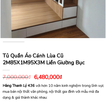
Tủ Quần Áo Cánh Lùa Cũ
2M85X1M95X3M Liền Giường Bục
Giá
Giá
7,000,000
6,480,000
₫
₫
gốc
hiện
Hàng Thanh Lý 436
với hơn 10 năm kinh nghiệm trong lĩnh vực
là:
tại
mua bán nội thất văn phòng, nội thất gia đình với mẫu mã đa
7,000,000₫.
là:
dạng & giá thành khác nhau:
6,480,000₫.