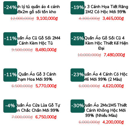
5,450,000₫.
13,4
Thanh lý tủ quần áo 4 cánh
Tủ Áo 3 Cánh Họa Tiết Răng
-24%
-19%
1m8x2m gỗ sồi tồn kho
Cưa 1M2 Có Hộc Mới 99%
Giá
Giá
Giá
Giá
12,000,000
₫
9,100,000
₫
4,300,000
₫
3,465,000
₫
gốc
hiện
gốc
hiện
là:
tại
là:
tại
12,000,000₫.
là:
4,300,000₫.
là:
9,100,000₫.
3,465
Tủ Quần Áo Cũ Gỗ Sồi 2M4
Tủ Quần Áo Gỗ Sồi Cũ 4
-11%
-25%
5 Cánh Kèm Hộc Tủ
Cánh Kèm Hộc Thiết Kế Hiện
Đại
Giá
Giá
9,500,000
₫
8,480,000
₫
gốc
hiện
Giá
Giá
10,000,000
₫
7,480,000
₫
là:
tại
gốc
hiện
9,500,000₫.
là:
là:
tại
8,480,000₫.
10,000,000₫.
là:
7,480
Tủ Quần Áo Gỗ 3 Cánh
Tủ Quần Áo 4 Cánh Có Hộc
-11%
-23%
Chạm Hoa Mới 99%
1M6 Mới 99% (2 Màu)
Giá
Giá
Giá
Giá
6,500,000
₫
5,770,000
₫
6,000,000
₫
4,620,000
₫
gốc
hiện
gốc
hiện
là:
tại
là:
tại
6,500,000₫.
là:
6,000,000₫.
là:
5,770,000₫.
4,620
Tủ Quần Áo Cửa Lùa Gỗ Tự
Tủ Quần Áo 2Mx1M5 Thiết
-4%
-30%
Nhiên Chắc Chắn Mới 99%
Kế 3 Cánh Không Hộc Mới
99% (Nhiều Màu)
Giá
Giá
7,000,000
₫
6,750,000
₫
gốc
hiện
Giá
Giá
6,000,000
₫
4,200,000
₫
là:
tại
gốc
hiện
7,000,000₫.
là:
là:
tại
6,750,000₫.
6,000,000₫.
là: