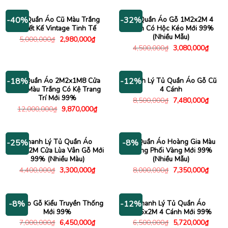
4,300,000₫.
là:
5,000,000₫.
là:
3,465,000₫.
3,180
Tủ Quần Áo Cũ Màu Trắng
Tủ Quần Áo Gỗ 1M2x2M 4
-40%
-32%
Thiết Kế Vintage Tinh Tế
Cánh Có Hộc Kéo Mới 99%
(Nhiều Mẫu)
Giá
Giá
5,000,000
₫
2,980,000
₫
gốc
hiện
Giá
Giá
4,500,000
₫
3,080,000
₫
là:
tại
gốc
hiện
5,000,000₫.
là:
là:
tại
2,980,000₫.
4,500,000₫.
là:
3,080
Tủ Quần Áo 2M2x1M8 Cửa
Thanh Lý Tủ Quần Áo Gỗ Cũ
-18%
-12%
Lùa Màu Trắng Có Kệ Trang
4 Cánh
Trí Mới 99%
Giá
Giá
8,500,000
₫
7,480,000
₫
gốc
hiện
Giá
Giá
12,000,000
₫
9,870,000
₫
là:
tại
gốc
hiện
8,500,000₫.
là:
là:
tại
7,480
12,000,000₫.
là:
9,870,000₫.
Thanh Lý Tủ Quần Áo
Tủ Quần Áo Hoàng Gia Màu
-25%
-8%
1M2x2M Cửa Lùa Vân Gỗ Mới
Trắng Phối Vàng Mới 99%
99% (Nhiều Màu)
(Nhiều Mẫu)
Giá
Giá
Giá
Giá
4,400,000
₫
3,300,000
₫
8,000,000
₫
7,350,000
₫
gốc
hiện
gốc
hiện
là:
tại
là:
tại
4,400,000₫.
là:
8,000,000₫.
là:
3,300,000₫.
7,350
Tủ Áo Gỗ Kiểu Truyền Thống
Thanh Lý Tủ Quần Áo
-8%
-12%
Mới 99%
1M6x2M 4 Cánh Mới 99%
Giá
Giá
Giá
Giá
7,000,000
₫
6,450,000
₫
6,500,000
₫
5,720,000
₫