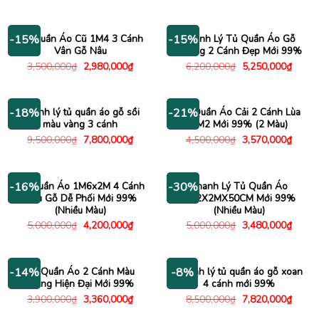
gốc
hiện
gốc
hiện
là:
tại
là:
tại
7,000,000₫.
là:
6,500,000₫.
là:
6,450,000₫.
5,720
Tủ Quần Áo Cũ 1M4 3 Cánh
Thanh Lý Tủ Quần Áo Gỗ
-15%
-15%
Vân Gỗ Nâu
Thông 2 Cánh Đẹp Mới 99%
Giá
Giá
Giá
Giá
3,500,000
₫
2,980,000
₫
6,200,000
₫
5,250,000
₫
gốc
hiện
gốc
hiện
là:
tại
là:
tại
3,500,000₫.
là:
6,200,000₫.
là:
2,980,000₫.
5,250
Thanh lý tủ quần áo gỗ sồi
Tủ Quần Áo Cải 2 Cánh Lùa
-18%
-21%
màu vàng 3 cánh
1M2 Mới 99% (2 Màu)
Giá
Giá
Giá
Giá
9,500,000
₫
7,800,000
₫
4,500,000
₫
3,570,000
₫
gốc
hiện
gốc
hiện
là:
tại
là:
tại
9,500,000₫.
là:
4,500,000₫.
là:
7,800,000₫.
3,570
Tủ Quần Áo 1M6x2M 4 Cánh
Thanh Lý Tủ Quần Áo
-16%
-30%
Màu Gỗ Dễ Phối Mới 99%
1M2X2MX50CM Mới 99%
(Nhiều Màu)
(Nhiều Màu)
Giá
Giá
Giá
Giá
5,000,000
₫
4,200,000
₫
5,000,000
₫
3,480,000
₫
gốc
hiện
gốc
hiện
là:
tại
là:
tại
5,000,000₫.
là:
5,000,000₫.
là:
4,200,000₫.
3,480
Tủ Quần Áo 2 Cánh Màu
Thanh lý tủ quần áo gỗ xoan
-14%
-8%
Trắng Hiện Đại Mới 99%
4 cánh mới 99%
Giá
Giá
Giá
Giá
3,900,000
₫
3,360,000
₫
8,500,000
₫
7,820,000
₫
gốc
hiện
gốc
hiện
là:
tại
là:
tại