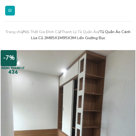
Skip
to
content
Trang chủ
/
Nội Thất Gia Đình Cũ
/
Thanh Lý Tủ Quần Áo
/Tủ Quần Áo Cánh
Lùa Cũ 2M85X1M95X3M Liền Giường Bục
-7%