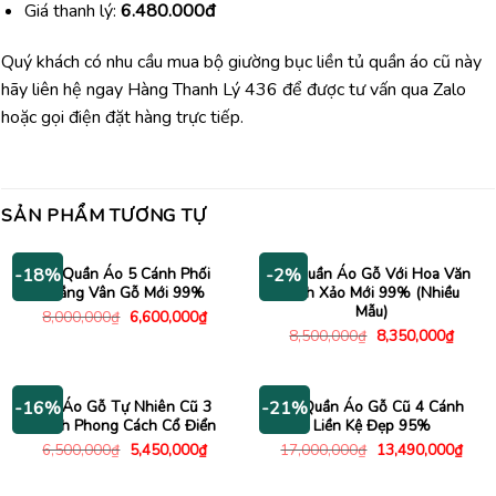
Giá thanh lý:
6.480.000đ
Quý khách có nhu cầu mua bộ giường bục liền tủ quần áo cũ này
hãy liên hệ ngay Hàng Thanh Lý 436 để được tư vấn qua Zalo
hoặc gọi điện đặt hàng trực tiếp.
SẢN PHẨM TƯƠNG TỰ
Tủ Quần Áo 5 Cánh Phối
Tủ Quần Áo Gỗ Với Hoa Văn
-18%
-2%
Trắng Vân Gỗ Mới 99%
Tinh Xảo Mới 99% (Nhiều
Mẫu)
Giá
Giá
8,000,000
₫
6,600,000
₫
gốc
hiện
Giá
Giá
8,500,000
₫
8,350,000
₫
là:
tại
gốc
hiện
8,000,000₫.
là:
là:
tại
6,600,000₫.
8,500,000₫.
là:
8,350
Tủ Áo Gỗ Tự Nhiên Cũ 3
Tủ Quần Áo Gỗ Cũ 4 Cánh
-16%
-21%
Cánh Phong Cách Cổ Điển
Liền Kệ Đẹp 95%
Giá
Giá
Giá
Giá
6,500,000
₫
5,450,000
₫
17,000,000
₫
13,490,000
₫
gốc
hiện
gốc
hiện
là:
tại
là:
tại
6,500,000₫.
là:
17,000,000₫.
là: