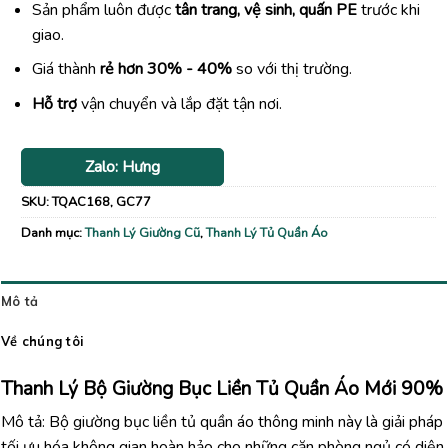
Sản phẩm luôn được
tân trang, vệ sinh, quấn PE
trước khi
giao.
Giá thành
rẻ hơn 30% - 40%
so với thị trường.
Hỗ trợ
vận chuyển và lắp đặt tận nơi.
Zalo: Hưng
SKU:
TQAC168, GC77
Danh mục:
Thanh Lý Giường Cũ
,
Thanh Lý Tủ Quần Áo
Mô tả
Về chúng tôi
Thanh Lý Bộ Giường Bục Liền Tủ Quần Áo Mới 90%
Mô tả: Bộ giường bục liền tủ quần áo thông minh này là giải pháp
tối ưu hóa không gian hoàn hảo cho những căn phòng ngủ có diện