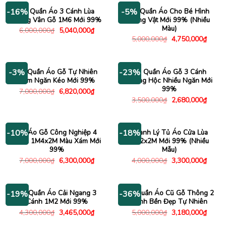
4,200
Tủ Quần Áo 3 Cánh Lùa
Tủ Quần Áo Cho Bé Hình
-16%
-5%
Trắng Vân Gỗ 1M6 Mới 99%
Động Vật Mới 99% (Nhiều
Màu)
Giá
Giá
6,000,000
₫
5,040,000
₫
gốc
hiện
Giá
Giá
5,000,000
₫
4,750,000
₫
là:
tại
gốc
hiện
6,000,000₫.
là:
là:
tại
5,040,000₫.
5,000,000₫.
là:
4,750
Tủ Quần Áo Gỗ Tự Nhiên
Tủ Quần Áo Gỗ 3 Cánh
-3%
-23%
Kèm Ngăn Kéo Mới 99%
Không Hộc Nhiều Ngăn Mới
99%
Giá
Giá
7,000,000
₫
6,820,000
₫
gốc
hiện
Giá
Giá
3,500,000
₫
2,680,000
₫
là:
tại
gốc
hiện
7,000,000₫.
là:
là:
tại
6,820,000₫.
3,500,000₫.
là:
2,680
Tủ Áo Gỗ Công Nghiệp 4
Thanh Lý Tủ Áo Cửa Lùa
-10%
-18%
Cánh 1M4x2M Màu Xám Mới
1M2x2M Mới 99% (Nhiều
99%
Mẫu)
Giá
Giá
Giá
Giá
7,000,000
₫
6,300,000
₫
4,000,000
₫
3,300,000
₫
gốc
hiện
gốc
hiện
là:
tại
là:
tại
7,000,000₫.
là:
4,000,000₫.
là:
6,300,000₫.
3,300
Tủ Quần Áo Cải Ngang 3
Tủ Quần Áo Cũ Gỗ Thông 2
-19%
-36%
Cánh 1M2 Mới 99%
Cánh Bền Đẹp Tự Nhiên
Giá
Giá
Giá
Giá
4,300,000
₫
3,465,000
₫
5,000,000
₫
3,180,000
₫
gốc
hiện
gốc
hiện
là:
tại
là:
tại