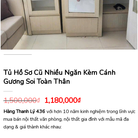
Tủ Hồ Sơ Cũ Nhiều Ngăn Kèm Cánh
Gương Soi Toàn Thân
Giá
Giá
1,500,000
1,180,000
₫
₫
gốc
hiện
Hàng Thanh Lý 436
với hơn 10 năm kinh nghiệm trong lĩnh vực
là:
tại
mua bán nội thất văn phòng, nội thất gia đình với mẫu mã đa
1,500,000₫.
là:
dạng & giá thành khác nhau:
1,180,000₫.