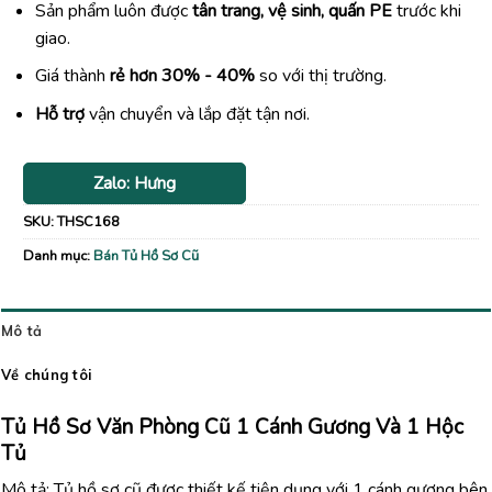
Sản phẩm luôn được
tân trang, vệ sinh, quấn PE
trước khi
giao.
Giá thành
rẻ hơn 30% - 40%
so với thị trường.
Hỗ trợ
vận chuyển và lắp đặt tận nơi.
Zalo: Hưng
SKU:
THSC168
Danh mục:
Bán Tủ Hồ Sơ Cũ
Mô tả
Về chúng tôi
Tủ Hồ Sơ Văn Phòng Cũ 1 Cánh Gương Và 1 Hộc
Tủ
Mô tả: Tủ hồ sơ cũ được thiết kế tiện dụng với 1 cánh gương bên