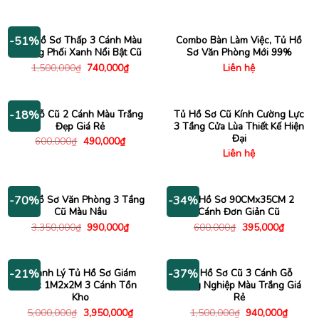
là:
tại
gốc
hiện
4,700,000₫.
là:
là:
tại
4,180
1,500,000₫.
là:
890,000₫.
Tủ Hồ Sơ Thấp 3 Cánh Màu
Combo Bàn Làm Việc, Tủ Hồ
-51%
Trắng Phối Xanh Nổi Bật Cũ
Sơ Văn Phòng Mới 99%
Giá
Giá
1,500,000
₫
740,000
₫
Liên hệ
gốc
hiện
là:
tại
1,500,000₫.
là:
740,000₫.
Tủ Gỗ Cũ 2 Cánh Màu Trắng
Tủ Hồ Sơ Cũ Kính Cường Lực
-18%
Đẹp Giá Rẻ
3 Tầng Cửa Lùa Thiết Kế Hiện
Đại
Giá
Giá
600,000
₫
490,000
₫
gốc
hiện
Liên hệ
là:
tại
600,000₫.
là:
490,000₫.
Tủ Hồ Sơ Văn Phòng 3 Tầng
Tủ Hồ Sơ 90CMx35CM 2
-70%
-34%
Cũ Màu Nâu
Cánh Đơn Giản Cũ
Giá
Giá
Giá
Giá
3,350,000
₫
990,000
₫
600,000
₫
395,000
₫
gốc
hiện
gốc
hiện
là:
tại
là:
tại
3,350,000₫.
là:
600,000₫.
là:
990,000₫.
395,000
Thanh Lý Tủ Hồ Sơ Giám
Tủ Hồ Sơ Cũ 3 Cánh Gỗ
-21%
-37%
Đốc 1M2x2M 3 Cánh Tồn
Công Nghiệp Màu Trắng Giá
Kho
Rẻ
Giá
Giá
Giá
Giá
5,000,000
₫
3,950,000
₫
1,500,000
₫
940,000
₫