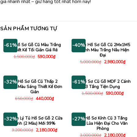
giá nhanh nhất – giữ hàng tốt nhất hôm nay!
SẢN PHẨM TƯƠNG TỰ
Tủ Hồ Sơ Gỗ Cũ Màu Trắng
Kệ Tủ Hồ Sơ Gỗ Cũ 2Mx1M5
-61%
-40%
Thiết Kế Tối Giản Giá Rẻ
2 Cánh Màu Trắng Nâu Hiện
Đại
Giá
Giá
1,500,000
₫
590,000
₫
gốc
hiện
Giá
Giá
5,000,000
₫
2,980,000
₫
là:
tại
gốc
hiện
1,500,000₫.
là:
là:
tại
590,000₫.
5,000,000₫.
là:
2,980
Tủ Hồ Sơ Gỗ Cũ Thấp 2
Tủ Hồ Sơ Cũ Gỗ MDF 2 Cánh
-32%
-61%
Cánh Màu Sáng Thiết Kế Đơn
3 Tầng Tiện Dụng
Giản
Giá
Giá
1,500,000
₫
590,000
₫
gốc
hiện
Giá
Giá
650,000
₫
440,000
₫
là:
tại
gốc
hiện
1,500,000₫.
là:
là:
tại
590,00
650,000₫.
là:
440,000₫.
Thanh Lý Tủ Hồ Sơ Gỗ 2 Cửa
Tủ Hồ Sơ Kính Cũ 3 Tầng
-32%
-27%
Kính (2 Màu) Mới 99%
Cửa Lùa Hiện Đại Cho Văn
Phòng
Giá
Giá
3,200,000
₫
2,180,000
₫
gốc
hiện
Giá
Giá
3,000,000
₫
2,180,000
₫