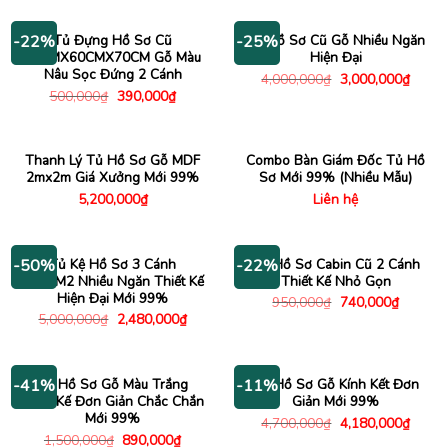
là:
tại
790,000₫.
3,000,000₫.
là:
1,480
Tủ Đựng Hồ Sơ Cũ
Tủ Hồ Sơ Cũ Gỗ Nhiều Ngăn
-22%
-25%
50CMX60CMX70CM Gỗ Màu
Hiện Đại
Nâu Sọc Đứng 2 Cánh
Giá
Giá
4,000,000
₫
3,000,000
₫
gốc
hiện
Giá
Giá
500,000
₫
390,000
₫
là:
tại
gốc
hiện
4,000,000₫.
là:
là:
tại
3,000
500,000₫.
là:
390,000₫.
Thanh Lý Tủ Hồ Sơ Gỗ MDF
Combo Bàn Giám Đốc Tủ Hồ
2mx2m Giá Xưởng Mới 99%
Sơ Mới 99% (Nhiều Mẫu)
5,200,000
₫
Liên hệ
Tủ Kệ Hồ Sơ 3 Cánh
Tủ Hồ Sơ Cabin Cũ 2 Cánh
-50%
-22%
2Mx1M2 Nhiều Ngăn Thiết Kế
Thiết Kế Nhỏ Gọn
Hiện Đại Mới 99%
Giá
Giá
950,000
₫
740,000
₫
gốc
hiện
Giá
Giá
5,000,000
₫
2,480,000
₫
là:
tại
gốc
hiện
950,000₫.
là:
là:
tại
740,000
5,000,000₫.
là:
2,480,000₫.
Tủ Hồ Sơ Gỗ Màu Trắng
Tủ Hồ Sơ Gỗ Kính Kết Đơn
-41%
-11%
Thiết Kế Đơn Giản Chắc Chắn
Giản Mới 99%
Mới 99%
Giá
Giá
4,700,000
₫
4,180,000
₫
gốc
hiện
Giá
Giá
1,500,000
₫
890,000
₫