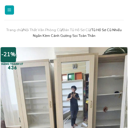
Skip
to
content
Trang chủ
/
Nội Thất Văn Phòng Cũ
/
Bán Tủ Hồ Sơ Cũ
/Tủ Hồ Sơ Cũ Nhiều
Ngăn Kèm Cánh Gương Soi Toàn Thân
-21%