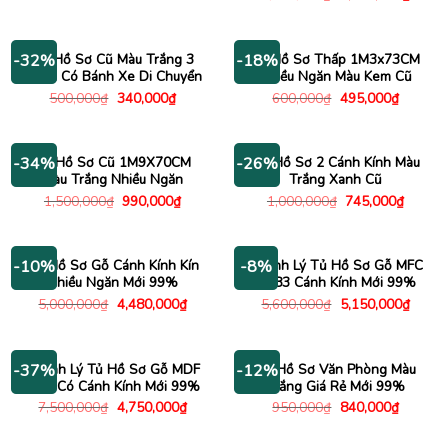
là:
tại
gốc
hiện
3,200,000₫.
là:
là:
tại
2,180,000₫.
3,000,000₫.
là:
2,180
Tủ Hồ Sơ Cũ Màu Trắng 3
Kệ Hồ Sơ Thấp 1M3x73CM
-32%
-18%
Ngăn Có Bánh Xe Di Chuyển
Nhiều Ngăn Màu Kem Cũ
Giá
Giá
Giá
Giá
500,000
₫
340,000
₫
600,000
₫
495,000
₫
gốc
hiện
gốc
hiện
là:
tại
là:
tại
500,000₫.
là:
600,000₫.
là:
340,000₫.
495,000
Tủ Hồ Sơ Cũ 1M9X70CM
Tủ Hồ Sơ 2 Cánh Kính Màu
-34%
-26%
Màu Trắng Nhiều Ngăn
Trắng Xanh Cũ
Giá
Giá
Giá
Giá
1,500,000
₫
990,000
₫
1,000,000
₫
745,000
₫
gốc
hiện
gốc
hiện
là:
tại
là:
tại
1,500,000₫.
là:
1,000,000₫.
là:
990,000₫.
745,00
Tủ Hồ Sơ Gỗ Cánh Kính Kín
Thanh Lý Tủ Hồ Sơ Gỗ MFC
-10%
-8%
Nhiều Ngăn Mới 99%
1m83 Cánh Kính Mới 99%
Giá
Giá
Giá
Giá
5,000,000
₫
4,480,000
₫
5,600,000
₫
5,150,000
₫
gốc
hiện
gốc
hiện
là:
tại
là:
tại
5,000,000₫.
là:
5,600,000₫.
là:
4,480,000₫.
5,150
Thanh Lý Tủ Hồ Sơ Gỗ MDF
Tủ Hồ Sơ Văn Phòng Màu
-37%
-12%
1m6 Có Cánh Kính Mới 99%
Trắng Giá Rẻ Mới 99%
Giá
Giá
Giá
Giá
7,500,000
₫
4,750,000
₫
950,000
₫
840,000
₫
gốc
hiện
gốc
hiện
là:
tại
là:
tại
7,500,000₫.
là:
950,000₫.
là: