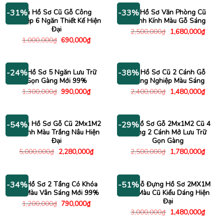
4,750,000₫.
840,000
Tủ Hồ Sơ Cũ Gỗ Công
Tủ Hồ Sơ Văn Phòng Cũ
-31%
-33%
Nghiệp 6 Ngăn Thiết Kế Hiện
Cánh Kính Màu Gỗ Sáng
Đại
Giá
Giá
2,500,000
₫
1,680,000
₫
gốc
hiện
Giá
Giá
1,000,000
₫
690,000
₫
là:
tại
gốc
hiện
2,500,000₫.
là:
là:
tại
1,680
1,000,000₫.
là:
690,000₫.
Tủ Hồ Sơ 5 Ngăn Lưu Trữ
Tủ Hồ Sơ Cũ 2 Cánh Gỗ
-24%
-38%
Gọn Gàng Mới 99%
Công Nghiệp Màu Sáng
Giá
Giá
Giá
Giá
1,300,000
₫
990,000
₫
2,400,000
₫
1,480,000
₫
gốc
hiện
gốc
hiện
là:
tại
là:
tại
1,300,000₫.
là:
2,400,000₫.
là:
990,000₫.
1,480
Kệ Tủ Hồ Sơ Gỗ Cũ 2Mx1M2
Kệ Hồ Sơ Gỗ 2Mx1M2 Cũ 4
-54%
-29%
3 Cánh Màu Trắng Nâu Hiện
Tầng 2 Cánh Mở Lưu Trữ
Đại
Gọn Gàng
Giá
Giá
Giá
Giá
5,000,000
₫
2,280,000
₫
2,500,000
₫
1,780,000
₫
gốc
hiện
gốc
hiện
là:
tại
là:
tại
5,000,000₫.
là:
2,500,000₫.
là:
2,280,000₫.
1,780
Tủ Hồ Sơ 2 Tầng Có Khóa
Tủ Gỗ Đựng Hồ Sơ 2MX1M
-34%
-51%
Gỗ Màu Vân Sáng Mới 99%
Gỗ Màu Cũ Kiểu Dáng Hiện
Đại
Giá
Giá
1,200,000
₫
790,000
₫
gốc
hiện
Giá
Giá
3,000,000
₫
1,480,000
₫
là:
tại
gốc
hiện
1,200,000₫.
là: