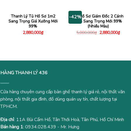
gốc
hiện
gốc
hiện
là:
tại
là:
tại
5,000,000₫.
là:
1,500,000₫.
là:
3,950,000₫.
940,00
Thanh Lý Tủ Hồ Sơ 1m2
Tủ Hồ Sơ Giám Đốc 2 Cánh
-42%
Sang Trọng Giá Xưởng Mới
Kính Sang Trọng Mới 99%
99%
(Nhiều Màu)
Giá
Giá
2,880,000
₫
5,000,000
₫
2,880,000
₫
gốc
hiện
là:
tại
5,000,000₫.
là:
2,880
HÀNG THANH LÝ 436
Cửa hàng chuyên cung cấp bàn ghế thanh lý giá rẻ, nội thất văn
phòng, nội thất gia đình, đồ dùng quán uy tín, chất lượng tại
TPHCM.
Địa chỉ
: 11A Bùi Cẩm Hổ, Tân Thới Hoà, Tân Phú, Hồ Chí Minh
Bán hàng 1
:
0934.028.439
- Mr. Hưng