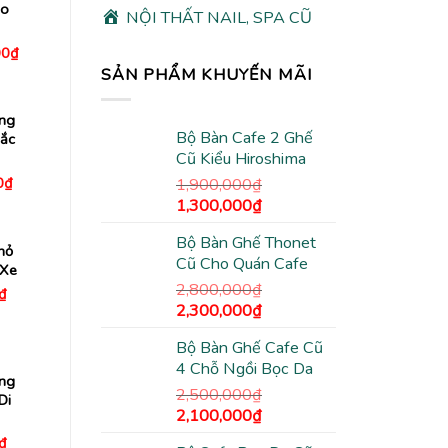
ho
NỘI THẤT NAIL, SPA CŨ
Giá
00
₫
hiện
SẢN PHẨM KHUYẾN MÃI
tại
0₫.
là:
2,180,000₫.
ắng
Bộ Bàn Cafe 2 Ghế
hắc
Cũ Kiểu Hiroshima
Giá
0
₫
1,900,000
₫
hiện
Giá
Giá
1,300,000
₫
tại
00₫.
là:
gốc
hiện
890,000₫.
Bộ Bàn Ghế Thonet
là:
tại
hỏ
Cũ Cho Quán Cafe
1,900,000₫.
là:
 Xe
1,300,000₫.
2,800,000
₫
Giá
₫
hiện
Giá
Giá
2,300,000
₫
tại
gốc
hiện
₫.
là:
Bộ Bàn Ghế Cafe Cũ
390,000₫.
là:
tại
4 Chỗ Ngồi Bọc Da
2,800,000₫.
là:
ắng
2,300,000₫.
2,500,000
₫
Di
Giá
Giá
2,100,000
₫
gốc
hiện
Giá
₫