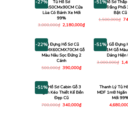
Tủ Hồ Sơ
Tủ Hồ Sơ Thấp
-27%
-51%
1Mx50CMx90CM Cửa
Màu Trắng Phối 
Lùa Có Bánh Xe Mới
Bật Cũ
99%
Gi
1,500,000
₫
74
gố
Giá
Giá
3,000,000
₫
2,180,000
₫
là:
gốc
hiện
1,
là:
tại
3,000,000₫.
là:
2,180,000₫.
Tủ Đựng Hồ Sơ Cũ
Tủ Gỗ Đựng 
-22%
-51%
50CMX60CMX70CM Gỗ
2MX1M Gỗ Màu 
Màu Nâu Sọc Đứng 2
Dáng Hiện 
Cánh
Giá
3,000,000
₫
1,
gố
Giá
Giá
500,000
₫
390,000
₫
là:
gốc
hiện
3,0
là:
tại
500,000₫.
là:
390,000₫.
Tủ Hồ Sơ Cabin Gỗ 3
Thanh Lý Tủ H
-51%
Ngăn Kéo Thiết Kế Bền
MDF 1m8 Ngăn 
Đẹp Cũ
Mới 99
Giá
Giá
700,000
₫
340,000
₫
4,680,00
gốc
hiện
là:
tại
700,000₫.
là:
340,000₫.