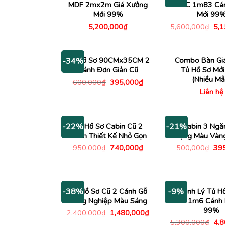
MDF 2mx2m Giá Xưởng
MFC 1m83 Cán
Mới 99%
Mới 99
Giá
5,200,000
₫
5,600,000
₫
5,
gố
là:
5,6
Tủ Hồ Sơ 90CMx35CM 2
Combo Bàn Gi
-34%
Cánh Đơn Giản Cũ
Tủ Hồ Sơ Mớ
(Nhiều Mẫ
Giá
Giá
600,000
₫
395,000
₫
gốc
hiện
Liên hệ
là:
tại
600,000₫.
là:
395,000₫.
Tủ Hồ Sơ Cabin Cũ 2
Tủ Cabin 3 Ngă
-22%
-21%
Cánh Thiết Kế Nhỏ Gọn
Động Màu Vàn
Giá
Giá
Giá
950,000
₫
740,000
₫
500,000
₫
39
gốc
hiện
gố
là:
tại
là:
950,000₫.
là:
500
740,000₫.
Tủ Hồ Sơ Cũ 2 Cánh Gỗ
Thanh Lý Tủ H
-38%
-9%
Công Nghiệp Màu Sáng
MDF 1m6 Cánh K
99%
Giá
Giá
2,400,000
₫
1,480,000
₫
gốc
hiện
Giá
5,300,000
₫
4,