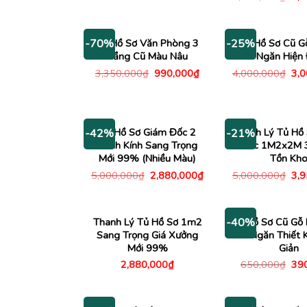
là:
tại
gố
2,400,000₫.
là:
là:
1,480,000₫.
5,3
Tủ Hồ Sơ Văn Phòng 3
Tủ Hồ Sơ Cũ G
-70%
-25%
Tầng Cũ Màu Nâu
Ngăn Hiện 
Giá
Giá
Giá
3,350,000
₫
990,000
₫
4,000,000
₫
3,
gốc
hiện
gố
là:
tại
là:
3,350,000₫.
là:
4,0
990,000₫.
Tủ Hồ Sơ Giám Đốc 2
Thanh Lý Tủ Hồ
-42%
-21%
Cánh Kính Sang Trọng
Đốc 1M2x2M 
Mới 99% (Nhiều Màu)
Tồn Kh
Giá
Giá
Giá
5,000,000
₫
2,880,000
₫
5,000,000
₫
3,
gốc
hiện
gố
là:
tại
là:
5,000,000₫.
là:
5,0
2,880,000₫.
Thanh Lý Tủ Hồ Sơ 1m2
Tủ Hồ Sơ Cũ Gỗ
-40%
Sang Trọng Giá Xưởng
3 Ngăn Thiết 
Mới 99%
Giản
Giá
2,880,000
₫
650,000
₫
39
gố
là:
650