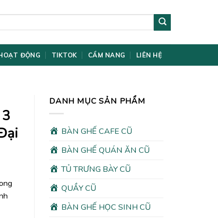
HOẠT ĐỘNG
TIKTOK
CẨM NANG
LIÊN HỆ
DANH MỤC SẢN PHẨM
 3
Đại
BÀN GHẾ CAFE CŨ
BÀN GHẾ QUÁN ĂN CŨ
TỦ TRƯNG BÀY CŨ
rong
QUẦY CŨ
ình
BÀN GHẾ HỌC SINH CŨ