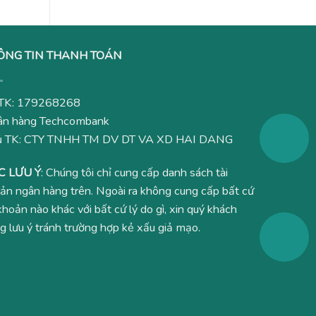
ÔNG TIN THANH TOÁN
TK: 179268268
n hàng Techcombank
ủ TK: CTY TNHH TM DV DT VA XD HAI DANG
C LƯU Ý
: Chúng tôi chỉ cung cấp danh sách tài
ản ngân hàng trên. Ngoài ra không cung cấp bất cứ
 khoản nào khác với bất cứ lý do gì, xin quý khách
g lưu ý tránh trường hợp kẻ xấu giả mạo.