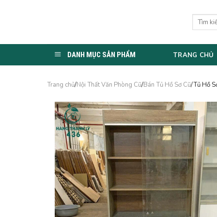
Skip
to
Tìm
kiếm:
content
DANH MỤC SẢN PHẨM
TRANG CHỦ
Trang chủ
/
Nội Thất Văn Phòng Cũ
/
Bán Tủ Hồ Sơ Cũ
/Tủ Hồ S