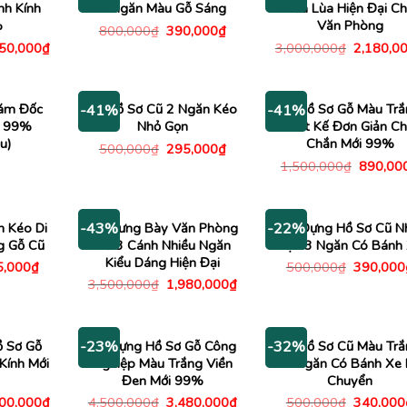
h Kính
3 Ngăn Màu Gỗ Sáng
Cửa Lùa Hiện Đại C
%
Văn Phòng
Giá
Giá
800,000
₫
390,000
₫
gốc
hiện
Giá
Giá
150,000
₫
3,000,000
₫
2,180,0
là:
tại
c
hiện
gốc
800,000₫.
là:
tại
là:
390,000₫.
00,000₫.
là:
3,000,00
5,150,000₫.
ám Đốc
Tủ Hồ Sơ Cũ 2 Ngăn Kéo
Tủ Hồ Sơ Gỗ Màu Tr
-41%
-41%
i 99%
Nhỏ Gọn
Thiết Kế Đơn Giản C
u)
Chắn Mới 99%
Giá
Giá
500,000
₫
295,000
₫
gốc
hiện
Giá
1,500,000
₫
890,00
là:
tại
gốc
500,000₫.
là:
là:
295,000₫.
1,500,0
n Kéo Di
Kệ Trưng Bày Văn Phòng
Tủ Đựng Hồ Sơ Cũ N
-43%
-22%
g Gỗ Cũ
Cũ 3 Cánh Nhiều Ngăn
Gọn 3 Ngăn Có Bánh
Kiểu Dáng Hiện Đại
Giá
Giá
5,000
₫
500,000
₫
390,000
c
hiện
gốc
Giá
Giá
3,500,000
₫
1,980,000
₫
tại
là:
gốc
hiện
,000₫.
là:
500,000
là:
tại
395,000₫.
3,500,000₫.
là:
1,980,000₫.
ồ Sơ Gỗ
Tủ Đựng Hồ Sơ Gỗ Công
Tủ Hồ Sơ Cũ Màu Tr
-23%
-32%
ính Mới
Nghiệp Màu Trắng Viền
3 Ngăn Có Bánh Xe 
Đen Mới 99%
Chuyển
Giá
Giá
Giá
Giá
800,000
₫
4,500,000
₫
3,480,000
₫
500,000
₫
340,000