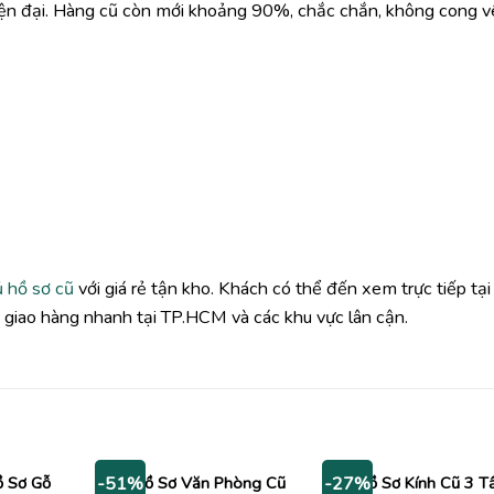
hiện đại. Hàng cũ còn mới khoảng 90%, chắc chắn, không cong v
ủ hồ sơ cũ
với giá rẻ tận kho. Khách có thể đến xem trực tiếp tại
ợ giao hàng nhanh tại TP.HCM và các khu vực lân cận.
ồ Sơ Gỗ
Tủ Hồ Sơ Văn Phòng Cũ
Tủ Hồ Sơ Kính Cũ 3 T
-51%
-27%