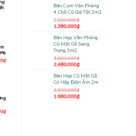
gốc
hiện
ng
Bàn Cụm Văn Phòng
là:
tại
ết
4 Chỗ Cũ Giá Tốt 2m1
1,200,000₫.
là:
940,000₫.
2,500,000
₫
Giá
Giá
1,380,000
₫
gốc
hiện
Bàn Họp Văn Phòng
là:
tại
Cũ Mặt Gỗ Sang
2,500,000₫.
là:
nh
Trọng 3m2
1,380,000₫.
99%
3,500,000
₫
Giá
00
₫
Giá
Giá
hiện
2,480,000
₫
tại
gốc
hiện
0₫.
là:
Bàn Họp Cũ Mặt Gỗ
là:
tại
4,480,000₫.
Có Hộp Điện Âm 2m
3,500,000₫.
là:
2,480,000₫.
2,500,000
₫
Giá
Giá
1,980,000
₫
ứng
gốc
hiện
là:
tại
Giá
00
₫
2,500,000₫.
là:
hiện
tại
1,980,000₫.
0₫.
là:
1,630,000₫.