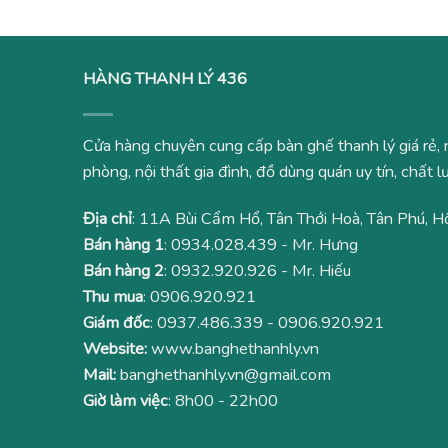
HÀNG THANH LÝ 436
Cửa hàng chuyên cung cấp bàn ghế thanh lý giá rẻ, 
phòng, nội thất gia đình, đồ dùng quán uy tín, chất
Địa chỉ
: 11A Bùi Cẩm Hổ, Tân Thới Hoà, Tân Phú, H
Bán hàng 1
:
0934.028.439
- Mr. Hưng
Bán hàng 2
:
0932.920.926
- Mr. Hiếu
Thu mua
:
0906.920.921
Giám đốc
:
0937.486.339
-
0906.920.921
Website:
www.banghethanhly.vn
Mail:
banghethanhly.vn@gmail.com
Giờ làm việc
: 8h00 - 22h00