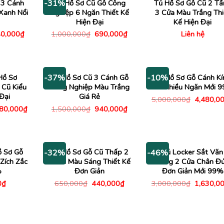
 3 Cánh
Tủ Hồ Sơ Cũ Gỗ Công
Tủ Hồ Sơ Gỗ Cũ 2 Tầ
-31%
Xanh Nổi
Nghiệp 6 Ngăn Thiết Kế
3 Cửa Màu Trắng Thi
Hiện Đại
Kế Hiện Đại
á
Giá
Giá
Giá
0,000
₫
1,000,000
₫
690,000
₫
Liên hệ
c
hiện
gốc
hiện
tại
là:
tại
500,000₫.
là:
1,000,000₫.
là:
740,000₫.
690,000₫.
Hồ Sơ
Tủ Hồ Sơ Cũ 3 Cánh Gỗ
Tủ Hồ Sơ Gỗ Cánh Kí
-37%
-10%
Cũ Kiểu
Công Nghiệp Màu Trắng
Kín Nhiều Ngăn Mới 
Đại
Giá Rẻ
Giá
5,000,000
₫
4,480,0
gốc
Giá
Giá
Giá
480,000
₫
1,500,000
₫
940,000
₫
là:
c
hiện
gốc
hiện
5,000,00
tại
là:
tại
00,000₫.
là:
1,500,000₫.
là:
1,480,000₫.
940,000₫.
ồ Sơ Gỗ
Tủ Hồ Sơ Gỗ Cũ Thấp 2
Tủ Locker Sắt Văn
-32%
-46%
Zích Zắc
Cánh Màu Sáng Thiết Kế
Phòng 2 Cửa Chân Đ
%
Đơn Giản
Đơn Giản Mới 99%
Giá
Giá
Giá
0
₫
650,000
₫
440,000
₫
3,000,000
₫
1,630,0
gốc
hiện
gốc
là:
tại
là:
650,000₫.
là:
3,000,00
440,000₫.