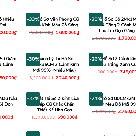
c
hiện
gốc
hiện
gốc
tại
là:
tại
là:
00,000₫.
là:
4,500,000₫.
là:
500,000
4,800,000₫.
3,480,000₫.
ỗ Nhiều
Tủ Hồ Sơ Văn Phòng Cũ
Kệ Hồ Sơ Gỗ 2Mx1
-33%
-29%
Đại
Cánh Kính Màu Gỗ Sáng
Cũ 4 Tầng 2 Cánh 
Lưu Trữ Gọn Gàng
Giá
Giá
Giá
000,000
₫
2,500,000
₫
1,680,000
₫
c
hiện
gốc
hiện
Giá
2,500,000
₫
1,780,0
tại
là:
tại
gốc
00,000₫.
là:
2,500,000₫.
là:
là:
3,000,000₫.
1,680,000₫.
2,500,00
 Sơ Giám
Thanh Lý Tủ Hồ Sơ
Tủ Hồ Sơ 2 Cánh Kí
-30%
-26%
3 Cánh
1M8x85CM 2 Cánh Kính
Màu Trắng Xanh C
o
Mới 99% (Nhiều Màu)
Giá
1,000,000
₫
745,00
gốc
Giá
Giá
Giá
950,000
₫
3,200,000
₫
2,240,000
₫
là:
c
hiện
gốc
hiện
1,000,0
tại
là:
tại
00,000₫.
là:
3,200,000₫.
là:
3,950,000₫.
2,240,000₫.
 Màu Nâu
Tủ Sắt Hồ Sơ 2 Kính Lùa
Tủ Hồ Sơ 80CMx2M
-37%
-21%
Kế Đơn
Thấp Cũ Chắc Chắn
Cánh Màu Đỏ Mới 9
Thiết Kế Nhỏ Gọn
Giá
3,500,000
₫
2,750,0
gốc
Giá
Giá
Giá
0,000
₫
1,100,000
₫
690,000
₫
là:
c
hiện
gốc
hiện
3,500,00
tại
là:
tại
,000₫.
là:
1,100,000₫.
là:
390,000₫.
690,000₫.