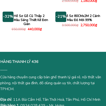
Giá
Giá
2,500,000
₫
1,180,000
₫
là:
tại
gốc
hiện
1,000,000₫.
là:
là:
tại
745,000₫.
2,500,000₫.
là:
1,180
Tủ Hồ Sơ Gỗ Cũ Thấp 2
Tủ Hồ Sơ 80CMx2M 2 Cánh
-32%
-21%
Cánh Màu Sáng Thiết Kế Đơn
Màu Đỏ Mới 99%
Giản
Giá
Giá
3,500,000
₫
2,750,000
₫
gốc
hiện
Giá
Giá
650,000
₫
440,000
₫
là:
tại
gốc
hiện
3,500,000₫.
là:
là:
tại
2,750
650,000₫.
là:
440,000₫.
HÀNG THANH LÝ 436
Cửa hàng chuyên cung cấp bàn ghế thanh lý giá rẻ, nội thất văn
phòng, nội thất gia đình, đồ dùng quán uy tín, chất lượng tại
TPHCM.
Địa chỉ
: 11A Bùi Cẩm Hổ, Tân Thới Hoà, Tân Phú, Hồ Chí Minh
Bán hàng 1
:
0934.028.439
- Mr. Hưng