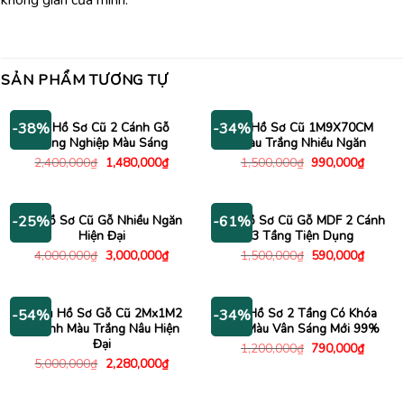
không gian của mình.
SẢN PHẨM TƯƠNG TỰ
Tủ Hồ Sơ Cũ 2 Cánh Gỗ
Tủ Hồ Sơ Cũ 1M9X70CM
-38%
-34%
Công Nghiệp Màu Sáng
Màu Trắng Nhiều Ngăn
Giá
Giá
Giá
Giá
2,400,000
₫
1,480,000
₫
1,500,000
₫
990,000
₫
gốc
hiện
gốc
hiện
là:
tại
là:
tại
2,400,000₫.
là:
1,500,000₫.
là:
1,480,000₫.
990,00
Tủ Hồ Sơ Cũ Gỗ Nhiều Ngăn
Tủ Hồ Sơ Cũ Gỗ MDF 2 Cánh
-25%
-61%
Hiện Đại
3 Tầng Tiện Dụng
Giá
Giá
Giá
Giá
4,000,000
₫
3,000,000
₫
1,500,000
₫
590,000
₫
gốc
hiện
gốc
hiện
là:
tại
là:
tại
4,000,000₫.
là:
1,500,000₫.
là:
3,000,000₫.
590,00
Kệ Tủ Hồ Sơ Gỗ Cũ 2Mx1M2
Tủ Hồ Sơ 2 Tầng Có Khóa
-54%
-34%
3 Cánh Màu Trắng Nâu Hiện
Gỗ Màu Vân Sáng Mới 99%
Đại
Giá
Giá
1,200,000
₫
790,000
₫
gốc
hiện
Giá
Giá
5,000,000
₫
2,280,000
₫
là:
tại
gốc
hiện
1,200,000₫.
là:
là:
tại
790,00
5,000,000₫.
là: