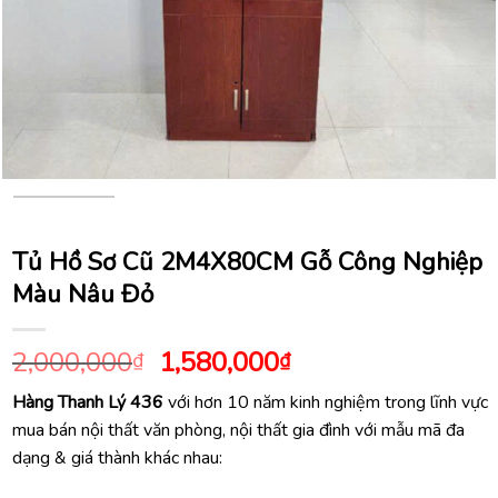
Tủ Hồ Sơ Cũ 2M4X80CM Gỗ Công Nghiệp
Màu Nâu Đỏ
Giá
Giá
2,000,000
1,580,000
₫
₫
gốc
hiện
Hàng Thanh Lý 436
với hơn 10 năm kinh nghiệm trong lĩnh vực
là:
tại
mua bán nội thất văn phòng, nội thất gia đình với mẫu mã đa
2,000,000₫.
là:
dạng & giá thành khác nhau:
1,580,000₫.