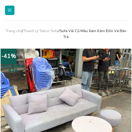
Skip
to
content
Trang chủ
/
Thanh Lý Salon Sofa
/Sofa Vải Cũ Màu Xám Kèm Đôn Và Bàn
Trà
-41%