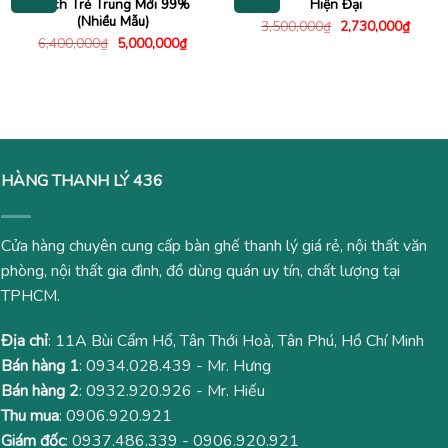
Cách Trẻ Trung Mới 99%
Hiện Đại
(Nhiều Mẫu)
Giá
Giá
3,500,000
₫
2,730,000
₫
gốc
hiện
Giá
Giá
6,400,000
₫
5,000,000
₫
là:
tại
gốc
hiện
3,500,000₫.
là:
là:
tại
2,730
6,400,000₫.
là:
5,000,000₫.
HÀNG THANH LÝ 436
Cửa hàng chuyên cung cấp bàn ghế thanh lý giá rẻ, nội thất văn
phòng, nội thất gia đình, đồ dùng quán uy tín, chất lượng tại
TPHCM.
Địa chỉ
: 11A Bùi Cẩm Hổ, Tân Thới Hoà, Tân Phú, Hồ Chí Minh
Bán hàng 1
:
0934.028.439
- Mr. Hưng
Bán hàng 2
:
0932.920.926
- Mr. Hiếu
Thu mua
:
0906.920.921
Giám đốc
:
0937.486.339
-
0906.920.921