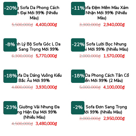
4,000
Băng Sofa Da Phong Cách
Bộ Sofa Đệm Mềm Màu Xám
-20%
-11%
Hiện Đại Mới 99% (Nhiều
Nhã Nhặn Mới 99% (Nhiều
Màu)
Màu)
Giá
Giá
Giá
Giá
5,500,000
₫
4,400,000
₫
3,300,000
₫
2,940,000
₫
gốc
hiện
gốc
hiện
là:
tại
là:
tại
5,500,000₫.
là:
3,300,000₫.
là:
4,400,000₫.
2,940
Thanh Lý Bộ Sofa Góc L Da
Ghế Sofa Lười Bọc Nhung
-8%
-22%
Nâu Sang Trọng Mới 99%
Êm Ái Mới 99% (Nhiều Màu)
Giá
Giá
Giá
Giá
6,300,000
₫
5,770,000
₫
2,000,000
₫
1,570,000
₫
gốc
hiện
gốc
hiện
là:
tại
là:
tại
6,300,000₫.
là:
2,000,000₫.
là:
5,770,000₫.
1,570
Bộ Sofa Da Dáng Vuông Kiểu
Sofa Da Phong Cách Tân Cổ
-18%
-18%
Bắc Âu Mới 99%
Điển Mới 99% (2 Màu)
Giá
Giá
Giá
Giá
4,800,000
₫
3,930,000
₫
5,000,000
₫
4,100,000
₫
gốc
hiện
gốc
hiện
là:
tại
là:
tại
4,800,000₫.
là:
5,000,000₫.
là:
3,930,000₫.
4,100
Sofa Giường Vải Nhung Đa
Ghế Sofa Đơn Sang Trọng
-23%
-2%
Năng Hiện Đại Mới 99%
Mới 99% (Nhiều Màu)
(Nhiều Màu)
Giá
Giá
3,000,000
₫
2,950,000
₫
gốc
hiện
Giá
Giá
4,500,000
₫
3,480,000
₫
là:
tại
gốc
hiện
3,000,000₫.
là:
là:
tại
2,950
4,500,000₫.
là: