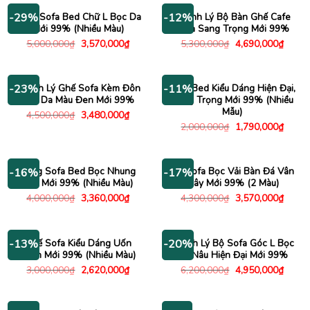
3,480,000₫.
Băng Sofa Bed Chữ L Bọc Da
Thanh Lý Bộ Bàn Ghế Cafe
-29%
-12%
Mới 99% (Nhiều Màu)
Sofa Sang Trọng Mới 99%
Giá
Giá
Giá
Giá
5,000,000
₫
3,570,000
₫
5,300,000
₫
4,690,000
₫
gốc
hiện
gốc
hiện
là:
tại
là:
tại
5,000,000₫.
là:
5,300,000₫.
là:
3,570,000₫.
4,690
Thanh Lý Ghế Sofa Kèm Đôn
Sofa Bed Kiểu Dáng Hiện Đại,
-23%
-11%
Bọc Da Màu Đen Mới 99%
Sang Trọng Mới 99% (Nhiều
Mẫu)
Giá
Giá
4,500,000
₫
3,480,000
₫
gốc
hiện
Giá
Giá
2,000,000
₫
1,790,000
₫
là:
tại
gốc
hiện
4,500,000₫.
là:
là:
tại
3,480,000₫.
2,000,000₫.
là:
1,790
Băng Sofa Bed Bọc Nhung
Bộ Sofa Bọc Vải Bàn Đá Vân
-16%
-17%
Mịn Mới 99% (Nhiều Màu)
Mây Mới 99% (2 Màu)
Giá
Giá
Giá
Giá
4,000,000
₫
3,360,000
₫
4,300,000
₫
3,570,000
₫
gốc
hiện
gốc
hiện
là:
tại
là:
tại
4,000,000₫.
là:
4,300,000₫.
là:
3,360,000₫.
3,570
Ghế Sofa Kiểu Dáng Uốn
Thanh Lý Bộ Sofa Góc L Bọc
-13%
-20%
Lượn Mới 99% (Nhiều Màu)
Da Nâu Hiện Đại Mới 99%
Giá
Giá
Giá
Giá
3,000,000
₫
2,620,000
₫
6,200,000
₫
4,950,000
₫
gốc
hiện
gốc
hiện
là:
tại
là:
tại
3,000,000₫.
là:
6,200,000₫.
là:
2,620,000₫.
4,950