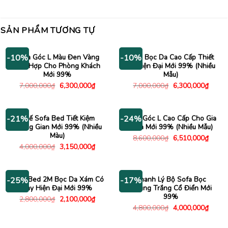
SẢN PHẨM TƯƠNG TỰ
Sofa Góc L Màu Đen Vàng
Sofa Bọc Da Cao Cấp Thiết
-10%
-10%
Phù Hợp Cho Phòng Khách
Kế Hiện Đại Mới 99% (Nhiều
Mới 99%
Mẫu)
Giá
Giá
Giá
Giá
7,000,000
₫
6,300,000
₫
7,000,000
₫
6,300,000
₫
gốc
hiện
gốc
hiện
là:
tại
là:
tại
7,000,000₫.
là:
7,000,000₫.
là:
6,300,000₫.
6,300
Ghế Sofa Bed Tiết Kiệm
Sofa Góc L Cao Cấp Cho Gia
-21%
-24%
Không Gian Mới 99% (Nhiều
Đình Mới 99% (Nhiều Mẫu)
Màu)
Giá
Giá
8,600,000
₫
6,510,000
₫
gốc
hiện
Giá
Giá
4,000,000
₫
3,150,000
₫
là:
tại
gốc
hiện
8,600,000₫.
là:
là:
tại
6,510
4,000,000₫.
là:
3,150,000₫.
Sofa Bed 2M Bọc Da Xám Có
Thanh Lý Bộ Sofa Bọc
-25%
-17%
Tay Hiện Đại Mới 99%
Nhung Trắng Cổ Điển Mới
99%
Giá
Giá
2,800,000
₫
2,100,000
₫
gốc
hiện
Giá
Giá
4,800,000
₫
4,000,000
₫
là:
tại
gốc
hiện
2,800,000₫.
là:
là:
tại
2,100,000₫.
4,800,000₫.
là: