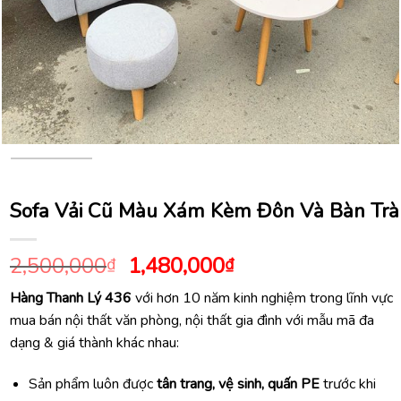
Sofa Vải Cũ Màu Xám Kèm Đôn Và Bàn Trà
Giá
Giá
2,500,000
1,480,000
₫
₫
gốc
hiện
Hàng Thanh Lý 436
với hơn 10 năm kinh nghiệm trong lĩnh vực
là:
tại
mua bán nội thất văn phòng, nội thất gia đình với mẫu mã đa
2,500,000₫.
là:
dạng & giá thành khác nhau:
1,480,000₫.
Sản phẩm luôn được
tân trang, vệ sinh, quấn PE
trước khi