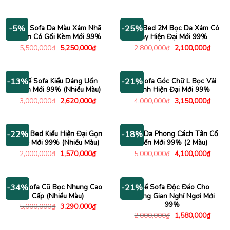
gốc
hiện
4,500,000₫.
là:
là:
tại
3,450,000₫.
4,000,000₫.
là:
3,150
Ghế Sofa Da Màu Xám Nhã
Sofa Bed 2M Bọc Da Xám Có
-5%
-25%
Nhặn Có Gối Kèm Mới 99%
Tay Hiện Đại Mới 99%
Giá
Giá
Giá
Giá
5,500,000
₫
5,250,000
₫
2,800,000
₫
2,100,000
₫
gốc
hiện
gốc
hiện
là:
tại
là:
tại
5,500,000₫.
là:
2,800,000₫.
là:
5,250,000₫.
2,100
Ghế Sofa Kiểu Dáng Uốn
Bộ Sofa Góc Chữ L Bọc Vải
-13%
-21%
Lượn Mới 99% (Nhiều Màu)
Xanh Hiện Đại Mới 99%
Giá
Giá
Giá
Giá
3,000,000
₫
2,620,000
₫
4,000,000
₫
3,150,000
₫
gốc
hiện
gốc
hiện
là:
tại
là:
tại
3,000,000₫.
là:
4,000,000₫.
là:
2,620,000₫.
3,150
Sofa Bed Kiểu Hiện Đại Gọn
Sofa Da Phong Cách Tân Cổ
-22%
-18%
Nhẹ Mới 99% (Nhiều Màu)
Điển Mới 99% (2 Màu)
Giá
Giá
Giá
Giá
2,000,000
₫
1,570,000
₫
5,000,000
₫
4,100,000
₫
gốc
hiện
gốc
hiện
là:
tại
là:
tại
2,000,000₫.
là:
5,000,000₫.
là:
1,570,000₫.
4,100
Bộ Sofa Cũ Bọc Nhung Cao
Ghế Sofa Độc Đáo Cho
-34%
-21%
Cấp (Nhiều Màu)
Không Gian Nghỉ Ngơi Mới
99%
Giá
Giá
5,000,000
₫
3,290,000
₫
gốc
hiện
Giá
Giá
2,000,000
₫
1,580,000
₫
là:
tại
gốc
hiện
5,000,000₫.
là:
là:
tại