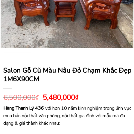
Salon Gỗ Cũ Màu Nâu Đỏ Chạm Khắc Đẹp
1M6X90CM
Giá
Giá
6,500,000
5,480,000
₫
₫
gốc
hiện
Hàng Thanh Lý 436
với hơn 10 năm kinh nghiệm trong lĩnh vực
là:
tại
mua bán nội thất văn phòng, nội thất gia đình với mẫu mã đa
6,500,000₫.
là:
dạng & giá thành khác nhau:
5,480,000₫.