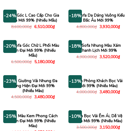
gốc
hiện
gốc
hiện
là:
tại
là:
tại
7,000,000₫.
là:
2,500,000₫.
là:
6,300,000₫.
1,980
Sofa Góc L Cao Cấp Cho Gia
Bộ Sofa Da Dáng Vuông Kiểu
-24%
-18%
Đình Mới 99% (Nhiều Mẫu)
Bắc Âu Mới 99%
Giá
Giá
Giá
Giá
8,600,000
₫
6,510,000
₫
4,800,000
₫
3,930,000
₫
gốc
hiện
gốc
hiện
là:
tại
là:
tại
8,600,000₫.
là:
4,800,000₫.
là:
6,510,000₫.
3,930
Bộ Sofa Góc Chữ L Phối Màu
Bộ Sofa Nhung Màu Xám
-20%
-18%
Hiện Đại Mới 99% (Nhiều
Thanh Lịch Mới 99%
Mẫu)
Giá
Giá
4,300,000
₫
3,520,000
₫
gốc
hiện
Giá
Giá
6,500,000
₫
5,180,000
₫
là:
tại
gốc
hiện
4,300,000₫.
là:
là:
tại
3,520
6,500,000₫.
là:
5,180,000₫.
Sofa Giường Vải Nhung Đa
Sofa Phòng Khách Bọc Vải
-23%
-13%
Năng Hiện Đại Mới 99%
Mới 99% (Nhiều Màu)
(Nhiều Màu)
Giá
Giá
4,000,000
₫
3,480,000
₫
gốc
hiện
Giá
Giá
4,500,000
₫
3,480,000
₫
là:
tại
gốc
hiện
4,000,000₫.
là:
là:
tại
3,480
4,500,000₫.
là:
3,480,000₫.
Sofa Màu Kem Phong Cách
Sofa Bọc Vải Êm Ái, Dễ Vệ
-25%
-10%
Hiện Đại Mới 99% (Nhiều
Sinh Mới 99% (Nhiều Màu)
Màu)
Giá
Giá
3,500,000
₫
3,150,000
₫
gốc
hiện