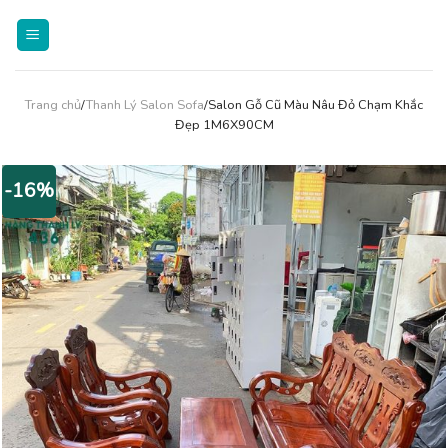
Skip
to
content
Trang chủ
/
Thanh Lý Salon Sofa
/Salon Gỗ Cũ Màu Nâu Đỏ Chạm Khắc
Đẹp 1M6X90CM
-16%