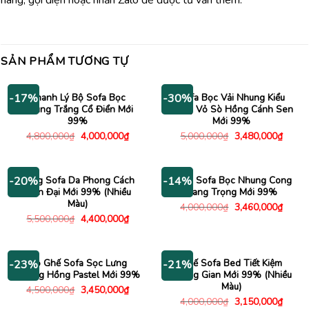
hàng, gọi điện hoặc nhắn Zalo để được tư vấn thêm.
SẢN PHẨM TƯƠNG TỰ
Thanh Lý Bộ Sofa Bọc
Sofa Bọc Vải Nhung Kiểu
-17%
-30%
Nhung Trắng Cổ Điển Mới
Dáng Vỏ Sò Hồng Cánh Sen
99%
Mới 99%
Giá
Giá
Giá
Giá
4,800,000
₫
4,000,000
₫
5,000,000
₫
3,480,000
₫
gốc
hiện
gốc
hiện
là:
tại
là:
tại
4,800,000₫.
là:
5,000,000₫.
là:
4,000,000₫.
3,480
Băng Sofa Da Phong Cách
Băng Sofa Bọc Nhung Cong
-20%
-14%
Hiện Đại Mới 99% (Nhiều
Sang Trọng Mới 99%
Màu)
Giá
Giá
4,000,000
₫
3,460,000
₫
gốc
hiện
Giá
Giá
5,500,000
₫
4,400,000
₫
là:
tại
gốc
hiện
4,000,000₫.
là:
là:
tại
3,460
5,500,000₫.
là:
4,400,000₫.
Bộ Ghế Sofa Sọc Lưng
Ghế Sofa Bed Tiết Kiệm
-23%
-21%
Nhung Hồng Pastel Mới 99%
Không Gian Mới 99% (Nhiều
Màu)
Giá
Giá
4,500,000
₫
3,450,000
₫
gốc
hiện
Giá
Giá
4,000,000
₫
3,150,000
₫
là:
tại