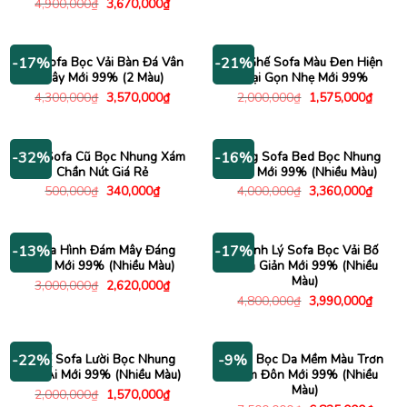
Giá
Giá
4,900,000
₫
3,670,000
₫
là:
tại
gốc
hiện
3,500,000₫.
là:
là:
tại
3,150
4,900,000₫.
là:
3,670,000₫.
Bộ Sofa Bọc Vải Bàn Đá Vân
Bộ Ghế Sofa Màu Đen Hiện
-17%
-21%
Mây Mới 99% (2 Màu)
Đại Gọn Nhẹ Mới 99%
Giá
Giá
Giá
Giá
4,300,000
₫
3,570,000
₫
2,000,000
₫
1,575,000
₫
gốc
hiện
gốc
hiện
là:
tại
là:
tại
4,300,000₫.
là:
2,000,000₫.
là:
3,570,000₫.
1,575
Ghế Sofa Cũ Bọc Nhung Xám
Băng Sofa Bed Bọc Nhung
-32%
-16%
Chần Nút Giá Rẻ
Mịn Mới 99% (Nhiều Màu)
Giá
Giá
Giá
Giá
500,000
₫
340,000
₫
4,000,000
₫
3,360,000
₫
gốc
hiện
gốc
hiện
là:
tại
là:
tại
500,000₫.
là:
4,000,000₫.
là:
340,000₫.
3,360
Sofa Hình Đám Mây Đáng
Thanh Lý Sofa Bọc Vải Bố
-13%
-17%
Yêu Mới 99% (Nhiều Màu)
Đơn Giản Mới 99% (Nhiều
Màu)
Giá
Giá
3,000,000
₫
2,620,000
₫
gốc
hiện
Giá
Giá
4,800,000
₫
3,990,000
₫
là:
tại
gốc
hiện
3,000,000₫.
là:
là:
tại
2,620,000₫.
4,800,000₫.
là:
3,990
Ghế Sofa Lười Bọc Nhung
Sofa Bọc Da Mềm Màu Trơn
-22%
-9%
Êm Ái Mới 99% (Nhiều Màu)
Kèm Đôn Mới 99% (Nhiều
Màu)
Giá
Giá
2,000,000
₫
1,570,000
₫
gốc
hiện