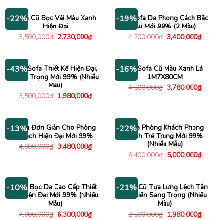
3,290,000₫.
2,000,000₫.
là:
1,580
Sofa Cũ Bọc Vải Màu Xanh
Bộ Sofa Da Phong Cách Bắc
-22%
-19%
Hiện Đại
Âu Mới 99% (2 Màu)
Giá
Giá
Giá
Giá
3,500,000
₫
2,730,000
₫
4,200,000
₫
3,400,000
₫
gốc
hiện
gốc
hiện
là:
tại
là:
tại
3,500,000₫.
là:
4,200,000₫.
là:
2,730,000₫.
3,400
Ghế Sofa Thiết Kế Hiện Đại,
Bộ Sofa Cũ Màu Xanh Lá
-43%
-16%
Sang Trọng Mới 99% (Nhiều
1M7X80CM
Màu)
Giá
Giá
4,500,000
₫
3,780,000
₫
gốc
hiện
Giá
Giá
3,500,000
₫
1,980,000
₫
là:
tại
gốc
hiện
4,500,000₫.
là:
là:
tại
3,780
3,500,000₫.
là:
1,980,000₫.
Sofa Đơn Giản Cho Phòng
Sofa Phòng Khách Phong
-13%
-22%
Khách Hiện Đại Mới 99%
Cách Trẻ Trung Mới 99%
(Nhiều Mẫu)
Giá
Giá
4,000,000
₫
3,480,000
₫
gốc
hiện
Giá
Giá
6,400,000
₫
5,000,000
₫
là:
tại
gốc
hiện
4,000,000₫.
là:
là:
tại
3,480,000₫.
6,400,000₫.
là:
5,000
Sofa Bọc Da Cao Cấp Thiết
Sofa Cũ Tựa Lưng Lệch Tân
-10%
-21%
Kế Hiện Đại Mới 99% (Nhiều
Cổ Điển Sang Trọng (Nhiều
Mẫu)
Màu)
Giá
Giá
Giá
Giá
7,000,000
₫
6,300,000
₫
2,500,000
₫
1,980,000
₫