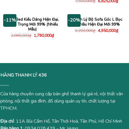
Giá
Giá
7,500,000
₫
6,825,000
₫
là:
tại
gốc
hiện
2,000,000₫.
là:
là:
tại
1,570,000₫.
7,500,000₫.
là:
6,825
Sofa Bed Kiểu Dáng Hiện Đại,
Thanh Lý Bộ Sofa Góc L Bọc
-11%
-20%
Sang Trọng Mới 99% (Nhiều
Da Nâu Hiện Đại Mới 99%
Mẫu)
Giá
Giá
6,200,000
₫
4,950,000
₫
gốc
hiện
Giá
Giá
2,000,000
₫
1,790,000
₫
là:
tại
gốc
hiện
6,200,000₫.
là:
là:
tại
4,950
2,000,000₫.
là:
1,790,000₫.
HÀNG THANH LÝ 436
Cửa hàng chuyên cung cấp bàn ghế thanh lý giá rẻ, nội thất văn
phòng, nội thất gia đình, đồ dùng quán uy tín, chất lượng tại
TPHCM.
Địa chỉ
: 11A Bùi Cẩm Hổ, Tân Thới Hoà, Tân Phú, Hồ Chí Minh
Bán hàng 1
:
0934.028.439
- Mr. Hưng