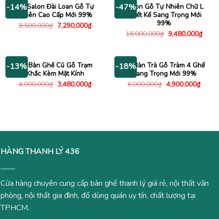
11,300,000₫.
2,480
Bộ Salon Đài Loan Gỗ Tự
Salon Gỗ Tự Nhiên Chữ L
-14%
-47%
Nhiên Cao Cấp Mới 99%
Thiết Kế Sang Trọng Mới
99%
Giá
Giá
8,500,000
₫
7,290,000
₫
gốc
hiện
Giá
Giá
18,000,000
₫
9,480,000
₫
là:
tại
gốc
hiện
8,500,000₫.
là:
là:
tại
7,290,000₫.
18,000,000₫.
là:
9,480
Bộ Bàn Ghế Cũ Gỗ Trạm
Bộ Bàn Trà Gỗ Tràm 4 Ghế
-13%
-18%
Khắc Kèm Mặt Kính
Sang Trọng Mới 99%
Giá
Giá
Giá
Giá
4,000,000
₫
3,480,000
₫
6,000,000
₫
4,900,000
₫
gốc
hiện
gốc
hiện
là:
tại
là:
tại
4,000,000₫.
là:
6,000,000₫.
là:
3,480,000₫.
4,900
HÀNG THANH LÝ 436
Cửa hàng chuyên cung cấp bàn ghế thanh lý giá rẻ, nội thất văn
phòng, nội thất gia đình, đồ dùng quán uy tín, chất lượng tại
TPHCM.