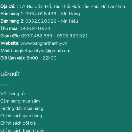
Địa chỉ
: 11A Bùi Cẩm Hổ, Tân Thới Hoà, Tân Phú, Hồ Chí Minh
Bán hàng 1
:
0934.028.439
- Mr. Hưng
Bán hàng 2
:
0932.920.926
- Mr. Hiếu
Thu mua
:
0906.920.921
Giám đốc
:
0937.486.339
-
0906.920.921
Website:
www.banghethanhly.vn
Mail:
banghethanhly.vn@gmail.com
Giờ làm việc
: 8h00 - 22h00
LIÊN KẾT
Về chúng tôi
Cẩm nang mua sắm
Hướng dẫn mua hàng
Chính sách giao hàng
Chính sách đổi trả
Chính sách thanh toán