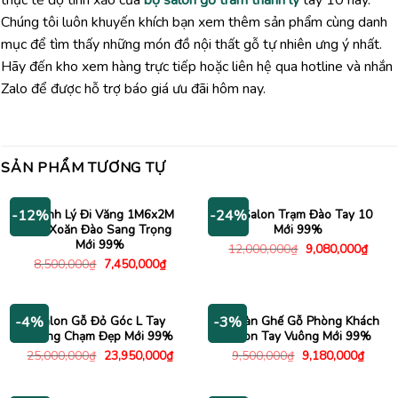
thực tế độ tinh xảo của
bộ salon gỗ tràm thanh lý
tay 10 này.
Chúng tôi luôn khuyến khích bạn xem thêm sản phẩm cùng danh
mục để tìm thấy những món đồ nội thất gỗ tự nhiên ưng ý nhất.
Hãy đến kho xem hàng trực tiếp hoặc liên hệ qua hotline và nhắn
Zalo để được hỗ trợ báo giá ưu đãi hôm nay.
SẢN PHẨM TƯƠNG TỰ
Thanh Lý Đi Văng 1M6x2M
Bộ Salon Trạm Đào Tay 10
-12%
-24%
Gỗ Xoăn Đào Sang Trọng
Mới 99%
Mới 99%
Giá
Giá
12,000,000
₫
9,080,000
₫
gốc
hiện
Giá
Giá
8,500,000
₫
7,450,000
₫
là:
tại
gốc
hiện
12,000,000₫.
là:
là:
tại
9,080
8,500,000₫.
là:
7,450,000₫.
Salon Gỗ Đỏ Góc L Tay
Bộ Bàn Ghế Gỗ Phòng Khách
-4%
-3%
Trứng Chạm Đẹp Mới 99%
Salon Tay Vuông Mới 99%
Giá
Giá
Giá
Giá
25,000,000
₫
23,950,000
₫
9,500,000
₫
9,180,000
₫
gốc
hiện
gốc
hiện
là:
tại
là:
tại
25,000,000₫.
là:
9,500,000₫.
là: