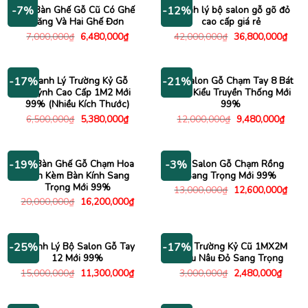
13,600,000₫.
26,7
Bộ Bàn Ghế Gỗ Cũ Có Ghế
Thanh lý bộ salon gỗ gõ đỏ
-7%
-12%
Băng Và Hai Ghế Đơn
cao cấp giá rẻ
Giá
Giá
Giá
Giá
7,000,000
₫
6,480,000
₫
42,000,000
₫
36,800,000
₫
gốc
hiện
gốc
hiện
là:
tại
là:
tại
7,000,000₫.
là:
42,000,000₫.
là:
6,480,000₫.
36,8
Thanh Lý Trường Kỷ Gỗ
Bộ Salon Gỗ Chạm Tay 8 Bát
-17%
-21%
Quỷnh Cao Cấp 1M2 Mới
Tiên Kiểu Truyền Thống Mới
99% (Nhiều Kích Thước)
99%
Giá
Giá
Giá
Giá
6,500,000
₫
5,380,000
₫
12,000,000
₫
9,480,000
₫
gốc
hiện
gốc
hiện
là:
tại
là:
tại
6,500,000₫.
là:
12,000,000₫.
là:
5,380,000₫.
9,480
Bộ Bàn Ghế Gỗ Chạm Hoa
Bộ Salon Gỗ Chạm Rồng
-19%
-3%
Văn Kèm Bàn Kính Sang
Sang Trọng Mới 99%
Trọng Mới 99%
Giá
Giá
13,000,000
₫
12,600,000
₫
gốc
hiện
Giá
Giá
20,000,000
₫
16,200,000
₫
là:
tại
gốc
hiện
13,000,000₫.
là:
là:
tại
12,6
20,000,000₫.
là:
16,200,000₫.
Thanh Lý Bộ Salon Gỗ Tay
Ghế Trường Kỷ Cũ 1MX2M
-25%
-17%
12 Mới 99%
Màu Nâu Đỏ Sang Trọng
Giá
Giá
Giá
Giá
15,000,000
₫
11,300,000
₫
3,000,000
₫
2,480,000
₫
gốc
hiện
gốc
hiện
là:
tại
là:
tại
15,000,000₫.
là:
3,000,000₫.
là: