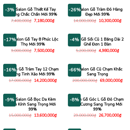
10,000,000₫.
là:
6,000,000₫.
là:
7,450,000₫.
4,900
Bộ Salon Gỗ Thiết Kế Tay
Bộ Salon Gỗ Tràm Đỏ Hàng
-3%
-26%
Vuông Chắc Chắn Mới 99%
Đẹp Mới 99%
Giá
Giá
Giá
Giá
7,400,000
₫
7,180,000
₫
14,000,000
₫
10,300,000
₫
gốc
hiện
gốc
hiện
là:
tại
là:
tại
7,400,000₫.
là:
14,000,000₫.
là:
7,180,000₫.
10,3
Bộ Salon Gỗ Tay 8 Phúc Lộc
Sofa Gỗ Sồi Cũ 1 Băng Dài 2
-17%
-4%
Thọ Mới 99%
Ghế Đơn 1 Bàn
Giá
Giá
Giá
Giá
9,000,000
₫
7,500,000
₫
5,200,000
₫
4,980,000
₫
gốc
hiện
gốc
hiện
là:
tại
là:
tại
9,000,000₫.
là:
5,200,000₫.
là:
7,500,000₫.
4,980
Salon Gỗ Tràm Tay 12 Chạm
Bộ Salon Gỗ Cũ Chạm Khắc
-16%
-66%
Rồng Tinh Xảo Mới 99%
Sang Trọng
Giá
Giá
Giá
Giá
17,000,000
₫
14,200,000
₫
200,000,000
₫
69,000,000
₫
gốc
hiện
gốc
hiện
là:
tại
là:
tại
17,000,000₫.
là:
200,000,000₫.
là:
14,200,000₫.
69,0
Bộ Salon Gỗ Bọc Da Kèm
Salon Gỗ Góc L Gỗ Đỏ Chạm
-9%
-8%
Bàn Kính Sang Trọng Mới
Kim Cương Sang Trọng Mới
99%
99%
Giá
Giá
Giá
Giá
15,000,000
₫
13,600,000
₫
29,000,000
₫
26,700,000
₫
gốc
hiện
gốc
hiện
là:
tại
là:
tại
15,000,000₫.
là:
29,000,000₫.
là: