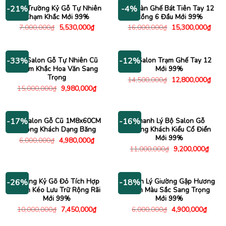
19,300,000₫.
4,980
Ghế Trường Kỷ Gỗ Tự Nhiên
Bộ Bàn Ghế Bát Tiên Tay 12
-21%
-4%
Chạm Khắc Mới 99%
Rồng 6 Đầu Mới 99%
Giá
Giá
Giá
Giá
7,000,000
₫
5,530,000
₫
16,000,000
₫
15,300,000
₫
gốc
hiện
gốc
hiện
là:
tại
là:
tại
7,000,000₫.
là:
16,000,000₫.
là:
5,530,000₫.
15,3
Bộ Salon Gỗ Tự Nhiên Cũ
Bộ Salon Trạm Ghế Tay 12
-33%
-12%
Chạm Khắc Hoa Văn Sang
Mới 99%
Trọng
Giá
Giá
14,500,000
₫
12,800,000
₫
gốc
hiện
Giá
Giá
15,000,000
₫
9,980,000
₫
là:
tại
gốc
hiện
14,500,000₫.
là:
là:
tại
12,8
15,000,000₫.
là:
9,980,000₫.
Bộ Salon Gỗ Cũ 1M8x60CM
Thanh Lý Bộ Salon Gỗ
-17%
-16%
Phòng Khách Dạng Băng
Phòng Khách Kiểu Cổ Điển
Mới 99%
Giá
Giá
6,000,000
₫
4,980,000
₫
gốc
hiện
Giá
Giá
11,000,000
₫
9,200,000
₫
là:
tại
gốc
hiện
6,000,000₫.
là:
là:
tại
4,980,000₫.
11,000,000₫.
là:
9,200
Trường Kỷ Gõ Đỏ Tích Hợp
Thanh Lý Giường Gập Hương
-26%
-18%
Ngăn Kéo Lưu Trữ Rộng Rãi
Xám Màu Sắc Sang Trọng
Mới 99%
Mới 99%
Giá
Giá
Giá
Giá
10,000,000
₫
7,450,000
₫
6,000,000
₫
4,900,000
₫
gốc
hiện
gốc
hiện
là:
tại
là:
tại