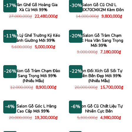
23,950,000₫.
9,180
Bộ Bàn Ghế Gỗ Hoàng Gia
Salon Gỗ Cũ Chữ L
-17%
-30%
Xà Cừ Mới 99%
2M76X70CMX2M Kèm Đôn
Giá
Giá
Giá
Giá
27,000,000
₫
22,480,000
₫
14,000,000
₫
9,800,000
₫
gốc
hiện
gốc
hiện
là:
tại
là:
tại
27,000,000₫.
là:
14,000,000₫.
là:
22,480,000₫.
9,800
Thanh Lý Ghế Trường Kỷ Kéo
Bộ Salon Gỗ Tràm Chạm
-11%
-20%
Thành Giường Mới 99%
Khắc Hoa Văn Sang Trọng
Mới 99%
Giá
Giá
5,600,000
₫
5,000,000
₫
gốc
hiện
Giá
Giá
9,000,000
₫
7,180,000
₫
là:
tại
gốc
hiện
5,600,000₫.
là:
là:
tại
5,000,000₫.
9,000,000₫.
là:
7,180
Bộ Salon Gỗ Tràm Chạm Đào
Salon Đối Xích Gỗ Sồi Tự
-26%
-22%
Tay Sang Trọng Mới 99%
Nhiên Bền Đẹp Mới 99%
(Nhiều Mẫu)
(Nhiều Mẫu)
Giá
Giá
Giá
Giá
12,000,000
₫
8,900,000
₫
20,000,000
₫
15,700,000
₫
gốc
hiện
gốc
hiện
là:
tại
là:
tại
12,000,000₫.
là:
20,000,000₫.
là:
8,900,000₫.
15,7
Bộ Salon Gỗ Góc L Hàng
Salon Gỗ Cũ Chất Liệu Tự
-4%
-6%
Cao Cấp Mới 99%
Nhiên Cực Bền
Giá
Giá
Giá
Giá
20,000,000
₫
19,300,000
₫
5,300,000
₫
4,980,000
₫
gốc
hiện
gốc
hiện
là:
tại
là:
tại
20,000,000₫.
là:
5,300,000₫.
là: