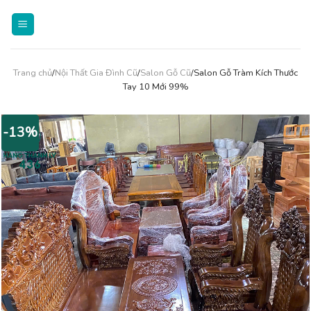
Skip
to
content
Trang chủ
/
Nội Thất Gia Đình Cũ
/
Salon Gỗ Cũ
/Salon Gỗ Tràm Kích Thước
Tay 10 Mới 99%
-13%