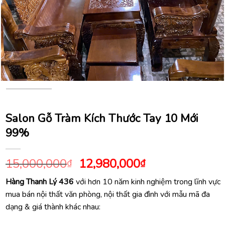
Salon Gỗ Tràm Kích Thước Tay 10 Mới
99%
Giá
Giá
15,000,000
12,980,000
₫
₫
gốc
hiện
Hàng Thanh Lý 436
với hơn 10 năm kinh nghiệm trong lĩnh vực
là:
tại
mua bán nội thất văn phòng, nội thất gia đình với mẫu mã đa
15,000,000₫.
là:
dạng & giá thành khác nhau:
12,980,000₫.