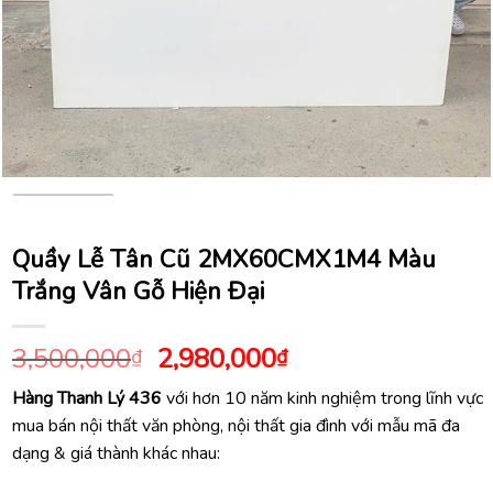
Quầy Lễ Tân Cũ 2MX60CMX1M4 Màu
Trắng Vân Gỗ Hiện Đại
Giá
Giá
3,500,000
2,980,000
₫
₫
gốc
hiện
Hàng Thanh Lý 436
với hơn 10 năm kinh nghiệm trong lĩnh vực
là:
tại
mua bán nội thất văn phòng, nội thất gia đình với mẫu mã đa
3,500,000₫.
là:
dạng & giá thành khác nhau:
2,980,000₫.