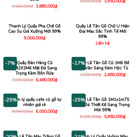
Giá
Giá
5,000,000
₫
3,950,000
₫
gốc
hiện
Giá
Giá
4,500,000
₫
3,880,000
₫
là:
tại
gốc
hiện
5,000,000₫.
là:
là:
tại
3,950
4,500,000₫.
là:
3,880,000₫.
Thanh Lý Quầy Pha Chế Gỗ
Quầy Lễ Tân Gỗ Chữ U Hiện
Cao Su Giá Xưởng Mới 99%
Đại Màu Sắc Tinh Tế Mới
99%
9,000,000
₫
Liên hệ
Quầy Bán Hàng Cũ
Quầy Lễ Tân Gỗ Cũ 1M6 Bề
-7%
-17%
3M2X2M6 Mặt Đá Sang
Mặt Vân Sáng Kèm Hộc Tủ
Trọng Kèm Bồn Rửa
Giá
Giá
3,000,000
₫
2,480,000
₫
gốc
hiện
Giá
Giá
7,000,000
₫
6,480,000
₫
là:
tại
gốc
hiện
3,000,000₫.
là:
là:
tại
2,480
7,000,000₫.
là:
6,480,000₫.
Thanh lý quầy cafe cũ gỗ tự
Quầy Lễ Tân Gỗ 1M1x1m75
-25%
-25%
nhiên giá rẻ
Vân Đá Thiết Kế Sang Trọng
Mới 99%
Giá
Giá
8,000,000
₫
6,000,000
₫
gốc
hiện
Giá
Giá
8,000,000
₫
5,980,000
₫
là:
tại
gốc
hiện
8,000,000₫.
là:
là:
tại
6,000,000₫.
8,000,000₫.
là:
5,980
Quầy Lễ Tân Màu Trắng Gỗ
Thanh Lý Quầy Vuông Màu
-20%
-21%