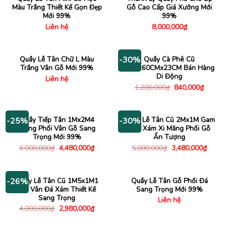
Màu Trắng Thiết Kế Gọn Đẹp
Gỗ Cao Cấp Giá Xưởng Mới
Mới 99%
99%
Liên hệ
8,000,000
₫
Quầy Lễ Tân Chữ L Màu
Quầy Cà Phê Cũ
-30%
Trắng Vân Gỗ Mới 99%
1M8x60CMx23CM Bán Hàng
Di Động
Liên hệ
Giá
Giá
1,200,000
₫
840,000
₫
gốc
hiện
là:
tại
1,200,000₫.
là:
840,00
Quầy Tiếp Tân 1Mx2M4
Quầy Lễ Tân Cũ 2Mx1M Gam
-25%
-30%
Trắng Phối Vân Gỗ Sang
Màu Xám Xi Măng Phối Gỗ
Trọng Mới 99%
Ấn Tượng
Giá
Giá
Giá
Giá
6,000,000
₫
4,480,000
₫
5,000,000
₫
3,480,000
₫
gốc
hiện
gốc
hiện
là:
tại
là:
tại
6,000,000₫.
là:
5,000,000₫.
là:
4,480,000₫.
3,480
Quầy Lễ Tân Cũ 1M5x1M1
Quầy Lễ Tân Gỗ Phối Đá
-26%
Giả Vân Đá Xám Thiết Kế
Sang Trọng Mới 99%
Sang Trọng
Liên hệ
Giá
Giá
4,000,000
₫
2,980,000
₫
gốc
hiện
là:
tại