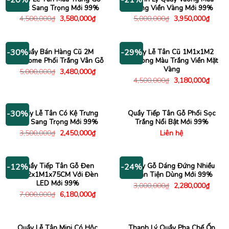
Mộc Sang Trọng Mới 99%
Trắng Viền Vàng Mới 99%
Giá
Giá
Giá
Giá
4,500,000
₫
3,580,000
₫
5,000,000
₫
3,950,000
₫
gốc
hiện
gốc
hiện
là:
tại
là:
tại
4,500,000₫.
là:
5,000,000₫.
là:
3,580,000₫.
3,950
Quầy Bán Hàng Cũ 2M
Quầy Lễ Tân Cũ 1M1x1M2
-30%
-29%
Welcome Phối Trắng Vân Gỗ
Bo Cong Màu Trắng Viền Mặt
Vàng
Giá
Giá
5,000,000
₫
3,480,000
₫
gốc
hiện
Giá
Giá
4,500,000
₫
3,180,000
₫
là:
tại
gốc
hiện
5,000,000₫.
là:
là:
tại
3,480,000₫.
4,500,000₫.
là:
3,180
Quầy Lễ Tân Có Kệ Trưng
Quầy Tiếp Tân Gỗ Phối Sọc
-30%
Bày Sang Trọng Mới 99%
Trắng Nổi Bật Mới 99%
Giá
Giá
3,500,000
₫
2,450,000
₫
Liên hệ
gốc
hiện
là:
tại
3,500,000₫.
là:
2,450,000₫.
Quầy Tiếp Tân Gỗ Đen
Quầy Gỗ Dáng Đứng Nhiều
-12%
-24%
2M2x1M1x75CM Với Đèn
Ngăn Tiện Dùng Mới 99%
LED Mới 99%
Giá
Giá
3,000,000
₫
2,280,000
₫
gốc
hiện
Giá
Giá
7,000,000
₫
6,180,000
₫
là:
tại
gốc
hiện
3,000,000₫.
là:
là:
tại
2,280
7,000,000₫.
là:
6,180,000₫.
Quầy Lễ Tân Mini Có Hộc
Thanh Lý Quầy Pha Chế Ốp