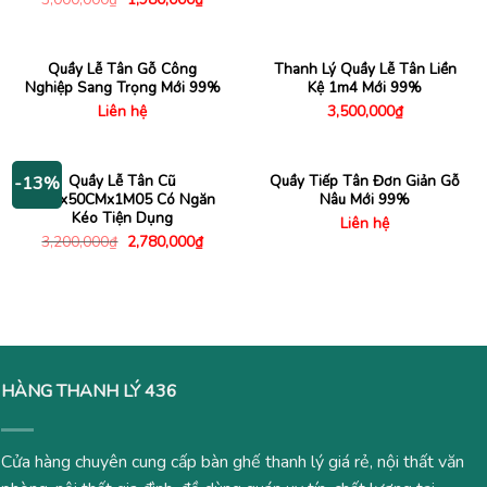
là:
tại
gốc
hiện
2,500,000₫.
là:
là:
tại
1,480
3,000,000₫.
là:
1,980,000₫.
Quầy Lễ Tân Gỗ Công
Thanh Lý Quầy Lễ Tân Liền
Nghiệp Sang Trọng Mới 99%
Kệ 1m4 Mới 99%
Liên hệ
3,500,000
₫
Quầy Lễ Tân Cũ
Quầy Tiếp Tân Đơn Giản Gỗ
-13%
1M5x50CMx1M05 Có Ngăn
Nâu Mới 99%
Kéo Tiện Dụng
Liên hệ
Giá
Giá
3,200,000
₫
2,780,000
₫
gốc
hiện
là:
tại
3,200,000₫.
là:
2,780,000₫.
HÀNG THANH LÝ 436
Cửa hàng chuyên cung cấp bàn ghế thanh lý giá rẻ, nội thất văn