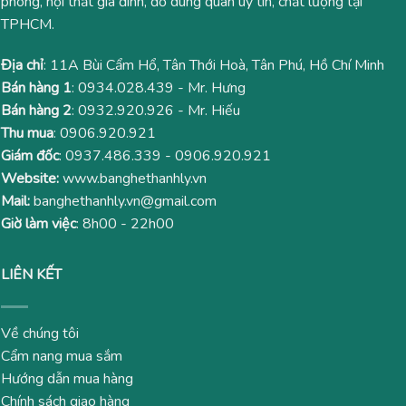
phòng, nội thất gia đình, đồ dùng quán uy tín, chất lượng tại
TPHCM.
Địa chỉ
: 11A Bùi Cẩm Hổ, Tân Thới Hoà, Tân Phú, Hồ Chí Minh
Bán hàng 1
:
0934.028.439
- Mr. Hưng
Bán hàng 2
:
0932.920.926
- Mr. Hiếu
Thu mua
:
0906.920.921
Giám đốc
:
0937.486.339
-
0906.920.921
Website:
www.banghethanhly.vn
Mail:
banghethanhly.vn@gmail.com
Giờ làm việc
: 8h00 - 22h00
LIÊN KẾT
Về chúng tôi
Cẩm nang mua sắm
Hướng dẫn mua hàng
Chính sách giao hàng