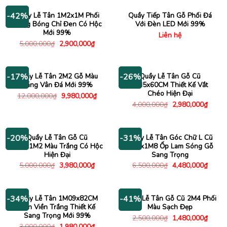
4,000,000₫.
là:
2,980,000₫.
Quầy Lễ Tân 1M2x1M Phối
Quầy Tiếp Tân Gỗ Phối Đá
-42%
Trắng Bóng Chỉ Đen Có Hộc
Với Đèn LED Mới 99%
Mới 99%
Liên hệ
Giá
Giá
5,000,000
₫
2,900,000
₫
gốc
hiện
là:
tại
5,000,000₫.
là:
2,900,000₫.
Quầy Lễ Tân 2M2 Gỗ Màu
Quầy Lễ Tân Gỗ Cũ
-17%
-26%
Sáng Vân Đá Mới 99%
1M5x60CM Thiết Kế Vắt
Chéo Hiện Đại
Giá
Giá
12,000,000
₫
9,980,000
₫
gốc
hiện
Giá
Giá
4,000,000
₫
2,980,000
₫
là:
tại
gốc
hiện
12,000,000₫.
là:
là:
tại
9,980,000₫.
4,000,000₫.
là:
2,980
Quầy Lễ Tân Gỗ Cũ
Quầy Lễ Tân Góc Chữ L Cũ
-20%
-31%
2M2x1M2 Màu Trắng Có Hộc
2M4x1M8 Ốp Lam Sóng Gỗ
Hiện Đại
Sang Trọng
Giá
Giá
Giá
Giá
5,000,000
₫
3,980,000
₫
6,500,000
₫
4,480,000
₫
gốc
hiện
gốc
hiện
là:
tại
là:
tại
5,000,000₫.
là:
6,500,000₫.
là:
3,980,000₫.
4,480
Quầy Lễ Tân 1M09x82CM
Quầy Lễ Tân Gỗ Cũ 2M4 Phối
-34%
-41%
Đen Viền Trắng Thiết Kế
Màu Sạch Đẹp
Sang Trọng Mới 99%
Giá
Giá
2,500,000
₫
1,480,000
₫
gốc
hiện
Giá
Giá
3,000,000
₫
1,980,000
₫