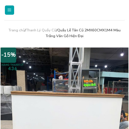
Skip
to
content
Trang chủ
/
Thanh Lý Quầy Cũ
/Quầy Lễ Tân Cũ 2MX60CMX1M4 Màu
Trắng Vân Gỗ Hiện Đại
-15%