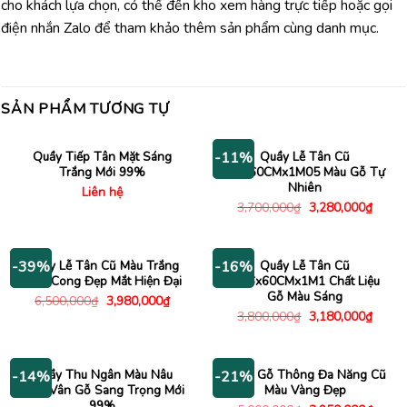
cho khách lựa chọn, có thể đến kho xem hàng trực tiếp hoặc gọi
điện nhắn Zalo để tham khảo thêm sản phẩm cùng danh mục.
SẢN PHẨM TƯƠNG TỰ
Quầy Tiếp Tân Mặt Sáng
Quầy Lễ Tân Cũ
-11%
Trắng Mới 99%
2Mx60CMx1M05 Màu Gỗ Tự
Nhiên
Liên hệ
Giá
Giá
3,700,000
₫
3,280,000
₫
gốc
hiện
là:
tại
3,700,000₫.
là:
3,280
Quầy Lễ Tân Cũ Màu Trắng
Quầy Lễ Tân Cũ
-39%
-16%
Uốn Cong Đẹp Mắt Hiện Đại
1M6x60CMx1M1 Chất Liệu
Gỗ Màu Sáng
Giá
Giá
6,500,000
₫
3,980,000
₫
gốc
hiện
Giá
Giá
3,800,000
₫
3,180,000
₫
là:
tại
gốc
hiện
6,500,000₫.
là:
là:
tại
3,980,000₫.
3,800,000₫.
là:
3,180
Quầy Thu Ngân Màu Nâu
Quầy Gỗ Thông Đa Năng Cũ
-14%
-21%
1M6 Vân Gỗ Sang Trọng Mới
Màu Vàng Đẹp
99%