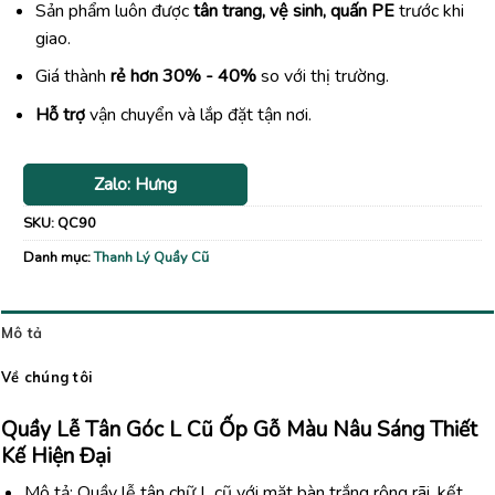
Sản phẩm luôn được
tân trang, vệ sinh, quấn PE
trước khi
giao.
Giá thành
rẻ hơn 30% - 40%
so với thị trường.
Hỗ trợ
vận chuyển và lắp đặt tận nơi.
Zalo: Hưng
SKU:
QC90
Danh mục:
Thanh Lý Quầy Cũ
Mô tả
Về chúng tôi
Quầy Lễ Tân Góc L Cũ Ốp Gỗ Màu Nâu Sáng Thiết
Kế Hiện Đại
Mô tả: Quầy lễ tân chữ L cũ với mặt bàn trắng rộng rãi, kết