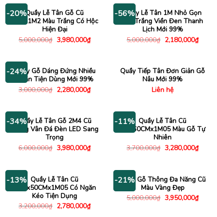
840,000₫.
Quầy Lễ Tân Gỗ Cũ
Quầy Lễ Tân 1M Nhỏ Gọn
-20%
-56%
2M2x1M2 Màu Trắng Có Hộc
Mặt Trắng Viền Đen Thanh
Hiện Đại
Lịch Mới 99%
Giá
Giá
Giá
Giá
5,000,000
₫
3,980,000
₫
5,000,000
₫
2,180,000
₫
gốc
hiện
gốc
hiện
là:
tại
là:
tại
5,000,000₫.
là:
5,000,000₫.
là:
3,980,000₫.
2,180
Quầy Gỗ Dáng Đứng Nhiều
Quầy Tiếp Tân Đơn Giản Gỗ
-24%
Ngăn Tiện Dùng Mới 99%
Nâu Mới 99%
Giá
Giá
3,000,000
₫
2,280,000
₫
Liên hệ
gốc
hiện
là:
tại
3,000,000₫.
là:
2,280,000₫.
Quầy Lễ Tân Gỗ 2M4 Cũ
Quầy Lễ Tân Cũ
-34%
-11%
Trắng Vân Đá Đèn LED Sang
2Mx60CMx1M05 Màu Gỗ Tự
Trọng
Nhiên
Giá
Giá
Giá
Giá
6,000,000
₫
3,980,000
₫
3,700,000
₫
3,280,000
₫
gốc
hiện
gốc
hiện
là:
tại
là:
tại
6,000,000₫.
là:
3,700,000₫.
là:
3,980,000₫.
3,280
Quầy Lễ Tân Cũ
Quầy Gỗ Thông Đa Năng Cũ
-13%
-21%
1M5x50CMx1M05 Có Ngăn
Màu Vàng Đẹp
Kéo Tiện Dụng
Giá
Giá
5,000,000
₫
3,950,000
₫
gốc
hiện
Giá
Giá
3,200,000
₫
2,780,000
₫
là:
tại
gốc
hiện
5,000,000₫.
là: