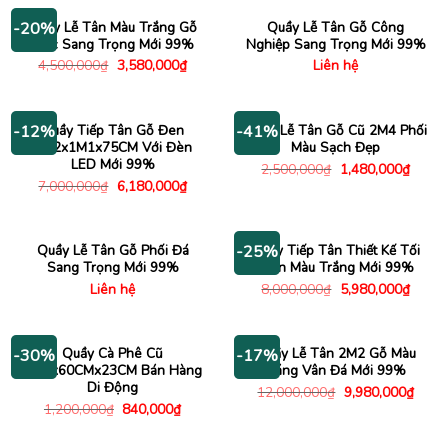
5,000,000₫.
là:
2,900
Quầy Lễ Tân Màu Trắng Gỗ
Quầy Lễ Tân Gỗ Công
-20%
Mộc Sang Trọng Mới 99%
Nghiệp Sang Trọng Mới 99%
Giá
Giá
4,500,000
₫
3,580,000
₫
Liên hệ
gốc
hiện
là:
tại
4,500,000₫.
là:
3,580,000₫.
Quầy Tiếp Tân Gỗ Đen
Quầy Lễ Tân Gỗ Cũ 2M4 Phối
-12%
-41%
2M2x1M1x75CM Với Đèn
Màu Sạch Đẹp
LED Mới 99%
Giá
Giá
2,500,000
₫
1,480,000
₫
gốc
hiện
Giá
Giá
7,000,000
₫
6,180,000
₫
là:
tại
gốc
hiện
2,500,000₫.
là:
là:
tại
1,480
7,000,000₫.
là:
6,180,000₫.
Quầy Lễ Tân Gỗ Phối Đá
Quầy Tiếp Tân Thiết Kế Tối
-25%
Sang Trọng Mới 99%
Giản Màu Trắng Mới 99%
Giá
Giá
Liên hệ
8,000,000
₫
5,980,000
₫
gốc
hiện
là:
tại
8,000,000₫.
là:
5,980
Quầy Cà Phê Cũ
Quầy Lễ Tân 2M2 Gỗ Màu
-30%
-17%
1M8x60CMx23CM Bán Hàng
Sáng Vân Đá Mới 99%
Di Động
Giá
Giá
12,000,000
₫
9,980,000
₫
gốc
hiện
Giá
Giá
1,200,000
₫
840,000
₫
là:
tại
gốc
hiện
12,000,000₫.
là:
là:
tại
9,980
1,200,000₫.
là: