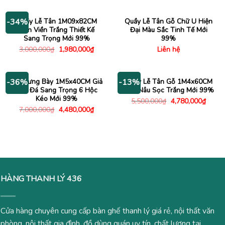
là:
tại
3,950
3,200,000₫.
là:
2,780,000₫.
Quầy Lễ Tân 1M09x82CM
Quầy Lễ Tân Gỗ Chữ U Hiện
-34%
Đen Viền Trắng Thiết Kế
Đại Màu Sắc Tinh Tế Mới
Sang Trọng Mới 99%
99%
Giá
Giá
3,000,000
₫
1,980,000
₫
Liên hệ
gốc
hiện
là:
tại
3,000,000₫.
là:
1,980,000₫.
Tủ Trưng Bày 1M5x40CM Giả
Quầy Lễ Tân Gỗ 1M4x60CM
-36%
-13%
Vân Đá Sang Trọng 6 Hộc
Màu Nâu Sọc Trắng Mới 99%
Kéo Mới 99%
Giá
Giá
5,500,000
₫
4,780,000
₫
gốc
hiện
Giá
Giá
7,000,000
₫
4,480,000
₫
là:
tại
gốc
hiện
5,500,000₫.
là:
là:
tại
4,780
7,000,000₫.
là:
4,480,000₫.
HÀNG THANH LÝ 436
Cửa hàng chuyên cung cấp bàn ghế thanh lý giá rẻ, nội thất văn
phòng, nội thất gia đình, đồ dùng quán uy tín, chất lượng tại