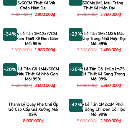
1M5x60CM Thiết Kế Vắt
1Mx50CMx1M1 Màu Trắng
Chéo Hiện Đại
Thiết Kế Hiện Đại
Giá
Giá
Giá
Giá
4,000,000
₫
2,980,000
₫
3,500,000
₫
2,780,000
₫
gốc
hiện
gốc
hiện
là:
tại
là:
tại
4,000,000₫.
là:
3,500,000₫.
là:
2,980,000₫.
2,780
Quầy Lễ Tân 1M12x77CM
Quầy Lễ Tân 1Mx1M35 Màu
-34%
-29%
Mặt Xám Thiết Kế Đơn Giản
Xám Nhẹ Trang Nhã Hiện Đại
Mới 99%
Mới 99%
Giá
Giá
Giá
Giá
3,000,000
₫
1,980,000
₫
3,500,000
₫
2,480,000
₫
gốc
hiện
gốc
hiện
là:
tại
là:
tại
3,000,000₫.
là:
3,500,000₫.
là:
1,980,000₫.
2,480
Quầy Lễ Tân Gỗ 1M4x60CM
Quầy Lễ Tân Gỗ 1M1x1m75
-20%
-25%
Màu Nâu Thiết Kế Nhỏ Gọn
Vân Đá Thiết Kế Sang Trọng
Mới 99%
Mới 99%
Giá
Giá
Giá
Giá
4,500,000
₫
3,580,000
₫
8,000,000
₫
5,980,000
₫
gốc
hiện
gốc
hiện
là:
tại
là:
tại
4,500,000₫.
là:
8,000,000₫.
là:
3,580,000₫.
5,980
Thanh Lý Quầy Pha Chế Ốp
Quầy Lễ Tân 1M2x1M Phối
-42%
Gỗ Cao Cấp Giá Xưởng Mới
Trắng Bóng Chỉ Đen Có Hộc
99%
Mới 99%
Giá
Giá
8,000,000
₫
5,000,000
₫
2,900,000
₫
gốc
hiện
là:
tại