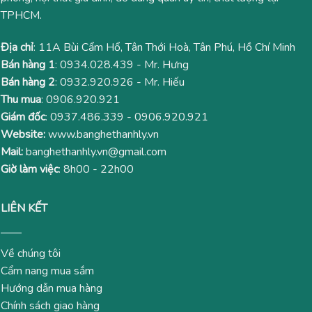
TPHCM.
Địa chỉ
: 11A Bùi Cẩm Hổ, Tân Thới Hoà, Tân Phú, Hồ Chí Minh
Bán hàng 1
:
0934.028.439
- Mr. Hưng
Bán hàng 2
:
0932.920.926
- Mr. Hiếu
Thu mua
:
0906.920.921
Giám đốc
:
0937.486.339
-
0906.920.921
Website:
www.banghethanhly.vn
Mail:
banghethanhly.vn@gmail.com
Giờ làm việc
: 8h00 - 22h00
LIÊN KẾT
Về chúng tôi
Cẩm nang mua sắm
Hướng dẫn mua hàng
Chính sách giao hàng