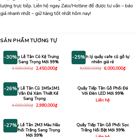
lượng trực tiếp. Liên hệ ngay Zalo/Hotline để được tư vấn – báo
giá nhanh nhất – giữ hàng tốt nhất hôm nay!
SẢN PHẨM TƯƠNG TỰ
Quầy Lễ Tân Có Kệ Trưng
Thanh lý quầy cafe cũ gỗ tự
-30%
-25%
Bày Sang Trọng Mới 99%
nhiên giá rẻ
Giá
Giá
Giá
Giá
3,500,000
₫
2,450,000
₫
8,000,000
₫
6,000,000
₫
gốc
hiện
gốc
hiện
là:
tại
là:
tại
3,500,000₫.
là:
8,000,000₫.
là:
2,450,000₫.
6,000
Quầy Lễ Tân Cũ 1M5x1M1
Quầy Tiếp Tân Gỗ Phối Đá
-26%
Giả Vân Đá Xám Thiết Kế
Với Đèn LED Mới 99%
Sang Trọng
Liên hệ
Giá
Giá
4,000,000
₫
2,980,000
₫
gốc
hiện
là:
tại
4,000,000₫.
là:
2,980,000₫.
Quầy Lễ Tân 2M3 Màu Nâu
Quầy Tiếp Tân Gỗ Phối Sọc
-27%
Gỗ Phối Trắng Sang Trọng
Trắng Nổi Bật Mới 99%
Mới 99%
Liên hệ