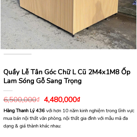
Quầy Lễ Tân Góc Chữ L Cũ 2M4x1M8 Ốp
Lam Sóng Gỗ Sang Trọng
Giá
Giá
6,500,000
4,480,000
₫
₫
gốc
hiện
Hàng Thanh Lý 436
với hơn 10 năm kinh nghiệm trong lĩnh vực
là:
tại
mua bán nội thất văn phòng, nội thất gia đình với mẫu mã đa
6,500,000₫.
là:
dạng & giá thành khác nhau:
4,480,000₫.