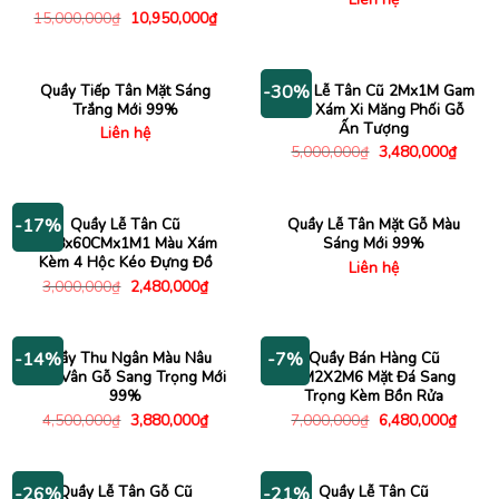
Giá
Giá
15,000,000
₫
10,950,000
₫
gốc
hiện
là:
tại
15,000,000₫.
là:
10,950,000₫.
Quầy Tiếp Tân Mặt Sáng
Quầy Lễ Tân Cũ 2Mx1M Gam
-30%
Trắng Mới 99%
Màu Xám Xi Măng Phối Gỗ
Ấn Tượng
Liên hệ
Giá
Giá
5,000,000
₫
3,480,000
₫
gốc
hiện
là:
tại
5,000,000₫.
là:
3,480
Quầy Lễ Tân Cũ
Quầy Lễ Tân Mặt Gỗ Màu
-17%
1M8x60CMx1M1 Màu Xám
Sáng Mới 99%
Kèm 4 Hộc Kéo Đựng Đồ
Liên hệ
Giá
Giá
3,000,000
₫
2,480,000
₫
gốc
hiện
là:
tại
3,000,000₫.
là:
2,480,000₫.
Quầy Thu Ngân Màu Nâu
Quầy Bán Hàng Cũ
-14%
-7%
1M6 Vân Gỗ Sang Trọng Mới
3M2X2M6 Mặt Đá Sang
99%
Trọng Kèm Bồn Rửa
Giá
Giá
Giá
Giá
4,500,000
₫
3,880,000
₫
7,000,000
₫
6,480,000
₫
gốc
hiện
gốc
hiện
là:
tại
là:
tại
4,500,000₫.
là:
7,000,000₫.
là:
3,880,000₫.
6,480
Quầy Lễ Tân Gỗ Cũ
Quầy Lễ Tân Cũ
-26%
-21%